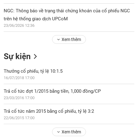
Tổng
VS-
quan
SECTOR
NGC: Thông báo về trạng thái chứng khoán của cổ phiếu NGC
Giao
trên hệ thống giao dịch UPCoM
dịch
23/06/2026 12:36
Tài
chính
Xem thêm
NĂNG
Phân
LƯỢNG
Sự kiện
tích
kỹ
thuật
Thưởng cổ phiếu, tỷ lệ 10:1.5
16/07/2018 17:00
Hồ
NGUYÊN
sơ
VẬT
Trả cổ tức đợt 1/2015 bằng tiền, 1,000 đồng/CP
doanh
LIỆU
23/03/2016 17:00
nghiệp
Tin
Trả cổ tức năm 2015 bằng cổ phiếu, tỷ lệ 3:2
tức
22/06/2015 17:00
sự
CÔNG
kiện
Xem thêm
NGHIỆP
Tài