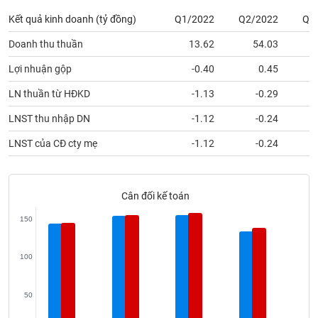
phân
tích
Kết quả kinh doanh (tỷ đồng)
Q1/2022
Q2/2022
Q3
(-)
Doanh thu thuần
13.62
54.03
Lợi nhuận gộp
-0.40
0.45
Thuật
ngữ
LN thuần từ HĐKD
-1.13
-0.29
(-)
LNST thu nhập DN
-1.12
-0.24
Dịch
LNST của CĐ cty mẹ
-1.12
-0.24
vụ
(-)
Cân đối kế toán
Đào
150
tạo
100
Sách
50
tài