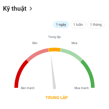
liệu
Kỹ thuật
Tâm
lý
TIÊU
thị
1 ngày
1 tuần
1 tháng
DÙNG
trường
KHÔNG
THIẾT
Trung lập
YẾU
Bán
Mua
TIÊU
DÙNG
THIẾT
YẾU
Bán mạnh
Mua mạnh
TRUNG LẬP
CHĂM