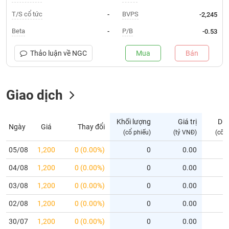
T/S cổ tức
BVPS
-
-2,245
Trạng
thái
Beta
P/B
-
-0.53
NGÀNH
cổ
phiếu
Thảo luận về
NGC
Mua
Bán
Quy
DOANH
mô
NGHIỆP
thị
Giao dịch
trường
Niêm
Khối lượng
Giá trị
Dư
CỔ
Ngày
Giá
Thay đổi
yết
(cổ phiếu)
(tỷ VNĐ)
(cổ 
PHIẾU
Niêm
05/08
1,200
0 (0.00%)
0
0.00
yết
mới
04/08
1,200
0 (0.00%)
0
0.00
PHÁI
Niêm
SINH
03/08
1,200
0 (0.00%)
0
0.00
yết
02/08
1,200
0 (0.00%)
0
0.00
bổ
sung
TRÁI
30/07
1,200
0 (0.00%)
0
0.00