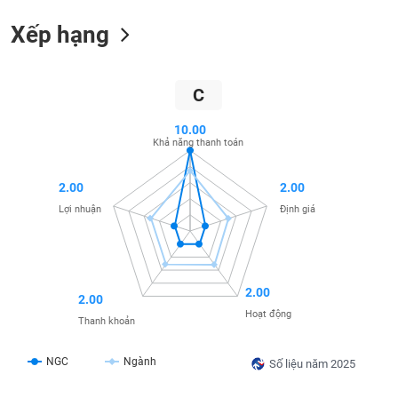
SÓC
SỨC
Xếp hạng
KHỎE
C
10.00
TÀI
Khả năng thanh toán
CHÍNH
2.00
2.00
Lợi nhuận
Định giá
CÔNG
NGHỆ
THÔNG
2.00
TIN
2.00
Hoạt động
Thanh khoản
NGC
Ngành
Số liệu năm 2025
DỊCH