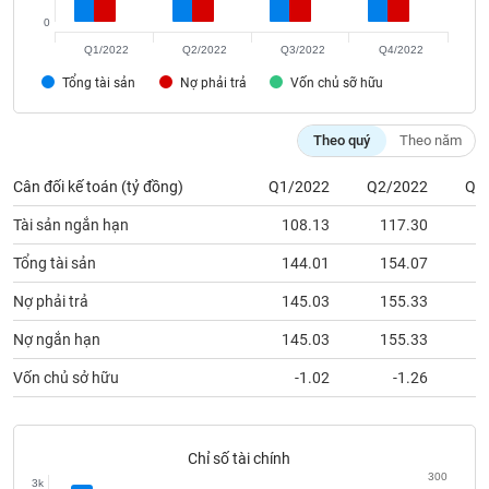
chính
0
Q1/2022
Q2/2022
Q3/2022
Q4/2022
Tổng tài sản
Nợ phải trả
Vốn chủ sỡ hữu
Công
cụ
Theo quý
Theo năm
đầu
tư
Cân đối kế toán (tỷ đồng)
Q1/2022
Q2/2022
Q3
Tài sản ngắn hạn
108.13
117.30
1
Tổng tài sản
144.01
154.07
1
Truyền
thông
Nợ phải trả
145.03
155.33
1
tài
Nợ ngắn hạn
145.03
155.33
1
chính
Vốn chủ sở hữu
-1.02
-1.26
Dữ
Chỉ số tài chính
liệu
300
3k