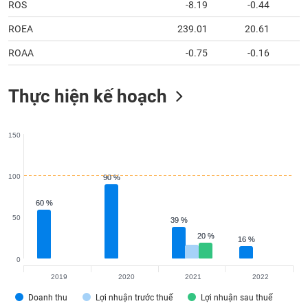
ROS
-8.19
-0.44
ROEA
239.01
20.61
ROAA
-0.75
-0.16
Thực hiện kế hoạch
150
100
90 %
90 %
60 %
60 %
50
39 %
39 %
20 %
20 %
16 %
16 %
0
2019
2020
2021
2022
Doanh thu
Lợi nhuận trước thuế
Lợi nhuận sau thuế