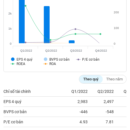
tài
chính
200
2k
100
1k
0
0
Q1/2022
Q2/2022
Q3/2022
Q4/2022
EPS 4 quý
BVPS cơ bản
P/E cơ bản
ROEA
ROA
Theo quý
Theo năm
Chỉ số tài chính
Q1/2022
Q2/2022
Q3
EPS 4 quý
2,983
2,497
BVPS cơ bản
-446
-548
P/E cơ bản
4.93
7.81