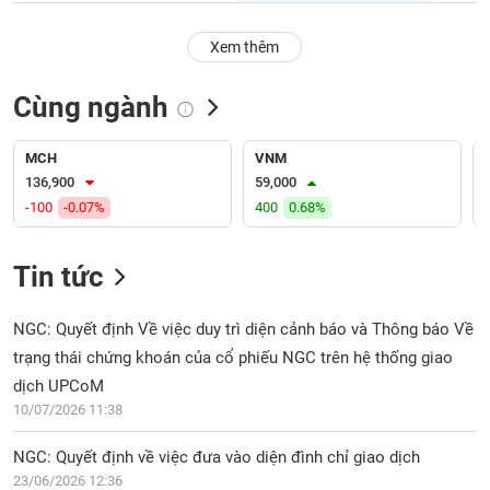
PHIẾU
Hủy
niêm
Xem thêm
yết
Theo
Cùng ngành
CÔNG
dõi
CỤ
đặc
ĐẦU
biệt
MCH
VNM
TƯ
136,900
59,000
Không
-100
-0.07%
400
0.68%
được
ký
XUẤT
quỹ
DỮ
Tin tức
LIỆU
Danh
mục
NGC: Quyết định Về việc duy trì diện cảnh báo và Thông báo Về
ETF
trạng thái chứng khoán của cổ phiếu NGC trên hệ thống giao
TIN
Cổ
dịch UPCoM
MỚI
phiếu
10/07/2026 11:38
chi
Ngành
tiết
NGC: Quyết định về việc đưa vào diện đình chỉ giao dịch
(-)
23/06/2026 12:36