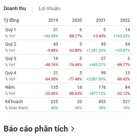
Doanh thu
Lợi nhuận
Tỷ đồng
2019
2020
2021
2022
Quý 1
51
6
5
14
% YoY
+46.98%
-88.17%
-15.45%
+165.92%
Quý 2
43
3
45
54
% YoY
-9.88%
-93.80%
+1,581.55%
+20.87%
Quý 3
19
5
27
3
% YoY
-48.76%
-76.68%
+485.27%
-88.77%
Quý 4
21
5
99
13
% YoY
-64.50%
-77.48%
+2,001.85%
-86.42%
Năm
135
18
176
84
% YoY
-25.06%
-86.63%
+877.12%
-52.12%
Kế hoạch
225
20
453
527
% hoàn thành
60%
90%
39%
16%
Báo cáo phân tích