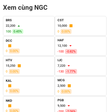
VỤ
Xem cùng NGC
TRUYỀN
THÔNG
BRS
CST
22,200
10,000
100
0.45%
0
0.00%
TIỆN
HAF
DCC
ÍCH
12,100
0
0.00%
-100
-0.82%
HTV
IJC
15,250
7,220
BẤT
0
0.00%
-130
-1.77%
ĐỘNG
SẢN
MCG
KAL
2,500
Mã
0
0.00%
0
0.00%
chứng
khoán
PGB
NKD
(-)
9,500
0
0.00%
-200
-2.06%