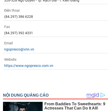
326-328 Ngô Quyền - Tp. Rạch Giá - T. Kiên Giang
Điện thoại
(84.297) 386 6228
Fax
(84.297) 392 4331
Email
ngoprexco@vnn.vn
Website
https://www.ngoprexco.com.vn