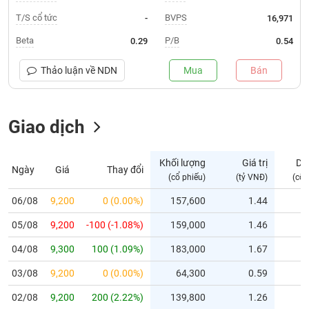
T/S cổ tức
BVPS
-
16,971
Trạng
thái
Beta
P/B
0.29
0.54
NGÀNH
cổ
phiếu
Thảo luận về
NDN
Mua
Bán
Quy
DOANH
mô
NGHIỆP
Giao dịch
thị
trường
Niêm
Khối lượng
Giá trị
Dư
Ngày
Giá
Thay đổi
CỔ
yết
(cổ phiếu)
(tỷ VNĐ)
(cổ 
PHIẾU
Niêm
06/08
9,200
0 (0.00%)
157,600
1.44
yết
mới
05/08
9,200
-100 (-1.08%)
159,000
1.46
PHÁI
Niêm
SINH
04/08
9,300
100 (1.09%)
183,000
1.67
yết
03/08
9,200
0 (0.00%)
64,300
0.59
bổ
sung
TRÁI
02/08
9,200
200 (2.22%)
139,800
1.26