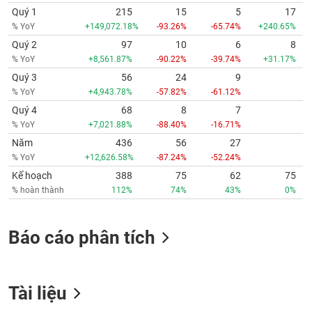
Quý 1
215
15
5
17
% YoY
+149,072.18%
-93.26%
-65.74%
+240.65%
Quý 2
97
10
6
8
% YoY
+8,561.87%
-90.22%
-39.74%
+31.17%
Quý 3
56
24
9
% YoY
+4,943.78%
-57.82%
-61.12%
Quý 4
68
8
7
% YoY
+7,021.88%
-88.40%
-16.71%
Năm
436
56
27
% YoY
+12,626.58%
-87.24%
-52.24%
Kế hoạch
388
75
62
75
% hoàn thành
112%
74%
43%
0%
Báo cáo phân tích
Tài liệu