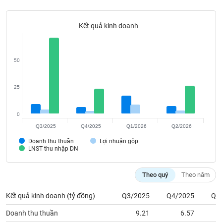
Tất cả
Cổ phiếu
Chỉ số
Chứng chỉ quỹ
Chứng q
Kết quả kinh doanh
Lãnh
đạo
(-)
50
Tất cả
Người nội bộ
Người liên quan
Cổ đông lớn
25
Tin
tức
(-)
0
Q3/2025
Q4/2025
Q1/2026
Q2/2026
Bài
Doanh thu thuần
Lợi nhuận gộp
viết
LNST thu nhập DN
của
tác
giả
Theo quý
Theo năm
(-)
Kết quả kinh doanh (tỷ đồng)
Q3/2025
Q4/2025
Q1
Báo
Doanh thu thuần
9.21
6.57
cáo