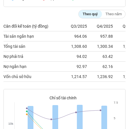
chính
Theo quý
Theo năm
Cân đối kế toán (tỷ đồng)
Q3/2025
Q4/2025
Q1
Công
cụ
Tài sản ngắn hạn
964.06
957.88
9
đầu
tư
Tổng tài sản
1,308.60
1,300.34
1,3
Nợ phải trả
94.02
63.42
Nợ ngắn hạn
92.97
62.16
Truyền
Vốn chủ sở hữu
1,214.57
1,236.92
1,2
thông
tài
chính
Chỉ số tài chính
7.5
Dữ
5
liệu
10k