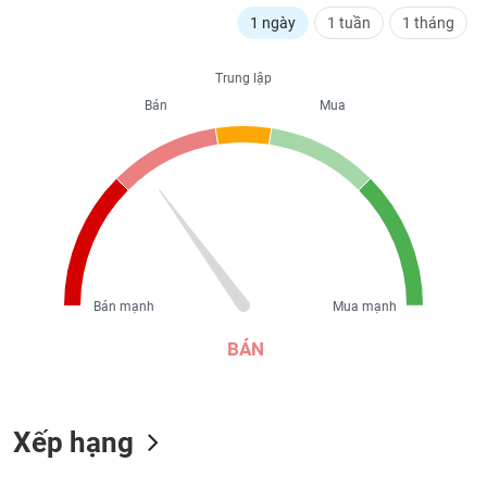
liệu
1 ngày
1 tuần
1 tháng
Tâm
Trung lập
lý
TIÊU
thị
Bán
Mua
DÙNG
trường
KHÔNG
THIẾT
YẾU
TIÊU
Bán mạnh
Mua mạnh
DÙNG
THIẾT
BÁN
YẾU
Xếp hạng
CHĂM