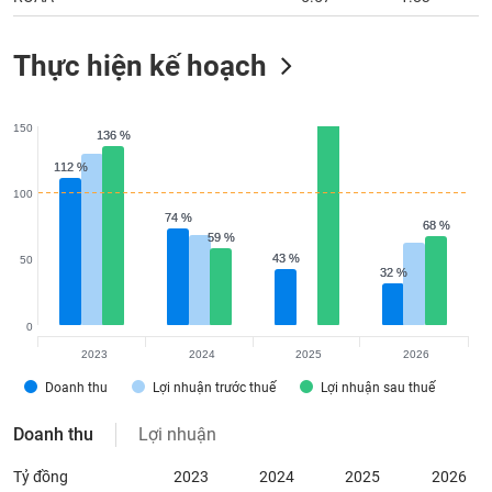
Thực hiện kế hoạch
150
136 %
136 %
112 %
112 %
100
74 %
74 %
68 %
68 %
59 %
59 %
43 %
43 %
50
32 %
32 %
0
2023
2024
2025
2026
Doanh thu
Lợi nhuận trước thuế
Lợi nhuận sau thuế
Doanh thu
Lợi nhuận
Tỷ đồng
2023
2024
2025
2026