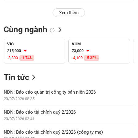
PHIẾU
Hủy
niêm
Xem thêm
yết
Theo
Cùng ngành
CÔNG
dõi
CỤ
đặc
ĐẦU
biệt
VIC
VHM
TƯ
215,000
73,000
Không
-3,800
-1.74%
-4,100
-5.32%
được
ký
XUẤT
quỹ
DỮ
Tin tức
LIỆU
Danh
mục
NDN: Báo cáo quản trị công ty bán niên 2026
ETF
23/07/2026 08:35
TIN
Cổ
MỚI
NDN: Báo cáo tài chính quý 2/2026
phiếu
23/07/2026 03:41
chi
Ngành
tiết
(-)
NDN: Báo cáo tài chính quý 2/2026 (công ty mẹ)