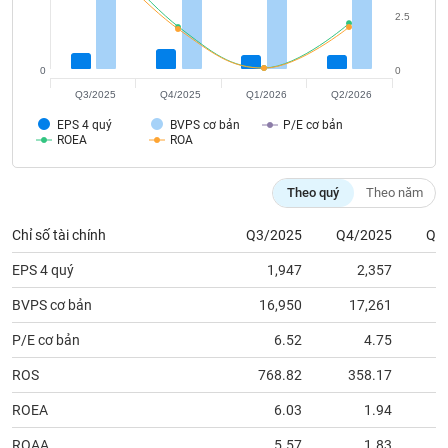
tài
2.5
chính
0
0
Q3/2025
Q4/2025
Q1/2026
Q2/2026
EPS 4 quý
BVPS cơ bản
P/E cơ bản
ROEA
ROA
Theo quý
Theo năm
Chỉ số tài chính
Q3/2025
Q4/2025
Q1
EPS 4 quý
1,947
2,357
BVPS cơ bản
16,950
17,261
1
P/E cơ bản
6.52
4.75
ROS
768.82
358.17
ROEA
6.03
1.94
ROAA
5.57
1.83