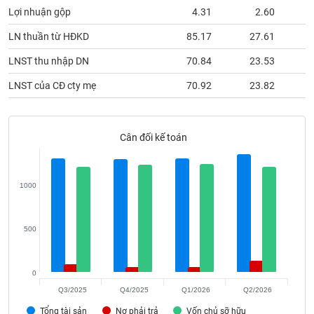
phân
Lợi nhuận gộp
4.31
2.60
tích
(-)
LN thuần từ HĐKD
85.17
27.61
LNST thu nhập DN
70.84
23.53
Thuật
ngữ
LNST của CĐ cty mẹ
70.92
23.82
(-)
Cân đối kế toán
Dịch
vụ
(-)
1000
Đào
tạo
500
0
Sách
Q3/2025
Q4/2025
Q1/2026
Q2/2026
tài
Tổng tài sản
Nợ phải trả
Vốn chủ sỡ hữu