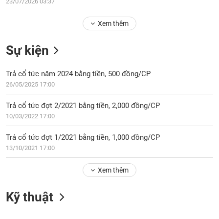
Tổng
23/07/2026 03:37
VS-
quan
SECTOR
Xem thêm
Giao
dịch
Sự kiện
Tài
chính
NĂNG
Trả cổ tức năm 2024 bằng tiền, 500 đồng/CP
Phân
LƯỢNG
26/05/2025 17:00
tích
kỹ
Trả cổ tức đợt 2/2021 bằng tiền, 2,000 đồng/CP
thuật
10/03/2022 17:00
Hồ
NGUYÊN
sơ
Trả cổ tức đợt 1/2021 bằng tiền, 1,000 đồng/CP
VẬT
doanh
13/10/2021 17:00
LIỆU
nghiệp
Xem thêm
Tin
tức
sự
Kỹ thuật
CÔNG
kiện
NGHIỆP
Tài