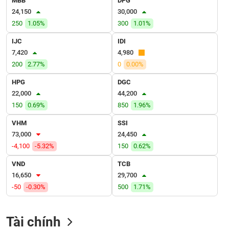
MBB
DPG
VỤ
24,150
30,000
TRUYỀN
250
1.05%
300
1.01%
THÔNG
IJC
IDI
7,420
4,980
200
2.77%
0
0.00%
TIỆN
HPG
DGC
ÍCH
22,000
44,200
150
0.69%
850
1.96%
VHM
SSI
73,000
24,450
BẤT
-4,100
-5.32%
150
0.62%
ĐỘNG
SẢN
VND
TCB
16,650
29,700
Mã
-50
-0.30%
500
1.71%
chứng
khoán
(-)
Tài chính