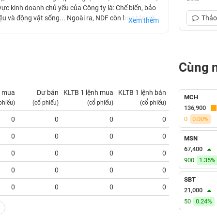
c kinh doanh chủ yếu của Công ty là: Chế biến, bảo
ệu và động vật sống... Ngoài ra, NDF còn hợp tác với
Thảo 
Xem thêm
 hàng nghìn tấn lợn thịt mỗi năm.
Cùng 
 mua
Dư bán
KLTB 1 lệnh mua
KLTB 1 lệnh bán
NN mua
MCH
phiếu)
(cổ phiếu)
(cổ phiếu)
(cổ phiếu)
(tỷ VNĐ)
136,900
0
0
0
0
0
0.00%
0.00
0
0
0
0
0.00
MSN
67,400
0
0
0
0
0.00
900
1.35%
0
0
0
0
0.00
SBT
0
0
0
0
0.00
21,000
50
0.24%