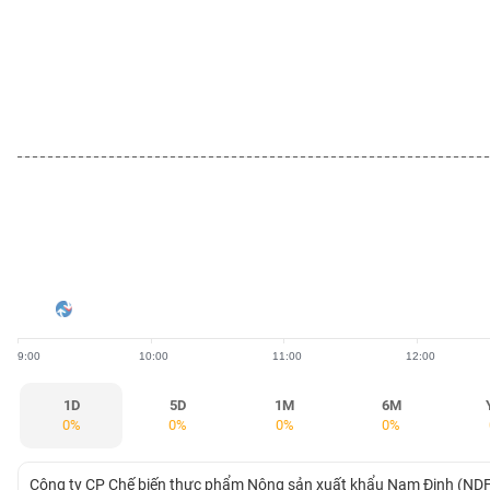
BẤT
ĐỘNG
SẢN
TÀI
CHÍNH
HÀNG
HÓA
9:00
10:00
11:00
12:00
KINH
TẾ
1D
5D
1M
6M
0%
0%
0%
0%
THẾ
Công ty CP Chế biến thực phẩm Nông sản xuất khẩu Nam Định (NDF), 