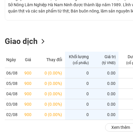
GIỚI
Sở Nông Lâm Nghiệp Hà Nam Ninh được thành lập năm 1989. Lĩnh vự
quản thịt và các sản phẩm từ thịt; Bán buôn nông, lâm sản nguyên li
nhiều huyện trên địa bàn Nam Định kinh doanh trang trại lợn thịt với
ĐÔNG
DƯƠNG
Giao dịch
TÀI
CHÍNH
Khối lượng
Giá trị
Dư
Ngày
Giá
Thay đổi
CÁ
(cổ phiếu)
(tỷ VNĐ)
(cổ 
NHÂN
06/08
900
0 (0.00%)
0
0.00
05/08
900
0 (0.00%)
0
0.00
PHÂN
TÍCH
04/08
900
0 (0.00%)
0
0.00
VIETSTOCKFINANCE
03/08
900
0 (0.00%)
0
0.00
02/08
900
0 (0.00%)
0
0.00
VĨ
Xem thêm
MÔ