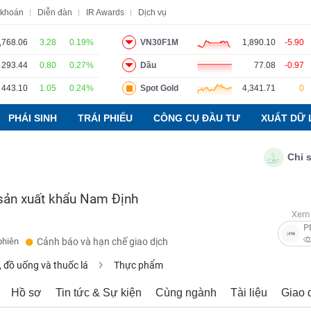
 khoán
Diễn đàn
IR Awards
Dịch vụ
,768.06
3.28
0.19%
VN30F1M
1,890.10
-5.90
293.44
0.80
0.27%
Dầu
77.08
-0.97
o
Tin tức
Báo cáo phân tích
Thuật ngữ
Dịch vụ
443.10
1.05
0.24%
Spot Gold
4,341.71
0
PHÁI SINH
TRÁI PHIẾU
CÔNG CỤ ĐẦU TƯ
XUẤT DỮ 
Chỉ số PM
ản xuất khẩu Nam Định
Xem 
P
phiên
Cảnh báo và hạn chế giao dịch
 đồ uống và thuốc lá
Thực phẩm
Hồ sơ
Tin tức & Sự kiện
Cùng ngành
Tài liệu
Giao 