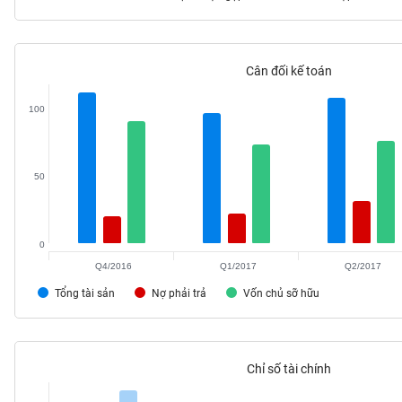
Cân đối kế toán
TIÊU
DÙNG
100
KHÔNG
THIẾT
YẾU
50
0
TIÊU
DÙNG
Q4/2016
Q1/2017
Q2/2017
THIẾT
Tổng tài sản
Nợ phải trả
Vốn chủ sỡ hữu
YẾU
Chỉ số tài chính
CHĂM