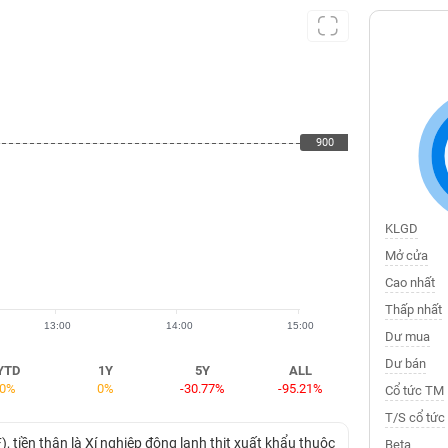
900
900
KLGD
Mở cửa
Cao nhất
Thấp nhất
13:00
14:00
15:00
Dư mua
Dư bán
YTD
1Y
5Y
ALL
0%
0%
-30.77%
-95.21%
Cổ tức TM
T/S cổ tức
tiền thân là Xí nghiệp đông lạnh thịt xuất khẩu thuộc
Beta