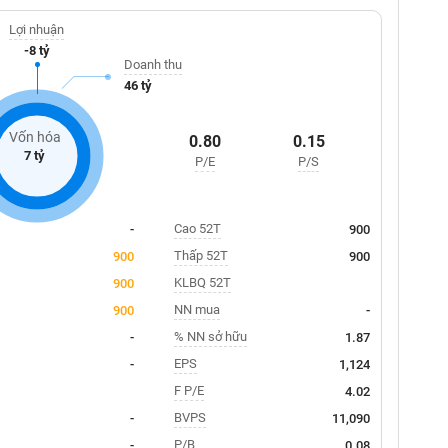
Lợi nhuận
-8 tỷ
Doanh thu
46 tỷ
Vốn hóa
0.80
0.15
7 tỷ
P/E
P/S
Cao 52T
-
900
Thấp 52T
900
900
KLBQ 52T
900
NN mua
900
-
% NN sở hữu
-
1.87
EPS
-
1,124
F P/E
4.02
BVPS
-
11,090
P/B
-
0.08