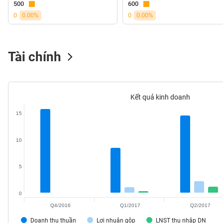
500
600
VS-
0
0.00%
0
0.00%
SECTOR
Tài chính
NĂNG
LƯỢNG
Kết quả kinh doanh
15
NGUYÊN
10
VẬT
LIỆU
5
0
Q4/2016
Q1/2017
Q2/2017
CÔNG
NGHIỆP
Doanh thu thuần
Lợi nhuận gộp
LNST thu nhập DN