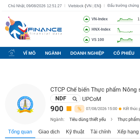
(
)
Đấu trường chứng
Chủ Nhật, 09/08/2026
12:51:28
Vietstock
VN
|
EN
VN-Index
1
HNX-Index
Tất cả
Tính năng
Ngành
Mã chứng khoán
Lãnh đạ
VS 100
Tính
năng
VĨ MÔ
NGÀNH
DOANH NGHIỆP
CỔ PHIẾU
(-)
VIETSTOCK
CTCP Chế biến Thực phẩm Nông s
NDF
CHỨNG
UPCoM
KHOÁN
900
%
07/08/2026 15:00
Kết thúc 
Ngành:
Tiêu dùng thiết yếu
Thực phẩm,
DOANH
Tổng quan
Giao dịch
Kỹ thuật
Tài chính
Xếp hạng
NGHIỆP