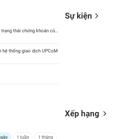
Sự kiện
NDF: Quyết định Về việc đưa vào diện cảnh báo và Thông báo Về trạng thái chứng khoán của cổ phiếu NDF trên hệ thống giao dịch UPCoM
ên hệ thống giao dịch UPCoM
Xếp hạng
ngày
1 tuần
1 tháng