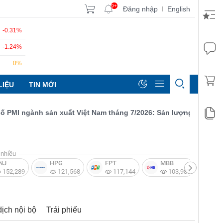
9+
Đăng nhập
English
|
-0.31%
-1.24%
0%
LIỆU
TIN MỚI
I ngành sản xuất Việt Nam tháng 7/2026: Sản lượng, số lượng đơ
nhiều
NJ
HPG
FPT
MBB
V
152,289
121,568
117,144
103,987
dịch nội bộ
Trái phiếu