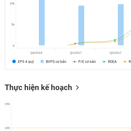
10k
SÓC
SỨC
KHỎE
5k
TÀI
0
CHÍNH
Q4/2016
Q1/2017
Q2/2017
EPS 4 quý
BVPS cơ bản
P/E cơ bản
ROEA
CÔNG
Thực hiện kế hoạch
NGHỆ
THÔNG
TIN
150
100
DỊCH