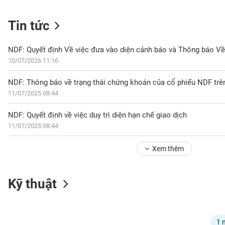
Tin tức
NGÀNH
10/07/2026 11:16
DOANH
NDF: Thông báo về trạng thái chứng khoán của cổ phiếu NDF tr
NGHIỆP
11/07/2025 08:44
NDF: Quyết định về việc duy trì diện hạn chế giao dịch
11/07/2025 08:44
CỔ
PHIẾU
Xem thêm
PHÁI
Kỹ thuật
SINH
TRÁI
1 