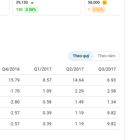
39,150
58,000
150
0.38%
0
0.00%
Theo quý
Theo năm
Q4/2016
Q1/2017
Q2/2017
Q3/2017
15.79
8.57
14.64
6.93
-1.70
1.09
2.29
2.58
-2.80
0.58
1.49
1.34
-2.57
0.39
1.19
9.82
-2.57
0.39
1.19
9.82