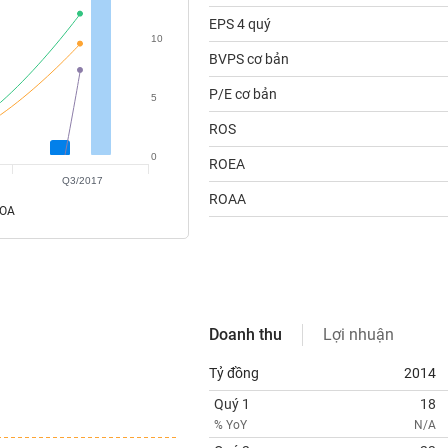
EPS 4 quý
10
BVPS cơ bản
P/E cơ bản
5
ROS
0
ROEA
Q3/2017
ROAA
ROA
Doanh thu
Lợi nhuận
Tỷ đồng
2014
Quý 1
18
% YoY
N/A