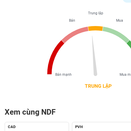
PHIẾU
Trung lập
Bán
Mua
CÔNG
CỤ
ĐẦU
TƯ
XUẤT
DỮ
Bán mạnh
Mua m
LIỆU
TRUNG LẬP
TIN
MỚI
Xem cùng NDF
Ngành
(-)
CAD
PVH