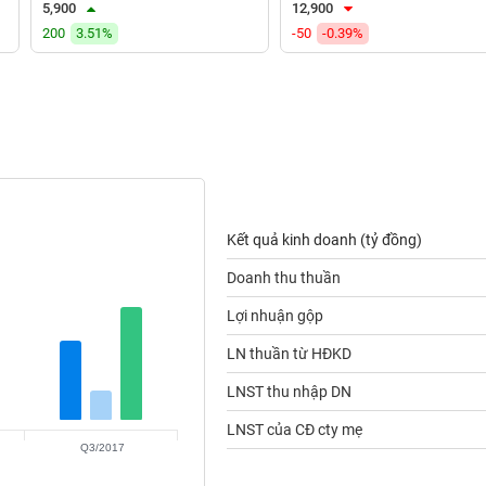
5,900
12,900
200
3.51%
-50
-0.39%
Kết quả kinh doanh (tỷ đồng)
Doanh thu thuần
Lợi nhuận gộp
LN thuần từ HĐKD
LNST thu nhập DN
LNST của CĐ cty mẹ
Q3/2017