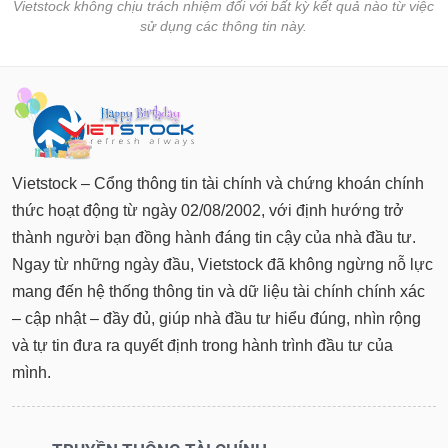
Tất cả
Cổ phiếu
Chỉ số
Chứng chỉ quỹ
Chứng q
Vietstock không chịu trách nhiệm đối với bất kỳ kết quả nào từ việc
sử dụng các thông tin này.
Lãnh
đạo
(-)
Tất cả
Người nội bộ
Người liên quan
Cổ đông lớn
Vietstock – Cổng thông tin tài chính và chứng khoán chính
Tin
tức
thức hoạt động từ ngày 02/08/2002, với định hướng trở
(-)
thành người bạn đồng hành đáng tin cậy của nhà đầu tư.
Ngay từ những ngày đầu, Vietstock đã không ngừng nỗ lực
Bài
mang đến hệ thống thông tin và dữ liệu tài chính chính xác
viết
của
– cập nhật – đầy đủ, giúp nhà đầu tư hiểu đúng, nhìn rộng
tác
và tự tin đưa ra quyết định trong hành trình đầu tư của
giả
(-)
mình.
Báo
cáo