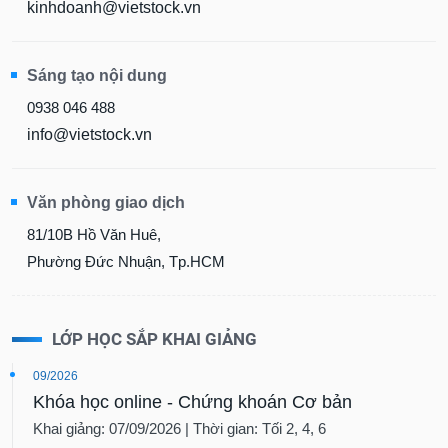
chính
kinhdoanh@vietstock.vn
Sáng tạo nội dung
Công
0938 046 488
cụ
info@vietstock.vn
đầu
tư
Văn phòng giao dịch
81/10B Hồ Văn Huê,
Truyền
Phường Đức Nhuận, Tp.HCM
thông
tài
chính
LỚP HỌC SẮP KHAI GIẢNG
09/2026
Khóa học online - Chứng khoán Cơ bản
Dữ
Khai giảng: 07/09/2026 | Thời gian: Tối 2, 4, 6
liệu