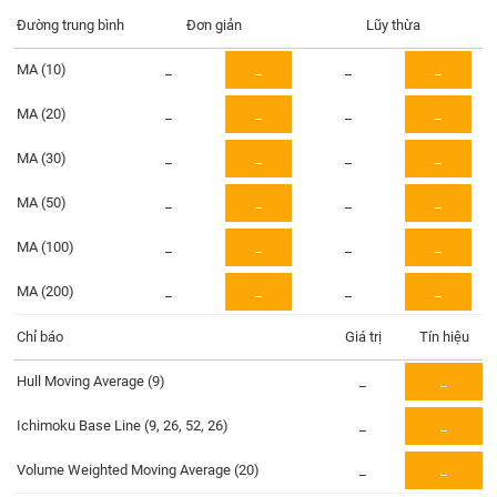
Tổng
VS-
quan
Đường trung bình
Đơn giản
Lũy thừa
SECTOR
Giao
MA (10)
_
_
_
_
dịch
MA (20)
_
_
_
_
Tài
chính
MA (30)
_
_
_
_
NĂNG
Phân
LƯỢNG
tích
MA (50)
_
_
_
_
kỹ
MA (100)
thuật
_
_
_
_
Hồ
MA (200)
_
_
_
_
NGUYÊN
sơ
VẬT
doanh
Chỉ báo
Giá trị
Tín hiệu
LIỆU
nghiệp
Hull Moving Average (9)
_
_
Tin
tức
Ichimoku Base Line (9, 26, 52, 26)
_
_
sự
CÔNG
kiện
Volume Weighted Moving Average (20)
_
_
NGHIỆP
Tài