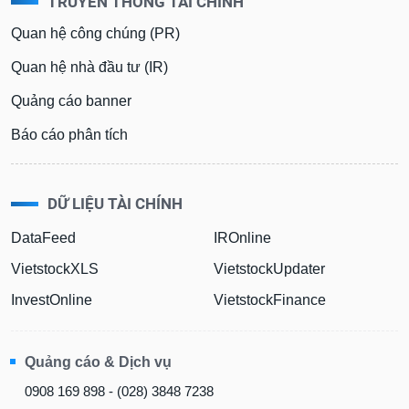
TRUYỀN THÔNG TÀI CHÍNH
phân
tích
Quan hệ công chúng (PR)
(-)
Quan hệ nhà đầu tư (IR)
Thuật
Quảng cáo banner
ngữ
(-)
Báo cáo phân tích
Dịch
vụ
DỮ LIỆU TÀI CHÍNH
(-)
DataFeed
IROnline
VietstockXLS
VietstockUpdater
Đào
tạo
InvestOnline
VietstockFinance
Quảng cáo & Dịch vụ
Sách
0908 169 898 - (028) 3848 7238
tài