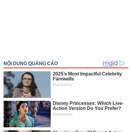
SÓC
SỨC
KHỎE
TÀI
CHÍNH
CÔNG
NGHỆ
THÔNG
TIN
DỊCH