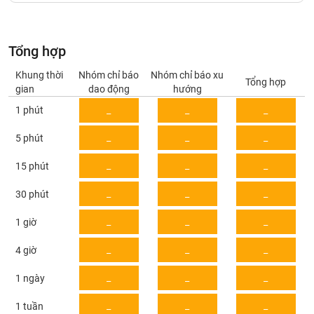
Giá
tích
Đặt
Biểu
lệnh
đồ
ĐÔNG
Tổng hợp
Nước
tài
DƯƠNG
ngoài
chính
Khung thời
Nhóm chỉ báo
Nhóm chỉ báo xu
Tổng hợp
gian
dao động
hướng
Tự
1 phút
_
_
_
TÀI
doanh
CHÍNH
Ảnh
_
_
_
5 phút
CÁ
hưởng
NHÂN
chỉ
_
_
_
15 phút
số
_
_
_
30 phút
Biến
PHÂN
động
TÍCH
_
_
_
1 giờ
cổ
VIETSTOCKFINANCE
phiếu
_
_
_
4 giờ
Giao
_
_
_
1 ngày
dịch
VĨ
nội
_
_
_
1 tuần
MÔ
bộ