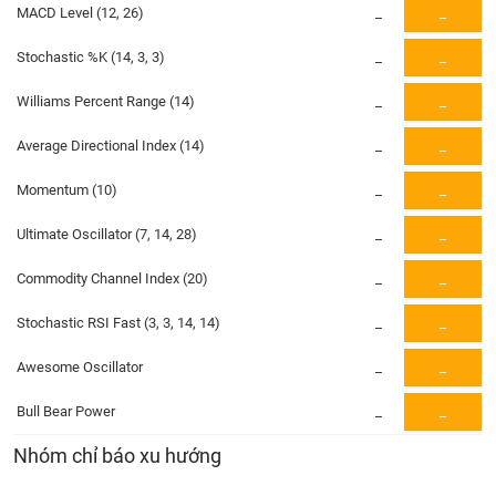
PHIẾU
Hủy
MACD Level (12, 26)
_
_
niêm
yết
Stochastic %K (14, 3, 3)
_
_
Theo
CÔNG
Williams Percent Range (14)
_
_
dõi
CỤ
đặc
ĐẦU
Average Directional Index (14)
_
_
biệt
TƯ
Momentum (10)
_
_
Không
được
Ultimate Oscillator (7, 14, 28)
_
_
ký
XUẤT
quỹ
DỮ
Commodity Channel Index (20)
_
_
LIỆU
Danh
mục
Stochastic RSI Fast (3, 3, 14, 14)
_
_
ETF
Awesome Oscillator
_
_
TIN
Cổ
MỚI
phiếu
Bull Bear Power
_
_
chi
Ngành
Nhóm chỉ báo xu hướng
tiết
(-)