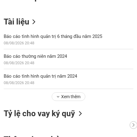
VỤ
TRUYỀN
THÔNG
Tài liệu
Báo cáo tình hình quản trị 6 tháng đầu năm 2025
08/08/2026 20:48
TIỆN
ÍCH
Báo cáo thường niên năm 2024
08/08/2026 20:48
Báo cáo tình hình quản trị năm 2024
08/08/2026 20:48
BẤT
ĐỘNG
SẢN
Xem thêm
Mã
Tỷ lệ cho vay ký quỹ
chứng
khoán
(-)