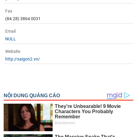
phân
tích
Fax
(-)
(84.28) 3864 0031
Email
Thuật
ngữ
NULL
(-)
Website
http://saigon2.vn/
Dịch
vụ
(-)
Đào
tạo
Sách
tài