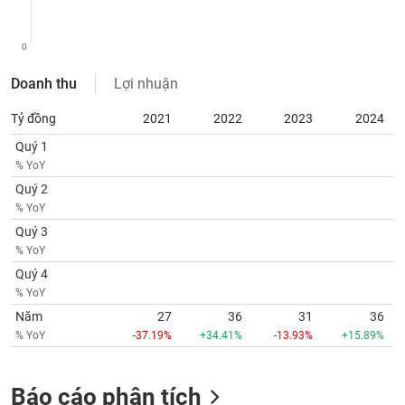
SÓC
SỨC
KHỎE
0
Doanh thu
Lợi nhuận
Tỷ đồng
2021
2022
2023
2024
TÀI
Quý 1
CHÍNH
% YoY
Quý 2
% YoY
Quý 3
CÔNG
% YoY
NGHỆ
Quý 4
THÔNG
% YoY
TIN
Năm
27
36
31
36
% YoY
-37.19%
+34.41%
-13.93%
+15.89%
Báo cáo phân tích
DỊCH