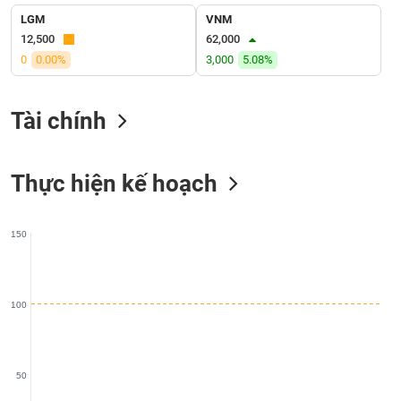
liệu
LGM
VNM
12,500
62,000
Tâm
0
0.00%
3,000
5.08%
lý
TIÊU
thị
DÙNG
trường
KHÔNG
Tài chính
THIẾT
YẾU
Thực hiện kế hoạch
150
TIÊU
DÙNG
THIẾT
YẾU
100
50
CHĂM