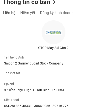
Thông tin cơ bản
Tất cả
Cổ phiếu
Chỉ số
Chứng chỉ quỹ
Chứng q
Liên hệ
Niêm yết
Đăng ký kinh doanh
Lãnh
đạo
(-)
Tất cả
Người nội bộ
Người liên quan
Cổ đông lớn
Tin
CTCP May Sài Gòn 2
tức
(-)
Tên tiếng Anh
Saigon 2 Garment Joint Stock Company
Bài
viết
Tên viết tắt
của
tác
giả
Địa chỉ
(-)
37 Trần Triệu Luật - Q.Tân Bình - Tp.HCM
Điện thoại
Báo
cáo
(84.28) 386 45331 - 3864 0086 - 39716 775