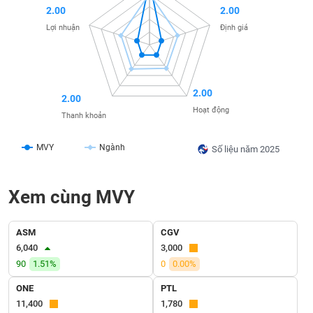
2.00
2.00
liệu
Lợi nhuận
Định giá
Tâm
lý
TIÊU
thị
DÙNG
trường
KHÔNG
2.00
2.00
THIẾT
Hoạt động
Thanh khoản
YẾU
MVY
Ngành
Số liệu năm 2025
TIÊU
Xem cùng MVY
DÙNG
THIẾT
YẾU
ASM
CGV
6,040
3,000
90
1.51%
0
0.00%
ONE
PTL
CHĂM
11,400
1,780