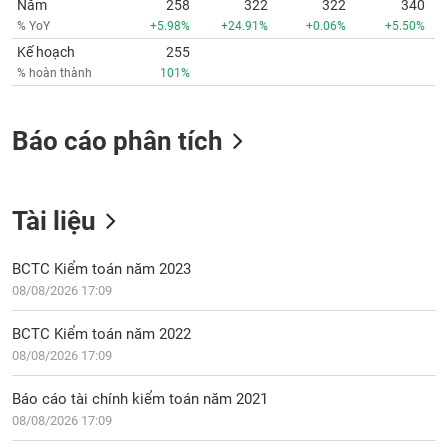
Năm
258
322
322
340
Tất cả
Cổ phiếu
Chỉ số
Chứng chỉ quỹ
Chứng q
% YoY
+5.98%
+24.91%
+0.06%
+5.50%
Kế hoạch
255
Lãnh
% hoàn thành
101%
đạo
(-)
Tất cả
Người nội bộ
Người liên quan
Cổ đông lớn
Báo cáo phân tích
Tin
tức
Tài liệu
(-)
BCTC Kiểm toán năm 2023
Bài
08/08/2026 17:09
viết
của
tác
BCTC Kiểm toán năm 2022
giả
08/08/2026 17:09
(-)
Báo cáo tài chính kiểm toán năm 2021
08/08/2026 17:09
Báo
cáo