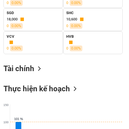
SÓC
0
0.00%
0
0.00%
SỨC
SGD
SHC
KHỎE
18,000
10,600
0
0.00%
0
0.00%
VCV
HVB
TÀI
0
0.00%
0
0.00%
CHÍNH
Tài chính
CÔNG
NGHỆ
Thực hiện kế hoạch
THÔNG
TIN
150
101 %
101 %
100
DỊCH