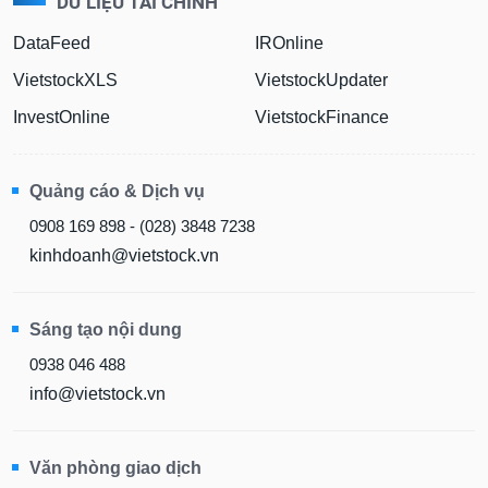
DỮ LIỆU TÀI CHÍNH
DataFeed
IROnline
VietstockXLS
VietstockUpdater
InvestOnline
VietstockFinance
Quảng cáo & Dịch vụ
0908 169 898 - (028) 3848 7238
kinhdoanh@vietstock.vn
Sáng tạo nội dung
0938 046 488
info@vietstock.vn
Văn phòng giao dịch