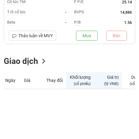
Giá
Cổ tức TM
F P/E
25.14
tích
Đặt
T/S cổ tức
BVPS
-
14,886
Biểu
lệnh
đồ
ĐÔNG
Beta
P/B
-
1.56
Nước
tài
DƯƠNG
ngoài
chính
Thảo luận về
MVY
Mua
Bán
Tự
TÀI
doanh
CHÍNH
Giao dịch
Ảnh
CÁ
hưởng
NHÂN
chỉ
Khối lượng
Giá trị
Dư 
số
Ngày
Giá
Thay đổi
(cổ phiếu)
(tỷ VNĐ)
(cổ p
Biến
PHÂN
động
TÍCH
cổ
VIETSTOCKFINANCE
phiếu
Giao
dịch
VĨ
nội
MÔ
bộ