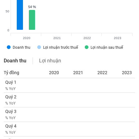
VỤ
54 %
54 %
TRUYỀN
50
THÔNG
0
2020
2021
2022
2023
TIỆN
Doanh thu
Lợi nhuận trước thuế
Lợi nhuận sau thuế
ÍCH
Doanh thu
Lợi nhuận
Tỷ đồng
2020
2021
2022
2023
Quý 1
BẤT
% YoY
ĐỘNG
Quý 2
SẢN
% YoY
Quý 3
Mã
chứng
% YoY
khoán
Quý 4
(-)
% YoY