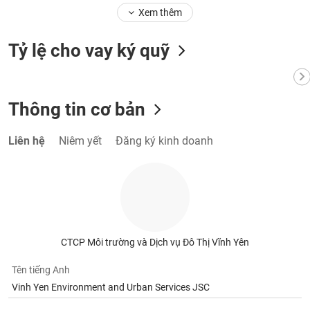
phân
Xem thêm
tích
(-)
Tỷ lệ cho vay ký quỹ
Thuật
ngữ
(-)
Thông tin cơ bản
Dịch
Liên hệ
Niêm yết
Đăng ký kinh doanh
vụ
(-)
Đào
tạo
CTCP Môi trường và Dịch vụ Đô Thị Vĩnh Yên
Tên tiếng Anh
Sách
Vinh Yen Environment and Urban Services JSC
tài