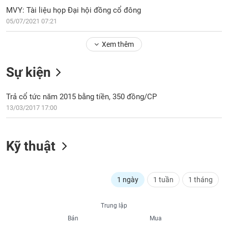
PHIẾU
Hủy
MVY: Tài liệu họp Đại hội đồng cổ đông
niêm
05/07/2021 07:21
yết
Theo
Xem thêm
CÔNG
dõi
CỤ
đặc
ĐẦU
Sự kiện
biệt
TƯ
Không
Trả cổ tức năm 2015 bằng tiền, 350 đồng/CP
được
13/03/2017 17:00
ký
XUẤT
quỹ
DỮ
LIỆU
Danh
Kỹ thuật
mục
ETF
TIN
Cổ
1 ngày
1 tuần
1 tháng
MỚI
phiếu
chi
Ngành
Trung lập
tiết
(-)
Bán
Mua