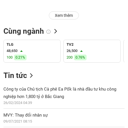
Trạng
Xem thêm
thái
NGÀNH
cổ
phiếu
Cùng ngành
Quy
DOANH
mô
TLG
TV2
NGHIỆP
thị
48,650
26,500
trường
100
0.21%
200
0.76%
Niêm
CỔ
yết
Tin tức
PHIẾU
Niêm
yết
Công ty của Chủ tịch Cà phê Ea Pốk là nhà đầu tư khu công
mới
nghiệp hơn 1,800 tỷ ở Bắc Giang
PHÁI
Niêm
SINH
26/02/2024 04:39
yết
bổ
MVY: Thay đổi nhân sự
sung
09/07/2021 08:15
TRÁI