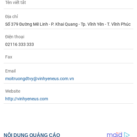
chính
Tên viết tắt
Địa chỉ
Số 379 Đường Mê Linh - P. Khai Quang - Tp. Vĩnh Yên - T. Vĩnh Phúc
Công
cụ
Điện thoại
đầu
02116 333 333
tư
Fax
Email
Truyền
moitruongdtvy@vinhyeneus.com.vn
thông
tài
Website
chính
http://vinhyeneus.com
Dữ
liệu