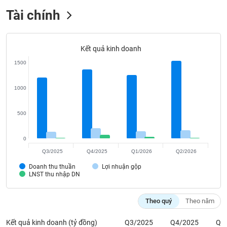
Tất cả
Cổ phiếu
Chỉ số
Chứng chỉ quỹ
Chứng q
Tài chính
Lãnh
đạo
(-)
Kết quả kinh doanh
1500
Tất cả
Người nội bộ
Người liên quan
Cổ đông lớn
1000
Tin
tức
(-)
500
0
Bài
viết
Q3/2025
Q4/2025
Q1/2026
Q2/2026
của
tác
Doanh thu thuần
Lợi nhuận gộp
LNST thu nhập DN
giả
(-)
Theo quý
Theo năm
Báo
Kết quả kinh doanh (tỷ đồng)
Q3/2025
Q4/2025
Q1
cáo