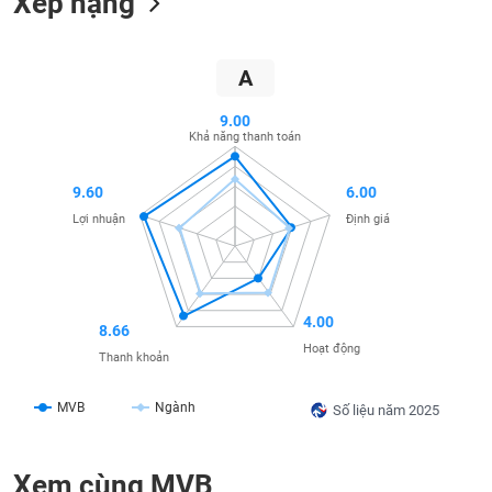
Xếp hạng
SÓC
SỨC
KHỎE
A
9.00
Khả năng thanh toán
TÀI
CHÍNH
9.60
6.00
Lợi nhuận
Định giá
CÔNG
NGHỆ
4.00
8.66
THÔNG
Hoạt động
Thanh khoản
TIN
MVB
Ngành
Số liệu năm 2025
DỊCH
Xem cùng MVB