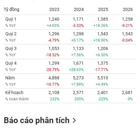
Tỷ đồng
2023
2024
2025
2026
Quý 1
1,240
1,171
1,385
1,258
% YoY
+4.65%
-5.53%
+18.26%
-9.21%
Quý 2
1,296
1,298
1,543
1,543
% YoY
-4.79%
+0.17%
+18.90%
-0.04%
Quý 3
1,053
1,133
1,206
% YoY
-18.52%
+7.56%
+6.50%
Quý 4
1,299
1,671
1,375
% YoY
-20.79%
+28.63%
-17.71%
Năm
4,888
5,273
5,510
% YoY
-10.77%
+7.88%
+4.49%
Kế hoạch
2,108
2,571
2,401
2,681
% hoàn thành
232%
205%
229%
0%
Báo cáo phân tích