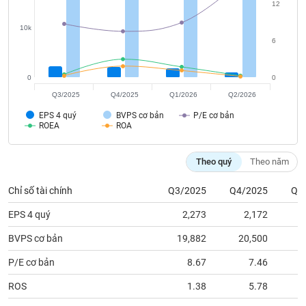
tài
12
chính
10k
6
0
0
Q3/2025
Q4/2025
Q1/2026
Q2/2026
EPS 4 quý
BVPS cơ bản
P/E cơ bản
ROEA
ROA
Theo quý
Theo năm
Chỉ số tài chính
Q3/2025
Q4/2025
Q1
EPS 4 quý
2,273
2,172
BVPS cơ bản
19,882
20,500
2
P/E cơ bản
8.67
7.46
ROS
1.38
5.78