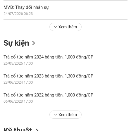
Tổng
VS-
quan
MVB: Thay đổi nhân sự
SECTOR
24/07/2026 06:23
Giao
dịch
Xem thêm
Tài
chính
Sự kiện
NĂNG
Phân
LƯỢNG
tích
Trả cổ tức năm 2024 bằng tiền, 1,000 đồng/CP
kỹ
26/05/2025 17:00
thuật
Hồ
Trả cổ tức năm 2023 bằng tiền, 1,300 đồng/CP
NGUYÊN
sơ
23/06/2024 17:00
VẬT
doanh
LIỆU
nghiệp
Trả cổ tức năm 2022 bằng tiền, 1,000 đồng/CP
06/06/2023 17:00
Tin
tức
sự
Xem thêm
CÔNG
kiện
NGHIỆP
Kỹ thuật
Tài