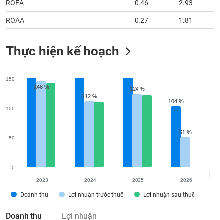
ROEA
0.46
2.93
ROAA
0.27
1.81
Thực hiện kế hoạch
150
146 %
146 %
124 %
124 %
112 %
112 %
104 %
104 %
100
51 %
51 %
50
0
2023
2024
2025
2026
Doanh thu
Lợi nhuận trước thuế
Lợi nhuận sau thuế
Doanh thu
Lợi nhuận