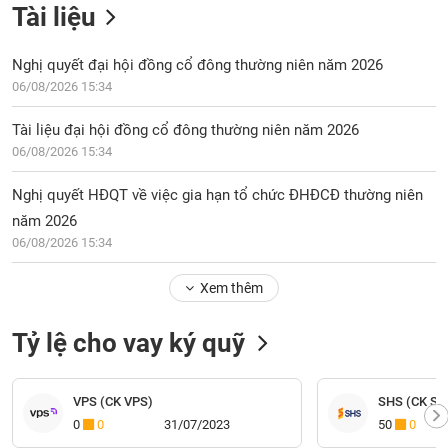
Tài liệu
Nghị quyết đại hội đồng cổ đông thường niên năm 2026
06/08/2026 15:34
Tài liệu đại hội đồng cổ đông thường niên năm 2026
06/08/2026 15:34
Nghị quyết HĐQT về việc gia hạn tổ chức ĐHĐCĐ thường niên
năm 2026
06/08/2026 15:34
Xem thêm
Tỷ lệ cho vay ký quỹ
VPS (CK VPS)
SHS (CK Sài
0
0
31/07/2023
50
0