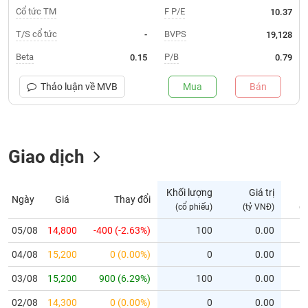
Cổ tức TM
F P/E
10.37
Trạng
T/S cổ tức
BVPS
-
19,128
thái
NGÀNH
cổ
Beta
P/B
0.15
0.79
phiếu
Thảo luận về
MVB
Mua
Bán
Quy
DOANH
mô
NGHIỆP
thị
trường
Giao dịch
Niêm
CỔ
yết
PHIẾU
Khối lượng
Giá trị
Niêm
Ngày
Giá
Thay đổi
(cổ phiếu)
(tỷ VNĐ)
(c
yết
mới
05/08
14,800
-400 (-2.63%)
100
0.00
PHÁI
Niêm
SINH
04/08
15,200
0 (0.00%)
0
0.00
yết
bổ
03/08
15,200
900 (6.29%)
100
0.00
sung
TRÁI
02/08
14,300
0 (0.00%)
0
0.00