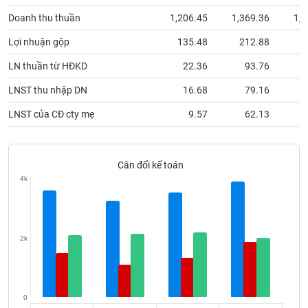
phân
tích
Doanh thu thuần
1,206.45
1,369.36
1,2
(-)
Lợi nhuận gộp
135.48
212.88
1
LN thuần từ HĐKD
22.36
93.76
Thuật
ngữ
LNST thu nhập DN
16.68
79.16
(-)
LNST của CĐ cty mẹ
9.57
62.13
Dịch
vụ
(-)
Cân đối kế toán
4k
Đào
tạo
2k
Sách
tài
0