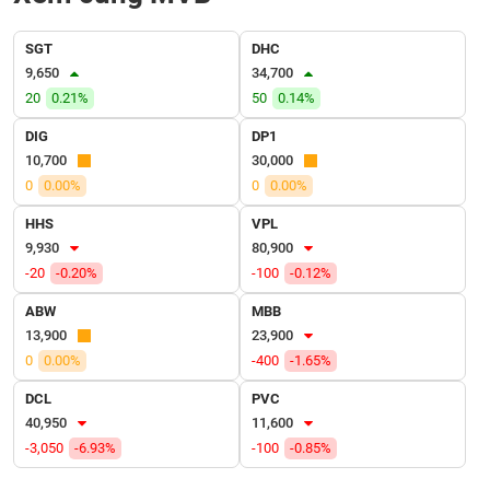
VỤ
TRUYỀN
SGT
DHC
THÔNG
9,650
34,700
20
0.21%
50
0.14%
DIG
DP1
10,700
30,000
TIỆN
0
0.00%
0
0.00%
ÍCH
HHS
VPL
9,930
80,900
-20
-0.20%
-100
-0.12%
BẤT
ABW
MBB
ĐỘNG
13,900
23,900
SẢN
0
0.00%
-400
-1.65%
Mã
DCL
PVC
chứng
40,950
11,600
khoán
-3,050
-6.93%
-100
-0.85%
(-)