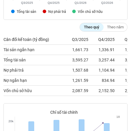
chính
Q3/2025
Q4/2025
Q1/2026
Q2/2026
Tổng tài sản
Nợ phải trả
Vốn chủ sỡ hữu
Theo quý
Theo năm
Công
cụ
Cân đối kế toán (tỷ đồng)
Q3/2025
Q4/2025
Q1
đầu
tư
Tài sản ngắn hạn
1,661.73
1,336.91
1,5
Tổng tài sản
3,595.27
3,257.44
3,5
Nợ phải trả
1,507.68
1,104.94
1,3
Truyền
thông
Nợ ngắn hạn
1,261.59
834.94
1,0
tài
Vốn chủ sở hữu
2,087.59
2,152.50
2,1
chính
Chỉ số tài chính
18
Dữ
20k
liệu