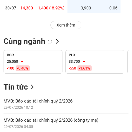
PHIẾU
Hủy
niêm
30/07
14,300
-1,400 (-8.92%)
3,900
0.06
yết
Theo
Xem thêm
CÔNG
dõi
CỤ
đặc
ĐẦU
Cùng ngành
biệt
TƯ
Không
BSR
PLX
được
25,050
33,700
ký
XUẤT
-100
-0.40%
-550
-1.61%
quỹ
DỮ
LIỆU
Danh
Tin tức
mục
ETF
TIN
MVB: Báo cáo tài chính quý 2/2026
Cổ
MỚI
29/07/2026 10:12
phiếu
chi
Ngành
MVB: Báo cáo tài chính quý 2/2026 (công ty mẹ)
tiết
(-)
29/07/2026 04:05