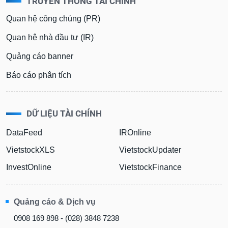
TRUYỀN THÔNG TÀI CHÍNH
phân
tích
Quan hệ công chúng (PR)
(-)
Quan hệ nhà đầu tư (IR)
Thuật
Quảng cáo banner
ngữ
(-)
Báo cáo phân tích
Dịch
vụ
DỮ LIỆU TÀI CHÍNH
(-)
DataFeed
IROnline
VietstockXLS
VietstockUpdater
Đào
tạo
InvestOnline
VietstockFinance
Quảng cáo & Dịch vụ
Sách
0908 169 898 - (028) 3848 7238
tài