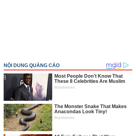
SÓC
SỨC
KHỎE
TÀI
CHÍNH
CÔNG
NGHỆ
THÔNG
TIN
DỊCH