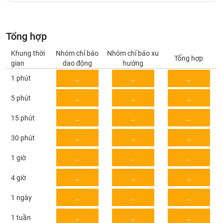
Giá
tích
Đặt
Biểu
lệnh
đồ
ĐÔNG
Tổng hợp
Nước
tài
DƯƠNG
ngoài
chính
Khung thời
Nhóm chỉ báo
Nhóm chỉ báo xu
Tổng hợp
gian
dao động
hướng
Tự
1 phút
_
_
_
TÀI
doanh
CHÍNH
Ảnh
_
_
_
5 phút
CÁ
hưởng
NHÂN
chỉ
_
_
_
15 phút
số
_
_
_
30 phút
Biến
PHÂN
động
TÍCH
_
_
_
1 giờ
cổ
VIETSTOCKFINANCE
phiếu
_
_
_
4 giờ
Giao
_
_
_
1 ngày
dịch
VĨ
nội
_
_
_
1 tuần
MÔ
bộ