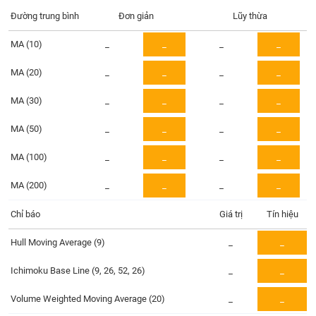
Tổng
VS-
quan
Đường trung bình
Đơn giản
Lũy thừa
SECTOR
Giao
MA (10)
_
_
_
_
dịch
MA (20)
_
_
_
_
Tài
chính
MA (30)
_
_
_
_
NĂNG
Phân
LƯỢNG
tích
MA (50)
_
_
_
_
kỹ
MA (100)
thuật
_
_
_
_
Hồ
MA (200)
_
_
_
_
NGUYÊN
sơ
VẬT
doanh
Chỉ báo
Giá trị
Tín hiệu
LIỆU
nghiệp
Hull Moving Average (9)
_
_
Tin
tức
Ichimoku Base Line (9, 26, 52, 26)
_
_
sự
CÔNG
kiện
Volume Weighted Moving Average (20)
_
_
NGHIỆP
Tài