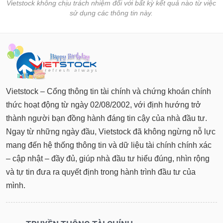
Tất cả
Cổ phiếu
Chỉ số
Chứng chỉ quỹ
Chứng q
Vietstock không chịu trách nhiệm đối với bất kỳ kết quả nào từ việc
sử dụng các thông tin này.
Lãnh
đạo
(-)
Tất cả
Người nội bộ
Người liên quan
Cổ đông lớn
Vietstock – Cổng thông tin tài chính và chứng khoán chính
Tin
tức
thức hoạt động từ ngày 02/08/2002, với định hướng trở
(-)
thành người bạn đồng hành đáng tin cậy của nhà đầu tư.
Ngay từ những ngày đầu, Vietstock đã không ngừng nỗ lực
Bài
mang đến hệ thống thông tin và dữ liệu tài chính chính xác
viết
của
– cập nhật – đầy đủ, giúp nhà đầu tư hiểu đúng, nhìn rộng
tác
và tự tin đưa ra quyết định trong hành trình đầu tư của
giả
(-)
mình.
Báo
cáo