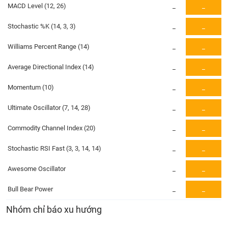
PHIẾU
Hủy
MACD Level (12, 26)
_
_
niêm
yết
Stochastic %K (14, 3, 3)
_
_
Theo
CÔNG
Williams Percent Range (14)
_
_
dõi
CỤ
đặc
ĐẦU
Average Directional Index (14)
_
_
biệt
TƯ
Momentum (10)
_
_
Không
được
Ultimate Oscillator (7, 14, 28)
_
_
ký
XUẤT
quỹ
DỮ
Commodity Channel Index (20)
_
_
LIỆU
Danh
mục
Stochastic RSI Fast (3, 3, 14, 14)
_
_
ETF
Awesome Oscillator
_
_
TIN
Cổ
MỚI
phiếu
Bull Bear Power
_
_
chi
Ngành
Nhóm chỉ báo xu hướng
tiết
(-)