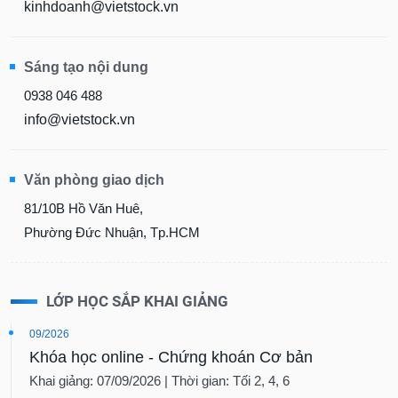
chính
kinhdoanh@vietstock.vn
Sáng tạo nội dung
Công
0938 046 488
cụ
info@vietstock.vn
đầu
tư
Văn phòng giao dịch
81/10B Hồ Văn Huê,
Truyền
Phường Đức Nhuận, Tp.HCM
thông
tài
chính
LỚP HỌC SẮP KHAI GIẢNG
09/2026
Khóa học online - Chứng khoán Cơ bản
Dữ
Khai giảng: 07/09/2026 | Thời gian: Tối 2, 4, 6
liệu