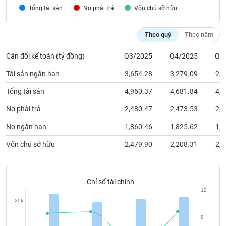
chính
Theo quý
Theo năm
Cân đối kế toán (tỷ đồng)
Q3/2025
Q4/2025
Q1
Công
cụ
Tài sản ngắn hạn
3,654.28
3,279.09
2,9
đầu
tư
Tổng tài sản
4,960.37
4,681.84
4,3
Nợ phải trả
2,480.47
2,473.53
2,0
Nợ ngắn hạn
1,860.46
1,825.62
1,3
Truyền
Vốn chủ sở hữu
2,479.90
2,208.31
2,2
thông
tài
chính
Chỉ số tài chính
12
20k
Dữ
8
liệu
10k