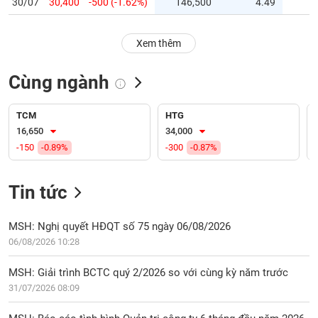
PHIẾU
Hủy
niêm
Xem thêm
yết
Theo
Cùng ngành
CÔNG
dõi
CỤ
đặc
ĐẦU
biệt
TCM
HTG
TƯ
16,650
34,000
Không
-150
-0.89%
-300
-0.87%
được
ký
XUẤT
quỹ
DỮ
Tin tức
LIỆU
Danh
mục
MSH: Nghị quyết HĐQT số 75 ngày 06/08/2026
ETF
06/08/2026 10:28
TIN
Cổ
MỚI
MSH: Giải trình BCTC quý 2/2026 so với cùng kỳ năm trước
phiếu
31/07/2026 08:09
chi
Ngành
tiết
(-)
MSH: Báo cáo tình hình Quản trị công ty 6 tháng đầu năm 2026