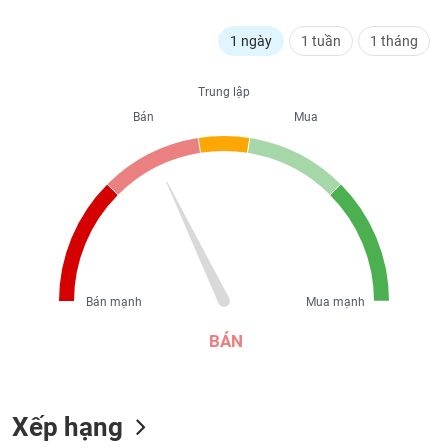
liệu
1 ngày
1 tuần
1 tháng
Tâm
Trung lập
lý
TIÊU
thị
Bán
Mua
DÙNG
trường
KHÔNG
THIẾT
YẾU
TIÊU
Bán mạnh
Mua mạnh
DÙNG
THIẾT
BÁN
YẾU
Xếp hạng
CHĂM