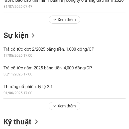
Tổng
31/07/2026 07:47
VS-
quan
SECTOR
Xem thêm
Giao
dịch
Sự kiện
Tài
chính
NĂNG
Trả cổ tức đợt 2/2025 bằng tiền, 1,000 đồng/CP
Phân
LƯỢNG
17/05/2026 17:00
tích
kỹ
Trả cổ tức năm 2025 bằng tiền, 4,000 đồng/CP
thuật
30/11/2025 17:00
Hồ
NGUYÊN
sơ
Thưởng cổ phiếu, tỷ lệ 2:1
VẬT
doanh
01/06/2025 17:00
LIỆU
nghiệp
Xem thêm
Tin
tức
sự
Kỹ thuật
CÔNG
kiện
NGHIỆP
Tài