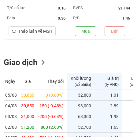
T/S cổ tức
BVPS
0.16
21,144
Trạng
thái
Beta
P/B
0.36
1.46
NGÀNH
cổ
phiếu
Thảo luận về
MSH
Mua
Bán
Quy
DOANH
mô
NGHIỆP
Giao dịch
thị
trường
Niêm
Khối lượng
Giá trị
Dư
Ngày
Giá
Thay đổi
CỔ
yết
(cổ phiếu)
(tỷ VNĐ)
(cổ 
PHIẾU
Niêm
05/08
30,850
0 (0.00%)
32,800
1.01
yết
mới
04/08
30,850
-150 (-0.48%)
93,000
2.89
PHÁI
Niêm
SINH
03/08
31,000
-200 (-0.64%)
63,300
1.98
yết
02/08
31,200
800 (2.63%)
52,700
1.63
bổ
sung
TRÁI
30/07
30,400
-500 (-1.62%)
146,500
4.49