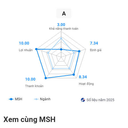
SÓC
A
SỨC
KHỎE
3.00
Khả năng thanh toán
10.00
7.34
TÀI
Lợi nhuận
Định giá
CHÍNH
8.34
10.00
CÔNG
Hoạt động
Thanh khoản
NGHỆ
THÔNG
MSH
Ngành
Số liệu năm 2025
TIN
Xem cùng MSH
DỊCH