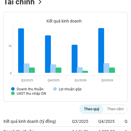
Tất cả
Cổ phiếu
Chỉ số
Chứng chỉ quỹ
Chứng q
Kết quả kinh doanh
Lãnh
đạo
(-)
Tất cả
Người nội bộ
Người liên quan
Cổ đông lớn
1k
Tin
tức
(-)
0
Q3/2025
Q4/2025
Q1/2026
Q2/2026
Bài
Doanh thu thuần
Lợi nhuận gộp
viết
LNST thu nhập DN
của
tác
giả
Theo quý
Theo năm
(-)
Kết quả kinh doanh (tỷ đồng)
Q3/2025
Q4/2025
Q1
Báo
Doanh thu thuần
1,646.71
1,388.37
1,0
cáo