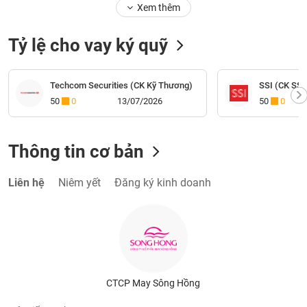
Tỷ lệ cho vay ký quỹ
Techcom Securities (CK Kỹ Thương)
SSI (CK SSI
50
0
13/07/2026
50
0
Thông tin cơ bản
Liên hệ
Niêm yết
Đăng ký kinh doanh
CTCP May Sông Hồng
Tên tiếng Anh