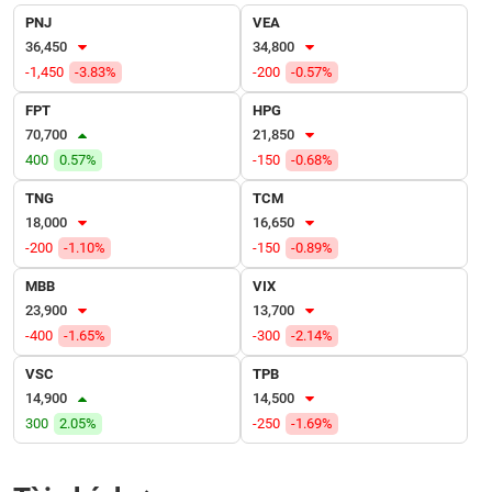
PNJ
VEA
VỤ
36,450
34,800
TRUYỀN
-1,450
-3.83%
-200
-0.57%
THÔNG
FPT
HPG
70,700
21,850
400
0.57%
-150
-0.68%
TIỆN
TNG
TCM
ÍCH
18,000
16,650
-200
-1.10%
-150
-0.89%
MBB
VIX
23,900
13,700
BẤT
-400
-1.65%
-300
-2.14%
ĐỘNG
SẢN
VSC
TPB
14,900
14,500
Mã
300
2.05%
-250
-1.69%
chứng
khoán
(-)
Tài chính