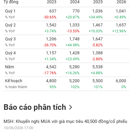
Quý 1
637
770
1,036
1,041
% YoY
-50.65%
+20.87%
+34.49%
+0.49%
Quý 2
1,542
1,333
1,467
1,657
% YoY
+3.74%
-13.53%
+10.03%
+12.96%
Quý 3
1,206
1,748
1,647
% YoY
-26.70%
+44.98%
-5.82%
Quý 4
1,157
1,428
1,388
% YoY
+1.34%
+23.49%
-2.80%
Năm
4,542
5,280
5,538
% YoY
-17.76%
+16.26%
+4.88%
Kế hoạch
4,800
5,200
5,500
6,000
% hoàn thành
95%
102%
101%
0%
Báo cáo phân tích
MSH: Khuyến nghị MUA với giá mục tiêu 40,500 đồng/cổ phiếu
10/06/2026 17:00