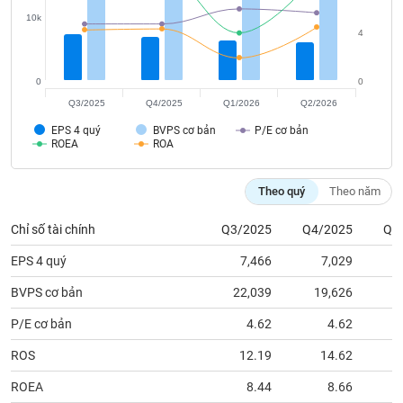
tài
4
chính
0
0
Q3/2025
Q4/2025
Q1/2026
Q2/2026
EPS 4 quý
BVPS cơ bản
P/E cơ bản
ROEA
ROA
Theo quý
Theo năm
Chỉ số tài chính
Q3/2025
Q4/2025
Q1
EPS 4 quý
7,466
7,029
BVPS cơ bản
22,039
19,626
2
P/E cơ bản
4.62
4.62
ROS
12.19
14.62
ROEA
8.44
8.66
ROAA
4.12
4.21