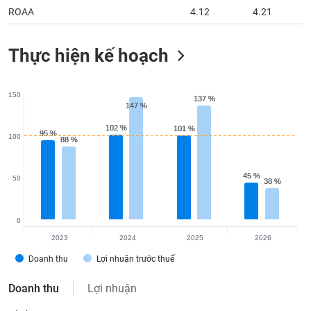
Thực hiện kế hoạch
150
137 %
137 %
147 %
147 %
102 %
102 %
101 %
101 %
95 %
95 %
100
88 %
88 %
45 %
45 %
50
38 %
38 %
0
2023
2024
2025
2026
Doanh thu
Lợi nhuận trước thuế
Doanh thu
Lợi nhuận
Tỷ đồng
2023
2024
2025
2026