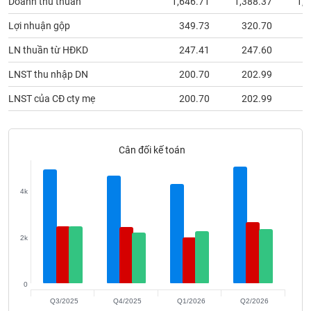
phân
Lợi nhuận gộp
349.73
320.70
2
tích
(-)
LN thuần từ HĐKD
247.41
247.60
1
LNST thu nhập DN
200.70
202.99
Thuật
ngữ
LNST của CĐ cty mẹ
200.70
202.99
(-)
Cân đối kế toán
Dịch
vụ
(-)
4k
Đào
tạo
2k
0
Sách
Q3/2025
Q4/2025
Q1/2026
Q2/2026
tài
Tổng tài sản
Nợ phải trả
Vốn chủ sỡ hữu