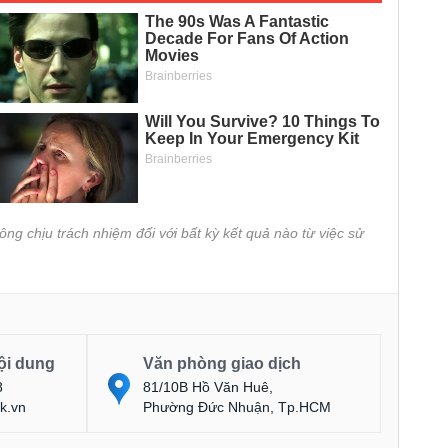
ông chịu trách nhiệm đối với bất kỳ kết quả nào từ việc sử
ội dung
Văn phòng giao dịch
8
81/10B Hồ Văn Huê,
k.vn
Phường Đức Nhuận, Tp.HCM