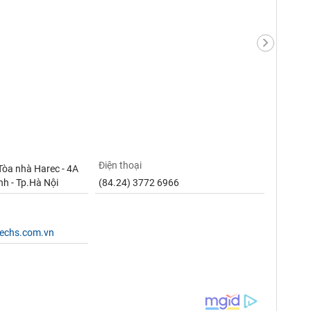
Điện thoại
Tòa nhà Harec - 4A
nh - Tp.Hà Nội
(84.24) 3772 6966
techs.com.vn