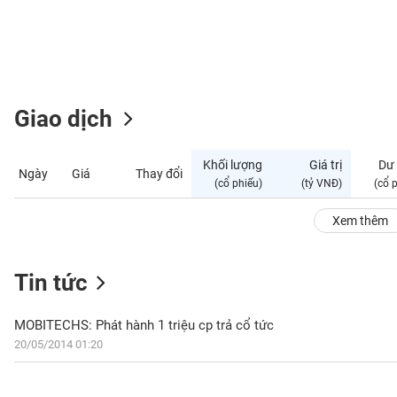
GIỚI
ĐÔNG
DƯƠNG
Giao dịch
TÀI
CHÍNH
Khối lượng
Giá trị
Dư
Ngày
Giá
Thay đổi
CÁ
(cổ phiếu)
(tỷ VNĐ)
(cổ 
NHÂN
Xem thêm
PHÂN
Tin tức
TÍCH
VIETSTOCKFINANCE
MOBITECHS: Phát hành 1 triệu cp trả cổ tức
20/05/2014 01:20
VĨ
MÔ