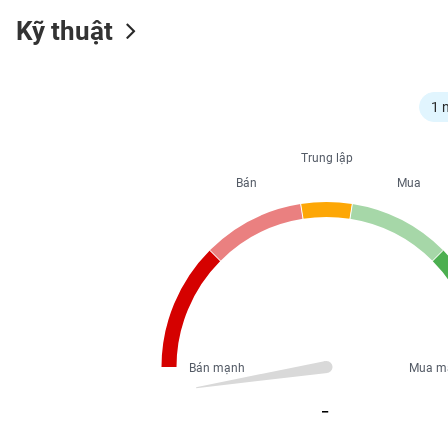
Kỹ thuật
NGÀNH
1 
Trung lập
DOANH
NGHIỆP
Bán
Mua
CỔ
PHIẾU
PHÁI
SINH
Bán mạnh
Mua m
_
TRÁI