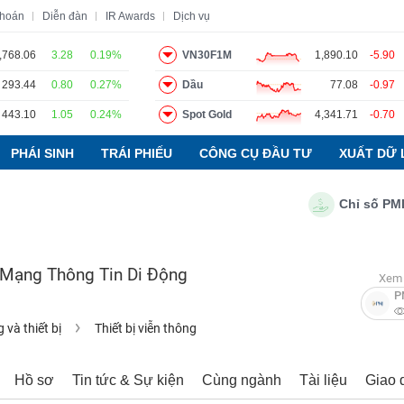
khoán
Diễn đàn
IR Awards
Dịch vụ
,768.06
3.28
0.19%
VN30F1M
1,890.10
-5.90
293.44
0.80
0.27%
Dầu
77.08
-0.97
o
Tin tức
Báo cáo phân tích
Thuật ngữ
Dịch vụ
443.10
1.05
0.24%
Spot Gold
4,341.71
-0.70
PHÁI SINH
TRÁI PHIẾU
CÔNG CỤ ĐẦU TƯ
XUẤT DỮ 
Chỉ số PMI ngà
g Mạng Thông Tin Di Động
Xem 
P
và thiết bị
Thiết bị viễn thông
Hồ sơ
Tin tức & Sự kiện
Cùng ngành
Tài liệu
Giao 