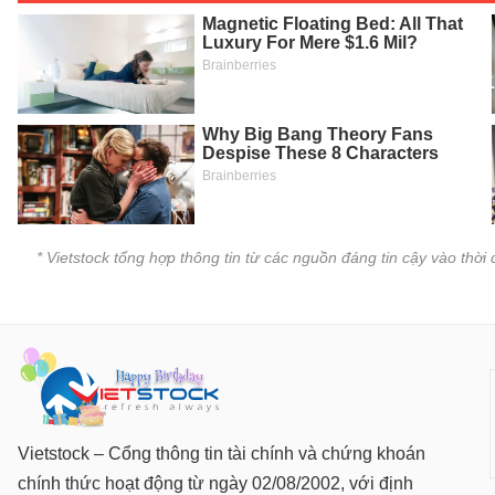
SÓC
SỨC
KHỎE
TÀI
CHÍNH
* Vietstock tổng hợp thông tin từ các nguồn đáng tin cậy vào thờ
CÔNG
NGHỆ
THÔNG
TIN
Vietstock – Cổng thông tin tài chính và chứng khoán
chính thức hoạt động từ ngày 02/08/2002, với định
DỊCH