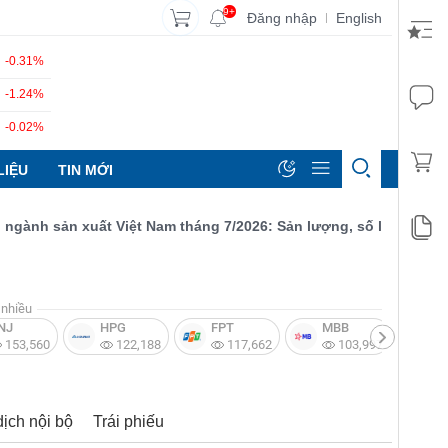
9+
Đăng nhập
English
|
-0.31%
-1.24%
-0.02%
LIỆU
TIN MỚI
nh sản xuất Việt Nam tháng 7/2026: Sản lượng, số lượng đơn đặt
nhiều
NJ
HPG
FPT
MBB
V
153,560
122,188
117,662
103,997
dịch nội bộ
Trái phiếu