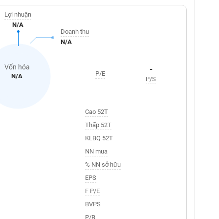
Lợi nhuận
N/A
Doanh thu
N/A
Vốn hóa
-
P/E
N/A
P/S
Cao 52T
Thấp 52T
KLBQ 52T
NN mua
% NN sở hữu
EPS
F P/E
BVPS
P/B