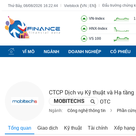
(
)
Đấu trường chứng 
Thứ Bảy, 08/08/2026
16:22:45
Vietstock
VN
|
EN
VN-Index
1
HNX-Index
Tất cả
Tính năng
Ngành
Mã chứng khoán
Lãnh đạ
VS 100
Tính
năng
VĨ MÔ
NGÀNH
DOANH NGHIỆP
CỔ PHIẾU
(-)
VIETSTOCK
CTCP Dịch vụ Kỹ thuật và Hạ tần
CHỨNG
MOBITECHS
OTC
KHOÁN
Ngành:
Công nghệ thông tin
Phần cứng 
DOANH
Tổng quan
Giao dịch
Kỹ thuật
Tài chính
Xếp hạng
NGHIỆP