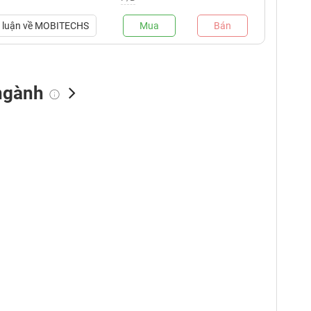
luận về
MOBITECHS
Mua
Bán
ngành
NN bán
Tự doanh mua
Tự doanh bán
(tỷ VNĐ)
(tỷ VNĐ)
(tỷ VNĐ)