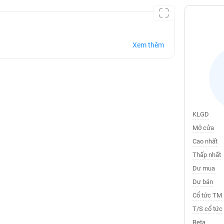
Xem thêm
KLGD
Mở cửa
Cao nhất
Thấp nhất
Dư mua
Dư bán
Cổ tức TM
T/S cổ tức
Beta