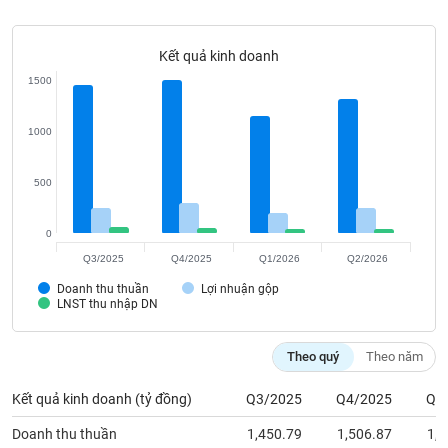
Tất cả
Cổ phiếu
Chỉ số
Chứng chỉ quỹ
Chứng q
Kết quả kinh doanh
Lãnh
đạo
1500
(-)
Tất cả
Người nội bộ
Người liên quan
Cổ đông lớn
1000
Tin
500
tức
(-)
0
Q3/2025
Q4/2025
Q1/2026
Q2/2026
Bài
Doanh thu thuần
Lợi nhuận gộp
viết
LNST thu nhập DN
của
tác
giả
Theo quý
Theo năm
(-)
Kết quả kinh doanh (tỷ đồng)
Q3/2025
Q4/2025
Q1
Báo
Doanh thu thuần
1,450.79
1,506.87
1,1
cáo