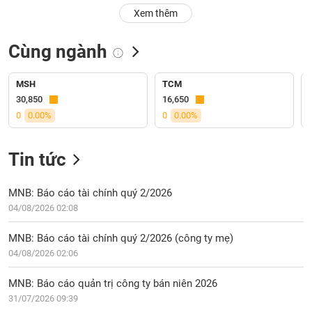
PHIẾU
Hủy
Xem thêm
niêm
yết
Cùng ngành
Theo
CÔNG
dõi
CỤ
đặc
MSH
TCM
ĐẦU
biệt
30,850
16,650
TƯ
0
0.00%
0
0.00%
Không
được
ký
Tin tức
XUẤT
quỹ
DỮ
LIỆU
Danh
MNB: Báo cáo tài chính quý 2/2026
mục
04/08/2026 02:08
ETF
TIN
MNB: Báo cáo tài chính quý 2/2026 (công ty mẹ)
Cổ
MỚI
04/08/2026 02:06
phiếu
chi
Ngành
MNB: Báo cáo quản trị công ty bán niên 2026
tiết
(-)
31/07/2026 09:39