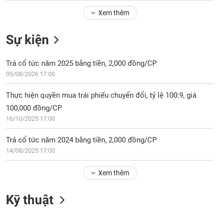
Tổng
VS-
quan
Xem thêm
SECTOR
Giao
Sự kiện
dịch
Tài
Trả cổ tức năm 2025 bằng tiền, 2,000 đồng/CP
chính
NĂNG
05/08/2026 17:00
Phân
LƯỢNG
tích
Thực hiện quyền mua trái phiếu chuyển đổi, tỷ lệ 100:9, giá
kỹ
100,000 đồng/CP
thuật
16/10/2025 17:00
Hồ
NGUYÊN
sơ
Trả cổ tức năm 2024 bằng tiền, 2,000 đồng/CP
VẬT
doanh
14/08/2025 17:00
LIỆU
nghiệp
Tin
Xem thêm
tức
sự
Kỹ thuật
CÔNG
kiện
NGHIỆP
Tài