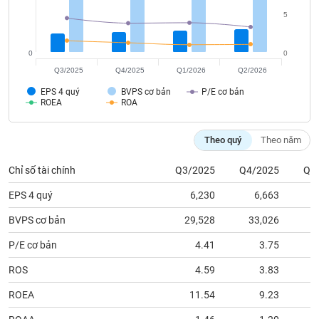
tài
chính
5
0
0
Q3/2025
Q4/2025
Q1/2026
Q2/2026
EPS 4 quý
BVPS cơ bản
P/E cơ bản
ROEA
ROA
Theo quý
Theo năm
Chỉ số tài chính
Q3/2025
Q4/2025
Q1
EPS 4 quý
6,230
6,663
BVPS cơ bản
29,528
33,026
3
P/E cơ bản
4.41
3.75
ROS
4.59
3.83
ROEA
11.54
9.23