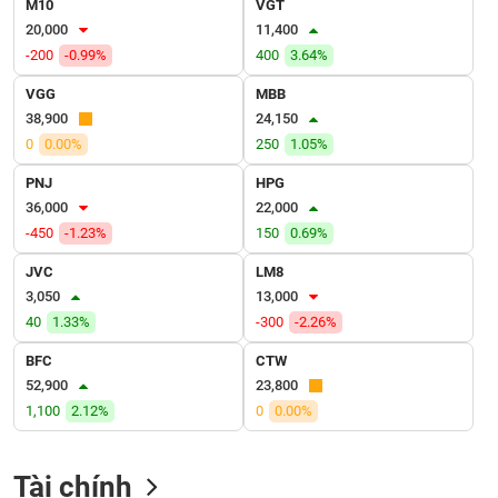
M10
VGT
VỤ
20,000
11,400
TRUYỀN
THÔNG
-200
-0.99%
400
3.64%
VGG
MBB
38,900
24,150
0
0.00%
250
1.05%
TIỆN
PNJ
HPG
ÍCH
36,000
22,000
-450
-1.23%
150
0.69%
JVC
LM8
3,050
13,000
BẤT
40
1.33%
-300
-2.26%
ĐỘNG
SẢN
BFC
CTW
52,900
23,800
Mã
1,100
2.12%
0
0.00%
chứng
khoán
(-)
Tài chính