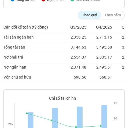
Nợ phải trả
Vốn chủ sỡ hữu
chính
Theo quý
Theo năm
Cân đối kế toán (tỷ đồng)
Q3/2025
Q4/2025
Q1
Công
cụ
Tài sản ngắn hạn
2,356.25
2,713.15
2,4
đầu
tư
Tổng tài sản
3,144.63
3,495.68
3,2
Nợ phải trả
2,554.07
2,835.17
2,5
Nợ ngắn hạn
2,371.48
2,495.61
2,2
Truyền
Vốn chủ sở hữu
590.56
660.51
6
thông
tài
chính
Chỉ số tài chính
15
Dữ
10
liệu
20k