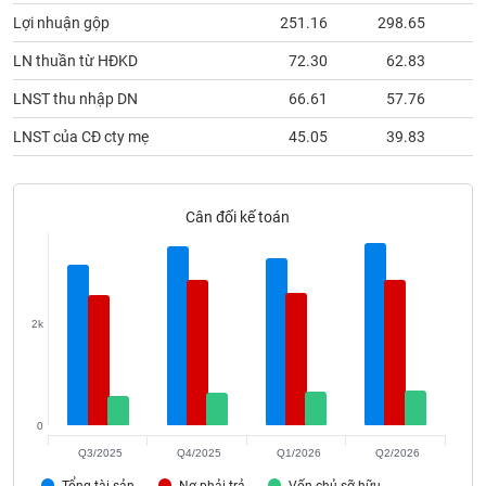
phân
Lợi nhuận gộp
251.16
298.65
2
tích
(-)
LN thuần từ HĐKD
72.30
62.83
LNST thu nhập DN
66.61
57.76
Thuật
ngữ
LNST của CĐ cty mẹ
45.05
39.83
(-)
Dịch
Cân đối kế toán
vụ
(-)
Đào
2k
tạo
0
Sách
Q3/2025
Q4/2025
Q1/2026
Q2/2026
tài
Tổng tài sản