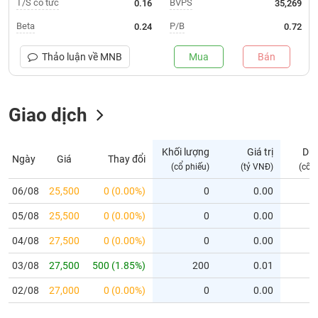
T/S cổ tức
BVPS
0.16
35,269
Trạng
Beta
P/B
0.24
0.72
thái
NGÀNH
cổ
Thảo luận về
MNB
Mua
Bán
phiếu
Quy
Giao dịch
DOANH
mô
NGHIỆP
thị
trường
Khối lượng
Giá trị
Dư
Ngày
Giá
Thay đổi
Niêm
(cổ phiếu)
(tỷ VNĐ)
(cổ 
CỔ
yết
PHIẾU
06/08
25,500
0 (0.00%)
0
0.00
Niêm
05/08
yết
25,500
0 (0.00%)
0
0.00
mới
PHÁI
04/08
27,500
0 (0.00%)
0
0.00
Niêm
SINH
03/08
27,500
500 (1.85%)
200
0.01
yết
bổ
02/08
27,000
0 (0.00%)
0
0.00
sung
TRÁI