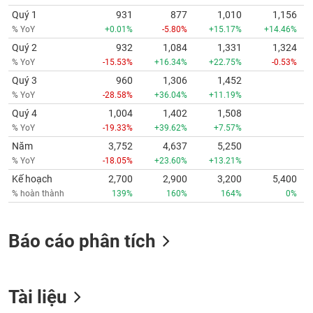
Quý 1
931
877
1,010
1,156
% YoY
+0.01%
-5.80%
+15.17%
+14.46%
Quý 2
932
1,084
1,331
1,324
% YoY
-15.53%
+16.34%
+22.75%
-0.53%
Quý 3
960
1,306
1,452
% YoY
-28.58%
+36.04%
+11.19%
Quý 4
1,004
1,402
1,508
% YoY
-19.33%
+39.62%
+7.57%
Năm
3,752
4,637
5,250
% YoY
-18.05%
+23.60%
+13.21%
Kế hoạch
2,700
2,900
3,200
5,400
% hoàn thành
139%
160%
164%
0%
Báo cáo phân tích
Tài liệu