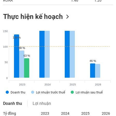
ROAA
1.46
1.20
Thực hiện kế hoạch
150
139 %
139 %
100
88 %
88 %
63 %
63 %
46 %
46 %
50
0
2023
2024
2025
2026
Doanh thu
Lợi nhuận trước thuế
Lợi nhuận sau thuế
Doanh thu
Lợi nhuận
Tỷ đồng
2023
2024
2025
2026