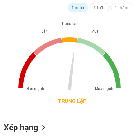
liệu
1 ngày
1 tuần
1 tháng
Tâm
lý
Trung lập
TIÊU
thị
Bán
Mua
DÙNG
trường
KHÔNG
THIẾT
YẾU
TIÊU
Bán mạnh
Mua mạnh
DÙNG
THIẾT
TRUNG LẬP
YẾU
Xếp hạng
CHĂM