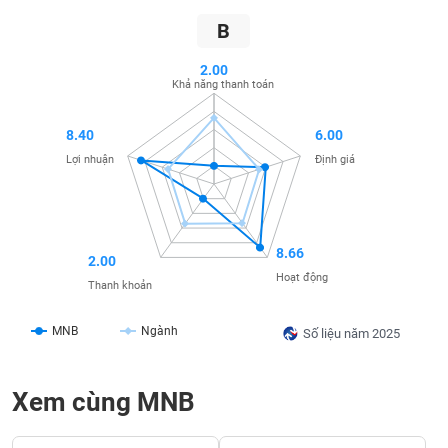
SÓC
SỨC
B
KHỎE
2.00
Khả năng thanh toán
8.40
6.00
TÀI
Lợi nhuận
Định giá
CHÍNH
8.66
2.00
CÔNG
Hoạt động
Thanh khoản
NGHỆ
THÔNG
MNB
Ngành
TIN
Số liệu năm 2025
Xem cùng MNB
DỊCH