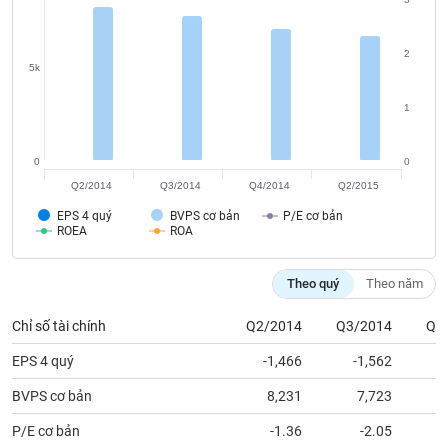
chính
2
5k
Công
1
cụ
đầu
tư
0
0
Q2/2014
Q3/2014
Q4/2014
Q2/2015
EPS 4 quý
BVPS cơ bản
P/E cơ bản
ROEA
ROA
Truyền
thông
Theo quý
Theo năm
tài
chính
Chỉ số tài chính
Q2/2014
Q3/2014
Q4
EPS 4 quý
-1,466
-1,562
BVPS cơ bản
8,231
7,723
Dữ
liệu
P/E cơ bản
-1.36
-2.05