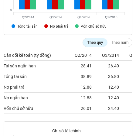
phân
tích
0
(-)
Q2/2014
Q3/2014
Q4/2014
Q2/2015
Tổng tài sản
Nợ phải trả
Vốn chủ sỡ hữu
Thuật
ngữ
(-)
Theo quý
Theo năm
Cân đối kế toán (tỷ đồng)
Q2/2014
Q3/2014
Q4
Dịch
vụ
Tài sản ngắn hạn
28.41
26.40
(-)
Tổng tài sản
38.89
36.80
Nợ phải trả
12.88
12.40
Đào
tạo
Nợ ngắn hạn
12.88
12.40
Vốn chủ sở hữu
26.01
24.40
Sách
tài
Chỉ số tài chính
3