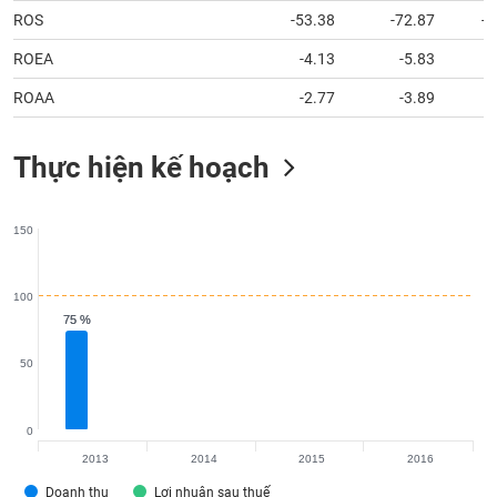
tài
ROS
-53.38
-72.87
-1
chính
ROEA
-4.13
-5.83
ROAA
-2.77
-3.89
Thực hiện kế hoạch
150
100
75 %
75 %
50
0
2013
2014
2015
2016
Doanh thu
Lợi nhuận sau thuế