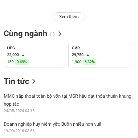
Trạng
Xem thêm
thái
NGÀNH
cổ
phiếu
Cùng ngành
Quy
DOANH
mô
HPG
GVR
NGHIỆP
thị
22,000
29,750
trường
150
0.69%
1,900
6.82%
Niêm
CỔ
yết
Tin tức
PHIẾU
Niêm
yết
MMC sắp thoái toàn bộ vốn tại MSR hậu đạt thỏa thuận khung
mới
hợp tác
PHÁI
Niêm
SINH
24/05/2024 04:15
yết
bổ
Doanh nghiệp hủy niêm yết: Buồn nhiều hơn vui!
sung
19/09/2018 03:56
TRÁI