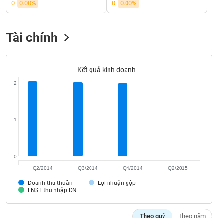
VỤ
0
0.00%
0
0.00%
TRUYỀN
THÔNG
Tài chính
Kết quả kinh doanh
TIỆN
ÍCH
2
1
BẤT
ĐỘNG
SẢN
0
Q2/2014
Q3/2014
Q4/2014
Q2/2015
Mã
Doanh thu thuần
Lợi nhuận gộp
chứng
LNST thu nhập DN
khoán
(-)
Theo quý
Theo năm