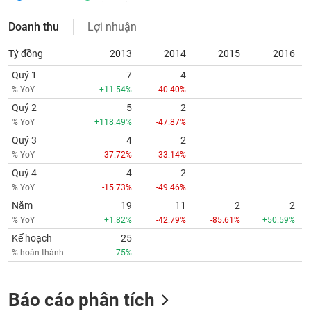
Doanh thu
Lợi nhuận
Tỷ đồng
2013
2014
2015
2016
Quý 1
7
4
% YoY
+11.54%
-40.40%
Quý 2
5
2
% YoY
+118.49%
-47.87%
Quý 3
4
2
% YoY
-37.72%
-33.14%
Quý 4
4
2
% YoY
-15.73%
-49.46%
Năm
19
11
2
2
% YoY
+1.82%
-42.79%
-85.61%
+50.59%
Kế hoạch
25
% hoàn thành
75%
Báo cáo phân tích