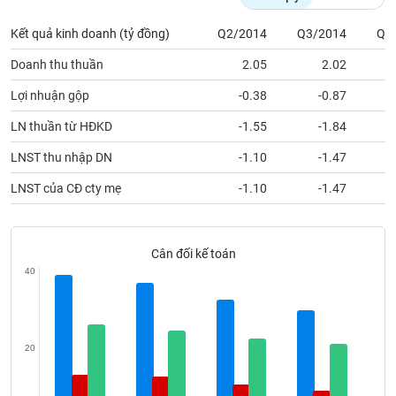
Tất cả
Cổ phiếu
Chỉ số
Chứng chỉ quỹ
Chứng q
Kết quả kinh doanh (tỷ đồng)
Q2/2014
Q3/2014
Q4
Lãnh
Doanh thu thuần
2.05
2.02
đạo
(-)
Lợi nhuận gộp
-0.38
-0.87
Tất cả
Người nội bộ
Người liên quan
Cổ đông lớn
LN thuần từ HĐKD
-1.55
-1.84
LNST thu nhập DN
-1.10
-1.47
Tin
tức
LNST của CĐ cty mẹ
-1.10
-1.47
(-)
Bài
Cân đối kế toán
viết
40
của
tác
giả
(-)
20
Báo
cáo