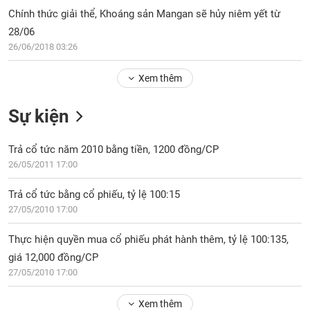
PHIẾU
Hủy
Chính thức giải thể, Khoáng sản Mangan sẽ hủy niêm yết từ
niêm
28/06
yết
26/06/2018 03:26
Theo
CÔNG
dõi
CỤ
Xem thêm
đặc
ĐẦU
biệt
TƯ
Sự kiện
Không
được
Trả cổ tức năm 2010 bằng tiền, 1200 đồng/CP
ký
XUẤT
quỹ
26/05/2011 17:00
DỮ
LIỆU
Danh
Trả cổ tức bằng cổ phiếu, tỷ lệ 100:15
mục
27/05/2010 17:00
ETF
TIN
Thực hiện quyền mua cổ phiếu phát hành thêm, tỷ lệ 100:135,
Cổ
MỚI
phiếu
giá 12,000 đồng/CP
chi
27/05/2010 17:00
Ngành
tiết
(-)
Xem thêm