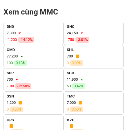
SÓC
SỨC
Xem cùng MMC
KHỎE
DND
GHC
7,300
24,150
-1,200
-14.12%
-750
-3.01%
TÀI
CHÍNH
GMD
KHL
77,200
700
100
0.13%
0
0.00%
SDP
SGR
CÔNG
700
11,900
NGHỆ
-100
-12.50%
50
0.42%
THÔNG
SSN
TMC
TIN
1,200
7,000
0
0.00%
0
0.00%
HRS
VVF
DỊCH