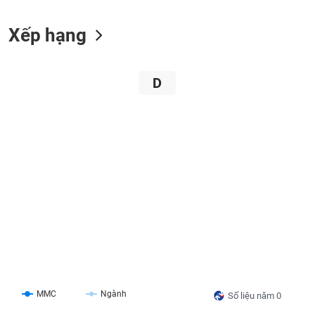
liệu
Xếp hạng
Tâm
lý
TIÊU
thị
DÙNG
D
trường
KHÔNG
THIẾT
YẾU
TIÊU
DÙNG
THIẾT
YẾU
MMC
Ngành
Số liệu năm 0
CHĂM