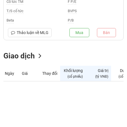
Giá
Cổ tức TM
F P/E
tích
Đặt
T/S cổ tức
BVPS
Biểu
lệnh
đồ
ĐÔNG
Beta
P/B
Nước
tài
DƯƠNG
ngoài
chính
Thảo luận về
MLG
Mua
Bán
Tự
TÀI
doanh
CHÍNH
Giao dịch
Ảnh
CÁ
hưởng
NHÂN
chỉ
Khối lượng
Giá trị
Dư 
số
Ngày
Giá
Thay đổi
(cổ phiếu)
(tỷ VNĐ)
(cổ p
Biến
PHÂN
động
TÍCH
cổ
VIETSTOCKFINANCE
phiếu
Giao
dịch
VĨ
nội
MÔ
bộ