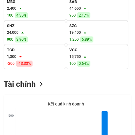
SÓC
MBG
SAB
SỨC
2,400
44,650
KHỎE
100
4.35%
950
2.17%
SNZ
SZC
24,000
19,400
900
3.90%
1,250
6.89%
TÀI
TCD
VCG
CHÍNH
1,300
15,750
-200
-13.33%
100
0.64%
CÔNG
Tài chính
NGHỆ
THÔNG
TIN
Kết quả kinh doanh
500
DỊCH