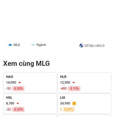
liệu
Tâm
lý
TIÊU
thị
DÙNG
trường
KHÔNG
THIẾT
YẾU
MLG
Ngành
Số liệu năm 0
Xem cùng MLG
TIÊU
DÙNG
HAG
HLR
THIẾT
14,050
12,500
YẾU
-50
-0.35%
-400
-3.10%
HSL
LIX
8,780
24,950
-20
-0.23%
0
0.00%
CHĂM