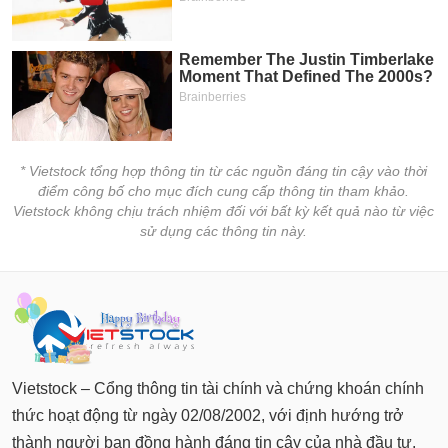
* Vietstock tổng hợp thông tin từ các nguồn đáng tin cậy vào thời
điểm công bố cho mục đích cung cấp thông tin tham khảo.
Vietstock không chịu trách nhiệm đối với bất kỳ kết quả nào từ việc
sử dụng các thông tin này.
Vietstock – Cổng thông tin tài chính và chứng khoán chính
thức hoạt động từ ngày 02/08/2002, với định hướng trở
thành người bạn đồng hành đáng tin cậy của nhà đầu tư.