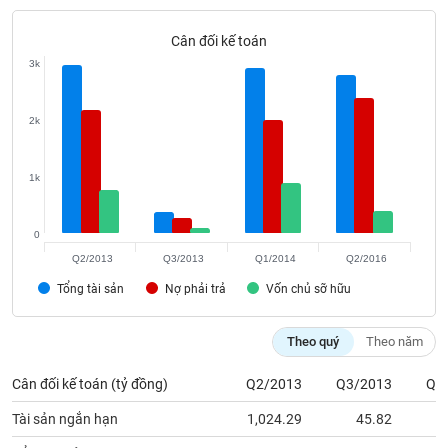
Tất cả
Cổ phiếu
Chỉ số
Chứng chỉ quỹ
Chứng q
Cân đối kế toán
Lãnh
3k
đạo
(-)
2k
Tất cả
Người nội bộ
Người liên quan
Cổ đông lớn
1k
Tin
tức
(-)
0
Q2/2013
Q3/2013
Q1/2014
Q2/2016
Bài
Tổng tài sản
Nợ phải trả
Vốn chủ sỡ hữu
viết
của
tác
Theo quý
Theo năm
giả
(-)
Cân đối kế toán (tỷ đồng)
Q2/2013
Q3/2013
Q1
Tài sản ngắn hạn
1,024.29
45.82
8
Báo
cáo