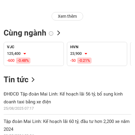
Trạng
Xem thêm
thái
NGÀNH
cổ
phiếu
Cùng ngành
Quy
DOANH
mô
VJC
HVN
NGHIỆP
thị
125,400
23,900
trường
-600
-0.48%
-50
-0.21%
Niêm
CỔ
yết
Tin tức
PHIẾU
Niêm
yết
ĐHĐCĐ Tập đoàn Mai Linh: Kế hoạch lãi 56 tỷ, bổ sung kinh
mới
doanh taxi bằng xe điện
PHÁI
Niêm
SINH
25/08/2025 07:17
yết
bổ
Tập đoàn Mai Linh: Kế hoạch lãi 60 tỷ, đầu tư hơn 2,200 xe năm
sung
2024
TRÁI