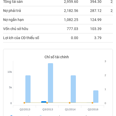
Tổng tài sản
2,959.60
394.30
2,9
phân
tích
(-)
Nợ phải trả
2,182.56
287.12
2,0
Nợ ngắn hạn
1,082.25
124.99
9
Thuật
Vốn chủ sở hữu
777.03
103.39
9
ngữ
(-)
Lợi ích của CĐ thiểu số
0.00
3.79
Dịch
vụ
Chỉ số tài chính
(-)
3
10k
2
Đào
tạo
5k
1
0
0
Sách
Q2/2013
Q3/2013
Q1/2014
Q2/2016
tài