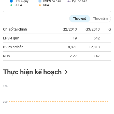
chính
EPS 4 quý
BVPS cơ bản
P/E cơ bản
ROEA
ROA
Theo quý
Theo năm
Công
Chỉ số tài chính
Q2/2013
Q3/2013
Q1
cụ
đầu
EPS 4 quý
19
542
tư
BVPS cơ bản
8,871
12,813
ROS
2.27
3.47
Truyền
thông
Thực hiện kế hoạch
tài
chính
150
100
Dữ
liệu