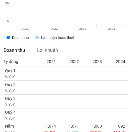
tài
50
chính
0
2021
2022
2023
2024
Doanh thu
Lợi nhuận trước thuế
Doanh thu
Lợi nhuận
Tỷ đồng
2021
2022
2023
2024
Quý 1
% YoY
Quý 2
% YoY
Quý 3
% YoY
Quý 4
% YoY
Năm
1,074
1,671
1,003
892