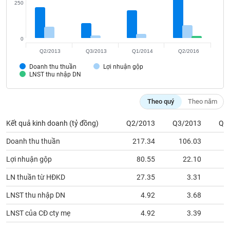
VỤ
250
TRUYỀN
THÔNG
0
Q2/2013
Q3/2013
Q1/2014
Q2/2016
Doanh thu thuần
Lợi nhuận gộp
LNST thu nhập DN
TIỆN
ÍCH
Theo quý
Theo năm
Kết quả kinh doanh (tỷ đồng)
Q2/2013
Q3/2013
Q1
BẤT
Doanh thu thuần
217.34
106.03
1
ĐỘNG
Lợi nhuận gộp
80.55
22.10
SẢN
LN thuần từ HĐKD
27.35
3.31
Mã
chứng
LNST thu nhập DN
4.92
3.68
khoán
(-)
LNST của CĐ cty mẹ
4.92
3.39