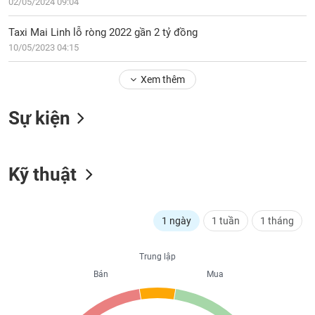
PHIẾU
02/05/2024 09:04
Hủy
niêm
Taxi Mai Linh lỗ ròng 2022 gần 2 tỷ đồng
yết
10/05/2023 04:15
Theo
CÔNG
dõi
CỤ
Xem thêm
đặc
ĐẦU
biệt
TƯ
Sự kiện
Không
được
ký
XUẤT
quỹ
Kỹ thuật
DỮ
LIỆU
Danh
mục
ETF
1 ngày
1 tuần
1 tháng
TIN
Cổ
MỚI
Trung lập
phiếu
chi
Bán
Mua
Ngành
tiết
(-)