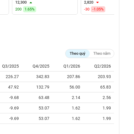
12,300
2,820
200
1.65%
-30
-1.05%
Theo quý
Theo năm
Q3/2025
Q4/2025
Q1/2026
Q2/2026
226.27
342.83
207.86
203.93
47.92
132.79
56.00
65.83
-9.68
63.48
2.14
2.56
-9.69
53.07
1.62
1.99
-9.69
53.07
1.62
1.99