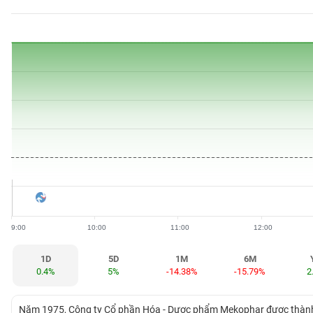
BẤT
ĐỘNG
SẢN
TÀI
CHÍNH
HÀNG
HÓA
9:00
10:00
11:00
12:00
KINH
TẾ
1D
5D
1M
6M
0.4%
5%
-14.38%
-15.79%
2
THẾ
Năm 1975, Công ty Cổ phần Hóa - Dược phẩm Mekophar được thành l