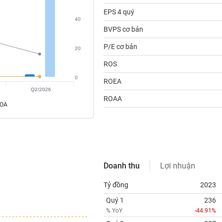
EPS 4 quý
40
BVPS cơ bản
P/E cơ bản
20
ROS
0
ROEA
Q2/2026
ROAA
ROA
Doanh thu
Lợi nhuận
Tỷ đồng
2023
Quý 1
236
% YoY
-44.91%