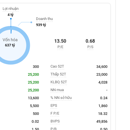
Lợi nhuận
4 tỷ
Doanh thu
939 tỷ
Vốn hóa
13.50
0.68
637 tỷ
P/E
P/S
Cao 52T
300
34,600
Thấp 52T
25,200
23,000
KLBQ 52T
25,200
4,028
NN mua
25,200
-
% NN sở hữu
13,600
0.24
EPS
5,500
1,860
F P/E
500
18.32
BVPS
0.02
49,856
P/B
1.50
0.50