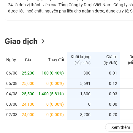
GIỚI
24, là đơn vị thành viên của Tổng Công ty Dược Việt Nam. Công ty 
dược liệu, hoá chất, nguyên phụ liệu cho ngành dược, dụng cụ y tế;
giấy, thùng carton); Sản xuất, mua bán hàng thực phẩm công nghệ (t
ĐÔNG
cho thuê cao ốc, văn phòng; Cho thuê căn hộ. Công ty đang được cấ
DƯƠNG
phẩm của Công ty được sản xuất trên quy trình và trang thiết bị hi
với Bộ Y tế.
Giao dịch
TÀI
CHÍNH
Khối lượng
Giá trị
D
Ngày
Giá
Thay đổi
CÁ
(cổ phiếu)
(tỷ VNĐ)
(cổ
NHÂN
06/08
25,200
100 (0.40%)
300
0.01
05/08
25,000
0 (0.00%)
5,691
0.12
PHÂN
TÍCH
04/08
25,500
1,400 (5.81%)
1,300
0.03
VIETSTOCKFINANCE
03/08
24,100
0 (0.00%)
0
0.00
02/08
24,000
0 (0.00%)
8,200
0.20
VĨ
Xem thêm
MÔ