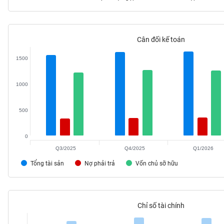
Cân đối kế toán
TIÊU
DÙNG
1500
KHÔNG
THIẾT
1000
YẾU
500
0
TIÊU
DÙNG
Q3/2025
Q4/2025
Q1/2026
THIẾT
Tổng tài sản
Nợ phải trả
Vốn chủ sỡ hữu
YẾU
Chỉ số tài chính
CHĂM