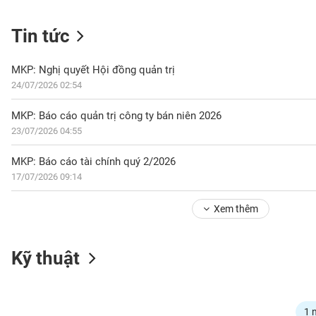
Tin tức
NGÀNH
MKP: Nghị quyết Hội đồng quản trị
24/07/2026 02:54
DOANH
MKP: Báo cáo quản trị công ty bán niên 2026
NGHIỆP
23/07/2026 04:55
MKP: Báo cáo tài chính quý 2/2026
17/07/2026 09:14
CỔ
PHIẾU
Xem thêm
PHÁI
Kỹ thuật
SINH
TRÁI
1 