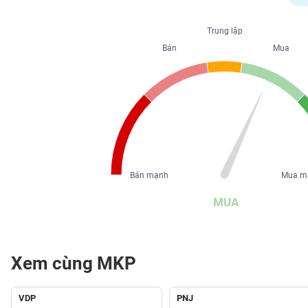
PHIẾU
Trung lập
Bán
Mua
CÔNG
CỤ
ĐẦU
TƯ
XUẤT
DỮ
Bán mạnh
Mua m
LIỆU
MUA
TIN
MỚI
Xem cùng MKP
Ngành
(-)
VDP
PNJ