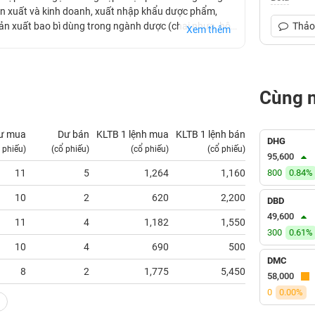
sản xuất và kinh doanh, xuất nhập khẩu dược phẩm,
 Sản xuất bao bì dùng trong ngành dược (chai nhựa, hộp
Thảo 
Xem thêm
rừ sản xuất, chế biến thực phẩm tươi sống); Dịch vụ
p phép sản xuất trên 300 sản phẩm các loại. Sản
ện đại, đảm bảo đúng tiêu chuẩn chất lượng đã đăng ký
Cùng 
ư mua
Dư bán
KLTB 1 lệnh mua
KLTB 1 lệnh bán
NN mua
DHG
 phiếu)
(cổ phiếu)
(cổ phiếu)
(cổ phiếu)
(tỷ VNĐ)
95,600
11
5
1,264
1,160
800
0.84%
0.00
10
2
620
2,200
0.00
DBD
49,600
11
4
1,182
1,550
0.00
300
0.61%
10
4
690
500
0.00
DMC
8
2
1,775
5,450
0.00
58,000
0
0.00%