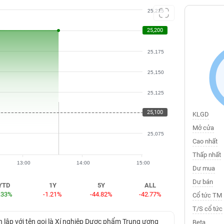
25,225
25,200
25,200
25,175
25,150
25,125
25,100
25,100
KLGD
Mở cửa
25,075
Cao nhất
Thấp nhất
13:00
14:00
15:00
Dư mua
Dư bán
YTD
1Y
5Y
ALL
.33%
-1.21%
-44.82%
-42.77%
Cổ tức TM
T/S cổ tức
ập với tên gọi là Xí nghiệp Dược phẩm Trung ương
Beta