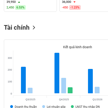
39,950
36,000
VS-
2,450
6.53%
-450
-1.23%
SECTOR
Tài chính
NĂNG
LƯỢNG
Kết quả kinh doanh
300
NGUYÊN
200
VẬT
LIỆU
100
0
Q3/2025
Q4/2025
Q1/2026
CÔNG
NGHIỆP
Doanh thu thuần
Lợi nhuận gộp
LNST thu nhập DN