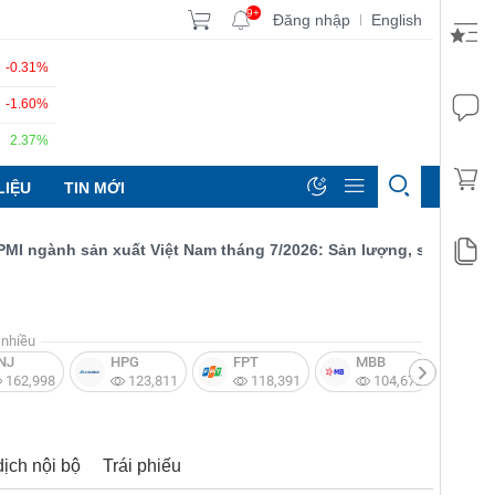
9+
Đăng nhập
English
|
-0.31%
-1.60%
2.37%
LIỆU
TIN MỚI
gành sản xuất Việt Nam tháng 7/2026: Sản lượng, số lượng đơn đ
nhiều
NJ
HPG
FPT
MBB
V
162,998
123,811
118,391
104,672
dịch nội bộ
Trái phiếu