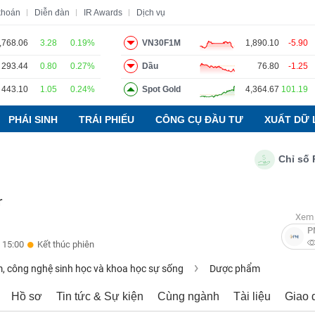
khoán
Diễn đàn
IR Awards
Dịch vụ
,768.06
3.28
0.19%
VN30F1M
1,890.10
-5.90
293.44
0.80
0.27%
Dầu
76.80
-1.25
o
Tin tức
Báo cáo phân tích
Thuật ngữ
Dịch vụ
443.10
1.05
0.24%
Spot Gold
4,364.67
101.19
PHÁI SINH
TRÁI PHIẾU
CÔNG CỤ ĐẦU TƯ
XUẤT DỮ 
Chỉ số PMI n
r
Xem 
P
 15:00
Kết thúc phiên
 công nghệ sinh học và khoa học sự sống
Dược phẩm
Hồ sơ
Tin tức & Sự kiện
Cùng ngành
Tài liệu
Giao 