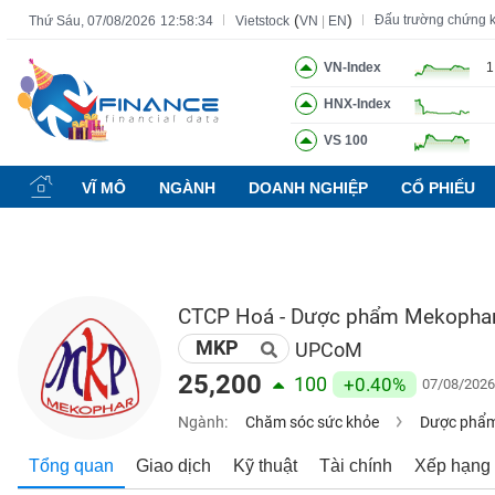
(
)
Đấu trường chứng 
Thứ Sáu, 07/08/2026
12:58:35
Vietstock
VN
|
EN
VN-Index
1
HNX-Index
Tất cả
Tính năng
Ngành
Mã chứng khoán
Lãnh đạ
VS 100
Tính
năng
VĨ MÔ
NGÀNH
DOANH NGHIỆP
CỔ PHIẾU
(-)
VIETSTOCK
CTCP Hoá - Dược phẩm Mekopha
MKP
CHỨNG
UPCoM
KHOÁN
25,200
100
+0.40%
07/08/2026
Ngành:
Chăm sóc sức khỏe
Dược phẩm,
DOANH
Tổng quan
Giao dịch
Kỹ thuật
Tài chính
Xếp hạng
NGHIỆP