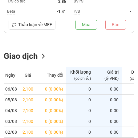
T/S cổ tức
BVPS
2.86
Trạng
Beta
P/B
-1.41
-
thái
NGÀNH
cổ
Thảo luận về
MEF
Mua
Bán
phiếu
Quy
DOANH
mô
Giao dịch
NGHIỆP
thị
trường
Niêm
Khối lượng
Giá trị
Dư
Ngày
Giá
Thay đổi
CỔ
yết
(cổ phiếu)
(tỷ VNĐ)
(cổ 
PHIẾU
Niêm
06/08
2,100
0 (0.00%)
0
0.00
yết
05/08
2,100
0 (0.00%)
0
0.00
mới
PHÁI
Niêm
SINH
04/08
2,100
0 (0.00%)
0
0.00
yết
03/08
2,100
0 (0.00%)
0
0.00
bổ
sung
TRÁI
02/08
2,100
0 (0.00%)
0
0.00