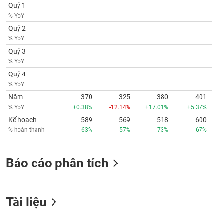
phân
Quý 1
tích
% YoY
(-)
Quý 2
% YoY
Thuật
Quý 3
ngữ
% YoY
(-)
Quý 4
% YoY
Dịch
Năm
370
325
380
401
vụ
% YoY
+0.38%
-12.14%
+17.01%
+5.37%
(-)
Kế hoạch
589
569
518
600
% hoàn thành
63%
57%
73%
67%
Đào
tạo
Báo cáo phân tích
Tài liệu
Sách
tài