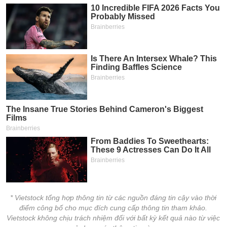
* Vietstock tổng hợp thông tin từ các nguồn đáng tin cậy vào thời
điểm công bố cho mục đích cung cấp thông tin tham khảo.
Vietstock không chịu trách nhiệm đối với bất kỳ kết quả nào từ việc