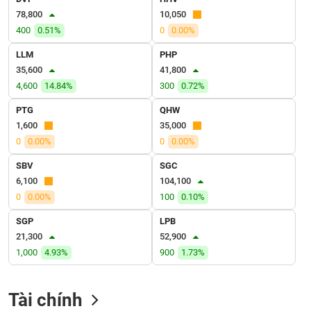
VỤ
78,800
10,050
TRUYỀN
400
0.51%
0
0.00%
THÔNG
LLM
PHP
35,600
41,800
4,600
14.84%
300
0.72%
TIỆN
PTG
QHW
ÍCH
1,600
35,000
0
0.00%
0
0.00%
SBV
SGC
6,100
104,100
BẤT
0
0.00%
100
0.10%
ĐỘNG
SẢN
SGP
LPB
21,300
52,900
Mã
1,000
4.93%
900
1.73%
chứng
khoán
(-)
Tài chính