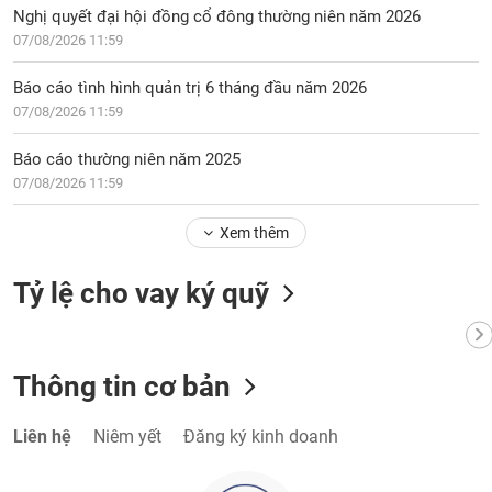
chính
Nghị quyết đại hội đồng cổ đông thường niên năm 2026
07/08/2026 11:59
Báo cáo tình hình quản trị 6 tháng đầu năm 2026
Công
07/08/2026 11:59
cụ
đầu
Báo cáo thường niên năm 2025
tư
07/08/2026 11:59
Xem thêm
Truyền
Tỷ lệ cho vay ký quỹ
thông
tài
chính
Thông tin cơ bản
Liên hệ
Niêm yết
Đăng ký kinh doanh
Dữ
liệu