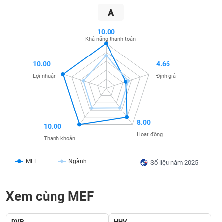
SÓC
A
SỨC
KHỎE
10.00
Khả năng thanh toán
10.00
4.66
TÀI
Lợi nhuận
Định giá
CHÍNH
8.00
10.00
CÔNG
Hoạt động
Thanh khoản
NGHỆ
THÔNG
MEF
Ngành
Số liệu năm 2025
TIN
Xem cùng MEF
DỊCH
DVP
HHV