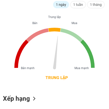
liệu
1 ngày
1 tuần
1 tháng
Tâm
Trung lập
lý
TIÊU
Bán
Mua
thị
DÙNG
trường
KHÔNG
THIẾT
YẾU
TIÊU
Bán mạnh
Mua mạnh
DÙNG
THIẾT
TRUNG LẬP
YẾU
Xếp hạng
CHĂM