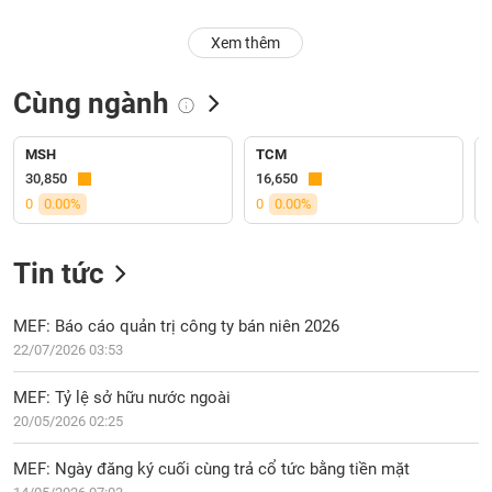
PHIẾU
Hủy
niêm
Xem thêm
yết
Theo
Cùng ngành
CÔNG
dõi
CỤ
đặc
ĐẦU
biệt
MSH
TCM
TƯ
30,850
16,650
Không
0
0.00%
0
0.00%
được
ký
XUẤT
quỹ
Tin tức
DỮ
LIỆU
Danh
mục
MEF: Báo cáo quản trị công ty bán niên 2026
ETF
22/07/2026 03:53
TIN
Cổ
MỚI
MEF: Tỷ lệ sở hữu nước ngoài
phiếu
20/05/2026 02:25
chi
Ngành
tiết
(-)
MEF: Ngày đăng ký cuối cùng trả cổ tức bằng tiền mặt