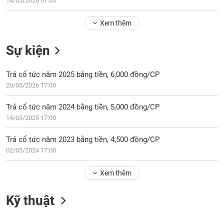
14/05/2026 07:03
Tổng
VS-
quan
SECTOR
Xem thêm
Giao
dịch
Sự kiện
Tài
chính
NĂNG
Trả cổ tức năm 2025 bằng tiền, 6,000 đồng/CP
Phân
LƯỢNG
20/05/2026 17:00
tích
kỹ
Trả cổ tức năm 2024 bằng tiền, 5,000 đồng/CP
thuật
14/05/2025 17:00
Hồ
NGUYÊN
sơ
Trả cổ tức năm 2023 bằng tiền, 4,500 đồng/CP
VẬT
doanh
02/05/2024 17:00
LIỆU
nghiệp
Xem thêm
Tin
tức
sự
Kỹ thuật
CÔNG
kiện
NGHIỆP
Tài