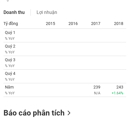
0
phân
tích
(-)
Doanh thu
Lợi nhuận
Tỷ đồng
2015
2016
2017
2018
Thuật
Quý 1
ngữ
% YoY
(-)
Quý 2
% YoY
Dịch
Quý 3
vụ
% YoY
(-)
Quý 4
% YoY
Đào
Năm
239
243
tạo
% YoY
N/A
+1.64%
Báo cáo phân tích
Sách
tài