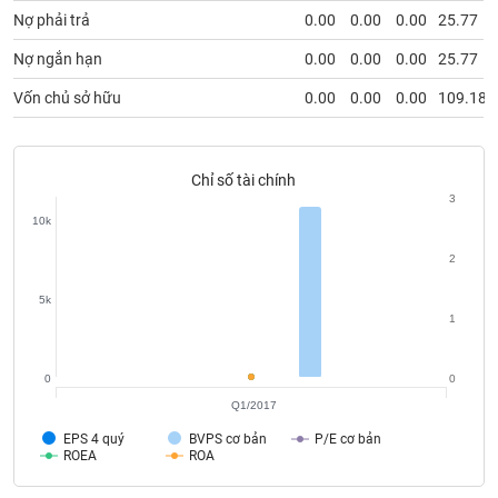
VỤ
Nợ phải trả
0.00
0.00
0.00
25.77
TRUYỀN
THÔNG
Nợ ngắn hạn
0.00
0.00
0.00
25.77
Vốn chủ sở hữu
0.00
0.00
0.00
109.18
TIỆN
Chỉ số tài chính
ÍCH
3
10k
2
BẤT
5k
1
ĐỘNG
SẢN
0
0
Mã
Q1/2017
chứng
EPS 4 quý
BVPS cơ bản
P/E cơ bản
khoán
ROEA
ROA
(-)