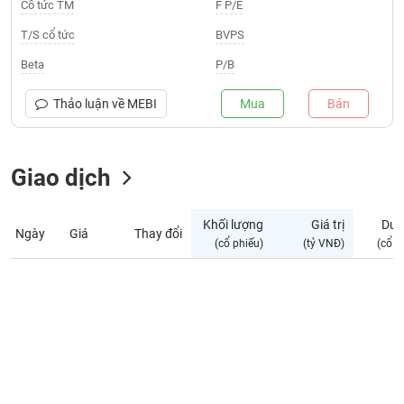
Giá
Cổ tức TM
F P/E
tích
Đặt
T/S cổ tức
BVPS
Biểu
lệnh
đồ
ĐÔNG
Beta
P/B
Nước
tài
DƯƠNG
ngoài
chính
Thảo luận về
MEBI
Mua
Bán
Tự
TÀI
doanh
CHÍNH
Giao dịch
Ảnh
CÁ
hưởng
NHÂN
chỉ
Khối lượng
Giá trị
Dư 
số
Ngày
Giá
Thay đổi
(cổ phiếu)
(tỷ VNĐ)
(cổ p
Biến
PHÂN
động
TÍCH
cổ
VIETSTOCKFINANCE
phiếu
Giao
dịch
VĨ
nội
MÔ
bộ