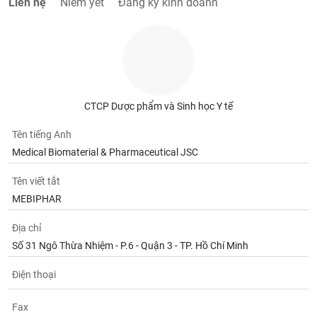
Liên hệ
Niêm yết
Đăng ký kinh doanh
tài
chính
CTCP Dược phẩm và Sinh học Y tế
Tên tiếng Anh
Medical Biomaterial & Pharmaceutical JSC
Tên viết tắt
MEBIPHAR
Địa chỉ
Số 31 Ngô Thừa Nhiệm - P.6 - Quận 3 - TP. Hồ Chí Minh
Điện thoại
Fax