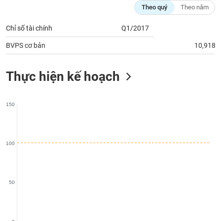
Tất cả
Cổ phiếu
Chỉ số
Chứng chỉ quỹ
Chứng q
Theo quý
Theo năm
Chỉ số tài chính
Q1/2017
Lãnh
đạo
(-)
BVPS cơ bản
10,918
Tất cả
Người nội bộ
Người liên quan
Cổ đông lớn
Thực hiện kế hoạch
Tin
tức
150
(-)
Bài
100
viết
của
tác
giả
(-)
50
Báo
cáo