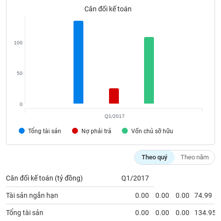
SÓC
Cân đối kế toán
SỨC
KHỎE
100
TÀI
50
CHÍNH
0
Q1/2017
Tổng tài sản
Nợ phải trả
Vốn chủ sỡ hữu
CÔNG
NGHỆ
THÔNG
Theo quý
Theo năm
TIN
Cân đối kế toán (tỷ đồng)
Q1/2017
Tài sản ngắn hạn
0.00
0.00
0.00
74.99
Tổng tài sản
0.00
0.00
0.00
134.95
DỊCH