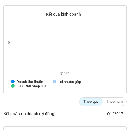
liệu
Kết quả kinh doanh
Tâm
lý
TIÊU
thị
DÙNG
trường
KHÔNG
THIẾT
0
YẾU
Q1/2017
TIÊU
Doanh thu thuần
Lợi nhuận gộp
DÙNG
LNST thu nhập DN
THIẾT
YẾU
Theo quý
Theo năm
Kết quả kinh doanh (tỷ đồng)
Q1/2017
CHĂM