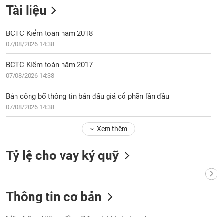
chính
Tài liệu
BCTC Kiểm toán năm 2018
07/08/2026 14:38
Công
cụ
BCTC Kiểm toán năm 2017
đầu
07/08/2026 14:38
tư
Bản công bố thông tin bán đấu giá cổ phần lần đầu
07/08/2026 14:38
Truyền
Xem thêm
thông
tài
Tỷ lệ cho vay ký quỹ
chính
Thông tin cơ bản
Dữ
liệu