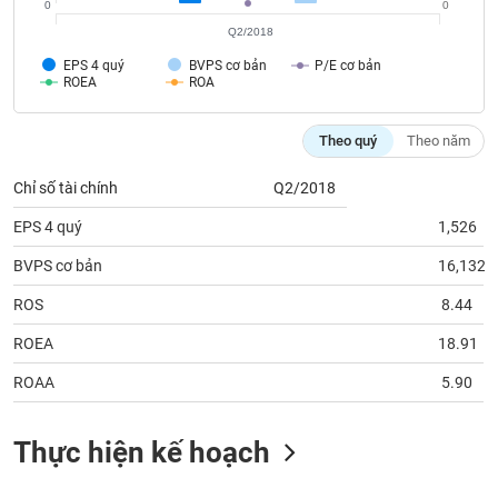
chính
0
0
Q2/2018
EPS 4 quý
BVPS cơ bản
P/E cơ bản
ROEA
ROA
Công
cụ
Theo quý
Theo năm
đầu
tư
Chỉ số tài chính
Q2/2018
EPS 4 quý
1,526
BVPS cơ bản
16,132
Truyền
ROS
8.44
thông
tài
ROEA
18.91
chính
ROAA
5.90
Thực hiện kế hoạch
Dữ
liệu