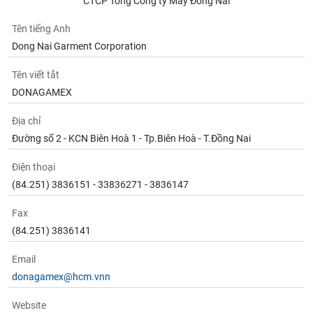
CTCP Tổng Công ty May Đồng Nai
Tên tiếng Anh
Dong Nai Garment Corporation
Tên viết tắt
DONAGAMEX
Địa chỉ
Đường số 2 - KCN Biên Hoà 1 - Tp.Biên Hoà - T.Đồng Nai
Điện thoại
(84.251) 3836151 - 33836271 - 3836147
Fax
(84.251) 3836141
Email
donagamex@hcm.vnn
Website