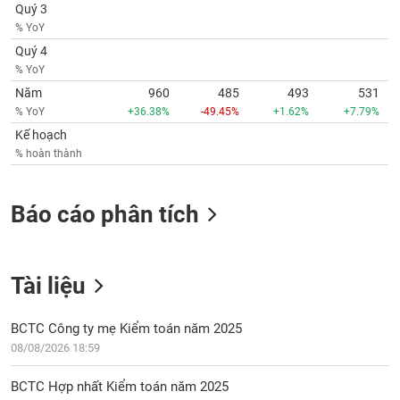
Quý 3
% YoY
Quý 4
% YoY
Năm
960
485
493
531
% YoY
+36.38%
-49.45%
+1.62%
+7.79%
Kế hoạch
% hoàn thành
Báo cáo phân tích
Tài liệu
BCTC Công ty mẹ Kiểm toán năm 2025
08/08/2026 18:59
BCTC Hợp nhất Kiểm toán năm 2025