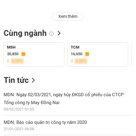
Trạng
Xem thêm
thái
NGÀNH
cổ
phiếu
Cùng ngành
Quy
DOANH
mô
MSH
TCM
NGHIỆP
thị
30,850
16,650
trường
0
0.00%
0
0.00%
Niêm
CỔ
yết
Tin tức
PHIẾU
Niêm
yết
MDN: Ngày 02/03/2021, ngày hủy ĐKGD cổ phiếu của CTCP
mới
Tổng công ty May Đồng Nai
PHÁI
Niêm
SINH
09/02/2021 01:55
yết
bổ
MDN: Báo cáo quản trị công ty năm 2020
sung
21/01/2021 06:58
TRÁI