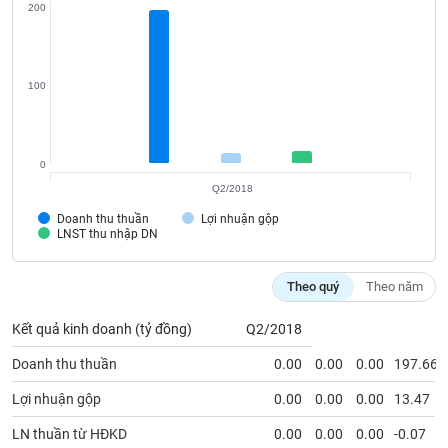
VỤ
200
TRUYỀN
THÔNG
100
TIỆN
0
ÍCH
Q2/2018
Doanh thu thuần
Lợi nhuận gộp
LNST thu nhập DN
BẤT
Theo quý
Theo năm
ĐỘNG
SẢN
Kết quả kinh doanh (tỷ đồng)
Q2/2018
Mã
Doanh thu thuần
0.00
0.00
0.00
197.66
chứng
khoán
Lợi nhuận gộp
0.00
0.00
0.00
13.47
(-)
LN thuần từ HĐKD
0.00
0.00
0.00
-0.07