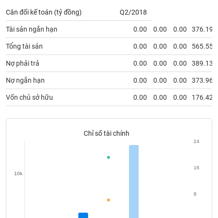
phân
Cân đối kế toán (tỷ đồng)
Q2/2018
tích
(-)
Tài sản ngắn hạn
0.00
0.00
0.00
376.19
Tổng tài sản
0.00
0.00
0.00
565.55
Thuật
ngữ
Nợ phải trả
0.00
0.00
0.00
389.13
(-)
Nợ ngắn hạn
0.00
0.00
0.00
373.96
Dịch
Vốn chủ sở hữu
0.00
0.00
0.00
176.42
vụ
(-)
Chỉ số tài chính
24
Đào
tạo
16
10k
8
Sách
tài