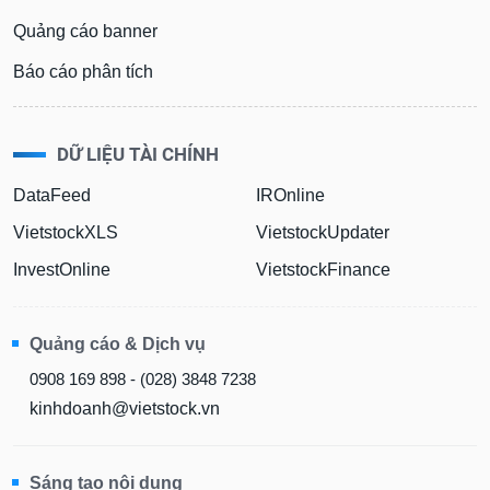
Quảng cáo banner
Báo cáo phân tích
DỮ LIỆU TÀI CHÍNH
DataFeed
IROnline
VietstockXLS
VietstockUpdater
InvestOnline
VietstockFinance
Quảng cáo & Dịch vụ
0908 169 898 - (028) 3848 7238
kinhdoanh@vietstock.vn
Sáng tạo nội dung