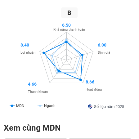
liệu
B
Tâm
lý
6.50
TIÊU
Khả năng thanh toán
thị
DÙNG
trường
KHÔNG
8.40
6.00
THIẾT
YẾU
Lợi nhuận
Định giá
8.66
TIÊU
4.66
DÙNG
Hoạt động
Thanh khoản
THIẾT
YẾU
MDN
Ngành
Số liệu năm 2025
Xem cùng MDN
CHĂM