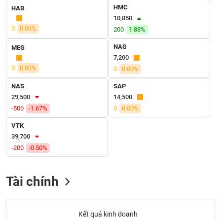
SÓC
HMC
HAB
SỨC
10,850
KHỎE
0
0.00%
200
1.88%
NAG
MEG
7,200
0
0.00%
0
0.00%
TÀI
CHÍNH
NAS
SAP
29,500
14,500
-500
-1.67%
0
0.00%
VTK
CÔNG
39,700
NGHỆ
-200
-0.50%
THÔNG
TIN
Tài chính
DỊCH
Kết quả kinh doanh