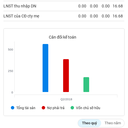
Tất cả
Cổ phiếu
Chỉ số
Chứng chỉ quỹ
Chứng q
LNST thu nhập DN
0.00
0.00
0.00
16.68
LNST của CĐ cty mẹ
0.00
0.00
0.00
16.68
Lãnh
đạo
(-)
Cân đối kế toán
Tất cả
Người nội bộ
Người liên quan
Cổ đông lớn
500
Tin
tức
(-)
250
Bài
viết
của
0
tác
giả
Q2/2018
(-)
Tổng tài sản
Nợ phải trả
Vốn chủ sỡ hữu
Báo
Theo quý
Theo năm
cáo