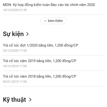
PHIẾU
Hủy
MDN: Ký hợp đồng kiểm toán Báo cáo tài chính năm 2020
niêm
18/12/2020 01:59
yết
Theo
Xem thêm
CÔNG
dõi
CỤ
đặc
ĐẦU
Sự kiện
biệt
TƯ
Không
Trả cổ tức đợt 1/2020 bằng tiền, 1,200 đồng/CP
được
23/12/2020 17:00
ký
XUẤT
quỹ
DỮ
Trả cổ tức năm 2019 bằng tiền, 1,200 đồng/CP
LIỆU
Danh
18/12/2019 17:00
mục
ETF
Trả cổ tức năm 2018 bằng tiền, 1,200 đồng/CP
TIN
03/01/2019 17:00
Cổ
MỚI
phiếu
chi
Ngành
Kỹ thuật
tiết
(-)