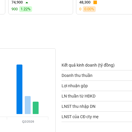
74,900
48,300
900
1.22%
0
0.00%
Kết quả kinh doanh (tỷ đồng)
Doanh thu thuần
Lợi nhuận gộp
LN thuần từ HĐKD
LNST thu nhập DN
LNST của CĐ cty mẹ
Q2/2026