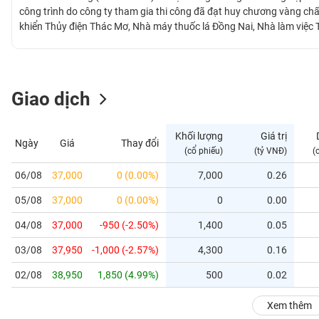
GIỚI
công trình do công ty tham gia thi công đã đạt huy chương vàng chấ
khiển Thủy điện Thác Mơ, Nhà máy thuốc lá Đồng Nai, Nhà làm việc 
ĐÔNG
DƯƠNG
Giao dịch
TÀI
CHÍNH
Khối lượng
Giá trị
Ngày
Giá
Thay đổi
CÁ
(cổ phiếu)
(tỷ VNĐ)
(
NHÂN
06/08
37,000
0 (0.00%)
7,000
0.26
05/08
37,000
0 (0.00%)
0
0.00
PHÂN
TÍCH
04/08
37,000
-950 (-2.50%)
1,400
0.05
VIETSTOCKFINANCE
03/08
37,950
-1,000 (-2.57%)
4,300
0.16
02/08
38,950
1,850 (4.99%)
500
0.02
VĨ
Xem thêm
MÔ