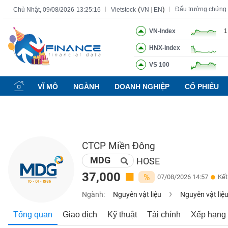
(
)
Đấu trường chứng
Chủ Nhật, 09/08/2026
13:25:17
Vietstock
VN
|
EN
VN-Index
1
HNX-Index
Tất cả
Tính năng
Ngành
Mã chứng khoán
Lãnh đạ
VS 100
Tính
năng
VĨ MÔ
NGÀNH
DOANH NGHIỆP
CỔ PHIẾU
(-)
VIETSTOCK
CTCP Miền Đông
MDG
CHỨNG
HOSE
KHOÁN
37,000
%
07/08/2026 14:57
Kết
Ngành:
Nguyên vật liệu
Nguyên vật liệ
DOANH
Tổng quan
Giao dịch
Kỹ thuật
Tài chính
Xếp hạng
NGHIỆP