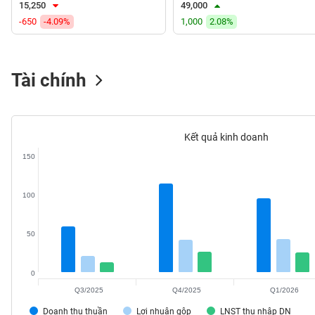
15,250
49,000
VS-
-650
-4.09%
1,000
2.08%
SECTOR
Tài chính
NĂNG
LƯỢNG
Kết quả kinh doanh
150
NGUYÊN
100
VẬT
LIỆU
50
0
Q3/2025
Q4/2025
Q1/2026
CÔNG
NGHIỆP
Doanh thu thuần
Lợi nhuận gộp
LNST thu nhập DN