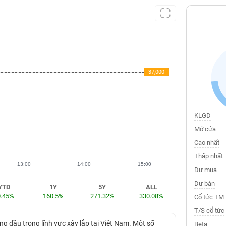
37,000
37,000
37,000
KLGD
Mở cửa
Cao nhất
Thấp nhất
13:00
14:00
15:00
Dư mua
Dư bán
YTD
1Y
5Y
ALL
0.45%
160.5%
271.32%
330.08%
Cổ tức TM
T/S cổ tức
đầu trong lĩnh vực xây lắp tại Việt Nam. Một số
Beta