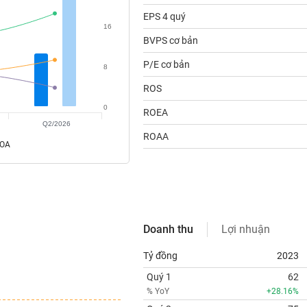
EPS 4 quý
16
BVPS cơ bản
P/E cơ bản
8
ROS
0
ROEA
Q2/2026
ROAA
ROA
Doanh thu
Lợi nhuận
Tỷ đồng
2023
Quý 1
62
% YoY
+28.16%