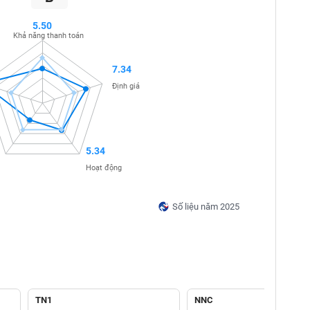
5.50
Khả năng thanh toán
7.34
Định giá
5.34
Hoạt động
Số liệu năm 2025
TN1
NNC