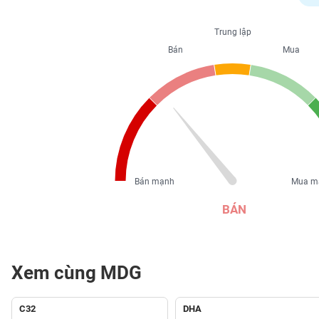
PHIẾU
Trung lập
Bán
Mua
CÔNG
CỤ
ĐẦU
TƯ
XUẤT
DỮ
Bán mạnh
Mua m
LIỆU
BÁN
TIN
MỚI
Xem cùng MDG
Ngành
(-)
C32
DHA