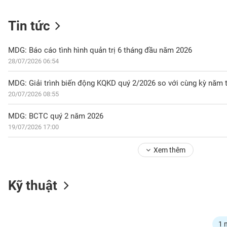
Tin tức
NGÀNH
MDG: Báo cáo tình hình quản trị 6 tháng đầu năm 2026
28/07/2026 06:54
DOANH
MDG: Giải trình biến động KQKD quý 2/2026 so với cùng kỳ năm 
NGHIỆP
20/07/2026 08:55
MDG: BCTC quý 2 năm 2026
19/07/2026 17:00
CỔ
PHIẾU
Xem thêm
PHÁI
Kỹ thuật
SINH
TRÁI
1 