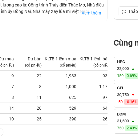
t lượng cao là: Công trình Thủy điện Thác Mơ, Nhà điều
Tỉnh ủy Đồng Nai, Nhà máy Xay lúa mì Việt Nam...
Thảo 
Xem thêm
Cùng 
Dư mua
Dư bán
KLTB 1 lệnh mua
KLTB 1 lệnh bán
NN mua
HPG
cổ phiếu)
(cổ phiếu)
(cổ phiếu)
(cổ phiếu)
(tỷ VNĐ)
22,000
9
22
1,933
932
150
0.69%
0.00
7
8
1,000
1,175
0.00
GEL
30,750
8
11
625
973
0.00
-50
-0.16%
14
28
529
646
0.00
DCM
10
25
390
269
0.00
31,600
750
2.43%