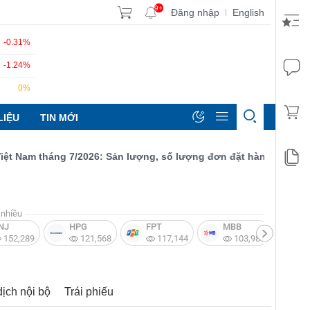
9+
Đăng nhập
English
|
-0.31%
-1.24%
0%
LIỆU
TIN MỚI
am tháng 7/2026: Sản lượng, số lượng đơn đặt hàng mới và xuất 
nhiều
NJ
HPG
FPT
MBB
V
152,289
121,568
117,144
103,987
dịch nội bộ
Trái phiếu