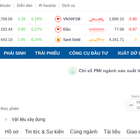
 khoán
Diễn đàn
IR Awards
Dịch vụ
,768.06
3.28
0.19%
VN30F1M
1,890.10
-5.90
293.44
0.80
0.27%
Dầu
77.08
-0.97
o
Tin tức
Báo cáo phân tích
Thuật ngữ
Dịch vụ
443.10
1.05
0.24%
Spot Gold
4,341.71
0
PHÁI SINH
TRÁI PHIẾU
CÔNG CỤ ĐẦU TƯ
XUẤT DỮ 
Chỉ số PMI ngành sản xuất Việt N
Xem 
P
 thúc phiên
u
Vật liệu xây dựng
Hồ sơ
Tin tức & Sự kiện
Cùng ngành
Tài liệu
Giao 