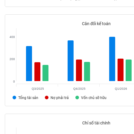
Cân đối kế toán
TIÊU
DÙNG
400
KHÔNG
THIẾT
YẾU
200
0
TIÊU
DÙNG
Q3/2025
Q4/2025
Q1/2026
THIẾT
Tổng tài sản
Nợ phải trả
Vốn chủ sỡ hữu
YẾU
Chỉ số tài chính
CHĂM