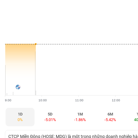
BẤT
ĐỘNG
SẢN
TÀI
CHÍNH
HÀNG
HÓA
9:00
10:00
11:00
12:00
KINH
TẾ
1D
5D
1M
6M
0%
-5.01%
-1.86%
-5.42%
4
THẾ
CTCP Miền Đông (HOSE: MDG) là một trong những doanh nghiệp hàng 