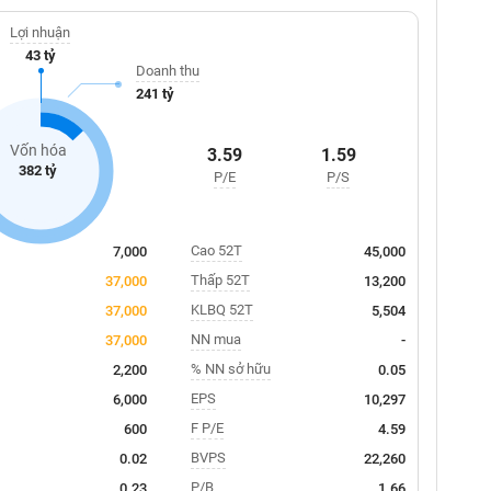
Lợi nhuận
43 tỷ
Doanh thu
241 tỷ
Vốn hóa
3.59
1.59
382 tỷ
P/E
P/S
Cao 52T
7,000
45,000
Thấp 52T
37,000
13,200
KLBQ 52T
37,000
5,504
NN mua
37,000
-
% NN sở hữu
2,200
0.05
EPS
6,000
10,297
F P/E
600
4.59
BVPS
0.02
22,260
P/B
0.23
1.66