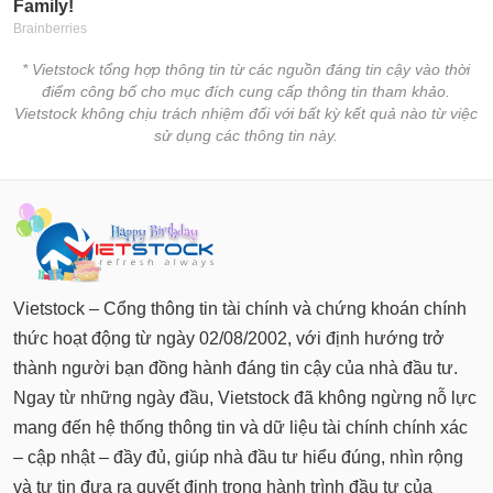
chính
* Vietstock tổng hợp thông tin từ các nguồn đáng tin cậy vào thời
điểm công bố cho mục đích cung cấp thông tin tham khảo.
Công
Vietstock không chịu trách nhiệm đối với bất kỳ kết quả nào từ việc
cụ
sử dụng các thông tin này.
đầu
tư
Truyền
thông
Vietstock – Cổng thông tin tài chính và chứng khoán chính
tài
thức hoạt động từ ngày 02/08/2002, với định hướng trở
chính
thành người bạn đồng hành đáng tin cậy của nhà đầu tư.
Ngay từ những ngày đầu, Vietstock đã không ngừng nỗ lực
mang đến hệ thống thông tin và dữ liệu tài chính chính xác
Dữ
– cập nhật – đầy đủ, giúp nhà đầu tư hiểu đúng, nhìn rộng
liệu
và tự tin đưa ra quyết định trong hành trình đầu tư của