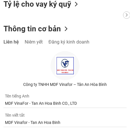
VỤ
Tỷ lệ cho vay ký quỹ
TRUYỀN
THÔNG
Thông tin cơ bản
Liên hệ
Niêm yết
Đăng ký kinh doanh
TIỆN
ÍCH
BẤT
Công ty TNHH MDF Vinafor – Tân An Hòa Bình
ĐỘNG
SẢN
Tên tiếng Anh
MDF VinaFor - Tan An Hoa Binh CO., LTD
Mã
chứng
khoán
Tên viết tắt
(-)
MDF Vinafor - Tan An Hoa Binh