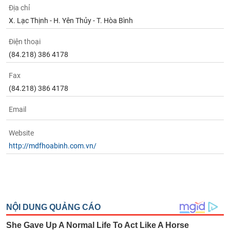
Tất cả
Cổ phiếu
Chỉ số
Chứng chỉ quỹ
Chứng q
Địa chỉ
X. Lạc Thịnh - H. Yên Thủy - T. Hòa Bình
Lãnh
đạo
Điện thoại
(-)
(84.218) 386 4178
Tất cả
Người nội bộ
Người liên quan
Cổ đông lớn
Fax
(84.218) 386 4178
Tin
tức
Email
(-)
Website
Bài
http://mdfhoabinh.com.vn/
viết
của
tác
giả
(-)
Báo
cáo