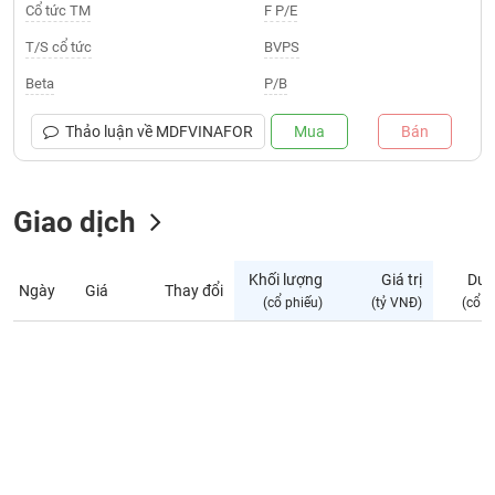
Giá
Cổ tức TM
F P/E
tích
Đặt
T/S cổ tức
BVPS
Biểu
lệnh
đồ
ĐÔNG
Beta
P/B
Nước
tài
DƯƠNG
ngoài
chính
Thảo luận về
MDFVINAFOR
Mua
Bán
Tự
TÀI
doanh
CHÍNH
Ảnh
Giao dịch
CÁ
hưởng
NHÂN
chỉ
Khối lượng
Giá trị
Dư 
số
Ngày
Giá
Thay đổi
(cổ phiếu)
(tỷ VNĐ)
(cổ p
Biến
PHÂN
động
TÍCH
cổ
VIETSTOCKFINANCE
phiếu
Giao
dịch
VĨ
nội
MÔ
bộ