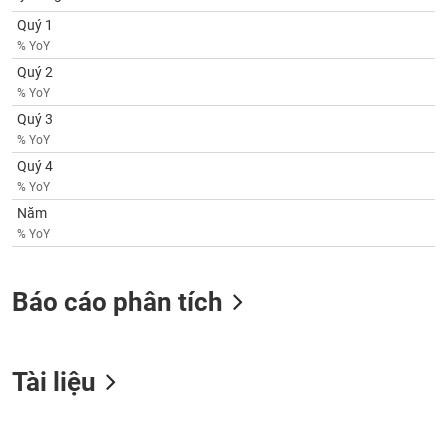
SÓC
Quý 1
SỨC
% YoY
KHỎE
Quý 2
% YoY
Quý 3
% YoY
TÀI
Quý 4
CHÍNH
% YoY
Năm
% YoY
CÔNG
NGHỆ
Báo cáo phân tích
THÔNG
TIN
Tài liệu
DỊCH