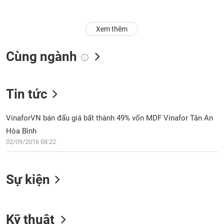
Trạng
thái
Xem thêm
NGÀNH
cổ
phiếu
Cùng ngành
Quy
DOANH
mô
NGHIỆP
thị
Tin tức
trường
Niêm
VinaforVN bán đấu giá bất thành 49% vốn MDF Vinafor Tân An
CỔ
yết
Hòa Bình
PHIẾU
Niêm
02/09/2016 08:22
yết
mới
PHÁI
Sự kiện
Niêm
SINH
yết
bổ
sung
TRÁI
Kỹ thuật