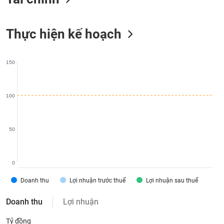
liệu
Tâm
Thực hiện kế hoạch
lý
TIÊU
thị
DÙNG
trường
KHÔNG
150
THIẾT
YẾU
100
50
TIÊU
DÙNG
THIẾT
0
YẾU
Doanh thu
Lợi nhuận trước thuế
Lợi nhuận sau thuế
Doanh thu
Lợi nhuận
CHĂM
Tỷ đồng