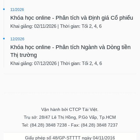
VỤ
TRUYỀN
11/2026
THÔNG
Khóa học online - Phân tích và Định giá Cổ phiếu
Khai giảng: 02/11/2026 | Thời gian: Tối 2, 4, 6
12/2026
Khóa học online - Phân tích Ngành và Dòng tiền
TIỆN
ÍCH
Thị trường
Khai giảng: 07/12/2026 | Thời gian: Tối 2, 4, 6
BẤT
ĐỘNG
SẢN
Vận hành bởi CTCP Tài Việt.
Mã
Trụ sở: 28/47 Lê Thị Hồng, P.Gò Vấp, Tp.HCM
chứng
khoán
Tel: (84.28) 3848 7238 - Fax: (84.28) 3848 7237
(-)
Giấy phép số 48/GP-STTTT ngày 04/11/2016