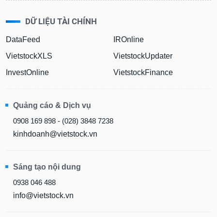
liệu
DỮ LIỆU TÀI CHÍNH
Tâm
lý
DataFeed
IROnline
TIÊU
thị
DÙNG
VietstockXLS
VietstockUpdater
trường
KHÔNG
THIẾT
InvestOnline
VietstockFinance
YẾU
Quảng cáo & Dịch vụ
0908 169 898 - (028) 3848 7238
TIÊU
kinhdoanh@vietstock.vn
DÙNG
THIẾT
YẾU
Sáng tạo nội dung
0938 046 488
info@vietstock.vn
CHĂM