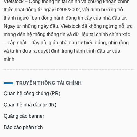
Tổng
Vietstock – Cổng thông tin tài chính và chứng khoán chính
VS-
quan
SECTOR
thức hoạt động từ ngày 02/08/2002, với định hướng trở
Giao
thành người bạn đồng hành đáng tin cậy của nhà đầu tư.
dịch
Ngay từ những ngày đầu, Vietstock đã không ngừng nỗ lực
Tài
mang đến hệ thống thông tin và dữ liệu tài chính chính xác
chính
– cập nhật – đầy đủ, giúp nhà đầu tư hiểu đúng, nhìn rộng
NĂNG
Phân
LƯỢNG
và tự tin đưa ra quyết định trong hành trình đầu tư của
tích
mình.
kỹ
thuật
Hồ
NGUYÊN
TRUYỀN THÔNG TÀI CHÍNH
sơ
VẬT
doanh
Quan hệ công chúng (PR)
LIỆU
nghiệp
Quan hệ nhà đầu tư (IR)
Tin
tức
Quảng cáo banner
sự
CÔNG
kiện
Báo cáo phân tích
NGHIỆP
Tài