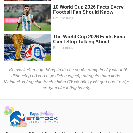
PHIẾU
Hủy
niêm
yết
Theo
CÔNG
dõi
CỤ
đặc
ĐẦU
biệt
TƯ
Không
được
ký
XUẤT
* Vietstock tổng hợp thông tin từ các nguồn đáng tin cậy vào thời
quỹ
DỮ
điểm công bố cho mục đích cung cấp thông tin tham khảo.
LIỆU
Danh
Vietstock không chịu trách nhiệm đối với bất kỳ kết quả nào từ việc
mục
sử dụng các thông tin này.
ETF
TIN
Cổ
MỚI
phiếu
chi
Ngành
tiết
(-)