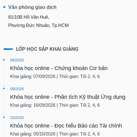
SÓC
Văn phòng giao dịch
SỨC
KHỎE
81/10B Hồ Văn Huê,
Phường Đức Nhuận, Tp.HCM
TÀI
LỚP HỌC SẮP KHAI GIẢNG
CHÍNH
09/2026
Khóa học online - Chứng khoán Cơ bản
Khai giảng: 07/09/2026 | Thời gian: Tối 2, 4, 6
CÔNG
NGHỆ
09/2026
THÔNG
Khóa học online - Phân tích Kỹ thuật Ứng dụng
TIN
Khai giảng: 16/09/2026 | Thời gian: Tối 2, 4, 6
10/2026
Khóa học online - Đọc hiểu Báo cáo Tài chính
DỊCH
Khai giảng: 05/10/2026 | Thời gian: Tối 2, 4, 6