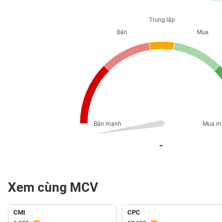
PHIẾU
Trung lập
Bán
Mua
CÔNG
CỤ
ĐẦU
TƯ
XUẤT
DỮ
Bán mạnh
Mua m
LIỆU
_
TIN
MỚI
Xem cùng MCV
Ngành
(-)
CMI
CPC