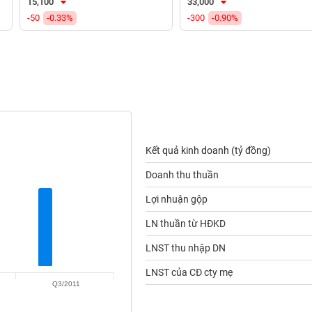
15,100
33,000
-50
-0.33%
-300
-0.90%
Kết quả kinh doanh (tỷ đồng)
Doanh thu thuần
Lợi nhuận gộp
LN thuần từ HĐKD
LNST thu nhập DN
LNST của CĐ cty mẹ
Q3/2011