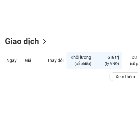
GIỚI
ĐÔNG
DƯƠNG
Giao dịch
TÀI
CHÍNH
Khối lượng
Giá trị
Dư
Ngày
Giá
Thay đổi
CÁ
(cổ phiếu)
(tỷ VNĐ)
(cổ 
NHÂN
Xem thêm
PHÂN
TÍCH
VIETSTOCKFINANCE
VĨ
MÔ