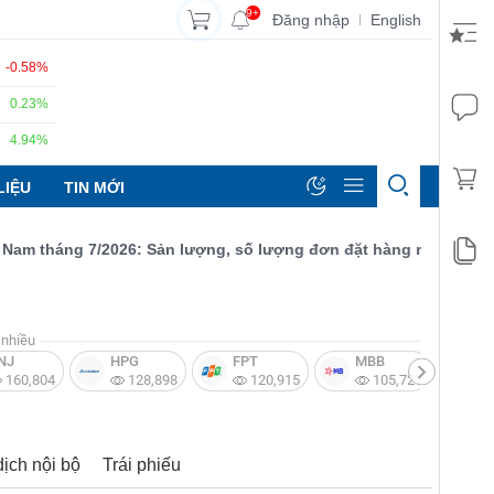
9+
Đăng nhập
English
|
-0.58%
0.23%
4.94%
LIỆU
TIN MỚI
 tháng 7/2026: Sản lượng, số lượng đơn đặt hàng mới và xuất khẩ
nhiều
NJ
HPG
FPT
MBB
V
160,804
128,898
120,915
105,721
dịch nội bộ
Trái phiếu