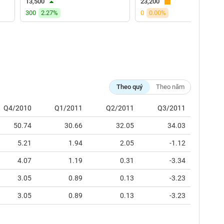
13,500
23,200
300
2.27%
0
0.00%
Theo quý
Theo năm
Q4/2010
Q1/2011
Q2/2011
Q3/2011
50.74
30.66
32.05
34.03
5.21
1.94
2.05
-1.12
4.07
1.19
0.31
-3.34
3.05
0.89
0.13
-3.23
3.05
0.89
0.13
-3.23