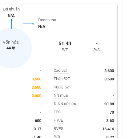
Lợi nhuận
N/A
Doanh thu
N/A
Vốn hóa
51.43
-
44 tỷ
P/E
P/S
Cao 52T
-
3,600
Thấp 52T
3,600
3,600
KLBQ 52T
3,600
NN mua
3,600
-
% NN sở hữu
-
20.88
EPS
-
70
F P/E
600
3.63
BVPS
0.17
16,416
P/B
1.40
0.22