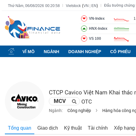
(
)
Đấu trường chứng
Thứ Năm, 06/08/2026
00:20:59
Vietstock
VN
|
EN
VN-Index
1
HNX-Index
Tất cả
Tính năng
Ngành
Mã chứng khoán
Lãnh đạ
VS 100
Tính
năng
VĨ MÔ
NGÀNH
DOANH NGHIỆP
CỔ PHIẾU
(-)
VIETSTOCK
CTCP Cavico Việt Nam Khai thác
CHỨNG
MCV
OTC
KHOÁN
Ngành:
Công nghiệp
Hàng hóa công n
DOANH
Tổng quan
Giao dịch
Kỹ thuật
Tài chính
Xếp hạng
NGHIỆP