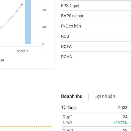
EPS 4 quý
80
BVPS cơ bản
P/E cơ bản
40
ROS
0
ROEA
Q3/2011
ROAA
ROA
Doanh thu
Lợi nhuận
Tỷ đồng
2008
Quý 1
24
% YoY
+19.73%
Quý 2
58