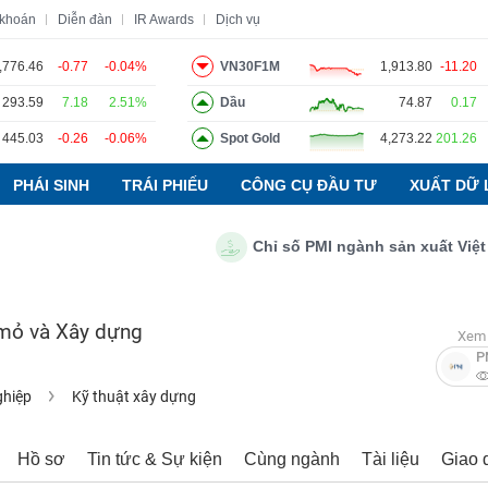
 khoán
Diễn đàn
IR Awards
Dịch vụ
,776.46
-0.77
-0.04%
VN30F1M
1,913.80
-11.20
293.59
7.18
2.51%
Dầu
74.87
0.17
o
Tin tức
Báo cáo phân tích
Thuật ngữ
Dịch vụ
445.03
-0.26
-0.06%
Spot Gold
4,273.22
201.26
PHÁI SINH
TRÁI PHIẾU
CÔNG CỤ ĐẦU TƯ
XUẤT DỮ 
Chỉ số PMI ngành sản xuất Việt Nam
 mỏ và Xây dựng
Xem 
P
ghiệp
Kỹ thuật xây dựng
Hồ sơ
Tin tức & Sự kiện
Cùng ngành
Tài liệu
Giao 