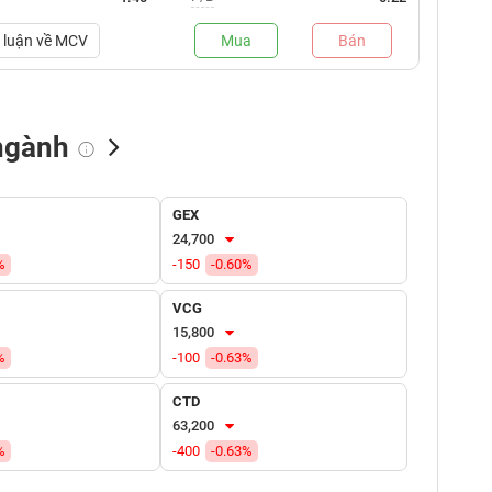
luận về
MCV
Mua
Bán
ngành
NN bán
Tự doanh mua
Tự doanh bán
GEX
(tỷ VNĐ)
(tỷ VNĐ)
(tỷ VNĐ)
24,700
%
-150
-0.60%
VCG
15,800
%
-100
-0.63%
CTD
63,200
%
-400
-0.63%