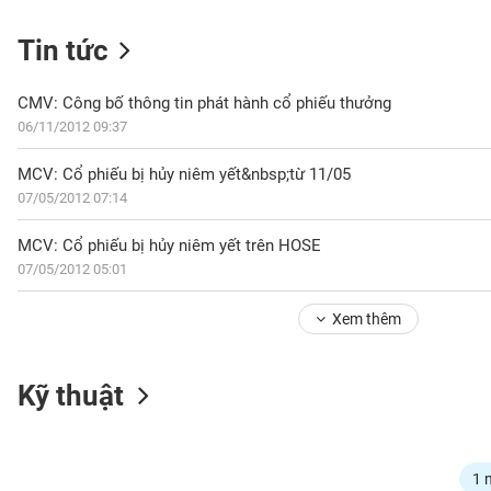
Tin tức
NGÀNH
CMV: Công bố thông tin phát hành cổ phiếu thưởng
06/11/2012 09:37
MCV: Cổ phiếu bị hủy niêm yết&nbsp;từ 11/05
DOANH
07/05/2012 07:14
NGHIỆP
MCV: Cổ phiếu bị hủy niêm yết trên HOSE
07/05/2012 05:01
CỔ
PHIẾU
Xem thêm
PHÁI
Kỹ thuật
SINH
TRÁI
1 