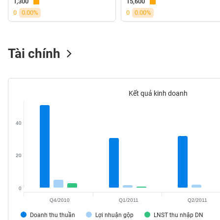
1,300
15,600
VS-
0
0.00%
0
0.00%
SECTOR
Tài chính
NĂNG
LƯỢNG
Kết quả kinh doanh
40
NGUYÊN
VẬT
LIỆU
20
0
Q4/2010
Q1/2011
Q2/2011
CÔNG
Doanh thu thuần
Lợi nhuận gộp
LNST thu nhập DN
NGHIỆP