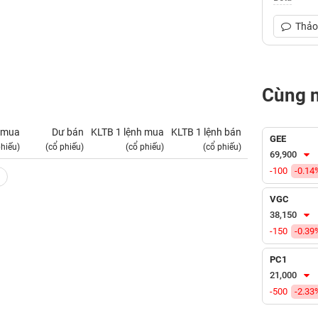
Thảo 
Cùng 
 mua
Dư bán
KLTB 1 lệnh mua
KLTB 1 lệnh bán
NN mua
GEE
phiếu)
(cổ phiếu)
(cổ phiếu)
(cổ phiếu)
(tỷ VNĐ)
69,900
-100
-0.14
VGC
38,150
-150
-0.39
PC1
21,000
-500
-2.33