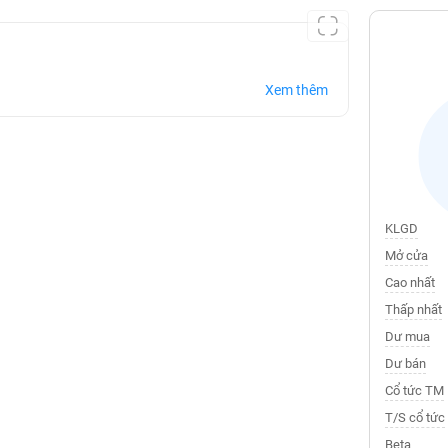
Xem thêm
KLGD
Mở cửa
Cao nhất
Thấp nhất
Dư mua
Dư bán
Cổ tức TM
T/S cổ tức
Beta