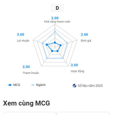
SÓC
SỨC
D
KHỎE
2.00
Khả năng thanh toán
3.60
2.66
TÀI
Lợi nhuận
Định giá
CHÍNH
2.00
2.00
CÔNG
Hoạt động
Thanh khoản
NGHỆ
THÔNG
MCG
Ngành
TIN
Số liệu năm 2025
Xem cùng MCG
DỊCH