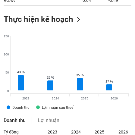
ROAA
0.04
-0.49
Thực hiện kế hoạch
150
100
43 %
43 %
50
35 %
35 %
28 %
28 %
17 %
17 %
0
2023
2024
2025
2026
Doanh thu
Lợi nhuận sau thuế
Doanh thu
Lợi nhuận
Tỷ đồng
2023
2024
2025
2026