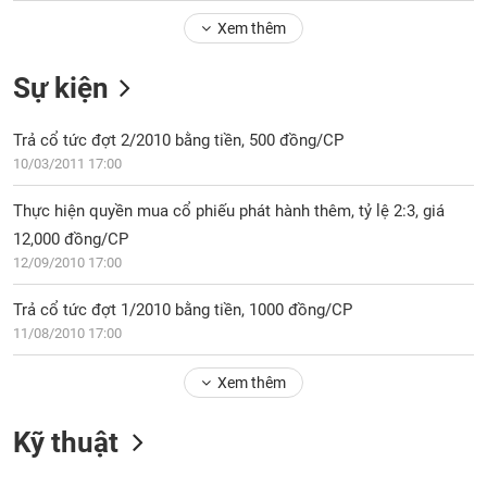
Tổng
VS-
quan
Xem thêm
SECTOR
Giao
Sự kiện
dịch
Tài
Trả cổ tức đợt 2/2010 bằng tiền, 500 đồng/CP
chính
NĂNG
10/03/2011 17:00
Phân
LƯỢNG
tích
Thực hiện quyền mua cổ phiếu phát hành thêm, tỷ lệ 2:3, giá
kỹ
12,000 đồng/CP
thuật
12/09/2010 17:00
Hồ
NGUYÊN
sơ
Trả cổ tức đợt 1/2010 bằng tiền, 1000 đồng/CP
VẬT
doanh
11/08/2010 17:00
LIỆU
nghiệp
Tin
Xem thêm
tức
sự
Kỹ thuật
CÔNG
kiện
NGHIỆP
Tài