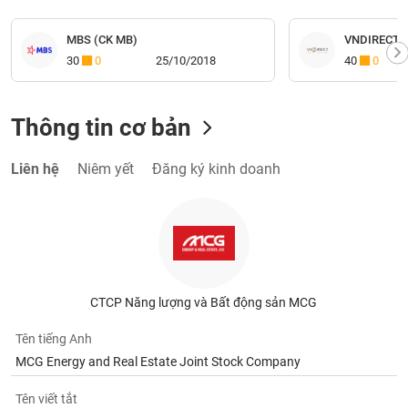
MBS (CK MB)
VNDIRECT (
30
0
25/10/2018
40
0
Thông tin cơ bản
Liên hệ
Niêm yết
Đăng ký kinh doanh
CTCP Năng lượng và Bất động sản MCG
Tên tiếng Anh
MCG Energy and Real Estate Joint Stock Company
Tên viết tắt