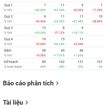
Quý 1
7
11
9
7
% YoY
+42.09%
+57.34%
-20.56%
-17.35%
Quý 2
9
11
17
10
% YoY
-45.44%
+23.30%
+47.44%
-38.89%
Quý 3
13
8
9
% YoY
+29.36%
-37.12%
+18.11%
Quý 4
10
15
11
% YoY
-33.00%
+52.24%
-25.44%
Năm
38
45
46
% YoY
-16.56%
+17.01%
+1.83%
Kế hoạch
89
162
131
101
% hoàn thành
43%
28%
35%
0%
Báo cáo phân tích
Tài liệu