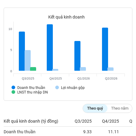
Tất cả
Cổ phiếu
Chỉ số
Chứng chỉ quỹ
Chứng q
Kết quả kinh doanh
Lãnh
đạo
(-)
10
Tất cả
Người nội bộ
Người liên quan
Cổ đông lớn
5
Tin
tức
(-)
0
Q3/2025
Q4/2025
Q1/2026
Q2/2026
Bài
Doanh thu thuần
Lợi nhuận gộp
viết
LNST thu nhập DN
của
tác
giả
Theo quý
Theo năm
(-)
Kết quả kinh doanh (tỷ đồng)
Q3/2025
Q4/2025
Q1
Báo
Doanh thu thuần
9.33
11.11
cáo