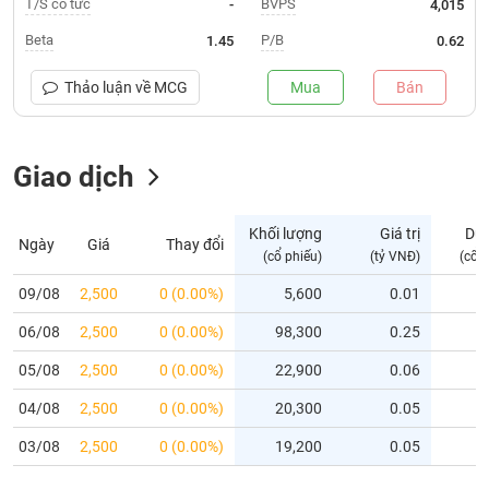
T/S cổ tức
BVPS
-
4,015
Trạng
Beta
P/B
1.45
0.62
thái
NGÀNH
cổ
Thảo luận về
MCG
Mua
Bán
phiếu
Quy
Giao dịch
DOANH
mô
NGHIỆP
thị
trường
Khối lượng
Giá trị
Dư
Ngày
Giá
Thay đổi
Niêm
(cổ phiếu)
(tỷ VNĐ)
(cổ 
CỔ
yết
PHIẾU
09/08
2,500
0 (0.00%)
5,600
0.01
Niêm
06/08
yết
2,500
0 (0.00%)
98,300
0.25
mới
PHÁI
05/08
2,500
0 (0.00%)
22,900
0.06
Niêm
SINH
04/08
2,500
0 (0.00%)
20,300
0.05
yết
bổ
03/08
2,500
0 (0.00%)
19,200
0.05
sung
TRÁI