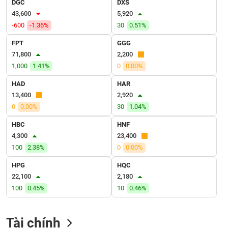
DGC
DXS
VỤ
43,600
5,920
TRUYỀN
THÔNG
-600
-1.36%
30
0.51%
FPT
GGG
71,800
2,200
1,000
1.41%
0
0.00%
TIỆN
HAD
HAR
ÍCH
13,400
2,920
0
0.00%
30
1.04%
HBC
HNF
4,300
23,400
BẤT
100
2.38%
0
0.00%
ĐỘNG
SẢN
HPG
HQC
22,100
2,180
Mã
100
0.45%
10
0.46%
chứng
khoán
(-)
Tài chính