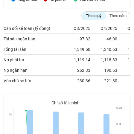
Nợ phải trả
Vốn chủ sỡ hữu
chính
Theo quý
Theo năm
Cân đối kế toán (tỷ đồng)
Q3/2025
Q4/2025
Q1
Công
cụ
Tài sản ngắn hạn
97.32
46.00
đầu
tư
Tổng tài sản
1,349.50
1,340.63
1,3
Nợ phải trả
1,119.14
1,118.83
1,1
Nợ ngắn hạn
262.33
190.63
1
Truyền
Vốn chủ sở hữu
230.36
221.80
2
thông
tài
chính
Chỉ số tài chính
0.45
4k
Dữ
0.3
liệu