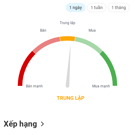
liệu
1 ngày
1 tuần
1 tháng
Tâm
lý
Trung lập
TIÊU
thị
Bán
Mua
DÙNG
trường
KHÔNG
THIẾT
YẾU
TIÊU
Bán mạnh
Mua mạnh
DÙNG
THIẾT
TRUNG LẬP
YẾU
Xếp hạng
CHĂM