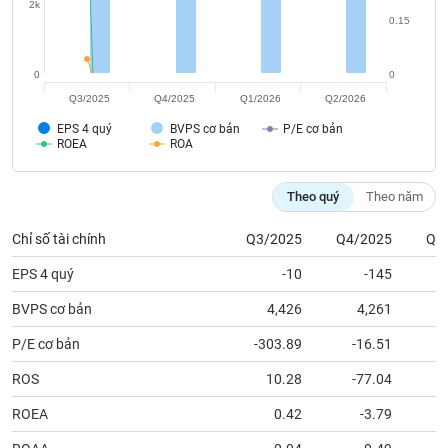
tài
2k
chính
0.15
0
0
Q3/2025
Q4/2025
Q1/2026
Q2/2026
EPS 4 quý
BVPS cơ bản
P/E cơ bản
ROEA
ROA
Theo quý
Theo năm
Chỉ số tài chính
Q3/2025
Q4/2025
Q1
EPS 4 quý
-10
-145
BVPS cơ bản
4,426
4,261
P/E cơ bản
-303.89
-16.51
ROS
10.28
-77.04
ROEA
0.42
-3.79