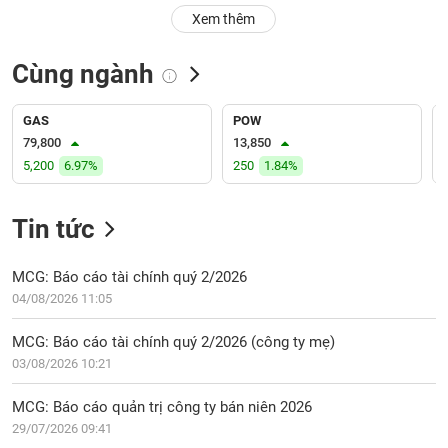
PHIẾU
Hủy
Xem thêm
niêm
yết
Cùng ngành
Theo
CÔNG
dõi
CỤ
đặc
GAS
POW
ĐẦU
biệt
79,800
13,850
TƯ
5,200
6.97%
250
1.84%
Không
được
ký
Tin tức
XUẤT
quỹ
DỮ
LIỆU
Danh
MCG: Báo cáo tài chính quý 2/2026
mục
04/08/2026 11:05
ETF
TIN
MCG: Báo cáo tài chính quý 2/2026 (công ty mẹ)
Cổ
MỚI
03/08/2026 10:21
phiếu
chi
Ngành
MCG: Báo cáo quản trị công ty bán niên 2026
tiết
(-)
29/07/2026 09:41