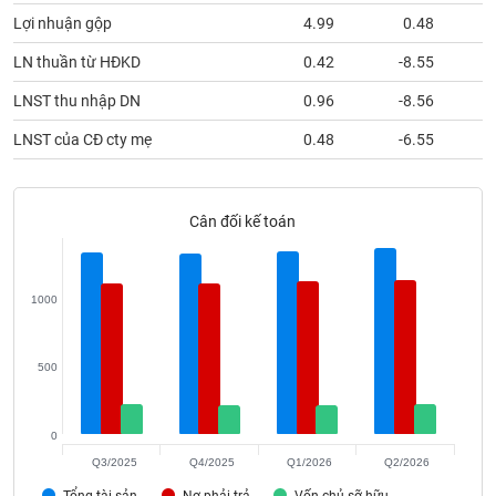
phân
Lợi nhuận gộp
4.99
0.48
tích
(-)
LN thuần từ HĐKD
0.42
-8.55
LNST thu nhập DN
0.96
-8.56
Thuật
ngữ
LNST của CĐ cty mẹ
0.48
-6.55
(-)
Dịch
Cân đối kế toán
vụ
(-)
1000
Đào
tạo
500
0
Sách
Q3/2025
Q4/2025
Q1/2026
Q2/2026
tài
Tổng tài sản