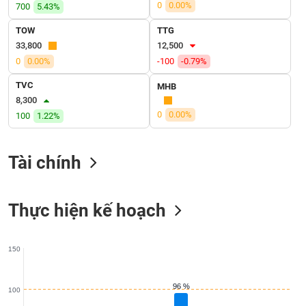
VỤ
0
0.00%
700
5.43%
TRUYỀN
TOW
TTG
THÔNG
33,800
12,500
0
0.00%
-100
-0.79%
TVC
MHB
8,300
TIỆN
0
0.00%
100
1.22%
ÍCH
Tài chính
BẤT
ĐỘNG
Thực hiện kế hoạch
SẢN
Mã
150
chứng
khoán
(-)
96 %
96 %
100