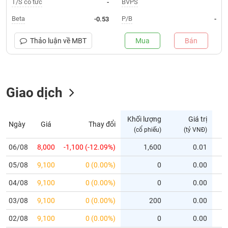
T/S cổ tức
BVPS
-
Trạng
Beta
P/B
-0.53
-
thái
NGÀNH
cổ
Thảo luận về
MBT
Mua
Bán
phiếu
Quy
DOANH
mô
Giao dịch
NGHIỆP
thị
trường
Niêm
Khối lượng
Giá trị
Ngày
Giá
Thay đổi
CỔ
yết
(cổ phiếu)
(tỷ VNĐ)
PHIẾU
Niêm
06/08
8,000
-1,100 (-12.09%)
1,600
0.01
yết
05/08
9,100
0 (0.00%)
0
0.00
mới
PHÁI
Niêm
SINH
04/08
9,100
0 (0.00%)
0
0.00
yết
03/08
9,100
0 (0.00%)
200
0.00
bổ
sung
TRÁI
02/08
9,100
0 (0.00%)
0
0.00