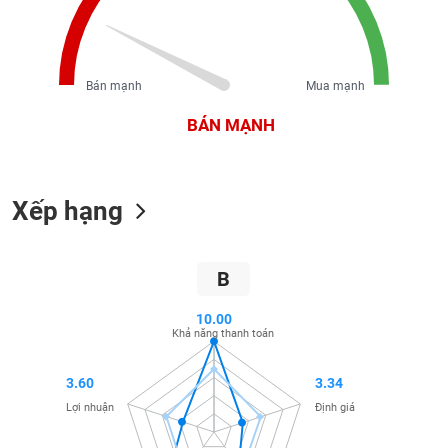
liệu
Tâm
lý
TIÊU
Bán mạnh
Mua mạnh
thị
DÙNG
trường
BÁN MẠNH
KHÔNG
THIẾT
YẾU
Xếp hạng
TIÊU
B
DÙNG
THIẾT
10.00
YẾU
Khả năng thanh toán
3.60
3.34
Lợi nhuận
Định giá
CHĂM