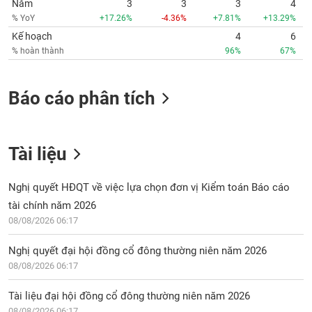
Năm
3
3
3
4
phân
tích
% YoY
+17.26%
-4.36%
+7.81%
+13.29%
(-)
Kế hoạch
4
6
% hoàn thành
96%
67%
Thuật
ngữ
Báo cáo phân tích
(-)
Dịch
vụ
Tài liệu
(-)
Nghị quyết HĐQT về việc lựa chọn đơn vị Kiểm toán Báo cáo
tài chính năm 2026
Đào
tạo
08/08/2026 06:17
Nghị quyết đại hội đồng cổ đông thường niên năm 2026
08/08/2026 06:17
Sách
Tài liệu đại hội đồng cổ đông thường niên năm 2026
tài
08/08/2026 06:17