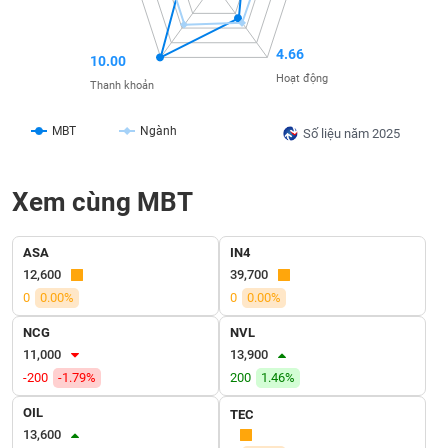
SÓC
SỨC
KHỎE
4.66
10.00
Hoạt động
Thanh khoản
MBT
Ngành
Số liệu năm 2025
TÀI
CHÍNH
Xem cùng MBT
ASA
IN4
CÔNG
12,600
39,700
NGHỆ
0
0.00%
0
0.00%
THÔNG
NCG
NVL
TIN
11,000
13,900
-200
-1.79%
200
1.46%
OIL
TEC
DỊCH
13,600