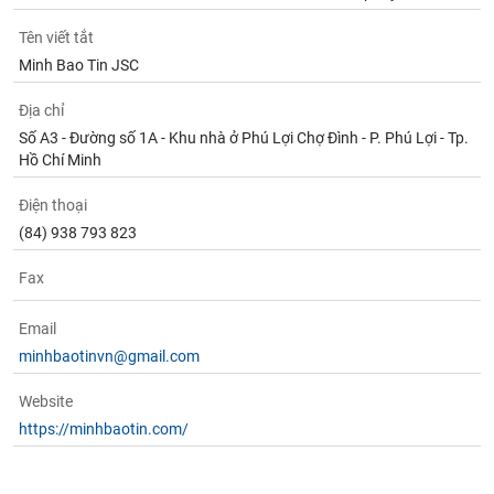
tài
chính
Tên viết tắt
Minh Bao Tin JSC
Địa chỉ
Số A3 - Đường số 1A - Khu nhà ở Phú Lợi Chợ Đình - P. Phú Lợi - Tp.
Hồ Chí Minh
Điện thoại
(84) 938 793 823
Fax
Email
minhbaotinvn@gmail.com
Website
https://minhbaotin.com/