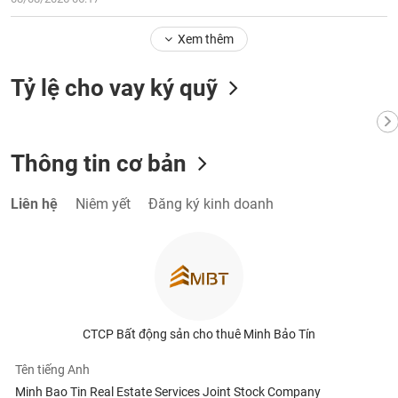
chính
Xem thêm
Tỷ lệ cho vay ký quỹ
Công
cụ
đầu
tư
Thông tin cơ bản
Liên hệ
Niêm yết
Đăng ký kinh doanh
Truyền
thông
tài
chính
CTCP Bất động sản cho thuê Minh Bảo Tín
Dữ
Tên tiếng Anh
liệu
Minh Bao Tin Real Estate Services Joint Stock Company