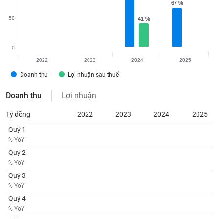
Tất cả
Cổ phiếu
Chỉ số
Chứng chỉ quỹ
Chứng q
67 %
67 %
50
41 %
41 %
Lãnh
đạo
(-)
0
2022
2023
2024
2025
Tất cả
Người nội bộ
Người liên quan
Cổ đông lớn
Doanh thu
Lợi nhuận sau thuế
Tin
Doanh thu
Lợi nhuận
tức
(-)
Tỷ đồng
2022
2023
2024
2025
Quý 1
Bài
% YoY
viết
của
Quý 2
tác
% YoY
giả
Quý 3
(-)
% YoY
Quý 4
Báo
% YoY
cáo