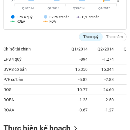
chính
0
0
Q1/2014
Q2/2014
Q3/2014
Q1/2015
EPS 4 quý
BVPS cơ bản
P/E cơ bản
ROEA
ROA
Công
cụ
Theo quý
Theo năm
đầu
tư
Chỉ số tài chính
Q1/2014
Q2/2014
Q3
EPS 4 quý
-894
-1,274
BVPS cơ bản
15,350
15,044
1
Truyền
P/E cơ bản
-5.82
-2.83
thông
tài
ROS
-10.77
-24.60
-1
chính
ROEA
-1.23
-2.50
ROAA
-0.67
-1.27
Dữ
liệu
Thực hiện kế hoạch