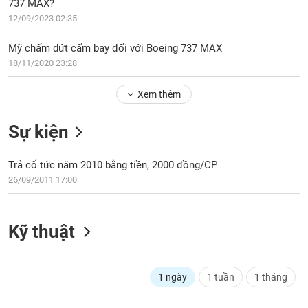
PHIẾU
737 MAX?
Hủy
niêm
12/09/2023 02:35
yết
Mỹ chấm dứt cấm bay đối với Boeing 737 MAX
Theo
CÔNG
18/11/2020 23:28
dõi
CỤ
đặc
ĐẦU
Xem thêm
biệt
TƯ
Không
Sự kiện
được
ký
XUẤT
quỹ
Trả cổ tức năm 2010 bằng tiền, 2000 đồng/CP
DỮ
26/09/2011 17:00
LIỆU
Danh
mục
ETF
Kỹ thuật
TIN
Cổ
MỚI
phiếu
chi
Ngành
1 ngày
1 tuần
1 tháng
tiết
(-)