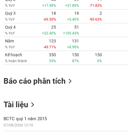
% YoY
+17.49%
+31.89%
-71.83%
Quý 3
18
19
2
% YoY
-69.30%
+5.40%
-90.63%
Quý 4
25
51
% YoY
+22.40%
+105.43%
Năm
123
131
% YoY
-49.71%
+6.90%
Kế hoạch
350
150
150
% hoàn thành
35%
87%
0%
Báo cáo phân tích
Tài liệu
BCTC quý 1 năm 2015
07/08/2026 12:10