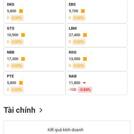
SÓC
DKG
EBS
SỨC
5,800
9,700
KHỎE
0
0.00%
0
0.00%
GTS
LBM
10,900
27,400
0
0.00%
0
0.00%
TÀI
CHÍNH
NBB
NSG
17,300
13,000
0
0.00%
0
0.00%
PTE
NAB
CÔNG
5,800
11,800
NGHỆ
0
0.00%
-100
-0.84%
THÔNG
TIN
Tài chính
DỊCH
Kết quả kinh doanh