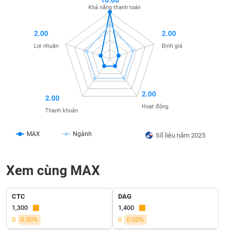
10.00
Khả năng thanh toán
liệu
Tâm
2.00
2.00
lý
TIÊU
Lợi nhuận
Định giá
thị
DÙNG
trường
KHÔNG
THIẾT
YẾU
2.00
2.00
Hoạt động
Thanh khoản
MAX
Ngành
Số liệu năm 2025
TIÊU
DÙNG
THIẾT
Xem cùng MAX
YẾU
CTC
DAG
1,300
1,400
0
0.00%
0
0.00%
CHĂM