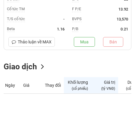
Giá
tích
Cổ tức TM
F P/E
13.92
Đặt
Biểu
lệnh
T/S cổ tức
BVPS
-
13,570
đồ
ĐÔNG
Nước
tài
DƯƠNG
Beta
P/B
1.16
0.21
ngoài
chính
Tự
Thảo luận về
MAX
Mua
Bán
TÀI
doanh
CHÍNH
Ảnh
CÁ
hưởng
Giao dịch
NHÂN
chỉ
số
Khối lượng
Giá trị
Dư 
Ngày
Giá
Thay đổi
Biến
PHÂN
(cổ phiếu)
(tỷ VNĐ)
(cổ p
động
TÍCH
cổ
VIETSTOCKFINANCE
phiếu
Giao
dịch
VĨ
nội
MÔ
bộ