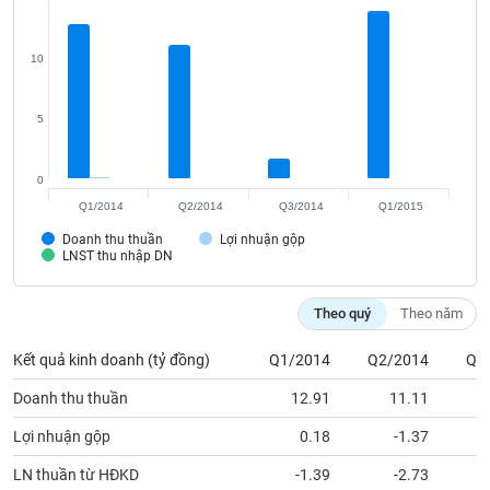
VỤ
TRUYỀN
THÔNG
10
5
TIỆN
0
ÍCH
Q1/2014
Q2/2014
Q3/2014
Q1/2015
Doanh thu thuần
Lợi nhuận gộp
LNST thu nhập DN
BẤT
Theo quý
Theo năm
ĐỘNG
SẢN
Kết quả kinh doanh (tỷ đồng)
Q1/2014
Q2/2014
Q3
Mã
Doanh thu thuần
12.91
11.11
chứng
khoán
Lợi nhuận gộp
0.18
-1.37
(-)
LN thuần từ HĐKD
-1.39
-2.73