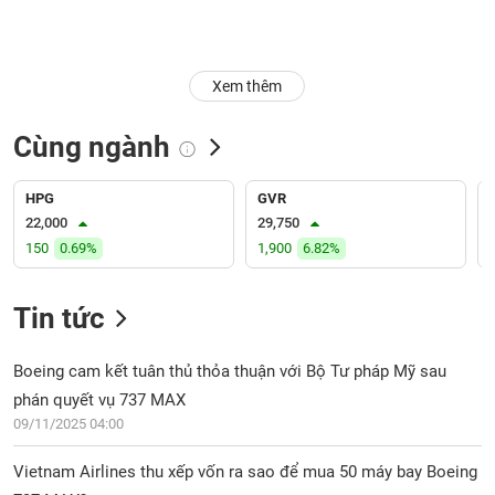
Trạng
thái
NGÀNH
cổ
Xem thêm
phiếu
Cùng ngành
Quy
DOANH
mô
NGHIỆP
thị
HPG
GVR
trường
22,000
29,750
150
0.69%
1,900
6.82%
Niêm
CỔ
yết
PHIẾU
Tin tức
Niêm
yết
mới
Boeing cam kết tuân thủ thỏa thuận với Bộ Tư pháp Mỹ sau
PHÁI
Niêm
SINH
phán quyết vụ 737 MAX
yết
09/11/2025 04:00
bổ
sung
Vietnam Airlines thu xếp vốn ra sao để mua 50 máy bay Boeing
TRÁI