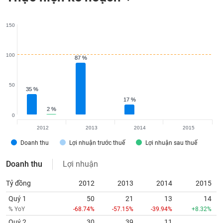
tài
chính
150
100
87 %
87 %
50
35 %
35 %
17 %
17 %
2 %
2 %
0
2012
2013
2014
2015
Doanh thu
Lợi nhuận trước thuế
Lợi nhuận sau thuế
Doanh thu
Lợi nhuận
Tỷ đồng
2012
2013
2014
2015
Quý 1
50
21
13
14
% YoY
-68.74%
-57.15%
-39.94%
+8.32%
Quý 2
30
39
11