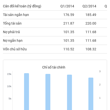
phân
Cân đối kế toán (tỷ đồng)
Q1/2014
Q2/2014
Q3
tích
(-)
Tài sản ngắn hạn
176.59
185.49
1
Tổng tài sản
211.87
220.00
2
Thuật
ngữ
Nợ phải trả
101.35
111.68
1
(-)
Nợ ngắn hạn
101.35
111.68
1
Dịch
Vốn chủ sở hữu
110.52
108.32
1
vụ
(-)
Chỉ số tài chính
3
Đào
15k
tạo
2
10k
1
5k
Sách
tài