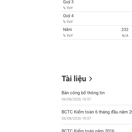
Quý 3
% YoY
Quý 4
% YoY
Năm
232
% YoY
N/A
Tài liệu
Bản công bố thông tin
06/08/2026 18:57
BCTC Kiểm toán 6 tháng đầu năm 2
06/08/2026 18:57
BCTC Kiểm toán năm 2016