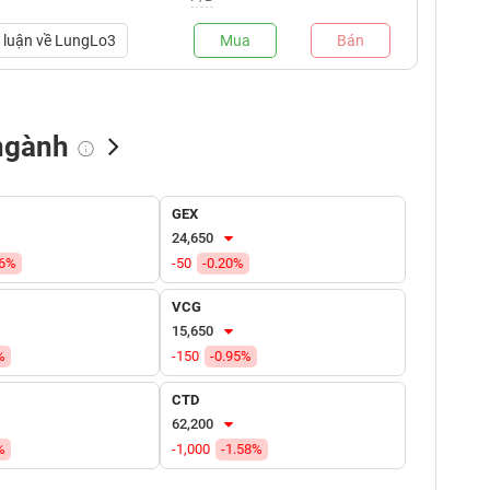
luận về
LungLo3
Mua
Bán
ngành
NN bán
Tự doanh mua
Tự doanh bán
GEX
(tỷ VNĐ)
(tỷ VNĐ)
(tỷ VNĐ)
24,650
86%
-50
-0.20%
VCG
15,650
%
-150
-0.95%
CTD
62,200
%
-1,000
-1.58%