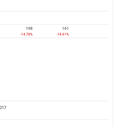
198
161
-14.78%
-18.61%
017