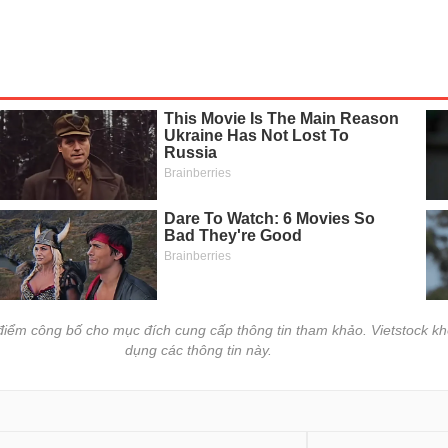
i điểm công bố cho mục đích cung cấp thông tin tham khảo. Vietstock kh
dụng các thông tin này.