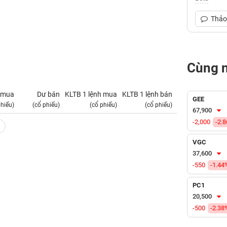
Thảo 
Cùng 
 mua
Dư bán
KLTB 1 lệnh mua
KLTB 1 lệnh bán
NN mua
GEE
phiếu)
(cổ phiếu)
(cổ phiếu)
(cổ phiếu)
(tỷ VNĐ)
67,900
-2,000
-2.
VGC
37,600
-550
-1.44
PC1
20,500
-500
-2.38