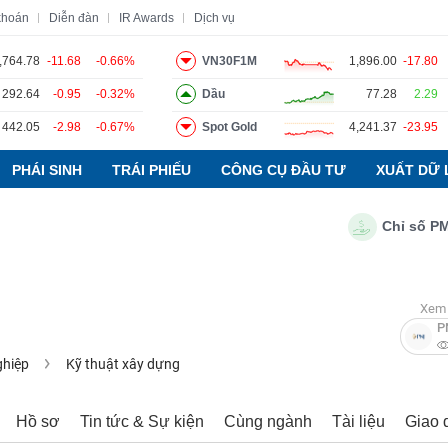
khoán
Diễn đàn
IR Awards
Dịch vụ
,764.78
-11.68
-0.66%
VN30F1M
1,896.00
-17.80
292.64
-0.95
-0.32%
Dầu
77.28
2.29
o
Tin tức
Báo cáo phân tích
Thuật ngữ
Dịch vụ
442.05
-2.98
-0.67%
Spot Gold
4,241.37
-23.95
PHÁI SINH
TRÁI PHIẾU
CÔNG CỤ ĐẦU TƯ
XUẤT DỮ 
Chỉ số PMI ng
Xem 
P
ghiệp
Kỹ thuật xây dựng
Hồ sơ
Tin tức & Sự kiện
Cùng ngành
Tài liệu
Giao 