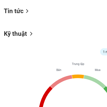
Tin tức
NGÀNH
Kỹ thuật
DOANH
NGHIỆP
1 
CỔ
Trung lập
PHIẾU
Bán
Mua
PHÁI
SINH
TRÁI