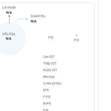
Lợi nhuận
N/A
Doanh thu
N/A
Vốn hóa
-
P/E
N/A
P/S
Cao 52T
Thấp 52T
KLBQ 52T
NN mua
% NN sở hữu
EPS
F P/E
BVPS
P/B