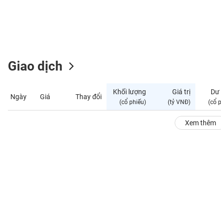
GIỚI
ĐÔNG
DƯƠNG
Giao dịch
TÀI
CHÍNH
Khối lượng
Giá trị
Dư
Ngày
Giá
Thay đổi
CÁ
(cổ phiếu)
(tỷ VNĐ)
(cổ 
NHÂN
Xem thêm
PHÂN
TÍCH
VIETSTOCKFINANCE
VĨ
MÔ