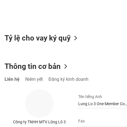
TIÊU
DÙNG
Tỷ lệ cho vay ký quỹ
KHÔNG
THIẾT
YẾU
Thông tin cơ bản
TIÊU
Liên hệ
Niêm yết
Đăng ký kinh doanh
DÙNG
THIẾT
Tên tiếng Anh
YẾU
Lung Lo 3 One Member Co.,
Fax
Công ty TNHH MTV Lũng Lô 3
CHĂM