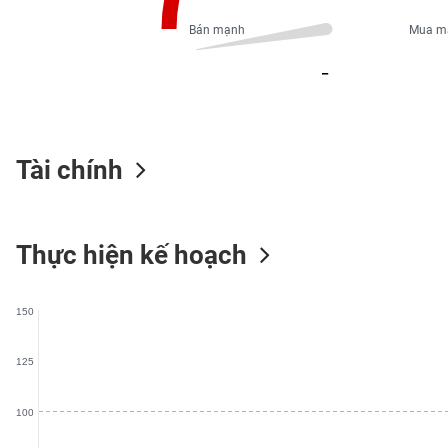
PHIẾU
Bán mạnh
Mua m
_
CÔNG
CỤ
ĐẦU
TƯ
Tài chính
XUẤT
Thực hiện kế hoạch
DỮ
LIỆU
150
TIN
MỚI
125
Ngành
100
(-)