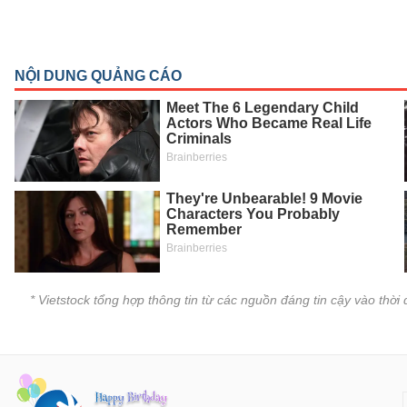
SÓC
SỨC
KHỎE
TÀI
CHÍNH
CÔNG
NGHỆ
THÔNG
* Vietstock tổng hợp thông tin từ các nguồn đáng tin cậy vào thờ
TIN
DỊCH