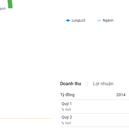
ạnh
LungLo3
Ngành
Doanh thu
Lợi nhuận
Tỷ đồng
2014
Quý 1
% YoY
Quý 2
% YoY