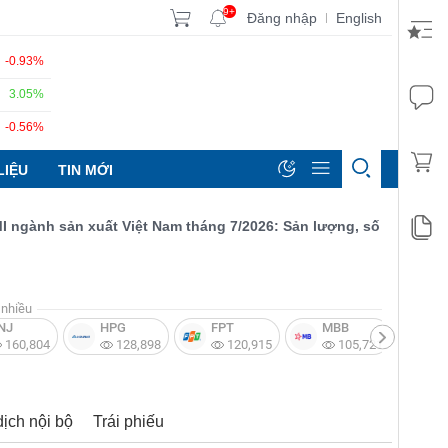
9+
Đăng nhập
English
|
-0.93%
3.05%
-0.56%
LIỆU
TIN MỚI
ành sản xuất Việt Nam tháng 7/2026: Sản lượng, số lượng đơn đặt
nhiều
NJ
HPG
FPT
MBB
V
160,804
128,898
120,915
105,721
dịch nội bộ
Trái phiếu