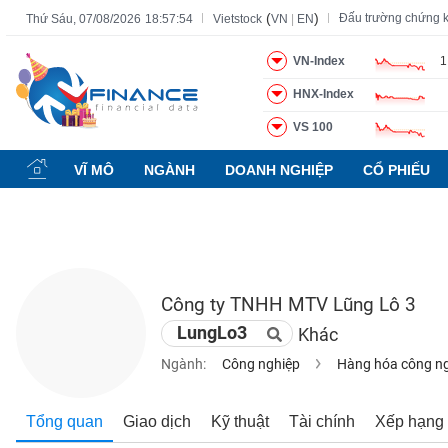
(
)
Đấu trường chứng 
Thứ Sáu, 07/08/2026
18:57:55
Vietstock
VN
|
EN
VN-Index
1
HNX-Index
Tất cả
Tính năng
Ngành
Mã chứng khoán
Lãnh đạ
VS 100
Tính
năng
VĨ MÔ
NGÀNH
DOANH NGHIỆP
CỔ PHIẾU
(-)
VIETSTOCK
Công ty TNHH MTV Lũng Lô 3
CHỨNG
LungLo3
Khác
KHOÁN
Ngành:
Công nghiệp
Hàng hóa công n
DOANH
Tổng quan
Giao dịch
Kỹ thuật
Tài chính
Xếp hạng
NGHIỆP