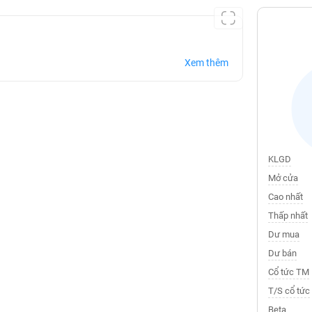
Xem thêm
KLGD
Mở cửa
Cao nhất
Thấp nhất
Dư mua
Dư bán
Cổ tức TM
T/S cổ tức
Beta