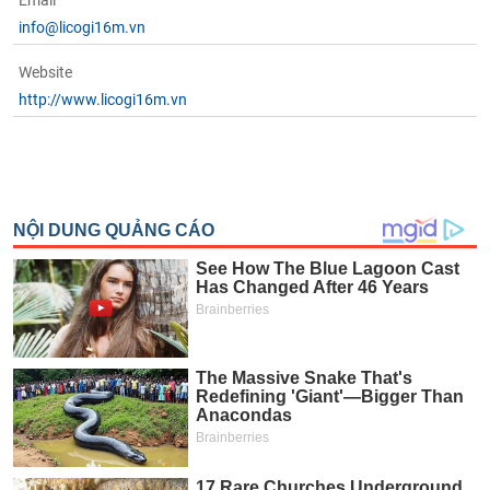
Email
chính
info@licogi16m.vn
Website
http://www.licogi16m.vn
Công
cụ
đầu
tư
Truyền
thông
tài
chính
Dữ
liệu