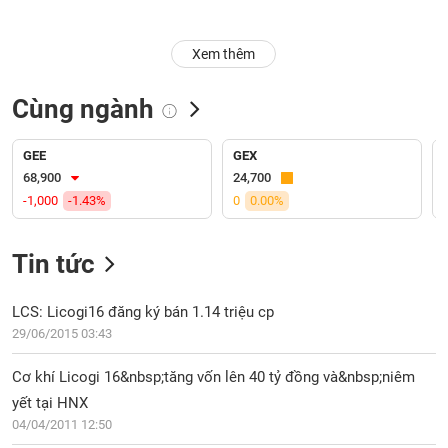
Trạng
Xem thêm
thái
NGÀNH
cổ
phiếu
Cùng ngành
Quy
DOANH
mô
GEE
GEX
NGHIỆP
thị
68,900
24,700
trường
-1,000
-1.43%
0
0.00%
Niêm
CỔ
yết
Tin tức
PHIẾU
Niêm
yết
LCS: Licogi16 đăng ký bán 1.14 triệu cp
mới
29/06/2015 03:43
PHÁI
Niêm
SINH
Cơ khí Licogi 16&nbsp;tăng vốn lên 40 tỷ đồng và&nbsp;niêm
yết
bổ
yết tại HNX
sung
04/04/2011 12:50
TRÁI