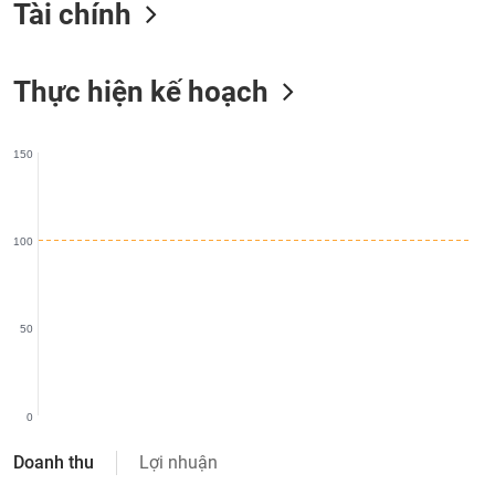
SÓC
Tài chính
SỨC
KHỎE
Thực hiện kế hoạch
150
TÀI
CHÍNH
100
CÔNG
NGHỆ
50
THÔNG
TIN
0
Doanh thu
Lợi nhuận
DỊCH