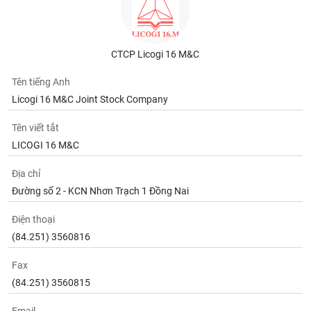
phân
tích
(-)
CTCP Licogi 16 M&C
Thuật
Tên tiếng Anh
ngữ
(-)
Licogi 16 M&C Joint Stock Company
Tên viết tắt
Dịch
LICOGI 16 M&C
vụ
(-)
Địa chỉ
Đường số 2 - KCN Nhơn Trạch 1 Đồng Nai
Đào
tạo
Điện thoại
(84.251) 3560816
Fax
(84.251) 3560815
Sách
tài