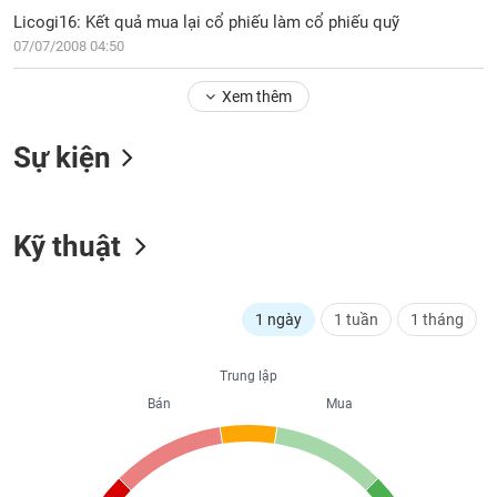
PHIẾU
Hủy
Licogi16: Kết quả mua lại cổ phiếu làm cổ phiếu quỹ
niêm
07/07/2008 04:50
yết
Theo
Xem thêm
CÔNG
dõi
CỤ
đặc
ĐẦU
Sự kiện
biệt
TƯ
Không
được
Kỹ thuật
ký
XUẤT
quỹ
DỮ
LIỆU
Danh
1 ngày
1 tuần
1 tháng
mục
ETF
TIN
Trung lập
Cổ
MỚI
Bán
Mua
phiếu
chi
Ngành
tiết
(-)