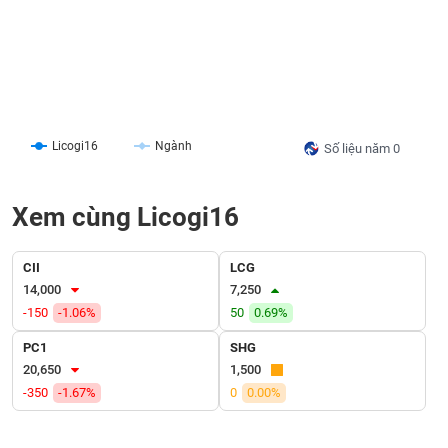
liệu
Tâm
lý
TIÊU
thị
DÙNG
trường
KHÔNG
THIẾT
Licogi16
Ngành
Số liệu năm 0
YẾU
Xem cùng Licogi16
TIÊU
CII
LCG
DÙNG
14,000
7,250
THIẾT
-150
-1.06%
50
0.69%
YẾU
PC1
SHG
20,650
1,500
-350
-1.67%
0
0.00%
CHĂM