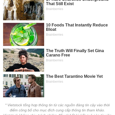
tài
chính
* Vietstock tổng hợp thông tin từ các nguồn đáng tin cậy vào thời
điểm công bố cho mục đích cung cấp thông tin tham khảo.