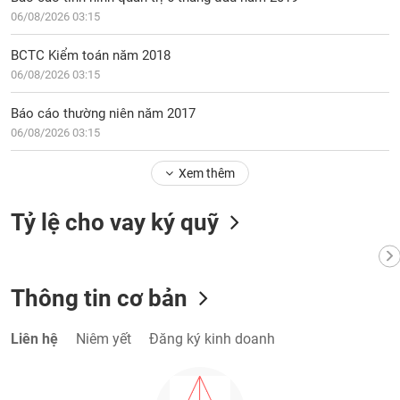
Tất cả
Cổ phiếu
Chỉ số
Chứng chỉ quỹ
Chứng q
06/08/2026 03:15
Lãnh
BCTC Kiểm toán năm 2018
đạo
06/08/2026 03:15
(-)
Báo cáo thường niên năm 2017
Tất cả
Người nội bộ
Người liên quan
Cổ đông lớn
06/08/2026 03:15
Tin
Xem thêm
tức
(-)
Tỷ lệ cho vay ký quỹ
Bài
viết
của
Thông tin cơ bản
tác
giả
(-)
Liên hệ
Niêm yết
Đăng ký kinh doanh
Báo
cáo