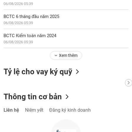
VỤ
06/08/2026 05:39
TRUYỀN
THÔNG
BCTC 6 tháng đầu năm 2025
06/08/2026 05:39
BCTC Kiểm toán năm 2024
06/08/2026 05:39
TIỆN
ÍCH
Xem thêm
Tỷ lệ cho vay ký quỹ
BẤT
ĐỘNG
SẢN
Thông tin cơ bản
Mã
Liên hệ
Niêm yết
Đăng ký kinh doanh
chứng
khoán
(-)