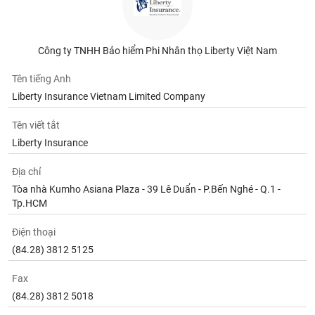
Tất cả
Cổ phiếu
Chỉ số
Chứng chỉ quỹ
Chứng q
Lãnh
Công ty TNHH Bảo hiểm Phi Nhân thọ Liberty Việt Nam
đạo
(-)
Tên tiếng Anh
Tất cả
Người nội bộ
Người liên quan
Cổ đông lớn
Liberty Insurance Vietnam Limited Company
Tên viết tắt
Tin
tức
Liberty Insurance
(-)
Địa chỉ
Tòa nhà Kumho Asiana Plaza - 39 Lê Duẩn - P.Bến Nghé - Q.1 -
Bài
Tp.HCM
viết
của
tác
Điện thoại
giả
(84.28) 3812 5125
(-)
Fax
(84.28) 3812 5018
Báo
cáo