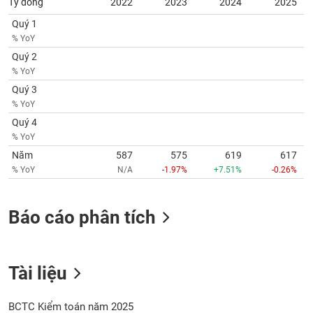
Tỷ đồng
2022
2023
2024
2025
SÓC
SỨC
Quý 1
KHỎE
% YoY
Quý 2
% YoY
Quý 3
TÀI
% YoY
CHÍNH
Quý 4
% YoY
Năm
587
575
619
617
% YoY
N/A
-1.97%
+7.51%
-0.26%
CÔNG
NGHỆ
Báo cáo phân tích
THÔNG
TIN
Tài liệu
DỊCH
BCTC Kiểm toán năm 2025