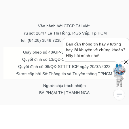
Vận hành bởi CTCP Tài Việt.
Trụ sở: 28/47 Lê Thị Hồng, P.Gò Vấp, Tp.HCM
Tel: (84.28) 3848 7238 - Fax: (84.28) 3848 7237
Bạn cần thông tin hay ý tưởng
hay lời khuyên về chứng khoán?
Giấy phép số 48/GP-STTTT ngày 04/11/2016
Hãy hỏi mình nhé!
Quyết định số 13/QĐ-STTTT ngày 02/11/2017
Quyết định số 06/QĐ-STTTT-ICP ngày 20/07/2023
Được cấp bởi Sở Thông tin và Truyền thông TPHCM
Người chịu trách nhiệm
BÀ PHẠM THỊ THANH NGA
Về chúng tôi
Quảng cáo & Dịch vụ
© Bản quyền thuộc về Vietstock