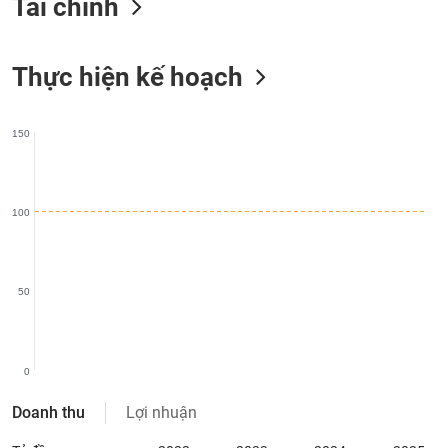
Tài chính
liệu
Tâm
Thực hiện kế hoạch
lý
TIÊU
thị
DÙNG
trường
KHÔNG
150
THIẾT
YẾU
100
TIÊU
DÙNG
50
THIẾT
YẾU
0
Doanh thu
Lợi nhuận
CHĂM