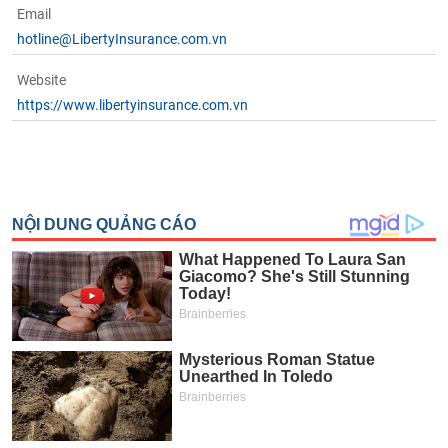
phân
Email
tích
hotline@LibertyInsurance.com.vn
(-)
Website
Thuật
https://www.libertyinsurance.com.vn
ngữ
(-)
Dịch
vụ
(-)
Đào
tạo
Sách
tài