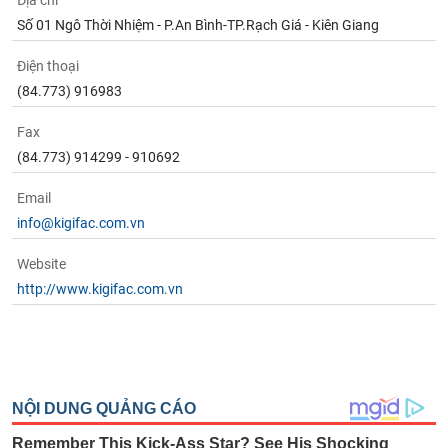
Địa chỉ
Tất cả
Cổ phiếu
Chỉ số
Chứng chỉ quỹ
Chứng q
Số 01 Ngô Thời Nhiệm - P.An Bình-TP.Rạch Giá - Kiên Giang
Lãnh
Điện thoại
đạo
(-)
(84.773) 916983
Tất cả
Người nội bộ
Người liên quan
Cổ đông lớn
Fax
(84.773) 914299 - 910692
Tin
Email
tức
(-)
info@kigifac.com.vn
Website
Bài
http://www.kigifac.com.vn
viết
của
tác
giả
(-)
Báo
cáo