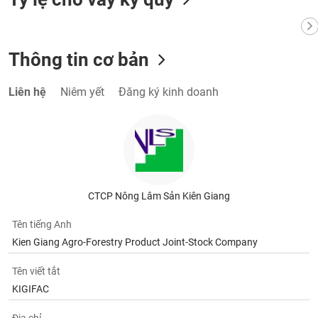
VỤ
TRUYỀN
THÔNG
Thông tin cơ bản
Liên hệ
Niêm yết
Đăng ký kinh doanh
TIỆN
ÍCH
BẤT
CTCP Nông Lâm Sản Kiên Giang
ĐỘNG
SẢN
Tên tiếng Anh
Kien Giang Agro-Forestry Product Joint-Stock Company
Mã
chứng
Tên viết tắt
khoán
KIGIFAC
(-)