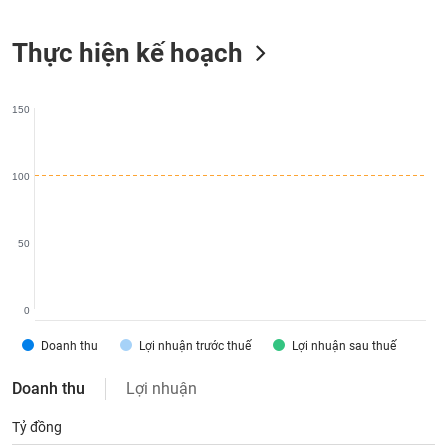
liệu
Thực hiện kế hoạch
Tâm
lý
TIÊU
thị
DÙNG
150
trường
KHÔNG
THIẾT
YẾU
100
50
TIÊU
DÙNG
THIẾT
0
YẾU
Doanh thu
Lợi nhuận trước thuế
Lợi nhuận sau thuế
Doanh thu
Lợi nhuận
Tỷ đồng
CHĂM