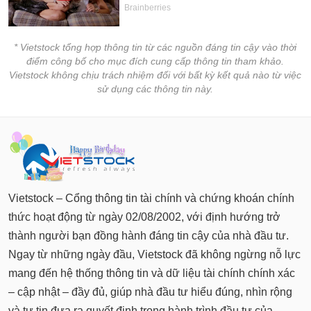
chính
* Vietstock tổng hợp thông tin từ các nguồn đáng tin cậy vào thời
điểm công bố cho mục đích cung cấp thông tin tham khảo.
Công
Vietstock không chịu trách nhiệm đối với bất kỳ kết quả nào từ việc
cụ
sử dụng các thông tin này.
đầu
tư
Truyền
thông
Vietstock – Cổng thông tin tài chính và chứng khoán chính
tài
thức hoạt động từ ngày 02/08/2002, với định hướng trở
chính
thành người bạn đồng hành đáng tin cậy của nhà đầu tư.
Ngay từ những ngày đầu, Vietstock đã không ngừng nỗ lực
mang đến hệ thống thông tin và dữ liệu tài chính chính xác
Dữ
– cập nhật – đầy đủ, giúp nhà đầu tư hiểu đúng, nhìn rộng
liệu
và tự tin đưa ra quyết định trong hành trình đầu tư của