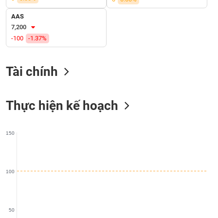
SÓC
SỨC
AAS
KHỎE
7,200
-100
-1.37%
Tài chính
TÀI
CHÍNH
Thực hiện kế hoạch
CÔNG
150
NGHỆ
THÔNG
TIN
100
DỊCH
50