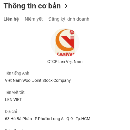
phân
Thông tin cơ bản
tích
(-)
Liên hệ
Niêm yết
Đăng ký kinh doanh
Thuật
ngữ
(-)
Dịch
CTCP Len Việt Nam
vụ
(-)
Tên tiếng Anh
Viet Nam Wool Joint Stock Company
Đào
tạo
Tên viết tắt
LEN VIET
Địa chỉ
63 Hồ Bá Phấn - P.Phước Long A - Q.9 - Tp.HCM
Sách
tài