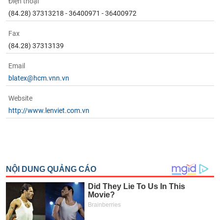
Điện thoại
chính
(84.28) 37313218 - 36400971 - 36400972
Fax
(84.28) 37313139
Công
cụ
Email
đầu
tư
blatex@hcm.vnn.vn
Website
http://www.lenviet.com.vn
Truyền
thông
tài
chính
Dữ
liệu