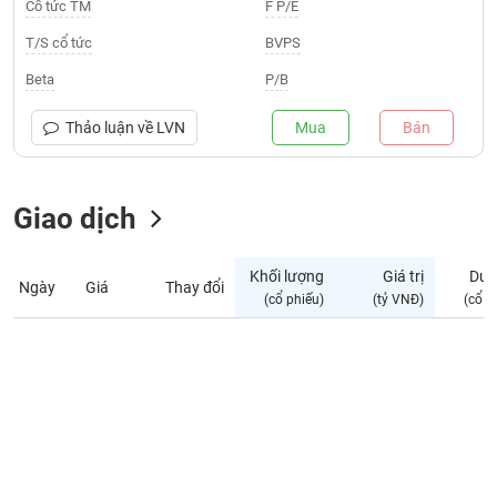
Giá
Cổ tức TM
F P/E
tích
Đặt
T/S cổ tức
BVPS
Biểu
lệnh
đồ
ĐÔNG
Beta
P/B
Nước
tài
DƯƠNG
ngoài
chính
Thảo luận về
LVN
Mua
Bán
Tự
TÀI
doanh
CHÍNH
Giao dịch
Ảnh
CÁ
hưởng
NHÂN
chỉ
Khối lượng
Giá trị
Dư 
số
Ngày
Giá
Thay đổi
(cổ phiếu)
(tỷ VNĐ)
(cổ p
Biến
PHÂN
động
TÍCH
cổ
VIETSTOCKFINANCE
phiếu
Giao
dịch
VĨ
nội
MÔ
bộ