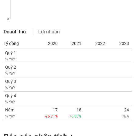
VỤ
TRUYỀN
THÔNG
0
Doanh thu
Lợi nhuận
Tỷ đồng
2020
2021
2022
2023
TIỆN
ÍCH
Quý 1
% YoY
Quý 2
% YoY
Quý 3
BẤT
% YoY
ĐỘNG
SẢN
Quý 4
% YoY
Năm
17
18
24
Mã
chứng
% YoY
-26.71%
+6.80%
N/A
khoán
(-)