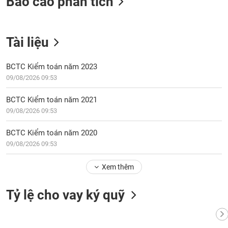
Báo cáo phân tích
Tất cả
Cổ phiếu
Chỉ số
Chứng chỉ quỹ
Chứng q
Lãnh
đạo
Tài liệu
(-)
BCTC Kiểm toán năm 2023
Tất cả
Người nội bộ
Người liên quan
Cổ đông lớn
09/08/2026 09:53
Tin
BCTC Kiểm toán năm 2021
tức
(-)
09/08/2026 09:53
BCTC Kiểm toán năm 2020
Bài
09/08/2026 09:53
viết
của
Xem thêm
tác
giả
(-)
Tỷ lệ cho vay ký quỹ
Báo
cáo