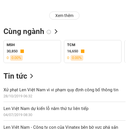
Trạng
Xem thêm
thái
NGÀNH
cổ
phiếu
Cùng ngành
Quy
DOANH
mô
MSH
TCM
NGHIỆP
thị
30,850
16,650
trường
0
0.00%
0
0.00%
Niêm
CỔ
yết
Tin tức
PHIẾU
Niêm
yết
Xử phạt Len Việt Nam vì vi phạm quy định công bố thông tin
mới
28/10/2019 06:32
PHÁI
Niêm
SINH
Len Việt Nam dự kiến lỗ năm thứ tư liên tiếp
yết
04/07/2019 08:30
bổ
sung
TRÁI
Len Việt Nam - Công ty con của Vinatex bên bờ vực phá sản