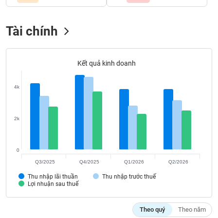
Tất cả
Cổ phiếu
Chỉ số
Chứng chỉ quỹ
Chứng q
Tài chính
Lãnh
đạo
(-)
Kết quả kinh doanh
Tất cả
Người nội bộ
Người liên quan
Cổ đông lớn
4k
Tin
tức
(-)
2k
Bài
viết
0
của
tác
Q3/2025
Q4/2025
Q1/2026
Q2/2026
giả
(-)
Thu nhập lãi thuần
Thu nhập trước thuế
Lợi nhuận sau thuế
Báo
Theo quý
Theo năm
cáo