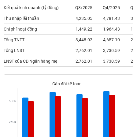
phân
Kết quả kinh doanh (tỷ đồng)
Q3/2025
Q4/2025
Q1
tích
(-)
Thu nhập lãi thuần
4,235.05
4,781.43
3,8
Chi phí hoạt động
1,449.22
1,964.43
1,5
Thuật
ngữ
Tổng TNTT
3,448.02
4,657.10
2,8
(-)
Tổng LNST
2,762.01
3,730.59
2,2
Dịch
LNST của CĐ Ngân hàng mẹ
2,762.01
3,730.59
2,2
vụ
(-)
Cân đối kế toán
Đào
tạo
500k
250k
Sách
tài