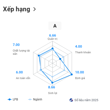
SÓC
SỨC
Xếp hạng
KHỎE
A
6.66
TÀI
Quản trị
CHÍNH
7.00
4.00
Chất lượng tài
Thanh khoản
sản
CÔNG
NGHỆ
6.00
10.00
THÔNG
An toàn vốn
Định giá
TIN
8.66
Sinh lợi
LPB
Ngành
Số liệu năm 2025
DỊCH