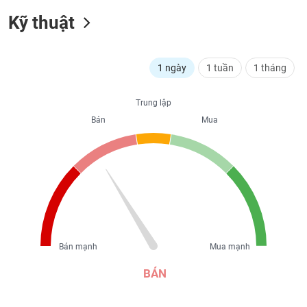
liệu
Kỹ thuật
Tâm
lý
TIÊU
thị
1 ngày
1 tuần
1 tháng
DÙNG
trường
KHÔNG
THIẾT
Trung lập
YẾU
Bán
Mua
TIÊU
DÙNG
THIẾT
YẾU
Bán mạnh
Mua mạnh
BÁN
CHĂM