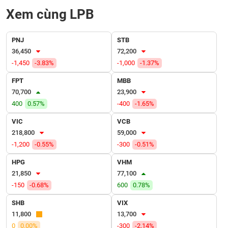
VỤ
Xem cùng LPB
TRUYỀN
THÔNG
PNJ
STB
36,450
72,200
-1,450
-3.83%
-1,000
-1.37%
TIỆN
FPT
MBB
ÍCH
70,700
23,900
400
0.57%
-400
-1.65%
VIC
VCB
218,800
59,000
BẤT
-1,200
-0.55%
-300
-0.51%
ĐỘNG
SẢN
HPG
VHM
21,850
77,100
Mã
-150
-0.68%
600
0.78%
chứng
khoán
SHB
VIX
(-)
11,800
13,700
0
0.00%
-300
-2.14%