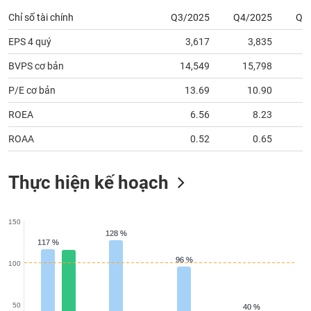
Chỉ số tài chính
Q3/2025
Q4/2025
Q1
EPS 4 quý
3,617
3,835
BVPS cơ bản
14,549
15,798
1
P/E cơ bản
13.69
10.90
ROEA
6.56
8.23
ROAA
0.52
0.65
Thực hiện kế hoạch
150
128 %
128 %
117 %
117 %
96 %
96 %
100
50
40 %
40 %