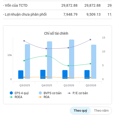
tài
- Vốn của TCTD
29,872.88
29,872.88
29,8
chính
- Lợi nhuận chưa phân phối
7,948.79
9,509.13
11,7
Chỉ số tài chính
15
10
10k
5
0
0
Q3/2025
Q4/2025
Q1/2026
Q2/2026
EPS 4 quý
BVPS cơ bản
P/E cơ bản
ROEA
ROA
Theo quý
Theo năm