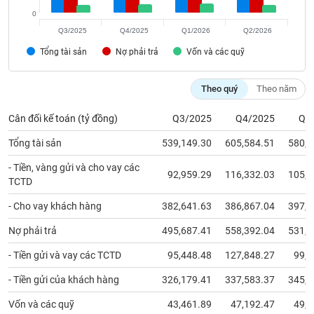
chính
0
Q3/2025
Q4/2025
Q1/2026
Q2/2026
Tổng tài sản
Nợ phải trả
Vốn và các quỹ
Công
cụ
Theo quý
Theo năm
đầu
tư
Cân đối kế toán (tỷ đồng)
Q3/2025
Q4/2025
Q1
Tổng tài sản
539,149.30
605,584.51
580,8
- Tiền, vàng gửi và cho vay các
92,959.29
116,332.03
105,3
Truyền
TCTD
thông
- Cho vay khách hàng
382,641.63
386,867.04
397,8
tài
chính
Nợ phải trả
495,687.41
558,392.04
531,3
- Tiền gửi và vay các TCTD
95,448.48
127,848.27
99,5
- Tiền gửi của khách hàng
326,179.41
337,583.37
345,7
Dữ
liệu
Vốn và các quỹ
43,461.89
47,192.47
49,4