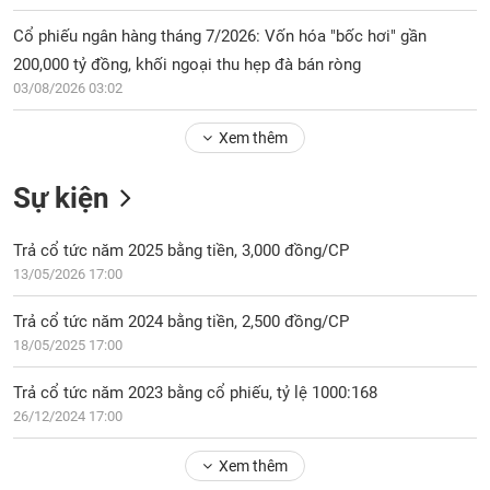
Tổng
VS-
quan
SECTOR
Cổ phiếu ngân hàng tháng 7/2026: Vốn hóa "bốc hơi" gần
Giao
200,000 tỷ đồng, khối ngoại thu hẹp đà bán ròng
dịch
03/08/2026 03:02
Tài
Xem thêm
chính
NĂNG
Phân
LƯỢNG
Sự kiện
tích
kỹ
thuật
Trả cổ tức năm 2025 bằng tiền, 3,000 đồng/CP
13/05/2026 17:00
Hồ
NGUYÊN
sơ
VẬT
Trả cổ tức năm 2024 bằng tiền, 2,500 đồng/CP
doanh
LIỆU
18/05/2025 17:00
nghiệp
Tin
Trả cổ tức năm 2023 bằng cổ phiếu, tỷ lệ 1000:168
tức
26/12/2024 17:00
sự
CÔNG
kiện
Xem thêm
NGHIỆP
Tài