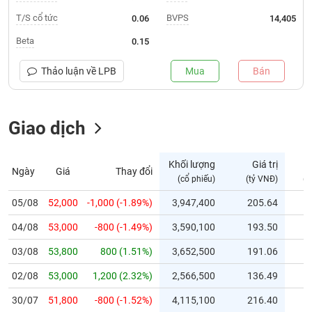
T/S cổ tức
BVPS
0.06
14,405
Trạng
thái
Beta
0.15
NGÀNH
cổ
phiếu
Thảo luận về
LPB
Mua
Bán
Quy
DOANH
mô
NGHIỆP
Giao dịch
thị
trường
Niêm
Khối lượng
Giá trị
Ngày
Giá
Thay đổi
CỔ
yết
(cổ phiếu)
(tỷ VNĐ)
(c
PHIẾU
Niêm
05/08
52,000
-1,000 (-1.89%)
3,947,400
205.64
yết
mới
04/08
53,000
-800 (-1.49%)
3,590,100
193.50
PHÁI
Niêm
SINH
03/08
53,800
800 (1.51%)
3,652,500
191.06
yết
02/08
53,000
1,200 (2.32%)
2,566,500
136.49
bổ
sung
TRÁI
30/07
51,800
-800 (-1.52%)
4,115,100
216.40