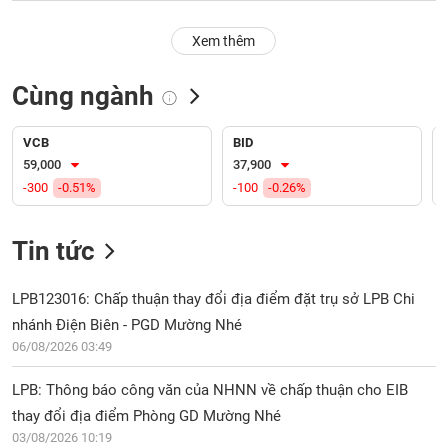
PHIẾU
Hủy
niêm
Xem thêm
yết
Theo
Cùng ngành
CÔNG
dõi
CỤ
đặc
ĐẦU
biệt
VCB
BID
TƯ
59,000
37,900
Không
-300
-0.51%
-100
-0.26%
được
ký
XUẤT
quỹ
DỮ
Tin tức
LIỆU
Danh
mục
LPB123016: Chấp thuận thay đổi địa điểm đặt trụ sở LPB Chi
ETF
nhánh Điện Biên - PGD Mường Nhé
TIN
06/08/2026 03:49
Cổ
MỚI
phiếu
LPB: Thông báo công văn của NHNN về chấp thuận cho EIB
chi
Ngành
tiết
thay đổi địa điểm Phòng GD Mường Nhé
(-)
03/08/2026 10:19