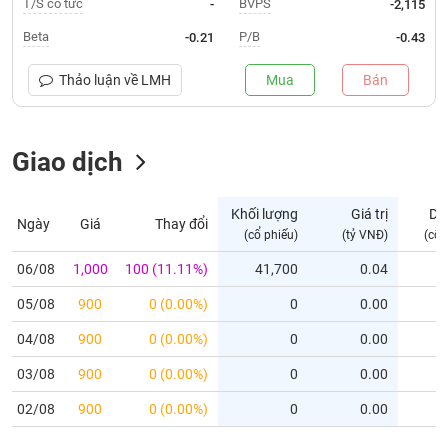
T/S cổ tức
BVPS
-
-2,115
Trạng
Beta
P/B
-0.21
-0.43
thái
NGÀNH
cổ
Thảo luận về
LMH
Mua
Bán
phiếu
Quy
Giao dịch
DOANH
mô
NGHIỆP
thị
trường
Khối lượng
Giá trị
Dư
Ngày
Giá
Thay đổi
Niêm
(cổ phiếu)
(tỷ VNĐ)
(cổ 
CỔ
yết
PHIẾU
06/08
1,000
100 (11.11%)
41,700
0.04
Niêm
05/08
yết
900
0 (0.00%)
0
0.00
mới
PHÁI
04/08
900
0 (0.00%)
0
0.00
Niêm
SINH
03/08
900
0 (0.00%)
0
0.00
yết
bổ
02/08
900
0 (0.00%)
0
0.00
sung
TRÁI