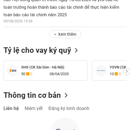
toán trưởng hoàn thành báo cáo tài chính để thực hiện kiểm
toán báo cáo tài chính năm 2025
09/08/2026 15:36
Xem thêm
Tỷ lệ cho vay ký quỹ
SHS (CK Sài Gòn - Hà Nội)
YSVN (CK Yu
50
0
08/04/2020
10
0
Thông tin cơ bản
Liên hệ
Niêm yết
Đăng ký kinh doanh