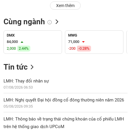
PHIẾU
Hủy
Xem thêm
niêm
yết
Cùng ngành
Theo
CÔNG
dõi
CỤ
đặc
DMX
MWG
ĐẦU
biệt
84,000
71,000
TƯ
2,000
2.44%
-200
-0.28%
Không
được
ký
Tin tức
XUẤT
quỹ
DỮ
LIỆU
Danh
LMH: Thay đổi nhân sự
mục
07/08/2026 06:53
ETF
TIN
LMH: Nghị quyết Đại hội đồng cổ đông thường niên năm 2026
Cổ
MỚI
05/08/2026 09:35
phiếu
chi
Ngành
LMH: Thông báo về trạng thái chứng khoán của cổ phiếu LMH
tiết
(-)
trên hệ thống giao dịch UPCoM