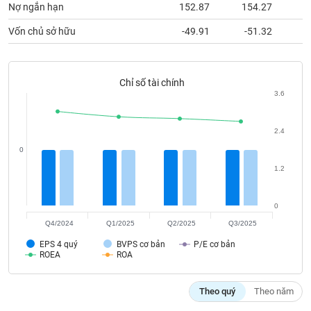
chính
Nợ ngắn hạn
152.87
154.27
1
Vốn chủ sở hữu
-49.91
-51.32
Công
cụ
Chỉ số tài chính
3.6
đầu
tư
2.4
0
1.2
Truyền
thông
tài
0
chính
Q4/2024
Q1/2025
Q2/2025
Q3/2025
EPS 4 quý
BVPS cơ bản
P/E cơ bản
ROEA
ROA
Dữ
Theo quý
Theo năm
liệu