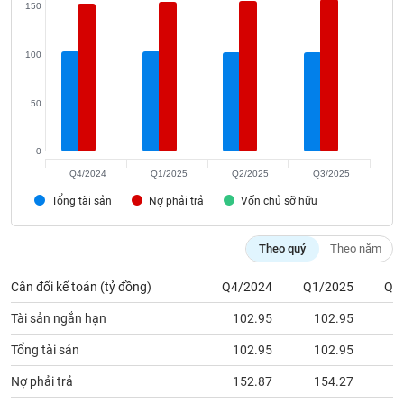
phân
150
tích
(-)
100
Thuật
50
ngữ
(-)
0
Q4/2024
Q1/2025
Q2/2025
Q3/2025
Dịch
vụ
Tổng tài sản
Nợ phải trả
Vốn chủ sỡ hữu
(-)
Theo quý
Theo năm
Đào
tạo
Cân đối kế toán (tỷ đồng)
Q4/2024
Q1/2025
Q2
Tài sản ngắn hạn
102.95
102.95
1
Tổng tài sản
102.95
102.95
1
Sách
Nợ phải trả
152.87
154.27
1
tài