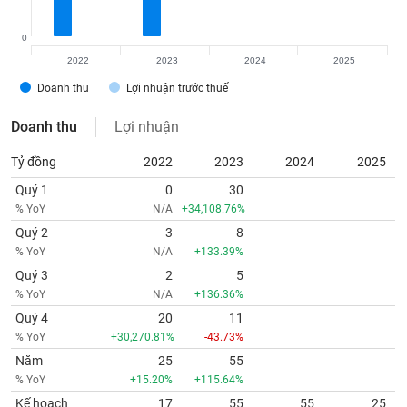
0
2022
2023
2024
2025
Doanh thu
Lợi nhuận trước thuế
Doanh thu
Lợi nhuận
Tỷ đồng
2022
2023
2024
2025
Quý 1
0
30
% YoY
N/A
+34,108.76%
Quý 2
3
8
% YoY
N/A
+133.39%
Quý 3
2
5
% YoY
N/A
+136.36%
Quý 4
20
11
% YoY
+30,270.81%
-43.73%
Năm
25
55
% YoY
+15.20%
+115.64%
Kế hoạch
17
55
55
25