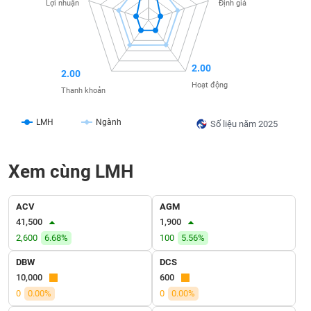
SÓC
Lợi nhuận
Định giá
SỨC
KHỎE
2.00
2.00
Hoạt động
Thanh khoản
TÀI
CHÍNH
LMH
Ngành
Số liệu năm 2025
Xem cùng LMH
CÔNG
NGHỆ
ACV
AGM
THÔNG
41,500
1,900
TIN
2,600
6.68%
100
5.56%
DBW
DCS
10,000
600
0
0.00%
0
0.00%
DỊCH