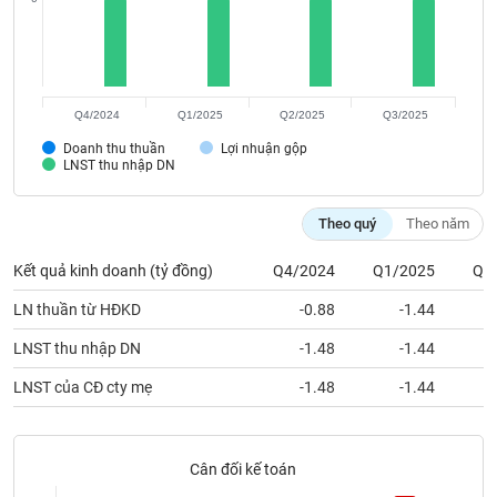
Tất cả
Cổ phiếu
Chỉ số
Chứng chỉ quỹ
Chứng q
Lãnh
đạo
(-)
Q4/2024
Q1/2025
Q2/2025
Q3/2025
Tất cả
Người nội bộ
Người liên quan
Cổ đông lớn
Doanh thu thuần
Lợi nhuận gộp
LNST thu nhập DN
Tin
tức
Theo quý
Theo năm
(-)
Kết quả kinh doanh (tỷ đồng)
Q4/2024
Q1/2025
Q2
Bài
LN thuần từ HĐKD
-0.88
-1.44
viết
của
LNST thu nhập DN
-1.48
-1.44
tác
giả
LNST của CĐ cty mẹ
-1.48
-1.44
(-)
Báo
Cân đối kế toán
cáo