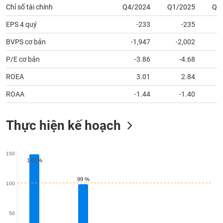
tài
Chỉ số tài chính
Q4/2024
Q1/2025
Q2
chính
EPS 4 quý
-233
-235
BVPS cơ bản
-1,947
-2,002
P/E cơ bản
-3.86
-4.68
ROEA
3.01
2.84
ROAA
-1.44
-1.40
Thực hiện kế hoạch
150
148 %
148 %
99 %
99 %
100
50