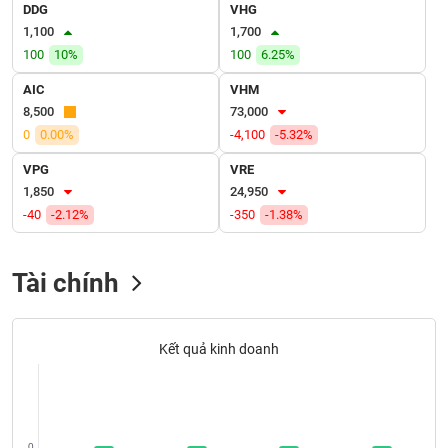
VỤ
DDG
VHG
TRUYỀN
1,100
1,700
THÔNG
100
10%
100
6.25%
AIC
VHM
8,500
73,000
0
0.00%
-4,100
-5.32%
TIỆN
VPG
VRE
ÍCH
1,850
24,950
-40
-2.12%
-350
-1.38%
BẤT
Tài chính
ĐỘNG
SẢN
Kết quả kinh doanh
Mã
chứng
khoán
(-)
0