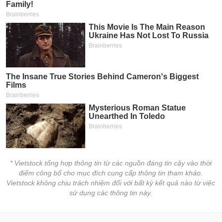
* Vietstock tổng hợp thông tin từ các nguồn đáng tin cậy vào thời
điểm công bố cho mục đích cung cấp thông tin tham khảo.
Vietstock không chịu trách nhiệm đối với bất kỳ kết quả nào từ việc
sử dụng các thông tin này.