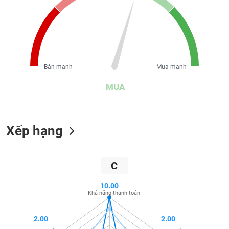
liệu
Tâm
lý
TIÊU
thị
DÙNG
trường
KHÔNG
Bán mạnh
Mua mạnh
THIẾT
YẾU
MUA
Xếp hạng
TIÊU
DÙNG
THIẾT
C
YẾU
10.00
Khả năng thanh toán
2.00
2.00
CHĂM