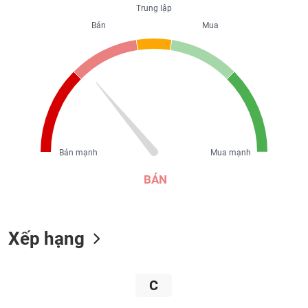
Trung lập
liệu
Bán
Mua
Tâm
lý
TIÊU
thị
DÙNG
trường
KHÔNG
THIẾT
YẾU
Bán mạnh
Mua mạnh
BÁN
TIÊU
DÙNG
THIẾT
YẾU
Xếp hạng
C
CHĂM