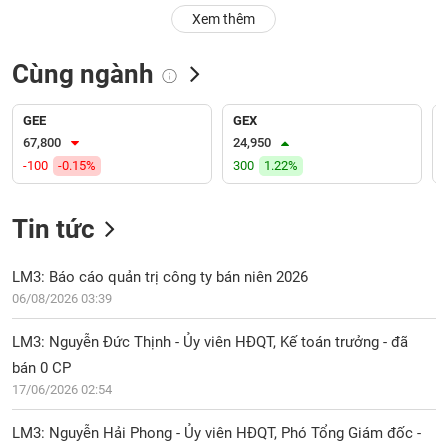
PHIẾU
Hủy
Xem thêm
niêm
yết
Cùng ngành
Theo
CÔNG
dõi
CỤ
đặc
GEE
GEX
ĐẦU
biệt
67,800
24,950
TƯ
-100
-0.15%
300
1.22%
Không
được
ký
Tin tức
XUẤT
quỹ
DỮ
LIỆU
Danh
LM3: Báo cáo quản trị công ty bán niên 2026
mục
06/08/2026 03:39
ETF
TIN
LM3: Nguyễn Đức Thịnh - Ủy viên HĐQT, Kế toán trưởng - đã
Cổ
MỚI
bán 0 CP
phiếu
17/06/2026 02:54
chi
Ngành
tiết
(-)
LM3: Nguyễn Hải Phong - Ủy viên HĐQT, Phó Tổng Giám đốc -