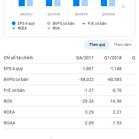
chính
0
Q4/2017
Q1/2018
Q2/2018
Q3/2018
EPS 4 quý
BVPS cơ bản
P/E cơ bản
ROEA
ROA
Công
cụ
đầu
Theo quý
Theo năm
tư
Chỉ số tài chính
Q4/2017
Q1/2018
Q2
EPS 4 quý
-1,807
-1,148
Truyền
BVPS cơ bản
-58,022
-60,585
-
thông
P/E cơ bản
-1.27
-0.70
tài
chính
ROS
-29.33
-16.56
ROEA
3.29
2.21
ROAA
-2.09
-1.53
Dữ
liệu