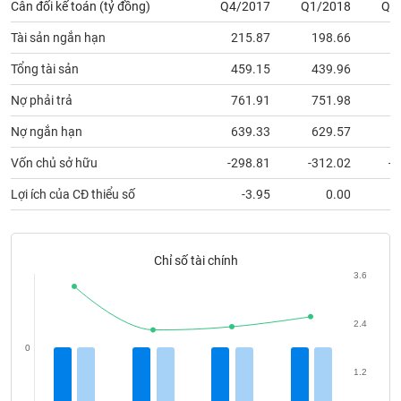
Cân đối kế toán (tỷ đồng)
Q4/2017
Q1/2018
Q2
phân
tích
(-)
Tài sản ngắn hạn
215.87
198.66
2
Tổng tài sản
459.15
439.96
4
Thuật
Nợ phải trả
761.91
751.98
7
ngữ
(-)
Nợ ngắn hạn
639.33
629.57
7
Vốn chủ sở hữu
-298.81
-312.02
-3
Dịch
vụ
Lợi ích của CĐ thiểu số
-3.95
0.00
(-)
Chỉ số tài chính
Đào
3.6
tạo
2.4
0
Sách
1.2
tài