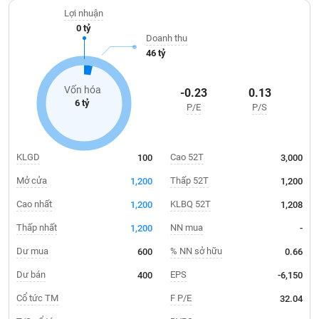
Giá
dụng; khảo sát thiết kế hệ thống thông tin, liên lạc. Địa bàn kinh
tích
Lợi nhuận
doanh tại khắp các tỉnh thành trên cả nước.
Đặt
0 tỷ
Biểu
lệnh
Doanh thu
đồ
ĐÔNG
46 tỷ
Nước
tài
DƯƠNG
ngoài
chính
Vốn hóa
-0.23
0.13
Tự
6 tỷ
P/E
P/S
TÀI
doanh
CHÍNH
Ảnh
CÁ
hưởng
NHÂN
KLGD
Cao 52T
100
3,000
chỉ
số
Mở cửa
Thấp 52T
1,200
1,200
Biến
Cao nhất
KLBQ 52T
1,200
1,208
PHÂN
động
TÍCH
Thấp nhất
NN mua
1,200
-
cổ
VIETSTOCKFINANCE
phiếu
Dư mua
% NN sở hữu
600
0.66
Giao
Dư bán
EPS
400
-6,150
dịch
Cổ tức TM
F P/E
32.04
VĨ
nội
MÔ
bộ