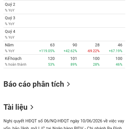
Quý 2
% YoY
Quý 3
% YoY
Quý 4
% YoY
Năm
63
90
28
46
% YoY
+119.05%
+42.62%
-69.22%
+67.19%
Kế hoạch
120
101
100
100
% hoàn thành
53%
89%
28%
46%
Báo cáo phân tích
Tài liệu
Nghị quyết HĐQT số 06/NQ-HĐQT ngày 10/06/2026 về việc vay
vốn, bảo lãnh, mở L/C tại Ngân hàng BIDV - Chi nhánh Ba Đình