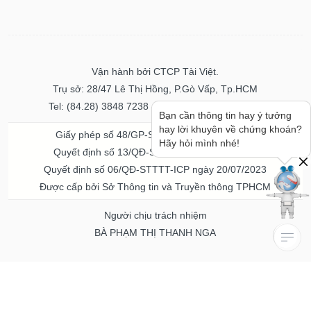
Vận hành bởi CTCP Tài Việt.
Trụ sở: 28/47 Lê Thị Hồng, P.Gò Vấp, Tp.HCM
Tel: (84.28) 3848 7238 - Fax: (84.28) 3848 7237
Bạn cần thông tin hay ý tưởng
hay lời khuyên về chứng khoán?
Giấy phép số 48/GP-STTTT ngày 04/11/2016
Hãy hỏi mình nhé!
Quyết định số 13/QĐ-STTTT ngày 02/11/2017
Quyết định số 06/QĐ-STTTT-ICP ngày 20/07/2023
Được cấp bởi Sở Thông tin và Truyền thông TPHCM
Người chịu trách nhiệm
BÀ PHẠM THỊ THANH NGA
Về chúng tôi
Quảng cáo & Dịch vụ
© Bản quyền thuộc về Vietstock