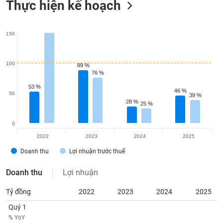
tài
Thực hiện kế hoạch
chính
150
100
89 %
89 %
76 %
76 %
53 %
53 %
46 %
46 %
50
39 %
39 %
28 %
28 %
25 %
25 %
0
2022
2023
2024
2025
Doanh thu
Lợi nhuận trước thuế
Doanh thu
Lợi nhuận
Tỷ đồng
2022
2023
2024
2025
Quý 1
% YoY