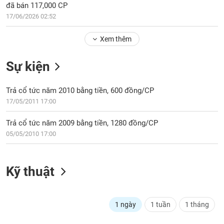
Tổng
VS-
đã bán 117,000 CP
quan
SECTOR
17/06/2026 02:52
Giao
dịch
Xem thêm
Tài
Sự kiện
chính
NĂNG
Phân
LƯỢNG
Trả cổ tức năm 2010 bằng tiền, 600 đồng/CP
tích
kỹ
17/05/2011 17:00
thuật
Trả cổ tức năm 2009 bằng tiền, 1280 đồng/CP
Hồ
NGUYÊN
05/05/2010 17:00
sơ
VẬT
doanh
LIỆU
nghiệp
Kỹ thuật
Tin
tức
sự
CÔNG
1 ngày
1 tuần
1 tháng
kiện
NGHIỆP
Tài