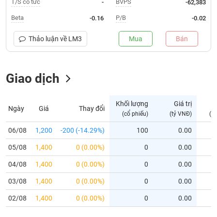
T/S cổ tức
BVPS
-
-62,383
Trạng
Beta
P/B
-0.16
-0.02
thái
NGÀNH
cổ
Thảo luận về
LM3
Mua
Bán
phiếu
Quy
Giao dịch
DOANH
mô
NGHIỆP
thị
trường
Khối lượng
Giá trị
D
Ngày
Giá
Thay đổi
Niêm
(cổ phiếu)
(tỷ VNĐ)
(c
CỔ
yết
PHIẾU
06/08
1,200
-200 (-14.29%)
100
0.00
Niêm
05/08
yết
1,400
0 (0.00%)
0
0.00
mới
PHÁI
04/08
1,400
0 (0.00%)
0
0.00
Niêm
SINH
03/08
1,400
0 (0.00%)
0
0.00
yết
bổ
02/08
1,400
0 (0.00%)
0
0.00
sung
TRÁI