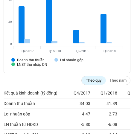
VỤ
TRUYỀN
THÔNG
20
0
TIỆN
ÍCH
Q4/2017
Q1/2018
Q2/2018
Q3/2018
Doanh thu thuần
Lợi nhuận gộp
LNST thu nhập DN
Theo quý
Theo năm
BẤT
ĐỘNG
Kết quả kinh doanh (tỷ đồng)
Q4/2017
Q1/2018
Q2
SẢN
Doanh thu thuần
34.03
41.89
Mã
chứng
Lợi nhuận gộp
4.47
2.73
khoán
(-)
LN thuần từ HĐKD
-5.80
-6.08