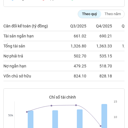
chính
Theo quý
Theo năm
Cân đối kế toán (tỷ đồng)
Q3/2025
Q4/2025
Q1
Công
cụ
Tài sản ngắn hạn
661.02
690.21
5
đầu
tư
Tổng tài sản
1,326.80
1,363.33
1,2
Nợ phải trả
502.70
535.15
4
Nợ ngắn hạn
479.25
518.70
3
Truyền
Vốn chủ sở hữu
824.10
828.18
8
thông
tài
chính
Chỉ số tài chính
15
50k
Dữ
10
liệu