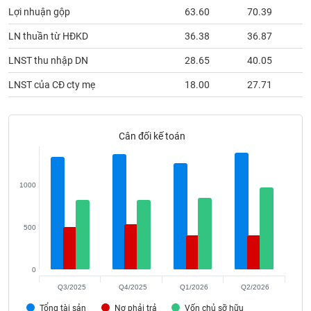
phân
Lợi nhuận gộp
63.60
70.39
tích
(-)
LN thuần từ HĐKD
36.38
36.87
LNST thu nhập DN
28.65
40.05
Thuật
ngữ
LNST của CĐ cty mẹ
18.00
27.71
(-)
Cân đối kế toán
Dịch
vụ
(-)
1000
Đào
tạo
500
0
Sách
Q3/2025
Q4/2025
Q1/2026
Q2/2026
tài
Tổng tài sản
Nợ phải trả
Vốn chủ sỡ hữu