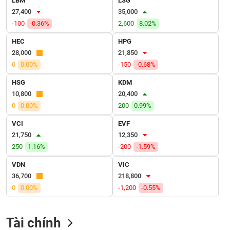
LBM
LSG
VỤ
27,400
35,000
TRUYỀN
-100
-0.36%
2,600
8.02%
THÔNG
HEC
HPG
28,000
21,850
0
0.00%
-150
-0.68%
TIỆN
HSG
KDM
ÍCH
10,800
20,400
0
0.00%
200
0.99%
VCI
EVF
21,750
12,350
BẤT
250
1.16%
-200
-1.59%
ĐỘNG
SẢN
VDN
VIC
36,700
218,800
Mã
0
0.00%
-1,200
-0.55%
chứng
khoán
(-)
Tài chính