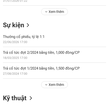
Tổng
31/07/2026 01:22
VS-
quan
SECTOR
Xem thêm
Giao
dịch
Sự kiện
Tài
chính
NĂNG
Thưởng cổ phiếu, tỷ lệ 1:1
Phân
LƯỢNG
22/06/2026 17:00
tích
kỹ
Trả cổ tức đợt 2/2024 bằng tiền, 1,000 đồng/CP
thuật
18/03/2025 17:00
Hồ
NGUYÊN
sơ
Trả cổ tức đợt 1/2024 bằng tiền, 1,500 đồng/CP
VẬT
doanh
27/08/2024 17:00
LIỆU
nghiệp
Xem thêm
Tin
tức
sự
Kỹ thuật
CÔNG
kiện
NGHIỆP
Tài