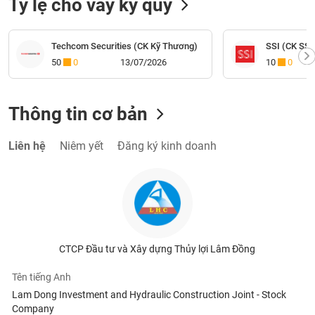
Tỷ lệ cho vay ký quỹ
Techcom Securities (CK Kỹ Thương)
SSI (CK SSI
50
0
13/07/2026
10
0
Thông tin cơ bản
Liên hệ
Niêm yết
Đăng ký kinh doanh
CTCP Đầu tư và Xây dựng Thủy lợi Lâm Đồng
Tên tiếng Anh
Lam Dong Investment and Hydraulic Construction Joint - Stock
Company