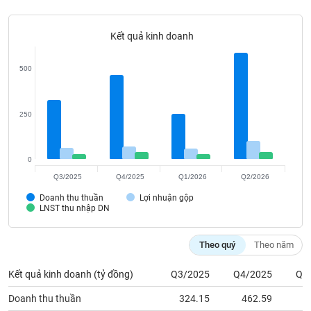
Tất cả
Cổ phiếu
Chỉ số
Chứng chỉ quỹ
Chứng q
Kết quả kinh doanh
Lãnh
đạo
(-)
500
Tất cả
Người nội bộ
Người liên quan
Cổ đông lớn
250
Tin
tức
(-)
0
Q3/2025
Q4/2025
Q1/2026
Q2/2026
Bài
Doanh thu thuần
Lợi nhuận gộp
viết
LNST thu nhập DN
của
tác
giả
Theo quý
Theo năm
(-)
Kết quả kinh doanh (tỷ đồng)
Q3/2025
Q4/2025
Q1
Báo
Doanh thu thuần
324.15
462.59
2
cáo