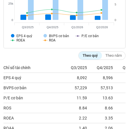
tài
25k
5
chính
0
0
Q3/2025
Q4/2025
Q1/2026
Q2/2026
EPS 4 quý
BVPS cơ bản
P/E cơ bản
ROEA
ROA
Theo quý
Theo năm
Chỉ số tài chính
Q3/2025
Q4/2025
Q1
EPS 4 quý
8,092
8,596
BVPS cơ bản
57,229
57,513
5
P/E cơ bản
11.59
13.63
ROS
8.84
8.66
ROEA
2.22
3.35
ROAA
1.40
2.06