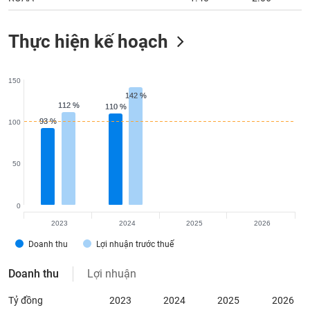
Thực hiện kế hoạch
150
142 %
142 %
112 %
112 %
110 %
110 %
93 %
93 %
100
50
0
2023
2024
2025
2026
Doanh thu
Lợi nhuận trước thuế
Doanh thu
Lợi nhuận
Tỷ đồng
2023
2024
2025
2026