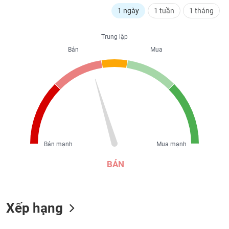
liệu
1 ngày
1 tuần
1 tháng
Tâm
Trung lập
lý
TIÊU
thị
Bán
Mua
DÙNG
trường
KHÔNG
THIẾT
YẾU
TIÊU
Bán mạnh
Mua mạnh
DÙNG
THIẾT
BÁN
YẾU
Xếp hạng
CHĂM