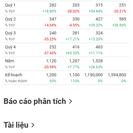
Quý 1
282
203
315
251
% YoY
+18.80%
-28.02%
+54.84%
-20.21%
Quý 2
347
330
427
585
% YoY
-14.64%
-4.95%
+29.32%
+36.90%
Quý 3
240
281
324
% YoY
-35.25%
+17.21%
+15.20%
Quý 4
252
416
463
% YoY
-37.43%
+65.33%
+11.11%
Năm
1,120
1,207
1,528
% YoY
-20.99%
+7.77%
+26.63%
Kế hoạch
1,200
1,100
1,190,000
1,594,800
% hoàn thành
93%
110%
0%
0%
Báo cáo phân tích
Tài liệu