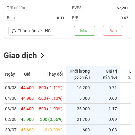
T/S cổ tức
BVPS
-
67,201
Trạng
thái
Beta
P/B
0.11
0.67
NGÀNH
cổ
phiếu
Thảo luận về
LHC
Mua
Bán
Quy
DOANH
mô
NGHIỆP
Giao dịch
thị
trường
Niêm
Khối lượng
Giá trị
Dư
Ngày
Giá
Thay đổi
CỔ
yết
(cổ phiếu)
(tỷ VNĐ)
(cổ 
PHIẾU
Niêm
05/08
44,400
-500 (-1.11%)
16,200
0.71
yết
mới
04/08
44,900
-500 (-1.10%)
15,300
0.68
PHÁI
Niêm
SINH
03/08
45,400
-500 (-1.09%)
25,900
1.17
yết
02/08
45,900
300 (0.66%)
21,700
0.99
bổ
sung
TRÁI
30/07
45,600
0 (0.00%)
600
0.03