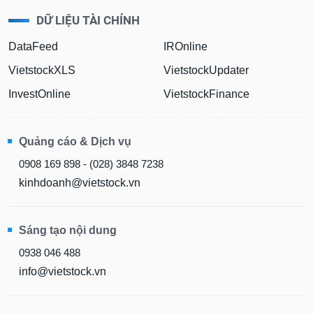
DỮ LIỆU TÀI CHÍNH
DataFeed
IROnline
VietstockXLS
VietstockUpdater
InvestOnline
VietstockFinance
Quảng cáo & Dịch vụ
0908 169 898 - (028) 3848 7238
kinhdoanh@vietstock.vn
Sáng tạo nội dung
0938 046 488
info@vietstock.vn
Văn phòng giao dịch