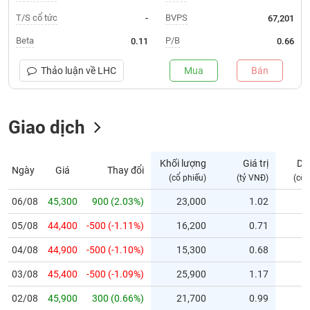
T/S cổ tức
BVPS
-
67,201
Trạng
thái
Beta
P/B
0.11
0.66
NGÀNH
cổ
phiếu
Thảo luận về
LHC
Mua
Bán
Quy
DOANH
mô
NGHIỆP
Giao dịch
thị
trường
Niêm
Khối lượng
Giá trị
Dư
Ngày
Giá
Thay đổi
CỔ
yết
(cổ phiếu)
(tỷ VNĐ)
(cổ 
PHIẾU
Niêm
06/08
45,300
900 (2.03%)
23,000
1.02
yết
mới
05/08
44,400
-500 (-1.11%)
16,200
0.71
PHÁI
Niêm
SINH
04/08
44,900
-500 (-1.10%)
15,300
0.68
yết
03/08
45,400
-500 (-1.09%)
25,900
1.17
bổ
sung
TRÁI
02/08
45,900
300 (0.66%)
21,700
0.99