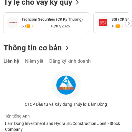
Tỷ lệ cho vay ký quỹ
Techcom Securities (CK Kỹ Thương)
SSI (CK SSI
50
0
13/07/2026
10
0
Thông tin cơ bản
Liên hệ
Niêm yết
Đăng ký kinh doanh
CTCP Đầu tư và Xây dựng Thủy lợi Lâm Đồng
Tên tiếng Anh
Lam Dong Investment and Hydraulic Construction Joint - Stock
Company