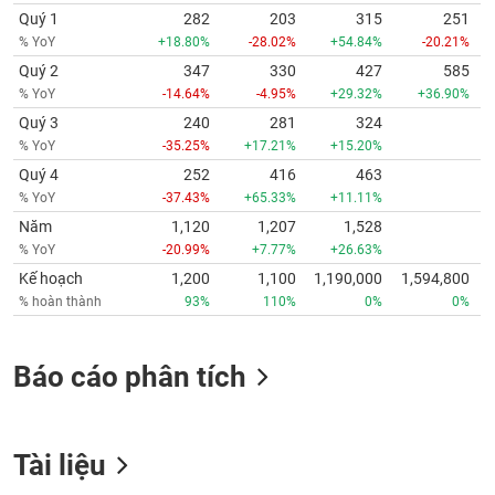
Quý 1
282
203
315
251
% YoY
+18.80%
-28.02%
+54.84%
-20.21%
Quý 2
347
330
427
585
% YoY
-14.64%
-4.95%
+29.32%
+36.90%
Quý 3
240
281
324
% YoY
-35.25%
+17.21%
+15.20%
Quý 4
252
416
463
% YoY
-37.43%
+65.33%
+11.11%
Năm
1,120
1,207
1,528
% YoY
-20.99%
+7.77%
+26.63%
Kế hoạch
1,200
1,100
1,190,000
1,594,800
% hoàn thành
93%
110%
0%
0%
Báo cáo phân tích
Tài liệu