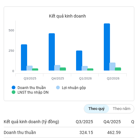
Tất cả
Cổ phiếu
Chỉ số
Chứng chỉ quỹ
Chứng q
Kết quả kinh doanh
Lãnh
đạo
(-)
500
Tất cả
Người nội bộ
Người liên quan
Cổ đông lớn
250
Tin
tức
(-)
0
Q3/2025
Q4/2025
Q1/2026
Q2/2026
Bài
Doanh thu thuần
Lợi nhuận gộp
viết
LNST thu nhập DN
của
tác
giả
Theo quý
Theo năm
(-)
Kết quả kinh doanh (tỷ đồng)
Q3/2025
Q4/2025
Q1
Báo
Doanh thu thuần
324.15
462.59
2
cáo