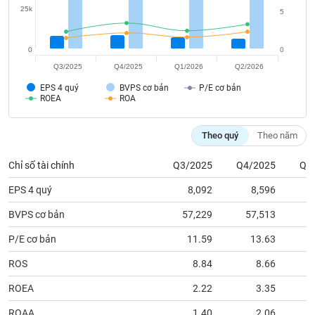
tài
25k
5
chính
0
0
Q3/2025
Q4/2025
Q1/2026
Q2/2026
EPS 4 quý
BVPS cơ bản
P/E cơ bản
ROEA
ROA
Theo quý
Theo năm
Chỉ số tài chính
Q3/2025
Q4/2025
Q1
EPS 4 quý
8,092
8,596
BVPS cơ bản
57,229
57,513
5
P/E cơ bản
11.59
13.63
ROS
8.84
8.66
ROEA
2.22
3.35
ROAA
1.40
2.06