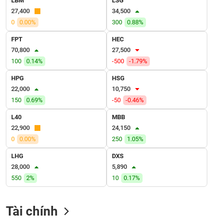
LBM
LSG
VỤ
27,400
34,500
TRUYỀN
0
0.00%
300
0.88%
THÔNG
FPT
HEC
70,800
27,500
100
0.14%
-500
-1.79%
TIỆN
HPG
HSG
ÍCH
22,000
10,750
150
0.69%
-50
-0.46%
L40
MBB
22,900
24,150
BẤT
0
0.00%
250
1.05%
ĐỘNG
SẢN
LHG
DXS
28,000
5,890
Mã
550
2%
10
0.17%
chứng
khoán
(-)
Tài chính