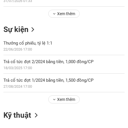
Tổng
31/07/2026 01:33
VS-
quan
SECTOR
Xem thêm
Giao
dịch
Sự kiện
Tài
chính
NĂNG
Thưởng cổ phiếu, tỷ lệ 1:1
Phân
LƯỢNG
22/06/2026 17:00
tích
kỹ
Trả cổ tức đợt 2/2024 bằng tiền, 1,000 đồng/CP
thuật
18/03/2025 17:00
Hồ
NGUYÊN
sơ
Trả cổ tức đợt 1/2024 bằng tiền, 1,500 đồng/CP
VẬT
doanh
27/08/2024 17:00
LIỆU
nghiệp
Xem thêm
Tin
tức
sự
Kỹ thuật
CÔNG
kiện
NGHIỆP
Tài