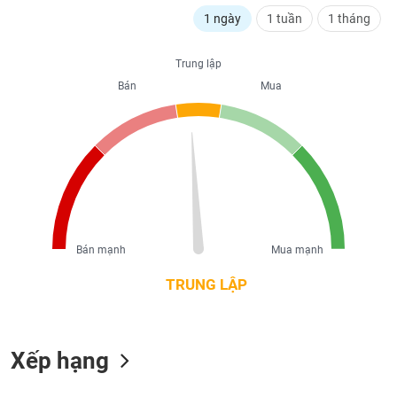
liệu
1 ngày
1 tuần
1 tháng
Tâm
Trung lập
lý
TIÊU
thị
Bán
Mua
DÙNG
trường
KHÔNG
THIẾT
YẾU
TIÊU
Bán mạnh
Mua mạnh
DÙNG
THIẾT
TRUNG LẬP
YẾU
Xếp hạng
CHĂM