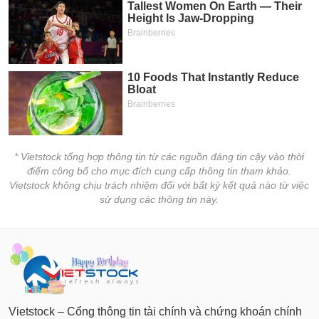
* Vietstock tổng hợp thông tin từ các nguồn đáng tin cậy vào thời
điểm công bố cho mục đích cung cấp thông tin tham khảo.
Vietstock không chịu trách nhiệm đối với bất kỳ kết quả nào từ việc
sử dụng các thông tin này.
Vietstock – Cổng thông tin tài chính và chứng khoán chính
thức hoạt động từ ngày 02/08/2002, với định hướng trở