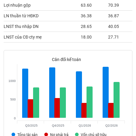
phân
Lợi nhuận gộp
63.60
70.39
tích
(-)
LN thuần từ HĐKD
36.38
36.87
LNST thu nhập DN
28.65
40.05
Thuật
ngữ
LNST của CĐ cty mẹ
18.00
27.71
(-)
Cân đối kế toán
Dịch
vụ
(-)
1000
Đào
tạo
500
0
Sách
Q3/2025
Q4/2025
Q1/2026
Q2/2026
tài
Tổng tài sản
Nợ phải trả
Vốn chủ sỡ hữu