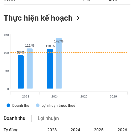
Thực hiện kế hoạch
150
142 %
142 %
112 %
112 %
110 %
110 %
93 %
93 %
100
50
0
2023
2024
2025
2026
Doanh thu
Lợi nhuận trước thuế
Doanh thu
Lợi nhuận
Tỷ đồng
2023
2024
2025
2026