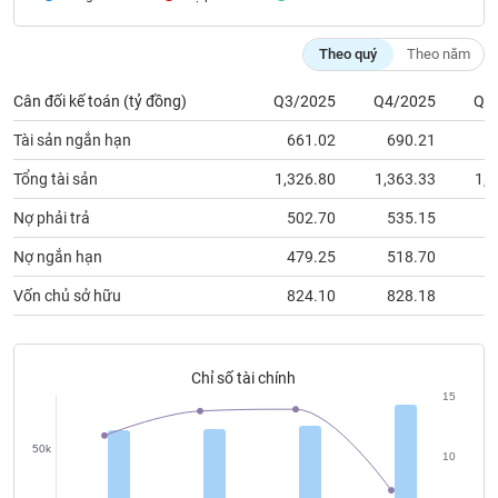
chính
Theo quý
Theo năm
Cân đối kế toán (tỷ đồng)
Q3/2025
Q4/2025
Q1
Công
cụ
Tài sản ngắn hạn
661.02
690.21
5
đầu
tư
Tổng tài sản
1,326.80
1,363.33
1,2
Nợ phải trả
502.70
535.15
4
Nợ ngắn hạn
479.25
518.70
3
Truyền
Vốn chủ sở hữu
824.10
828.18
8
thông
tài
chính
Chỉ số tài chính
15
50k
Dữ
10
liệu