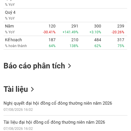
phân
% YoY
tích
(-)
Quý 4
% YoY
Năm
120
291
300
239
Thuật
% YoY
-30.41%
+141.49%
+3.10%
-20.26%
ngữ
(-)
Kế hoạch
187
210
484
317
% hoàn thành
64%
138%
62%
75%
Dịch
vụ
Báo cáo phân tích
(-)
Đào
Tài liệu
tạo
Nghị quyết đại hội đồng cổ đông thường niên năm 2026
07/08/2026 16:02
Sách
Tài liệu đại hội đồng cổ đông thường niên năm 2026
tài
07/08/2026 16:02