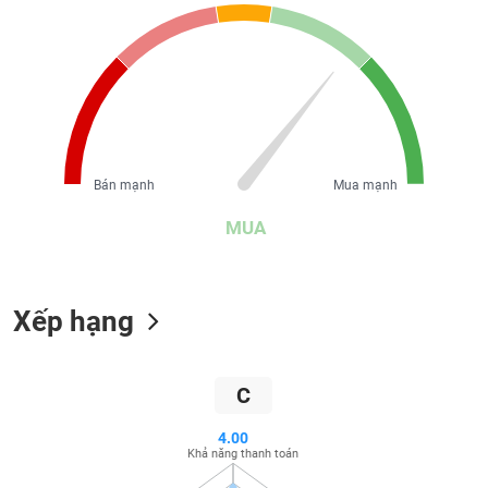
liệu
Tâm
lý
TIÊU
thị
DÙNG
trường
KHÔNG
THIẾT
YẾU
Bán mạnh
Mua mạnh
MUA
TIÊU
Xếp hạng
DÙNG
THIẾT
YẾU
C
4.00
Khả năng thanh toán
CHĂM