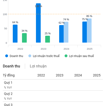
150
Tất cả
Cổ phiếu
Chỉ số
Chứng chỉ quỹ
Chứng q
138 %
138 %
Lãnh
100
85 %
85 %
đạo
75 %
75 %
74 %
74 %
(-)
64 %
64 %
62 %
62 %
50
Tất cả
Người nội bộ
Người liên quan
Cổ đông lớn
34 %
34 %
25 %
25 %
Tin
0
tức
2022
2023
2024
2025
(-)
Doanh thu
Lợi nhuận trước thuế
Lợi nhuận sau thuế
Bài
Doanh thu
Lợi nhuận
viết
của
Tỷ đồng
2022
2023
2024
2025
tác
giả
Quý 1
(-)
% YoY
Quý 2
% YoY
Báo
cáo
Quý 3