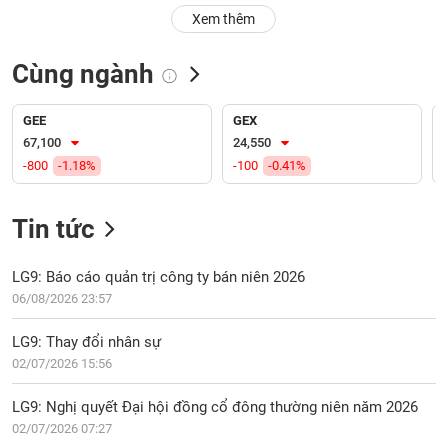
PHIẾU
Hủy
Xem thêm
niêm
yết
Cùng ngành
Theo
CÔNG
dõi
CỤ
đặc
GEE
GEX
ĐẦU
biệt
67,100
24,550
TƯ
-800
-1.18%
-100
-0.41%
Không
được
ký
Tin tức
XUẤT
quỹ
DỮ
LIỆU
Danh
LG9: Báo cáo quản trị công ty bán niên 2026
mục
06/08/2026 23:57
ETF
TIN
LG9: Thay đổi nhân sự
Cổ
MỚI
02/07/2026 15:56
phiếu
chi
Ngành
LG9: Nghị quyết Đại hội đồng cổ đông thường niên năm 2026
tiết
(-)
02/07/2026 07:27