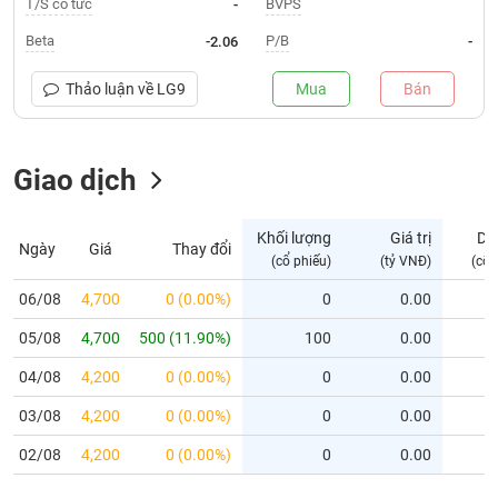
T/S cổ tức
BVPS
-
Trạng
Beta
P/B
-2.06
-
thái
NGÀNH
cổ
Thảo luận về
LG9
Mua
Bán
phiếu
Quy
Giao dịch
DOANH
mô
NGHIỆP
thị
trường
Khối lượng
Giá trị
Dư
Ngày
Giá
Thay đổi
Niêm
(cổ phiếu)
(tỷ VNĐ)
(cổ 
CỔ
yết
PHIẾU
06/08
4,700
0 (0.00%)
0
0.00
Niêm
05/08
yết
4,700
500 (11.90%)
100
0.00
mới
PHÁI
04/08
4,200
0 (0.00%)
0
0.00
Niêm
SINH
03/08
4,200
0 (0.00%)
0
0.00
yết
bổ
02/08
4,200
0 (0.00%)
0
0.00
sung
TRÁI