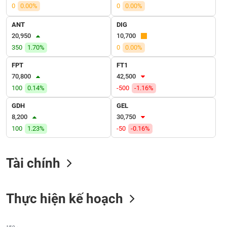
VỤ
0
0.00%
0
0.00%
TRUYỀN
ANT
DIG
THÔNG
20,950
10,700
350
1.70%
0
0.00%
FPT
FT1
TIỆN
70,800
42,500
ÍCH
100
0.14%
-500
-1.16%
GDH
GEL
8,200
30,750
100
1.23%
-50
-0.16%
BẤT
ĐỘNG
SẢN
Tài chính
Mã
chứng
Thực hiện kế hoạch
khoán
(-)