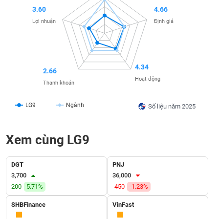
SÓC
3.60
4.66
SỨC
Lợi nhuận
Định giá
KHỎE
4.34
2.66
TÀI
Hoạt động
CHÍNH
Thanh khoản
LG9
Ngành
Số liệu năm 2025
CÔNG
Xem cùng LG9
NGHỆ
THÔNG
TIN
DGT
PNJ
3,700
36,000
200
5.71%
-450
-1.23%
SHBFinance
VinFast
DỊCH