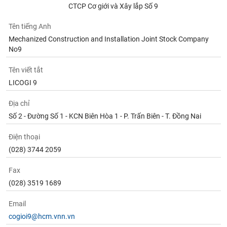
tài
CTCP Cơ giới và Xây lắp Số 9
chính
Tên tiếng Anh
Mechanized Construction and Installation Joint Stock Company
No9
Tên viết tắt
LICOGI 9
Địa chỉ
Số 2 - Đường Số 1 - KCN Biên Hòa 1 - P. Trấn Biên - T. Đồng Nai
Điện thoại
(028) 3744 2059
Fax
(028) 3519 1689
Email
cogioi9@hcm.vnn.vn