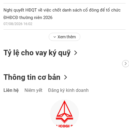
chính
Nghị quyết HĐQT về việc chốt danh sách cổ đông để tổ chức
ĐHĐCĐ thường niên 2026
07/08/2026 16:02
Công
cụ
Xem thêm
đầu
tư
Tỷ lệ cho vay ký quỹ
Truyền
Thông tin cơ bản
thông
tài
Liên hệ
Niêm yết
Đăng ký kinh doanh
chính
Dữ
liệu