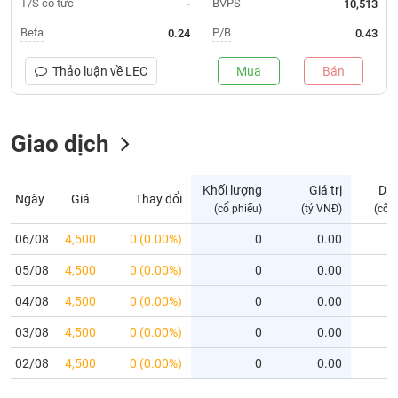
T/S cổ tức
BVPS
-
10,513
Trạng
Beta
P/B
0.24
0.43
thái
NGÀNH
cổ
Thảo luận về
LEC
Mua
Bán
phiếu
Quy
Giao dịch
DOANH
mô
NGHIỆP
thị
trường
Khối lượng
Giá trị
Dư
Ngày
Giá
Thay đổi
Niêm
(cổ phiếu)
(tỷ VNĐ)
(cổ 
CỔ
yết
PHIẾU
06/08
4,500
0 (0.00%)
0
0.00
Niêm
05/08
yết
4,500
0 (0.00%)
0
0.00
mới
PHÁI
04/08
4,500
0 (0.00%)
0
0.00
Niêm
SINH
03/08
4,500
0 (0.00%)
0
0.00
yết
bổ
02/08
4,500
0 (0.00%)
0
0.00
sung
TRÁI