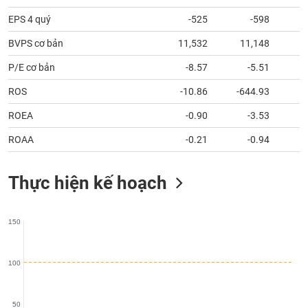
tài
chính
EPS 4 quý
-525
-598
BVPS cơ bản
11,532
11,148
1
P/E cơ bản
-8.57
-5.51
ROS
-10.86
-644.93
ROEA
-0.90
-3.53
ROAA
-0.21
-0.94
Thực hiện kế hoạch
150
100
50