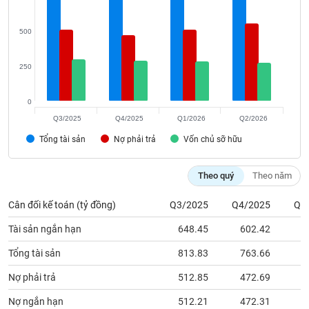
phân
tích
(-)
500
250
Thuật
ngữ
(-)
0
Q3/2025
Q4/2025
Q1/2026
Q2/2026
Dịch
Tổng tài sản
Nợ phải trả
Vốn chủ sỡ hữu
vụ
(-)
Theo quý
Theo năm
Đào
Cân đối kế toán (tỷ đồng)
Q3/2025
Q4/2025
Q1
tạo
Tài sản ngắn hạn
648.45
602.42
6
Tổng tài sản
813.83
763.66
7
Nợ phải trả
512.85
472.69
5
Sách
tài
Nợ ngắn hạn
512.21
472.31
5