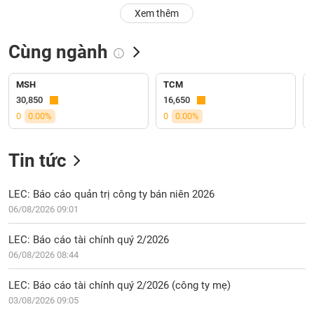
PHIẾU
Hủy
Xem thêm
niêm
yết
Cùng ngành
Theo
CÔNG
dõi
CỤ
đặc
MSH
TCM
ĐẦU
biệt
30,850
16,650
TƯ
0
0.00%
0
0.00%
Không
được
ký
Tin tức
XUẤT
quỹ
DỮ
LIỆU
Danh
LEC: Báo cáo quản trị công ty bán niên 2026
mục
06/08/2026 09:01
ETF
TIN
LEC: Báo cáo tài chính quý 2/2026
Cổ
MỚI
06/08/2026 08:44
phiếu
chi
Ngành
LEC: Báo cáo tài chính quý 2/2026 (công ty mẹ)
tiết
(-)
03/08/2026 09:05