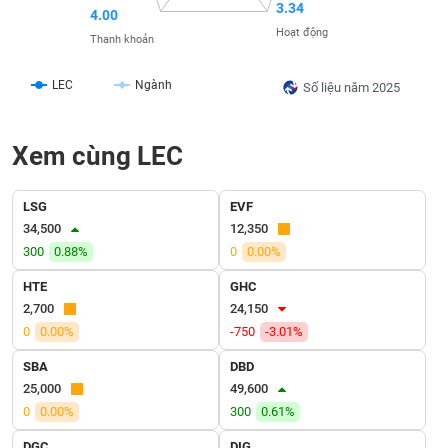
SÓC
3.34
4.00
SỨC
Hoạt động
Thanh khoản
KHỎE
LEC
Ngành
Số liệu năm 2025
TÀI
Xem cùng LEC
CHÍNH
LSG
EVF
34,500
12,350
300
0.88%
0
0.00%
CÔNG
HTE
GHC
NGHỆ
2,700
24,150
THÔNG
0
0.00%
-750
-3.01%
TIN
SBA
DBD
25,000
49,600
0
0.00%
300
0.61%
DỊCH
DGC
DIG