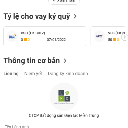
Xem thêm
Tỷ lệ cho vay ký quỹ
BSC (CK BIDV)
VFS (CK Nhấ
0
0
07/01/2022
50
0
Thông tin cơ bản
Liên hệ
Niêm yết
Đăng ký kinh doanh
CTCP Bất động sản Điện lực Miền Trung
Tên tiếng Anh