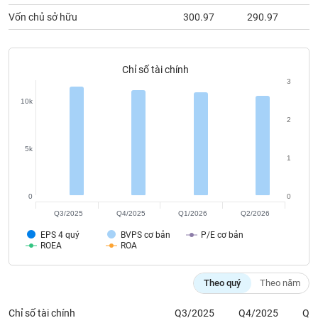
chính
Vốn chủ sở hữu
300.97
290.97
2
Chỉ số tài chính
Công
3
cụ
đầu
10k
tư
2
5k
1
Truyền
thông
0
0
tài
Q3/2025
Q4/2025
Q1/2026
Q2/2026
chính
EPS 4 quý
BVPS cơ bản
P/E cơ bản
ROEA
ROA
Theo quý
Theo năm
Dữ
liệu
Chỉ số tài chính
Q3/2025
Q4/2025
Q1