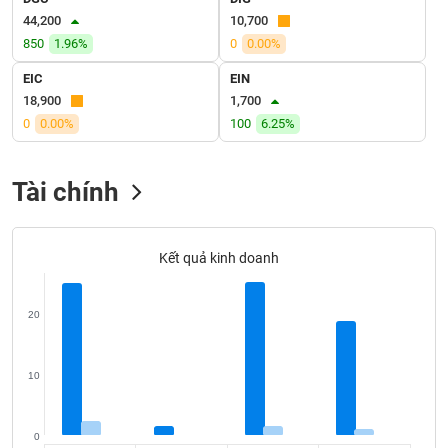
VỤ
44,200
10,700
TRUYỀN
850
1.96%
0
0.00%
THÔNG
EIC
EIN
18,900
1,700
0
0.00%
100
6.25%
TIỆN
ÍCH
Tài chính
Kết quả kinh doanh
BẤT
ĐỘNG
SẢN
20
Mã
10
chứng
khoán
(-)
0