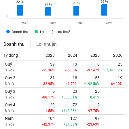
33 %
33 %
32 %
32 %
29 %
29 %
25 %
25 %
0
2023
2024
2025
2026
Doanh thu
Lợi nhuận sau thuế
Doanh thu
Lợi nhuận
Tỷ đồng
2023
2024
2025
2026
Quý 1
39
13
0
25
% YoY
-35.36%
-65.85%
-97.47%
+7,341.12%
Quý 2
31
18
53
19
% YoY
-32.95%
-41.70%
+192.58%
-64.10%
Quý 3
5
23
25
% YoY
-88.17%
+333.31%
+8.41%
Quý 4
29
72
2
% YoY
-1.55%
+148.35%
-97.75%
Năm
104
127
97
% YoY
-42.37%
+21.65%
-23.63%