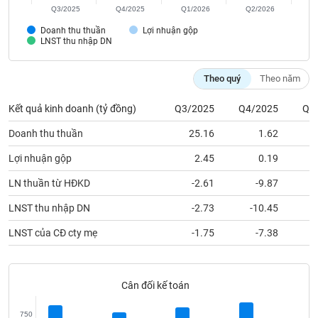
Tất cả
Cổ phiếu
Chỉ số
Chứng chỉ quỹ
Chứng q
Q3/2025
Q4/2025
Q1/2026
Q2/2026
Doanh thu thuần
Lợi nhuận gộp
Lãnh
LNST thu nhập DN
đạo
(-)
Theo quý
Theo năm
Tất cả
Người nội bộ
Người liên quan
Cổ đông lớn
Kết quả kinh doanh (tỷ đồng)
Q3/2025
Q4/2025
Q1
Tin
Doanh thu thuần
25.16
1.62
tức
(-)
Lợi nhuận gộp
2.45
0.19
LN thuần từ HĐKD
-2.61
-9.87
Bài
LNST thu nhập DN
-2.73
-10.45
viết
của
LNST của CĐ cty mẹ
-1.75
-7.38
tác
giả
(-)
Cân đối kế toán
Báo
cáo
750