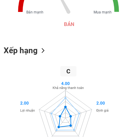
liệu
Bán mạnh
Mua mạnh
Tâm
lý
BÁN
TIÊU
thị
DÙNG
trường
KHÔNG
THIẾT
Xếp hạng
YẾU
C
TIÊU
4.00
DÙNG
Khả năng thanh toán
THIẾT
YẾU
2.00
2.00
Lợi nhuận
Định giá
CHĂM