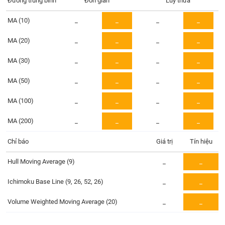
Đường trung bình
Tổng
Đơn giản
Lũy thừa
VS-
quan
SECTOR
MA (10)
_
_
_
_
Giao
dịch
MA (20)
_
_
_
_
Tài
MA (30)
_
_
_
_
chính
NĂNG
Phân
MA (50)
_
_
_
_
LƯỢNG
tích
MA (100)
_
_
_
_
kỹ
thuật
MA (200)
_
_
_
_
Hồ
NGUYÊN
sơ
Chỉ báo
Giá trị
Tín hiệu
VẬT
doanh
LIỆU
nghiệp
Hull Moving Average (9)
_
_
Tin
Ichimoku Base Line (9, 26, 52, 26)
_
_
tức
sự
Volume Weighted Moving Average (20)
_
_
CÔNG
kiện
NGHIỆP
Tài