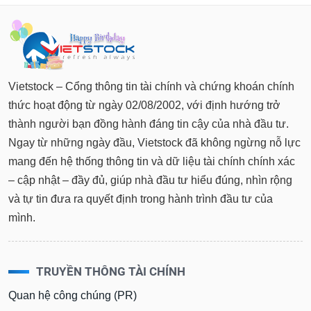
Tất cả
Cổ phiếu
Chỉ số
Chứng chỉ quỹ
Chứng q
Lãnh
đạo
(-)
Vietstock – Cổng thông tin tài chính và chứng khoán chính
Tất cả
Người nội bộ
Người liên quan
Cổ đông lớn
thức hoạt động từ ngày 02/08/2002, với định hướng trở
thành người bạn đồng hành đáng tin cậy của nhà đầu tư.
Tin
tức
Ngay từ những ngày đầu, Vietstock đã không ngừng nỗ lực
(-)
mang đến hệ thống thông tin và dữ liệu tài chính chính xác
– cập nhật – đầy đủ, giúp nhà đầu tư hiểu đúng, nhìn rộng
Bài
và tự tin đưa ra quyết định trong hành trình đầu tư của
viết
của
mình.
tác
giả
(-)
TRUYỀN THÔNG TÀI CHÍNH
Báo
Quan hệ công chúng (PR)
cáo