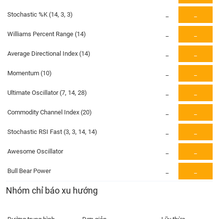
PHIẾU
Hủy
niêm
Stochastic %K (14, 3, 3)
_
_
yết
Williams Percent Range (14)
_
_
Theo
CÔNG
dõi
Average Directional Index (14)
_
_
CỤ
đặc
ĐẦU
biệt
Momentum (10)
_
_
TƯ
Không
Ultimate Oscillator (7, 14, 28)
_
_
được
ký
XUẤT
Commodity Channel Index (20)
_
_
quỹ
DỮ
LIỆU
Danh
Stochastic RSI Fast (3, 3, 14, 14)
_
_
mục
Awesome Oscillator
ETF
_
_
TIN
Cổ
Bull Bear Power
_
_
MỚI
phiếu
Nhóm chỉ báo xu hướng
chi
Ngành
tiết
(-)