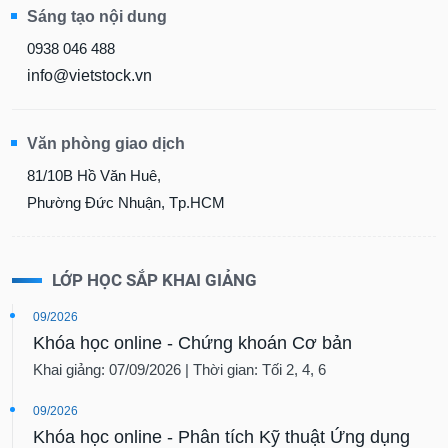
chính
Sáng tạo nội dung
0938 046 488
info@vietstock.vn
Công
cụ
đầu
Văn phòng giao dịch
tư
81/10B Hồ Văn Huê,
Phường Đức Nhuận, Tp.HCM
Truyền
thông
LỚP HỌC SẮP KHAI GIẢNG
tài
chính
09/2026
Khóa học online - Chứng khoán Cơ bản
Khai giảng: 07/09/2026 | Thời gian: Tối 2, 4, 6
Dữ
09/2026
liệu
Khóa học online - Phân tích Kỹ thuật Ứng dụng