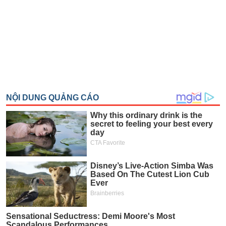
SÓC
SỨC
KHỎE
TÀI
CHÍNH
CÔNG
NGHỆ
THÔNG
TIN
DỊCH