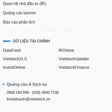
phân
Quan hệ nhà đầu tư (IR)
tích
(-)
Quảng cáo banner
Báo cáo phân tích
Thuật
ngữ
(-)
DỮ LIỆU TÀI CHÍNH
Dịch
DataFeed
IROnline
vụ
(-)
VietstockXLS
VietstockUpdater
InvestOnline
VietstockFinance
Đào
tạo
Quảng cáo & Dịch vụ
0908 169 898 - (028) 3848 7238
kinhdoanh@vietstock.vn
Sách
tài