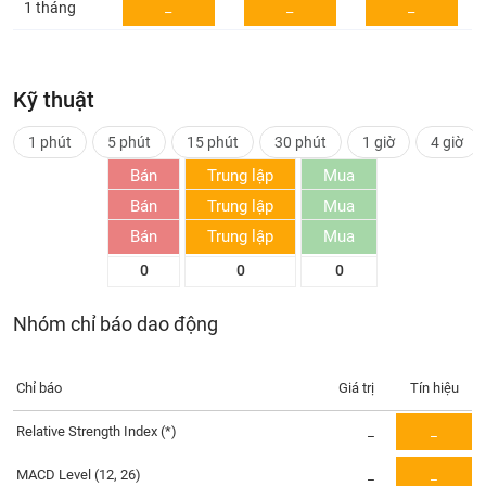
_
_
_
1 tháng
Trạng
thái
NGÀNH
cổ
Kỹ thuật
phiếu
1 phút
5 phút
15 phút
30 phút
1 giờ
4 giờ
Quy
DOANH
mô
Bán
Trung lập
Mua
NGHIỆP
thị
Bán
Trung lập
Mua
0
0
0
trường
Bán
Trung lập
Mua
0
0
0
Niêm
CỔ
0
0
0
yết
PHIẾU
Niêm
Nhóm chỉ báo dao động
yết
mới
PHÁI
Niêm
SINH
Chỉ báo
Giá trị
Tín hiệu
yết
Relative Strength Index
(*)
_
_
bổ
sung
TRÁI
MACD Level (12, 26)
_
_