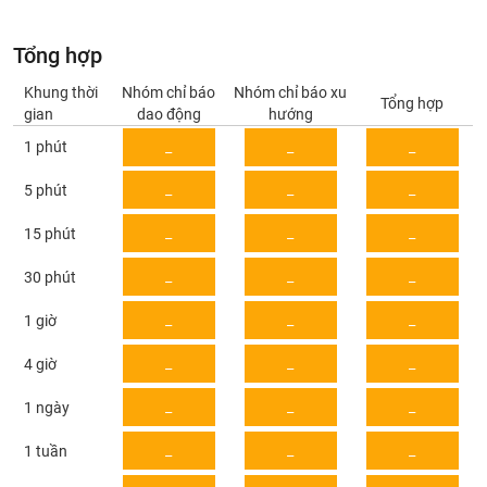
Giá
tích
Đặt
Biểu
Tổng hợp
lệnh
đồ
ĐÔNG
Nước
Khung thời
Nhóm chỉ báo
Nhóm chỉ báo xu
tài
DƯƠNG
Tổng hợp
gian
dao động
hướng
ngoài
chính
1 phút
_
_
_
Tự
TÀI
doanh
_
_
_
5 phút
CHÍNH
Ảnh
CÁ
hưởng
_
_
_
15 phút
NHÂN
chỉ
số
_
_
_
30 phút
Biến
PHÂN
_
_
_
1 giờ
động
TÍCH
cổ
_
_
_
4 giờ
VIETSTOCKFINANCE
phiếu
_
_
_
1 ngày
Giao
dịch
_
_
_
1 tuần
VĨ
nội
MÔ
bộ