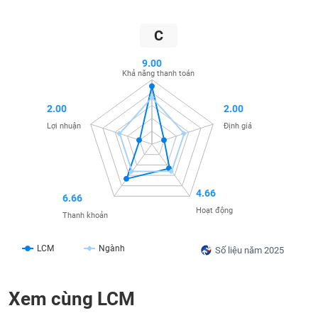
SÓC
SỨC
C
KHỎE
9.00
Khả năng thanh toán
TÀI
2.00
2.00
CHÍNH
Lợi nhuận
Định giá
CÔNG
4.66
6.66
NGHỆ
Hoạt động
Thanh khoản
THÔNG
TIN
LCM
Ngành
Số liệu năm 2025
Xem cùng LCM
DỊCH