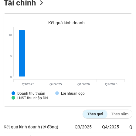
Tài chính
Tất cả
Cổ phiếu
Chỉ số
Chứng chỉ quỹ
Chứng q
Lãnh
đạo
Kết quả kinh doanh
(-)
10
Tất cả
Người nội bộ
Người liên quan
Cổ đông lớn
Tin
5
tức
(-)
0
Bài
Q3/2025
Q4/2025
Q1/2026
Q2/2026
viết
Doanh thu thuần
Lợi nhuận gộp
của
LNST thu nhập DN
tác
giả
(-)
Theo quý
Theo năm
Kết quả kinh doanh (tỷ đồng)
Q3/2025
Q4/2025
Q1
Báo
cáo