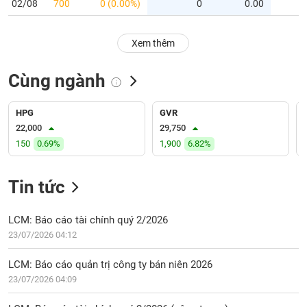
PHIẾU
Hủy
02/08
700
0 (0.00%)
0
0.00
niêm
yết
Xem thêm
Theo
CÔNG
dõi
Cùng ngành
CỤ
đặc
ĐẦU
biệt
TƯ
HPG
GVR
Không
22,000
29,750
được
150
0.69%
1,900
6.82%
ký
XUẤT
quỹ
DỮ
LIỆU
Tin tức
Danh
mục
ETF
LCM: Báo cáo tài chính quý 2/2026
TIN
23/07/2026 04:12
Cổ
MỚI
phiếu
LCM: Báo cáo quản trị công ty bán niên 2026
chi
Ngành
23/07/2026 04:09
tiết
(-)