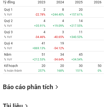
Tỷ đồng
2023
2024
2025
2026
Quý 1
2
8
20
% YoY
-22.78%
+244.40%
+157.61%
Quý 2
4
4
14
% YoY
+35.91%
+19.09%
+217.55%
Quý 3
4
3
11
% YoY
-34.46%
-40.65%
+340.53%
Quý 4
41
19
% YoY
+869.13%
-54.12%
Năm
51
34
45
% YoY
+212.53%
-34.64%
+34.54%
Kế hoạch
20
20
30
50
% hoàn thành
257%
168%
151%
0%
Báo cáo phân tích
Tài liệu