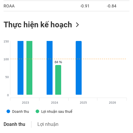
ROAA
-0.91
-0.84
Thực hiện kế hoạch
150
100
84 %
84 %
50
0
2023
2024
2025
2026
Doanh thu
Lợi nhuận sau thuế
Doanh thu
Lợi nhuận