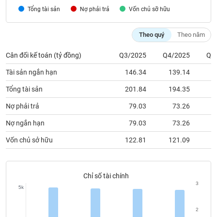
chính
Tổng tài sản
Nợ phải trả
Vốn chủ sỡ hữu
Theo quý
Theo năm
Công
Cân đối kế toán (tỷ đồng)
Q3/2025
Q4/2025
Q1
cụ
đầu
Tài sản ngắn hạn
146.34
139.14
1
tư
Tổng tài sản
201.84
194.35
1
Nợ phải trả
79.03
73.26
Nợ ngắn hạn
79.03
73.26
Truyền
thông
Vốn chủ sở hữu
122.81
121.09
1
tài
chính
Chỉ số tài chính
3
5k
Dữ
liệu
2