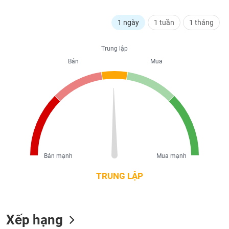
liệu
1 ngày
1 tuần
1 tháng
Tâm
lý
TIÊU
Trung lập
thị
DÙNG
trường
Bán
Mua
KHÔNG
THIẾT
YẾU
TIÊU
DÙNG
Bán mạnh
Mua mạnh
THIẾT
YẾU
TRUNG LẬP
Xếp hạng
CHĂM