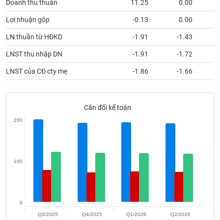
Doanh thu thuần
11.25
0.00
phân
tích
Lợi nhuận gộp
-0.13
0.00
(-)
LN thuần từ HĐKD
-1.91
-1.43
Thuật
LNST thu nhập DN
-1.91
-1.72
ngữ
(-)
LNST của CĐ cty mẹ
-1.86
-1.66
Dịch
vụ
Cân đối kế toán
(-)
200
Đào
tạo
100
Sách
0
tài
Q3/2025
Q4/2025
Q1/2026
Q2/2026