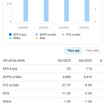
tài
2.5k
chính
1
0
0
Q3/2025
Q4/2025
Q1/2026
Q2/2026
EPS 4 quý
BVPS cơ bản
P/E cơ bản
ROEA
ROA
Theo quý
Theo năm
Chỉ số tài chính
Q3/2025
Q4/2025
Q1
EPS 4 quý
-32
-114
BVPS cơ bản
4,986
4,916
P/E cơ bản
-37.57
-8.80
ROS
-17.02
0.00
ROEA
-1.50
-1.36