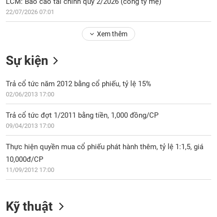
Tổng
LCM: Báo cáo tài chính quý 2/2026 (công ty mẹ)
VS-
quan
22/07/2026 07:01
SECTOR
Giao
Xem thêm
dịch
Tài
Sự kiện
chính
NĂNG
Phân
LƯỢNG
Trả cổ tức năm 2012 bằng cổ phiếu, tỷ lệ 15%
tích
02/06/2013 17:00
kỹ
thuật
Trả cổ tức đợt 1/2011 bằng tiền, 1,000 đồng/CP
Hồ
09/04/2013 17:00
NGUYÊN
sơ
VẬT
doanh
Thực hiện quyền mua cổ phiếu phát hành thêm, tỷ lệ 1:1,5, giá
LIỆU
nghiệp
10,000đ/CP
Tin
11/09/2012 17:00
tức
sự
CÔNG
kiện
Kỹ thuật
NGHIỆP
Tài