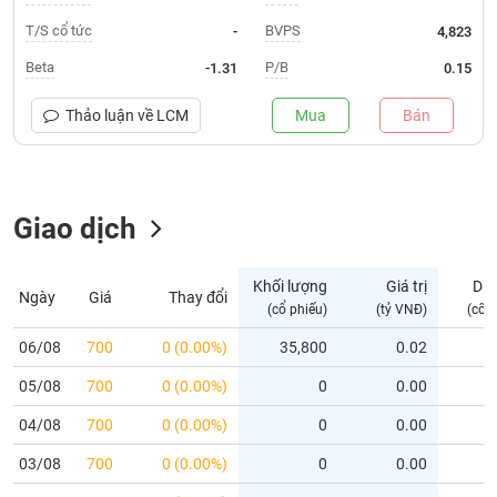
T/S cổ tức
BVPS
-
4,823
Trạng
thái
Beta
P/B
-1.31
0.15
NGÀNH
cổ
phiếu
Thảo luận về
LCM
Mua
Bán
Quy
DOANH
mô
NGHIỆP
thị
trường
Giao dịch
Niêm
CỔ
yết
Khối lượng
Giá trị
Dư
PHIẾU
Ngày
Giá
Thay đổi
(cổ phiếu)
(tỷ VNĐ)
(cổ 
Niêm
yết
06/08
700
0 (0.00%)
35,800
0.02
mới
PHÁI
05/08
700
0 (0.00%)
0
0.00
Niêm
SINH
yết
04/08
700
0 (0.00%)
0
0.00
bổ
03/08
700
0 (0.00%)
0
0.00
sung
TRÁI