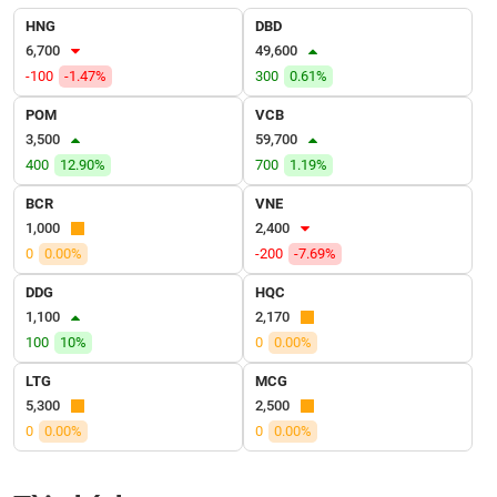
VỤ
HNG
DBD
TRUYỀN
6,700
49,600
THÔNG
-100
-1.47%
300
0.61%
POM
VCB
3,500
59,700
400
12.90%
700
1.19%
TIỆN
ÍCH
BCR
VNE
1,000
2,400
0
0.00%
-200
-7.69%
DDG
HQC
BẤT
1,100
2,170
ĐỘNG
100
10%
0
0.00%
SẢN
LTG
MCG
Mã
5,300
2,500
chứng
0
0.00%
0
0.00%
khoán
(-)