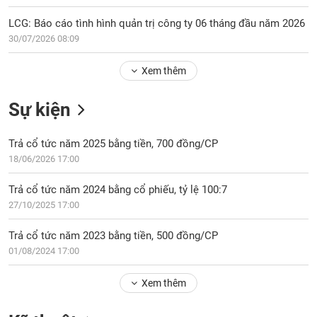
Tổng
VS-
quan
SECTOR
LCG: Báo cáo tình hình quản trị công ty 06 tháng đầu năm 2026
Giao
30/07/2026 08:09
dịch
Xem thêm
Tài
chính
NĂNG
Sự kiện
Phân
LƯỢNG
tích
Trả cổ tức năm 2025 bằng tiền, 700 đồng/CP
kỹ
thuật
18/06/2026 17:00
Hồ
NGUYÊN
Trả cổ tức năm 2024 bằng cổ phiếu, tỷ lệ 100:7
sơ
VẬT
27/10/2025 17:00
doanh
LIỆU
nghiệp
Trả cổ tức năm 2023 bằng tiền, 500 đồng/CP
Tin
01/08/2024 17:00
tức
sự
Xem thêm
CÔNG
kiện
NGHIỆP
Tài