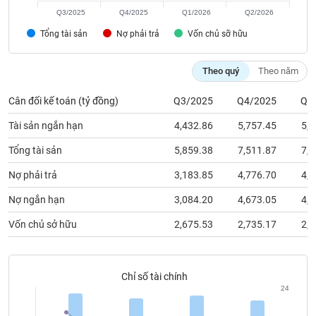
chính
Q3/2025
Q4/2025
Q1/2026
Q2/2026
Tổng tài sản
Nợ phải trả
Vốn chủ sỡ hữu
Công
Theo quý
Theo năm
cụ
đầu
Cân đối kế toán (tỷ đồng)
Q3/2025
Q4/2025
Q1
tư
Tài sản ngắn hạn
4,432.86
5,757.45
5,3
Tổng tài sản
5,859.38
7,511.87
7,1
Nợ phải trả
3,183.85
4,776.70
4,3
Truyền
thông
Nợ ngắn hạn
3,084.20
4,673.05
4,1
tài
chính
Vốn chủ sở hữu
2,675.53
2,735.17
2,7
Chỉ số tài chính
Dữ
24
liệu