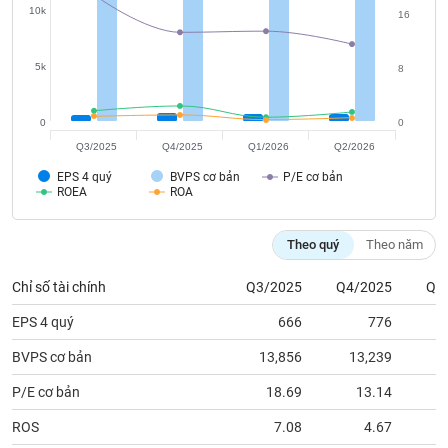
tài
10k
16
chính
5k
8
0
0
Q3/2025
Q4/2025
Q1/2026
Q2/2026
EPS 4 quý
BVPS cơ bản
P/E cơ bản
ROEA
ROA
Theo quý
Theo năm
Chỉ số tài chính
Q3/2025
Q4/2025
Q1
EPS 4 quý
666
776
BVPS cơ bản
13,856
13,239
1
P/E cơ bản
18.69
13.14
ROS
7.08
4.67