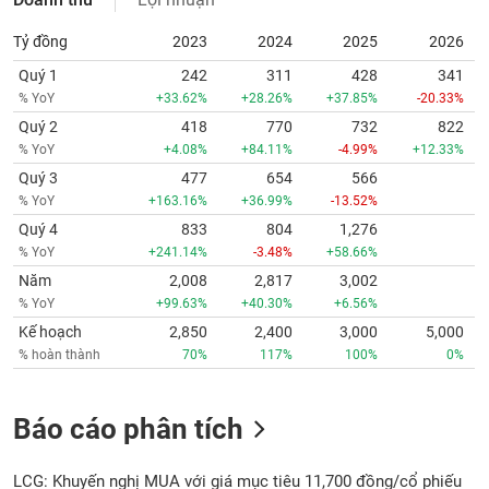
Tỷ đồng
2023
2024
2025
2026
Quý 1
242
311
428
341
% YoY
+33.62%
+28.26%
+37.85%
-20.33%
Quý 2
418
770
732
822
% YoY
+4.08%
+84.11%
-4.99%
+12.33%
Quý 3
477
654
566
% YoY
+163.16%
+36.99%
-13.52%
Quý 4
833
804
1,276
% YoY
+241.14%
-3.48%
+58.66%
Năm
2,008
2,817
3,002
% YoY
+99.63%
+40.30%
+6.56%
Kế hoạch
2,850
2,400
3,000
5,000
% hoàn thành
70%
117%
100%
0%
Báo cáo phân tích
LCG: Khuyến nghị MUA với giá mục tiêu 11,700 đồng/cổ phiếu