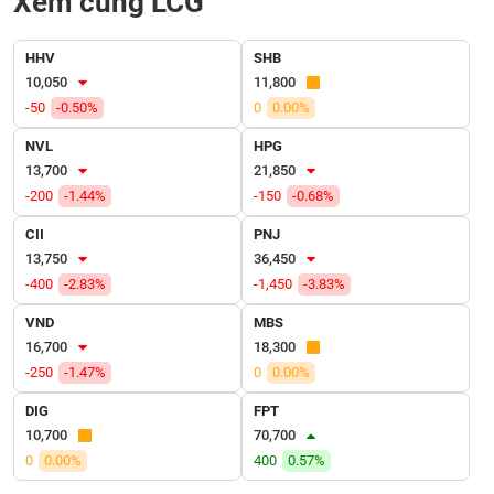
Xem cùng LCG
VỤ
TRUYỀN
THÔNG
HHV
SHB
10,050
11,800
-50
-0.50%
0
0.00%
NVL
HPG
TIỆN
13,700
21,850
ÍCH
-200
-1.44%
-150
-0.68%
CII
PNJ
13,750
36,450
-400
-2.83%
-1,450
-3.83%
BẤT
ĐỘNG
VND
MBS
SẢN
16,700
18,300
-250
-1.47%
0
0.00%
Mã
DIG
FPT
chứng
10,700
70,700
khoán
(-)
0
0.00%
400
0.57%