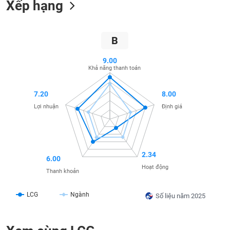
Xếp hạng
SÓC
SỨC
KHỎE
B
9.00
Khả năng thanh toán
TÀI
CHÍNH
7.20
8.00
Lợi nhuận
Định giá
CÔNG
NGHỆ
2.34
6.00
THÔNG
Hoạt động
TIN
Thanh khoản
LCG
Ngành
Số liệu năm 2025
DỊCH