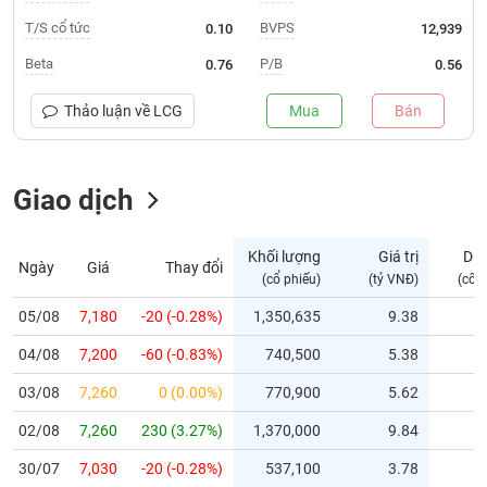
T/S cổ tức
BVPS
0.10
12,939
Trạng
thái
Beta
P/B
0.76
0.56
NGÀNH
cổ
phiếu
Thảo luận về
LCG
Mua
Bán
Quy
DOANH
mô
NGHIỆP
Giao dịch
thị
trường
Niêm
Khối lượng
Giá trị
Dư
Ngày
Giá
Thay đổi
CỔ
yết
(cổ phiếu)
(tỷ VNĐ)
(cổ 
PHIẾU
Niêm
05/08
7,180
-20 (-0.28%)
1,350,635
9.38
yết
mới
04/08
7,200
-60 (-0.83%)
740,500
5.38
PHÁI
Niêm
SINH
03/08
7,260
0 (0.00%)
770,900
5.62
yết
02/08
7,260
230 (3.27%)
1,370,000
9.84
bổ
sung
TRÁI
30/07
7,030
-20 (-0.28%)
537,100
3.78