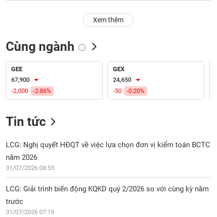
PHIẾU
Hủy
niêm
Xem thêm
yết
Theo
Cùng ngành
CÔNG
dõi
CỤ
đặc
ĐẦU
biệt
GEE
GEX
TƯ
67,900
24,650
Không
-2,000
-2.86%
-50
-0.20%
được
ký
XUẤT
quỹ
DỮ
Tin tức
LIỆU
Danh
mục
LCG: Nghị quyết HĐQT về việc lựa chọn đơn vị kiểm toán BCTC
ETF
năm 2026
TIN
31/07/2026 08:55
Cổ
MỚI
phiếu
LCG: Giải trình biến động KQKD quý 2/2026 so với cùng kỳ năm
chi
Ngành
tiết
trước
(-)
31/07/2026 07:19