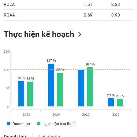
ROEA
1.51
2.23
ROAA
0.69
0.90
Thực hiện kế hoạch
150
117 %
117 %
107 %
107 %
92 %
92 %
100
70 %
70 %
68 %
68 %
50
23 %
23 %
21 %
21 %
0
2023
2024
2025
2026
Doanh thu
Lợi nhuận sau thuế
Doanh thu
Lợi nhuận