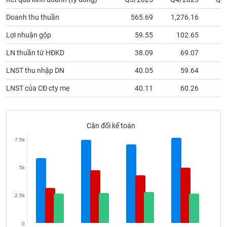
phân
tích
Doanh thu thuần
565.69
1,276.16
3
(-)
Lợi nhuận gộp
59.55
102.65
Thuật
LN thuần từ HĐKD
38.09
69.07
ngữ
(-)
LNST thu nhập DN
40.05
59.64
LNST của CĐ cty mẹ
40.11
60.26
Dịch
vụ
(-)
Cân đối kế toán
7.5k
Đào
tạo
5k
2.5k
Sách
tài
0