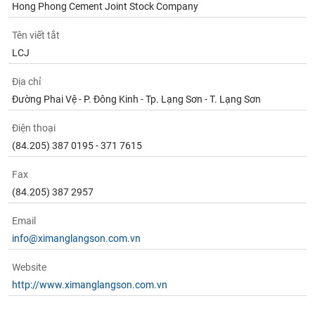
chính
Hong Phong Cement Joint Stock Company
Tên viết tắt
LCJ
Công
Địa chỉ
cụ
đầu
Đường Phai Vệ - P. Đông Kinh - Tp. Lạng Sơn - T. Lạng Sơn
tư
Điện thoại
(84.205) 387 0195 - 371 7615
Fax
Truyền
(84.205) 387 2957
thông
tài
Email
chính
info@ximanglangson.com.vn
Website
http://www.ximanglangson.com.vn
Dữ
liệu