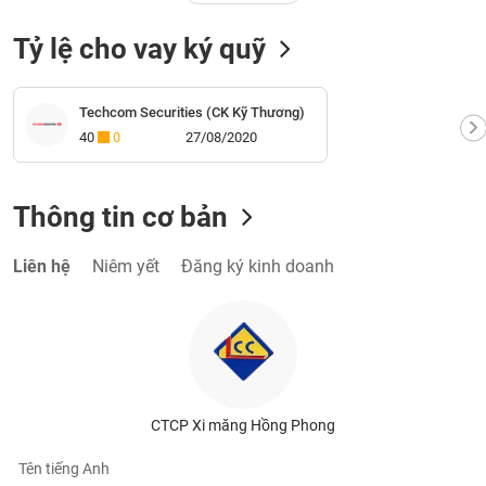
phân
tích
Tỷ lệ cho vay ký quỹ
(-)
Thuật
Techcom Securities (CK Kỹ Thương)
ngữ
40
0
27/08/2020
(-)
Thông tin cơ bản
Dịch
vụ
(-)
Liên hệ
Niêm yết
Đăng ký kinh doanh
Đào
tạo
CTCP Xi măng Hồng Phong
Sách
tài
Tên tiếng Anh