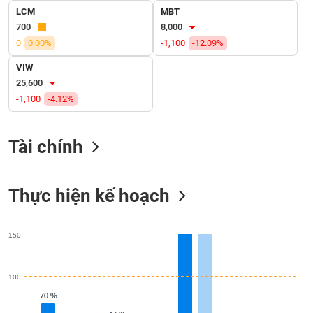
SÓC
LCM
MBT
SỨC
700
8,000
KHỎE
0
0.00%
-1,100
-12.09%
VIW
25,600
-1,100
-4.12%
TÀI
CHÍNH
Tài chính
CÔNG
Thực hiện kế hoạch
NGHỆ
THÔNG
TIN
150
100
70 %
70 %
DỊCH