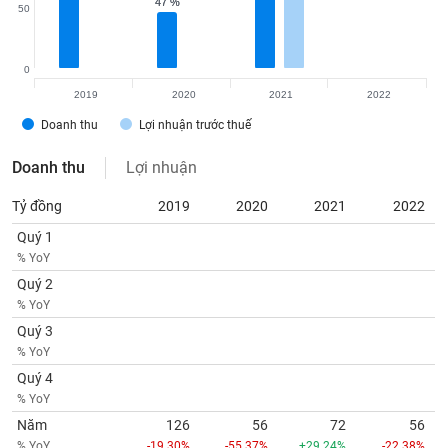
47 %
47 %
VỤ
50
TRUYỀN
THÔNG
0
2019
2020
2021
2022
Doanh thu
Lợi nhuận trước thuế
TIỆN
Doanh thu
Lợi nhuận
ÍCH
Tỷ đồng
2019
2020
2021
2022
Quý 1
% YoY
BẤT
Quý 2
ĐỘNG
% YoY
SẢN
Quý 3
% YoY
Mã
Quý 4
chứng
khoán
% YoY
(-)
Năm
126
56
72
56
% YoY
-19.30%
-55.37%
+29.24%
-22.38%