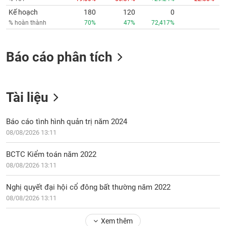
Tất cả
Cổ phiếu
Chỉ số
Chứng chỉ quỹ
Chứng q
Kế hoạch
180
120
0
% hoàn thành
70%
47%
72,417%
Lãnh
đạo
(-)
Báo cáo phân tích
Tất cả
Người nội bộ
Người liên quan
Cổ đông lớn
Tin
Tài liệu
tức
(-)
Báo cáo tình hình quản trị năm 2024
08/08/2026 13:11
Bài
viết
BCTC Kiểm toán năm 2022
của
08/08/2026 13:11
tác
giả
(-)
Nghị quyết đại hội cổ đông bất thường năm 2022
08/08/2026 13:11
Báo
Xem thêm
cáo