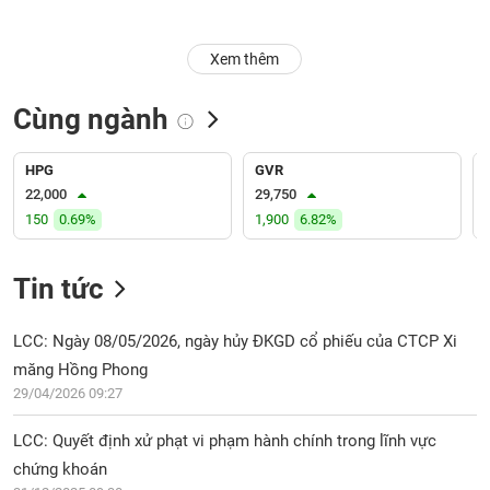
Trạng
Xem thêm
thái
NGÀNH
cổ
phiếu
Cùng ngành
Quy
DOANH
mô
HPG
GVR
NGHIỆP
thị
22,000
29,750
trường
150
0.69%
1,900
6.82%
Niêm
CỔ
yết
Tin tức
PHIẾU
Niêm
yết
LCC: Ngày 08/05/2026, ngày hủy ĐKGD cổ phiếu của CTCP Xi
mới
măng Hồng Phong
PHÁI
Niêm
SINH
29/04/2026 09:27
yết
bổ
LCC: Quyết định xử phạt vi phạm hành chính trong lĩnh vực
sung
chứng khoán
TRÁI