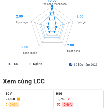
10.00
liệu
Khả năng thanh toán
Tâm
2.00
2.00
lý
TIÊU
Lợi nhuận
Định giá
thị
DÙNG
trường
KHÔNG
THIẾT
YẾU
2.00
2.00
Hoạt động
Thanh khoản
LCC
Ngành
Số liệu năm 2025
TIÊU
DÙNG
THIẾT
Xem cùng LCC
YẾU
BCV
HSG
21,500
10,750
0
0.00%
-50
-0.46%
CHĂM