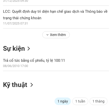
PHIẾU
31/12/2025 09:30
Hủy
niêm
LCC: Quyết định duy trì diện hạn chế giao dịch và Thông báo về
yết
trạng thái chứng khoán
Theo
CÔNG
11/07/2025 07:31
dõi
CỤ
đặc
ĐẦU
Xem thêm
biệt
TƯ
Không
Sự kiện
được
ký
XUẤT
quỹ
Trả cổ tức bằng cổ phiếu, tỷ lệ 100:11
DỮ
LIỆU
08/06/2010 17:00
Danh
mục
ETF
Kỹ thuật
TIN
Cổ
MỚI
phiếu
chi
Ngành
1 ngày
1 tuần
1 tháng
tiết
(-)