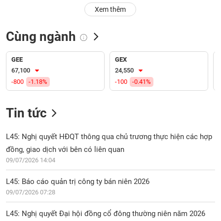
PHIẾU
Hủy
Xem thêm
niêm
yết
Cùng ngành
Theo
CÔNG
dõi
CỤ
đặc
GEE
GEX
ĐẦU
biệt
67,100
24,550
TƯ
-800
-1.18%
-100
-0.41%
Không
được
ký
Tin tức
XUẤT
quỹ
DỮ
LIỆU
Danh
L45: Nghị quyết HĐQT thông qua chủ trương thực hiện các hợp
mục
đồng, giao dịch với bên có liên quan
ETF
09/07/2026 14:04
TIN
Cổ
MỚI
L45: Báo cáo quản trị công ty bán niên 2026
phiếu
09/07/2026 07:28
chi
Ngành
tiết
(-)
L45: Nghị quyết Đại hội đồng cổ đông thường niên năm 2026