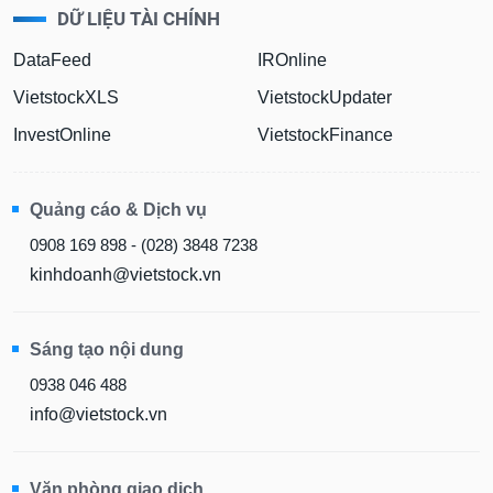
DỮ LIỆU TÀI CHÍNH
DataFeed
IROnline
VietstockXLS
VietstockUpdater
InvestOnline
VietstockFinance
Quảng cáo & Dịch vụ
0908 169 898 - (028) 3848 7238
kinhdoanh@vietstock.vn
Sáng tạo nội dung
0938 046 488
info@vietstock.vn
Văn phòng giao dịch