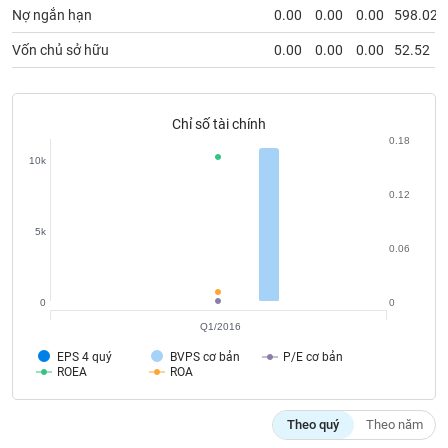
chính
Nợ ngắn hạn
0.00
0.00
0.00
598.02
Vốn chủ sở hữu
0.00
0.00
0.00
52.52
Công
cụ
Chỉ số tài chính
đầu
0.18
tư
10k
0.12
5k
0.06
Truyền
thông
tài
0
0
chính
Q1/2016
EPS 4 quý
BVPS cơ bản
P/E cơ bản
ROEA
ROA
Dữ
Theo quý
Theo năm
liệu