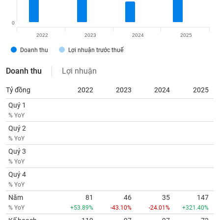
0
2022
2023
2024
2025
Doanh thu
Lợi nhuận trước thuế
Doanh thu
Lợi nhuận
Tỷ đồng
2022
2023
2024
2025
Quý 1
% YoY
Quý 2
% YoY
Quý 3
% YoY
Quý 4
% YoY
Năm
81
46
35
147
% YoY
+53.89%
-43.10%
-24.01%
+321.40%