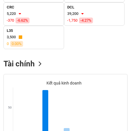
VỤ
CRC
DCL
TRUYỀN
5,220
39,200
THÔNG
-370
-6.62%
-1,750
-4.27%
L35
3,500
TIỆN
0
0.00%
ÍCH
Tài chính
BẤT
Kết quả kinh doanh
ĐỘNG
SẢN
Mã
50
chứng
khoán
(-)