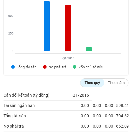
phân
tích
(-)
500
Thuật
250
ngữ
(-)
0
Dịch
Q1/2016
vụ
Tổng tài sản
(-)
Nợ phải trả
Vốn chủ sỡ hữu
Theo quý
Theo năm
Đào
tạo
Cân đối kế toán (tỷ đồng)
Q1/2016
Tài sản ngắn hạn
0.00
0.00
0.00
598.41
Tổng tài sản
0.00
0.00
0.00
704.62
Sách
Nợ phải trả
0.00
0.00
0.00
652.09
tài