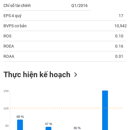
tài
Chỉ số tài chính
Q1/2016
chính
EPS 4 quý
17
BVPS cơ bản
10,942
ROS
0.10
ROEA
0.16
ROAA
0.01
Thực hiện kế hoạch
150
100
68 %
68 %
47 %
47 %
50
36 %
36 %