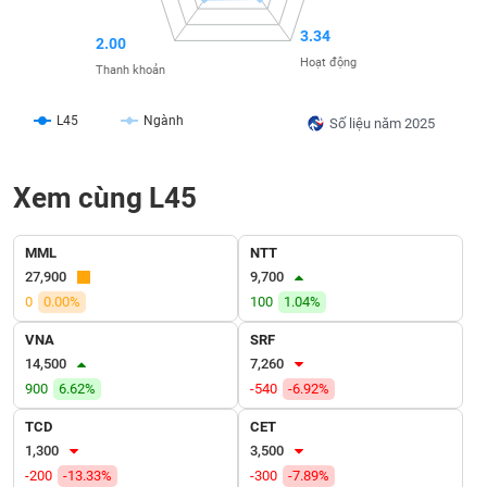
SÓC
SỨC
3.34
2.00
KHỎE
Hoạt động
Thanh khoản
L45
Ngành
Số liệu năm 2025
TÀI
CHÍNH
Xem cùng L45
MML
NTT
27,900
9,700
CÔNG
0
0.00%
100
1.04%
NGHỆ
THÔNG
VNA
SRF
TIN
14,500
7,260
900
6.62%
-540
-6.92%
TCD
CET
1,300
3,500
DỊCH
-200
-13.33%
-300
-7.89%