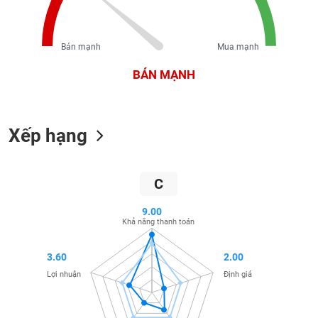
liệu
Tâm
Bán mạnh
Mua mạnh
lý
TIÊU
thị
BÁN MẠNH
DÙNG
trường
KHÔNG
THIẾT
YẾU
Xếp hạng
C
TIÊU
DÙNG
9.00
THIẾT
Khả năng thanh toán
YẾU
3.60
2.00
Lợi nhuận
Định giá
CHĂM