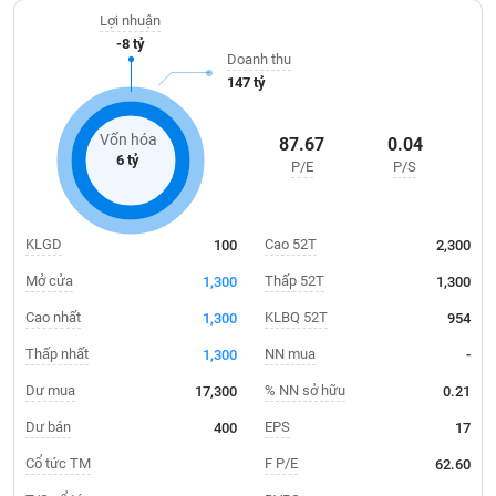
Giá
tích
Lợi nhuận
Đặt
-8 tỷ
Biểu
lệnh
Doanh thu
đồ
ĐÔNG
147 tỷ
Nước
tài
DƯƠNG
ngoài
chính
Vốn hóa
87.67
0.04
Tự
6 tỷ
P/E
P/S
TÀI
doanh
CHÍNH
Ảnh
CÁ
hưởng
NHÂN
KLGD
Cao 52T
100
2,300
chỉ
số
Mở cửa
Thấp 52T
1,300
1,300
Biến
Cao nhất
KLBQ 52T
1,300
954
PHÂN
động
TÍCH
Thấp nhất
NN mua
1,300
-
cổ
VIETSTOCKFINANCE
phiếu
Dư mua
% NN sở hữu
17,300
0.21
Giao
Dư bán
EPS
400
17
dịch
Cổ tức TM
F P/E
62.60
VĨ
nội
MÔ
bộ