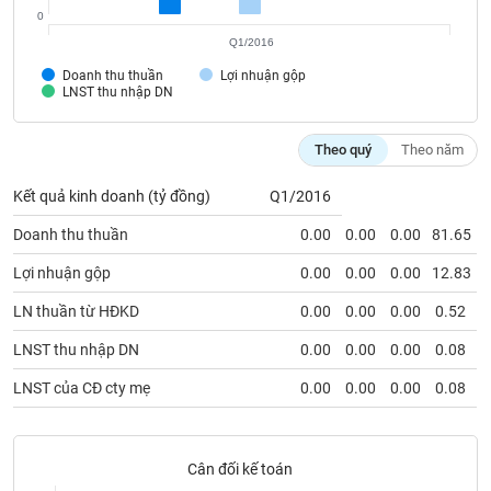
Tất cả
Cổ phiếu
Chỉ số
Chứng chỉ quỹ
Chứng q
0
Q1/2016
Lãnh
Doanh thu thuần
Lợi nhuận gộp
đạo
LNST thu nhập DN
(-)
Tất cả
Người nội bộ
Người liên quan
Cổ đông lớn
Theo quý
Theo năm
Kết quả kinh doanh (tỷ đồng)
Q1/2016
Tin
tức
Doanh thu thuần
0.00
0.00
0.00
81.65
(-)
Lợi nhuận gộp
0.00
0.00
0.00
12.83
Bài
LN thuần từ HĐKD
0.00
0.00
0.00
0.52
viết
của
LNST thu nhập DN
0.00
0.00
0.00
0.08
tác
giả
LNST của CĐ cty mẹ
0.00
0.00
0.00
0.08
(-)
Báo
Cân đối kế toán
cáo