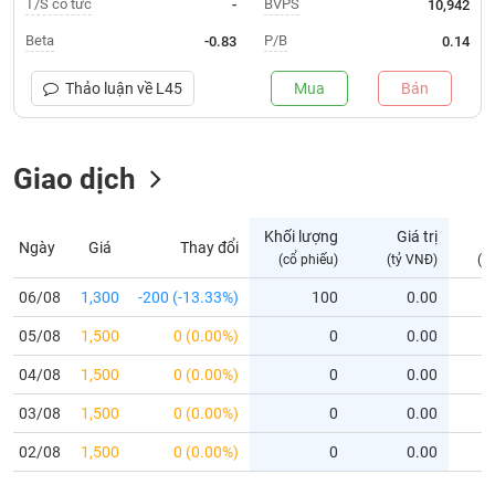
T/S cổ tức
BVPS
-
10,942
Trạng
Beta
P/B
-0.83
0.14
thái
NGÀNH
cổ
Thảo luận về
L45
Mua
Bán
phiếu
Quy
Giao dịch
DOANH
mô
NGHIỆP
thị
trường
Khối lượng
Giá trị
D
Ngày
Giá
Thay đổi
Niêm
(cổ phiếu)
(tỷ VNĐ)
(c
CỔ
yết
PHIẾU
06/08
1,300
-200 (-13.33%)
100
0.00
Niêm
05/08
yết
1,500
0 (0.00%)
0
0.00
mới
PHÁI
04/08
1,500
0 (0.00%)
0
0.00
Niêm
SINH
03/08
1,500
0 (0.00%)
0
0.00
yết
bổ
02/08
1,500
0 (0.00%)
0
0.00
sung
TRÁI