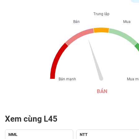
PHIẾU
Trung lập
Bán
Mua
CÔNG
CỤ
ĐẦU
TƯ
XUẤT
DỮ
Bán mạnh
Mua m
LIỆU
BÁN
TIN
MỚI
Xem cùng L45
Ngành
(-)
MML
NTT