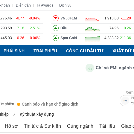
 khoán
Diễn đàn
IR Awards
Dịch vụ
,776.46
-0.77
-0.04%
VN30F1M
1,913.80
-11.20
293.59
7.18
2.51%
Dầu
74.96
0.26
o
Tin tức
Báo cáo phân tích
Thuật ngữ
Dịch vụ
445.03
-0.26
-0.06%
Spot Gold
4,283.32
211.36
PHÁI SINH
TRÁI PHIẾU
CÔNG CỤ ĐẦU TƯ
XUẤT DỮ 
Chỉ số PMI ngành sản xu
Xem 
P
húc phiên
Cảnh báo và hạn chế giao dịch
ghiệp
Kỹ thuật xây dựng
Hồ sơ
Tin tức & Sự kiện
Cùng ngành
Tài liệu
Giao 