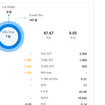
Lợi nhuận
-8 tỷ
Doanh thu
147 tỷ
Vốn hóa
87.67
0.05
7 tỷ
P/E
P/S
Cao 52T
-
2,300
Thấp 52T
1,500
1,400
KLBQ 52T
1,500
953
NN mua
1,500
-
% NN sở hữu
-
0.21
EPS
-
17
F P/E
62.60
BVPS
-
10,942
P/B
-0.83
0.14