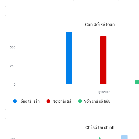
Cân đối kế toán
TIÊU
DÙNG
KHÔNG
500
THIẾT
YẾU
250
0
TIÊU
DÙNG
Q1/2016
THIẾT
Tổng tài sản
Nợ phải trả
Vốn chủ sỡ hữu
YẾU
Chỉ số tài chính
CHĂM