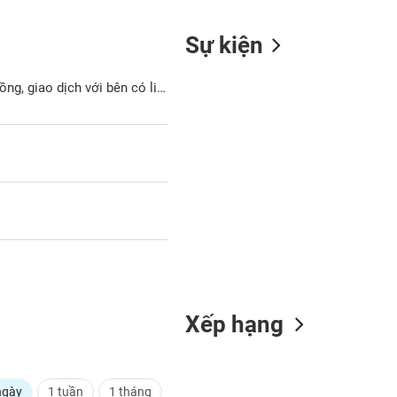
Sự kiện
L45: Nghị quyết HĐQT thông qua chủ trương thực hiện các hợp đồng, giao dịch với bên có liên quan
Xếp hạng
ngày
1 tuần
1 tháng