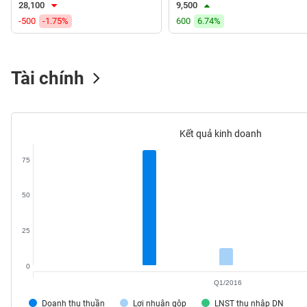
28,100
9,500
VS-
-500
-1.75%
600
6.74%
SECTOR
Tài chính
NĂNG
LƯỢNG
Kết quả kinh doanh
75
NGUYÊN
50
VẬT
LIỆU
25
0
Q1/2016
CÔNG
NGHIỆP
Doanh thu thuần
Lợi nhuận gộp
LNST thu nhập DN