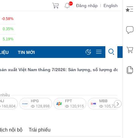
9+
Đăng nhập
English
|
-0.58%
0.35%
5.19%
LIỆU
TIN MỚI
ất Việt Nam tháng 7/2026: Sản lượng, số lượng đơn đặt hàng mới
nhiều
NJ
HPG
FPT
MBB
V
160,804
128,898
120,915
105,721
dịch nội bộ
Trái phiếu