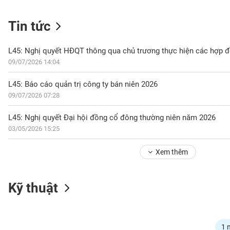
Tin tức
NGÀNH
09/07/2026 14:04
DOANH
L45: Báo cáo quản trị công ty bán niên 2026
NGHIỆP
09/07/2026 07:28
L45: Nghị quyết Đại hội đồng cổ đông thường niên năm 2026
03/05/2026 15:25
CỔ
PHIẾU
Xem thêm
PHÁI
Kỹ thuật
SINH
TRÁI
1 