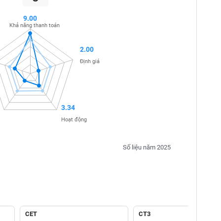
9.00
Khả năng thanh toán
2.00
Định giá
3.34
Hoạt động
Số liệu năm 2025
CET
CT3