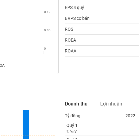
EPS 4 quý
0.12
BVPS cơ bản
ROS
0.06
ROEA
0
ROAA
ROA
Doanh thu
Lợi nhuận
Tỷ đồng
2022
Quý 1
% YoY