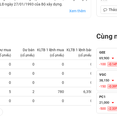
CLĐ ngày 27/01/1993 của Bộ xây dựng.
Thảo 
Xem thêm
Cùng 
Dư mua
Dư bán
KLTB 1 lệnh mua
KLTB 1 lệnh bán
NN mua
GEE
ổ phiếu)
(cổ phiếu)
(cổ phiếu)
(cổ phiếu)
(tỷ VNĐ)
69,900
0
0
0
0
-100
-0.14
0.00
0
0
0
0
0.00
VGC
38,150
0
0
0
0
0.00
-150
-0.39
5
2
780
6,350
0.00
PC1
0
0
0
0
0.00
21,000
-500
-2.33