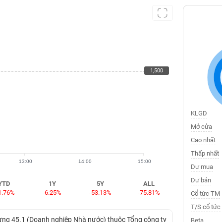
1,500
1,500
KLGD
Mở cửa
Cao nhất
Thấp nhất
13:00
14:00
15:00
Dư mua
Dư bán
YTD
1Y
5Y
ALL
1.76%
-6.25%
-53.13%
-75.81%
Cổ tức TM
T/S cổ tức
Dựng 45.1 (Doanh nghiệp Nhà nước) thuộc Tổng công ty
Beta