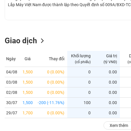
GIỚI
Lắp Máy Việt Nam được thành lập theo Quyết định số 009A/BXD-T
ĐÔNG
DƯƠNG
Giao dịch
TÀI
CHÍNH
Khối lượng
Giá trị
Ngày
Giá
Thay đổi
CÁ
(cổ phiếu)
(tỷ VNĐ)
(c
NHÂN
04/08
1,500
0 (0.00%)
0
0.00
03/08
1,500
0 (0.00%)
0
0.00
PHÂN
TÍCH
02/08
1,500
0 (0.00%)
0
0.00
VIETSTOCKFINANCE
30/07
1,500
-200 (-11.76%)
100
0.00
29/07
1,700
0 (0.00%)
0
0.00
VĨ
Xem thêm
MÔ