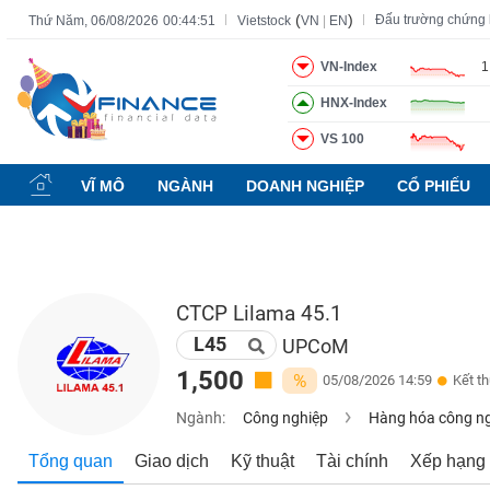
(
)
Đấu trường chứng
Thứ Năm, 06/08/2026
00:44:52
Vietstock
VN
|
EN
VN-Index
1
HNX-Index
Tất cả
Tính năng
Ngành
Mã chứng khoán
Lãnh đạ
VS 100
Tính
năng
VĨ MÔ
NGÀNH
DOANH NGHIỆP
CỔ PHIẾU
(-)
VIETSTOCK
CTCP Lilama 45.1
L45
CHỨNG
UPCoM
KHOÁN
1,500
%
05/08/2026 14:59
Kết t
Ngành:
Công nghiệp
Hàng hóa công n
DOANH
Tổng quan
Giao dịch
Kỹ thuật
Tài chính
Xếp hạng
NGHIỆP