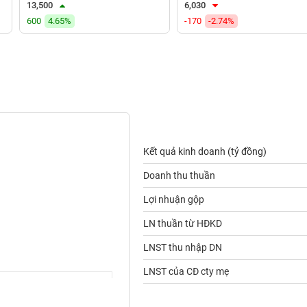
13,500
6,030
600
4.65%
-170
-2.74%
Kết quả kinh doanh (tỷ đồng)
Doanh thu thuần
Lợi nhuận gộp
LN thuần từ HĐKD
LNST thu nhập DN
LNST của CĐ cty mẹ