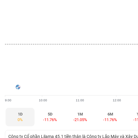
BẤT
ĐỘNG
SẢN
TÀI
CHÍNH
HÀNG
HÓA
9:00
10:00
11:00
12:00
KINH
TẾ
1D
5D
1M
6M
0%
-11.76%
-21.05%
-11.76%
-1
THẾ
Công ty Cổ phần Lilama 45.1 tiền thân là Công ty Lắp Máy và Xây 