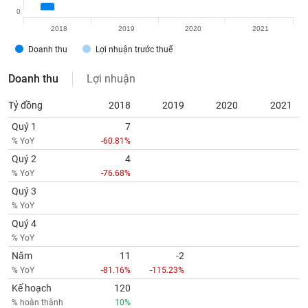
tài
0
chính
2018
2019
2020
2021
Doanh thu
Lợi nhuận trước thuế
Doanh thu
Lợi nhuận
Tỷ đồng
2018
2019
2020
2021
Quý 1
7
% YoY
-60.81%
Quý 2
4
% YoY
-76.68%
Quý 3
% YoY
Quý 4
% YoY
Năm
11
-2
% YoY
-81.16%
-115.23%
Kế hoạch
120
% hoàn thành
10%