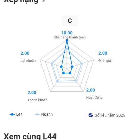
liệu
Tâm
C
lý
TIÊU
thị
DÙNG
10.00
trường
Khả năng thanh toán
KHÔNG
THIẾT
YẾU
2.00
2.00
Lợi nhuận
Định giá
TIÊU
2.00
DÙNG
2.00
THIẾT
Hoạt động
Thanh khoản
YẾU
L44
Ngành
Số liệu năm 2025
Xem cùng L44
CHĂM