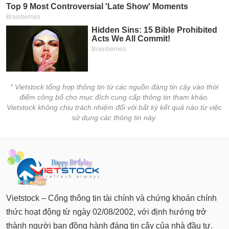
* Vietstock tổng hợp thông tin từ các nguồn đáng tin cậy vào thời
điểm công bố cho mục đích cung cấp thông tin tham khảo.
Vietstock không chịu trách nhiệm đối với bất kỳ kết quả nào từ việc
sử dụng các thông tin này.
Vietstock – Cổng thông tin tài chính và chứng khoán chính
thức hoạt động từ ngày 02/08/2002, với định hướng trở
thành người bạn đồng hành đáng tin cậy của nhà đầu tư.