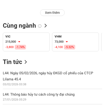
Trạng
Xem thêm
thái
NGÀNH
cổ
phiếu
Cùng ngành
Quy
DOANH
mô
VIC
VHM
NGHIỆP
thị
215,000
73,000
trường
-3,800
-1.74%
-4,100
-5.32%
Niêm
CỔ
yết
Tin tức
PHIẾU
Niêm
yết
L44: Ngày 05/02/2026, ngày hủy ĐKGD cổ phiếu của CTCP
mới
Lilama 45.4
PHÁI
Niêm
SINH
03/02/2026 03:38
yết
bổ
L44: Thông báo hủy tư cách công ty đại chúng
sung
27/01/2026 05:29
TRÁI