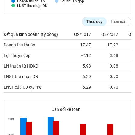
Doanh thu thuần
Lợi nhuận gộp
VỤ
LNST thu nhập DN
TRUYỀN
THÔNG
Theo quý
Theo năm
Kết quả kinh doanh (tỷ đồng)
Q2/2017
Q3/2017
Q1
Doanh thu thuần
17.47
17.22
TIỆN
ÍCH
Lợi nhuận gộp
-2.12
3.68
LN thuần từ HĐKD
-5.93
0.08
LNST thu nhập DN
-6.29
-0.70
BẤT
LNST của CĐ cty mẹ
-6.29
-0.70
ĐỘNG
SẢN
Mã
Cân đối kế toán
chứng
khoán
300
(-)