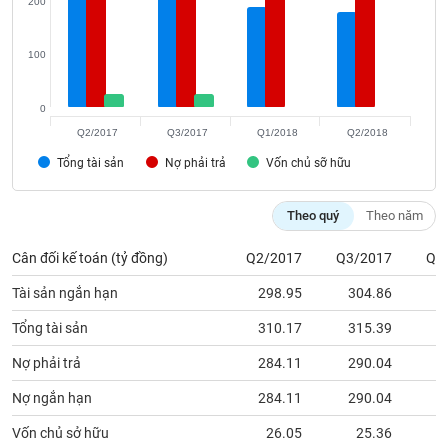
200
Tất cả
Cổ phiếu
Chỉ số
Chứng chỉ quỹ
Chứng q
100
Lãnh
đạo
(-)
0
Tất cả
Người nội bộ
Người liên quan
Cổ đông lớn
Q2/2017
Q3/2017
Q1/2018
Q2/2018
Tổng tài sản
Nợ phải trả
Vốn chủ sỡ hữu
Tin
tức
(-)
Theo quý
Theo năm
Cân đối kế toán (tỷ đồng)
Q2/2017
Q3/2017
Q1
Bài
Tài sản ngắn hạn
298.95
304.86
1
viết
của
Tổng tài sản
310.17
315.39
1
tác
giả
(-)
Nợ phải trả
284.11
290.04
2
Nợ ngắn hạn
284.11
290.04
2
Báo
Vốn chủ sở hữu
26.05
25.36
cáo