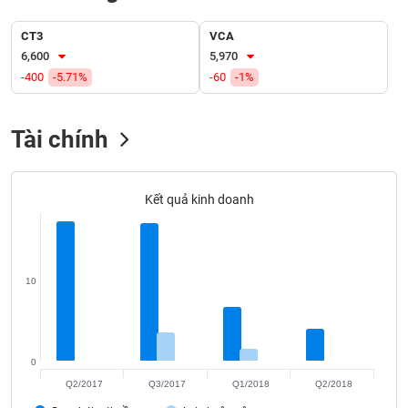
SÓC
SỨC
CT3
VCA
KHỎE
6,600
5,970
-400
-5.71%
-60
-1%
Tài chính
TÀI
CHÍNH
Kết quả kinh doanh
CÔNG
NGHỆ
10
THÔNG
TIN
0
Q2/2017
Q3/2017
Q1/2018
Q2/2018
DỊCH