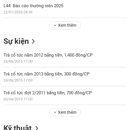
PHIẾU
Hủy
L44: Báo cáo thường niên 2025
niêm
22/01/2026 04:56
yết
Theo
Xem thêm
CÔNG
dõi
CỤ
đặc
ĐẦU
Sự kiện
biệt
TƯ
Không
Trả cổ tức năm 2012 bằng tiền, 1,400 đồng/CP
được
24/06/2015 17:00
ký
XUẤT
quỹ
DỮ
Trả cổ tức năm 2013 bằng tiền, 300 đồng/CP
LIỆU
Danh
24/06/2015 17:00
mục
ETF
Trả cổ tức đợt 2/2011 bằng tiền, 700 đồng/CP
TIN
03/04/2013 17:00
Cổ
MỚI
phiếu
Xem thêm
chi
Ngành
tiết
(-)
Kỹ thuật