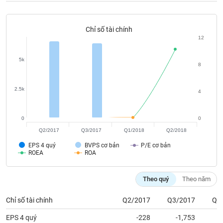
phân
tích
(-)
Chỉ số tài chính
12
Thuật
ngữ
5k
8
(-)
2.5k
4
Dịch
vụ
(-)
0
0
Q2/2017
Q3/2017
Q1/2018
Q2/2018
EPS 4 quý
BVPS cơ bản
P/E cơ bản
Đào
ROEA
ROA
tạo
Theo quý
Theo năm
Chỉ số tài chính
Q2/2017
Q3/2017
Q1
Sách
tài
EPS 4 quý
-228
-1,753