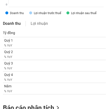
SÓC
0
SỨC
KHỎE
Doanh thu
Lợi nhuận trước thuế
Lợi nhuận sau thuế
Doanh thu
Lợi nhuận
Tỷ đồng
TÀI
Quý 1
CHÍNH
% YoY
Quý 2
% YoY
Quý 3
CÔNG
% YoY
NGHỆ
Quý 4
THÔNG
% YoY
TIN
Năm
% YoY
DỊCH
Báo cáo phân tích