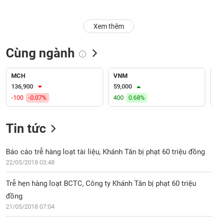
Trạng
Xem thêm
thái
NGÀNH
cổ
phiếu
Cùng ngành
Quy
DOANH
mô
MCH
VNM
NGHIỆP
thị
136,900
59,000
trường
-100
-0.07%
400
0.68%
Niêm
CỔ
yết
Tin tức
PHIẾU
Niêm
yết
Báo cáo trễ hàng loạt tài liệu, Khánh Tân bị phạt 60 triệu đồng
mới
22/05/2018 03:48
PHÁI
Niêm
SINH
Trễ hẹn hàng loạt BCTC, Công ty Khánh Tân bị phạt 60 triệu
yết
bổ
đồng
sung
21/05/2018 07:04
TRÁI