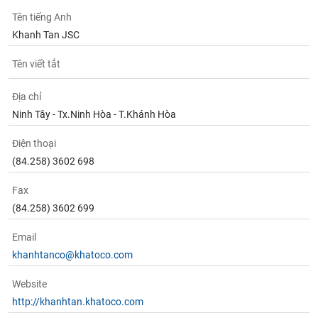
Tất cả
Cổ phiếu
Chỉ số
Chứng chỉ quỹ
Chứng q
Tên tiếng Anh
Khanh Tan JSC
Lãnh
đạo
(-)
Tên viết tắt
Tất cả
Người nội bộ
Người liên quan
Cổ đông lớn
Địa chỉ
Ninh Tây - Tx.Ninh Hòa - T.Khánh Hòa
Tin
tức
Điện thoại
(-)
(84.258) 3602 698
Fax
Bài
(84.258) 3602 699
viết
của
tác
Email
giả
khanhtanco@khatoco.com
(-)
Website
Báo
http://khanhtan.khatoco.com
cáo