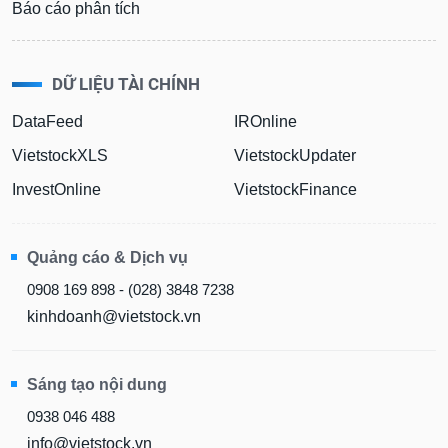
Báo cáo phân tích
DỮ LIỆU TÀI CHÍNH
DataFeed
IROnline
VietstockXLS
VietstockUpdater
InvestOnline
VietstockFinance
Quảng cáo & Dịch vụ
0908 169 898 - (028) 3848 7238
kinhdoanh@vietstock.vn
Sáng tạo nội dung
0938 046 488
info@vietstock.vn