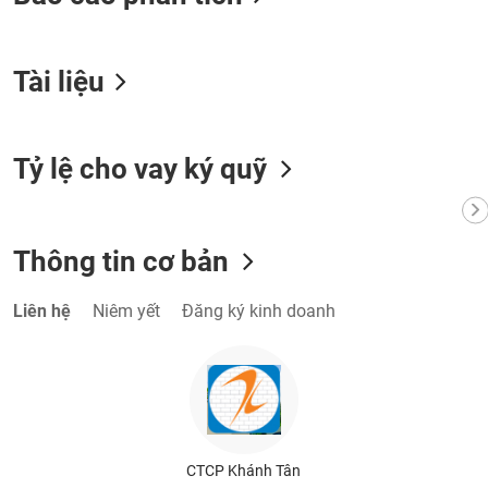
VỤ
TRUYỀN
THÔNG
Tài liệu
Tỷ lệ cho vay ký quỹ
TIỆN
ÍCH
Thông tin cơ bản
BẤT
Liên hệ
Niêm yết
Đăng ký kinh doanh
ĐỘNG
SẢN
Mã
chứng
khoán
(-)
CTCP Khánh Tân