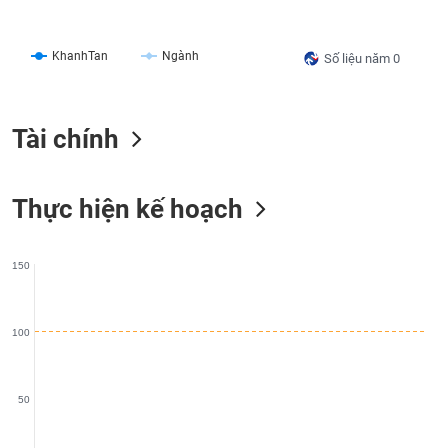
liệu
Tâm
KhanhTan
Ngành
Số liệu năm 0
lý
TIÊU
thị
DÙNG
trường
KHÔNG
Tài chính
THIẾT
YẾU
Thực hiện kế hoạch
TIÊU
150
DÙNG
THIẾT
YẾU
100
50
CHĂM