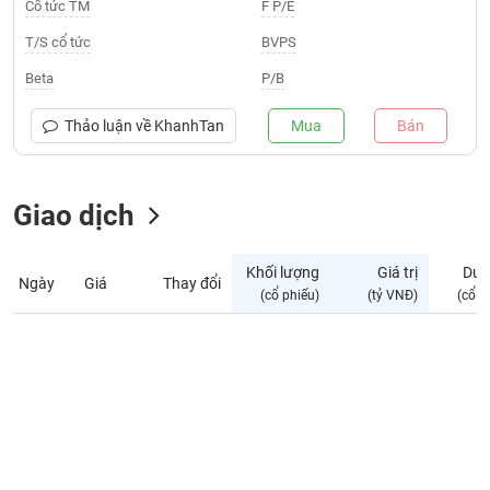
Giá
Cổ tức TM
F P/E
tích
Đặt
T/S cổ tức
BVPS
Biểu
lệnh
đồ
ĐÔNG
Beta
P/B
Nước
tài
DƯƠNG
ngoài
chính
Thảo luận về
KhanhTan
Mua
Bán
Tự
TÀI
doanh
CHÍNH
Giao dịch
Ảnh
CÁ
hưởng
NHÂN
chỉ
Khối lượng
Giá trị
Dư 
số
Ngày
Giá
Thay đổi
(cổ phiếu)
(tỷ VNĐ)
(cổ p
Biến
PHÂN
động
TÍCH
cổ
VIETSTOCKFINANCE
phiếu
Giao
dịch
VĨ
nội
MÔ
bộ