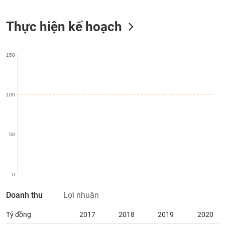
liệu
Thực hiện kế hoạch
Tâm
lý
TIÊU
thị
DÙNG
150
trường
KHÔNG
THIẾT
YẾU
100
TIÊU
50
DÙNG
THIẾT
YẾU
0
Doanh thu
Lợi nhuận
Tỷ đồng
2017
2018
2019
2020
CHĂM