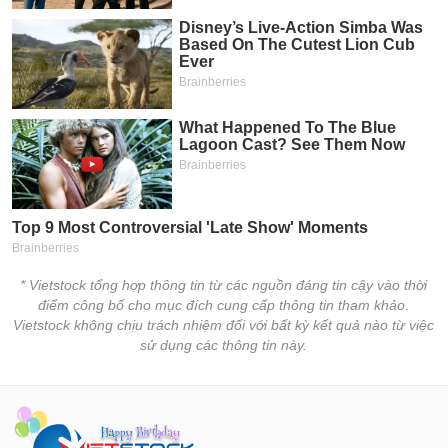
chính
Công
cụ
đầu
tư
Truyền
thông
* Vietstock tổng hợp thông tin từ các nguồn đáng tin cậy vào thời
tài
điểm công bố cho mục đích cung cấp thông tin tham khảo.
chính
Vietstock không chịu trách nhiệm đối với bất kỳ kết quả nào từ việc
sử dụng các thông tin này.
Dữ
liệu