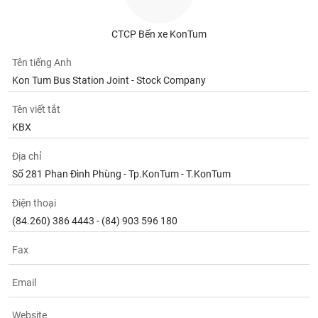
Tất cả
Cổ phiếu
Chỉ số
Chứng chỉ quỹ
Chứng q
CTCP Bến xe KonTum
Lãnh
đạo
Tên tiếng Anh
(-)
Kon Tum Bus Station Joint - Stock Company
Tất cả
Người nội bộ
Người liên quan
Cổ đông lớn
Tên viết tắt
KBX
Tin
tức
(-)
Địa chỉ
Số 281 Phan Đình Phùng - Tp.KonTum - T.KonTum
Bài
Điện thoại
viết
(84.260) 386 4443 - (84) 903 596 180
của
tác
giả
Fax
(-)
Email
Báo
cáo
Website