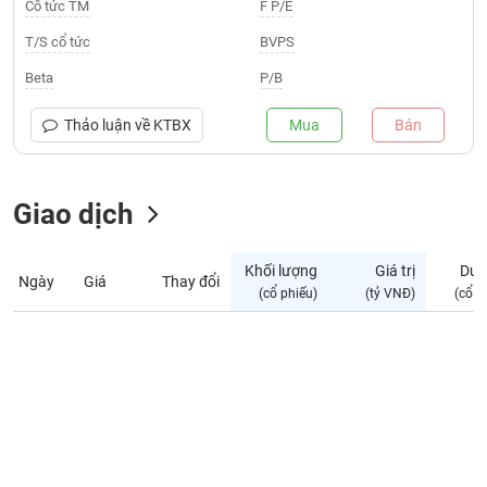
Giá
Cổ tức TM
F P/E
tích
Đặt
T/S cổ tức
BVPS
Biểu
lệnh
đồ
ĐÔNG
Beta
P/B
Nước
tài
DƯƠNG
ngoài
chính
Thảo luận về
KTBX
Mua
Bán
Tự
TÀI
doanh
CHÍNH
Giao dịch
Ảnh
CÁ
hưởng
NHÂN
chỉ
Khối lượng
Giá trị
Dư 
số
Ngày
Giá
Thay đổi
(cổ phiếu)
(tỷ VNĐ)
(cổ p
Biến
PHÂN
động
TÍCH
cổ
VIETSTOCKFINANCE
phiếu
Giao
dịch
VĨ
nội
MÔ
bộ