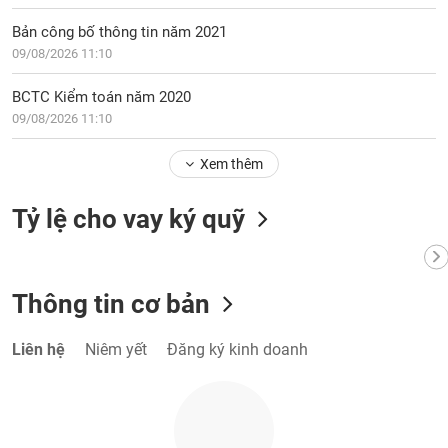
VỤ
TRUYỀN
Bản công bố thông tin năm 2021
THÔNG
09/08/2026 11:10
BCTC Kiểm toán năm 2020
09/08/2026 11:10
TIỆN
Xem thêm
ÍCH
Tỷ lệ cho vay ký quỹ
BẤT
ĐỘNG
Thông tin cơ bản
SẢN
Liên hệ
Niêm yết
Đăng ký kinh doanh
Mã
chứng
khoán
(-)