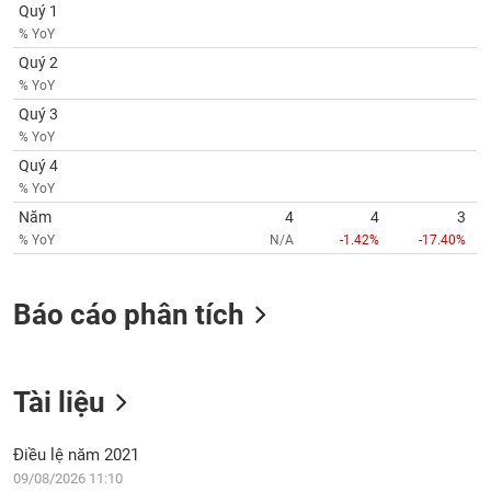
SÓC
Quý 1
SỨC
% YoY
KHỎE
Quý 2
% YoY
Quý 3
% YoY
TÀI
Quý 4
CHÍNH
% YoY
Năm
4
4
3
% YoY
N/A
-1.42%
-17.40%
CÔNG
Báo cáo phân tích
NGHỆ
THÔNG
TIN
Tài liệu
Điều lệ năm 2021
DỊCH
09/08/2026 11:10