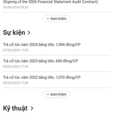
Tổng
(Signing of the 2026 Financial Statement Audit Contract)
VS-
quan
SECTOR
30/06/2026 09:26
Giao
Xem thêm
dịch
Tài
Sự kiện
chính
NĂNG
Phân
LƯỢNG
Trả cổ tức năm 2024 bằng tiền, 1,094 đồng/CP
tích
07/09/2025 17:00
kỹ
thuật
Trả cổ tức năm 2023 bằng tiền, 600 đồng/CP
Hồ
04/09/2024 17:00
NGUYÊN
sơ
VẬT
doanh
Trả cổ tức năm 2022 bằng tiền, 1,070 đồng/CP
LIỆU
nghiệp
20/09/2023 17:00
Tin
tức
Xem thêm
sự
CÔNG
kiện
Kỹ thuật
NGHIỆP
Tài