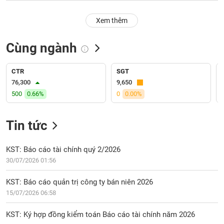
PHIẾU
Hủy
niêm
Xem thêm
yết
Theo
Cùng ngành
CÔNG
dõi
CỤ
đặc
ĐẦU
biệt
CTR
SGT
TƯ
76,300
9,650
Không
500
0.66%
0
0.00%
được
ký
XUẤT
quỹ
DỮ
Tin tức
LIỆU
Danh
mục
KST: Báo cáo tài chính quý 2/2026
ETF
30/07/2026 01:56
TIN
Cổ
MỚI
KST: Báo cáo quản trị công ty bán niên 2026
phiếu
15/07/2026 06:58
chi
Ngành
tiết
(-)
KST: Ký hợp đồng kiểm toán Báo cáo tài chính năm 2026