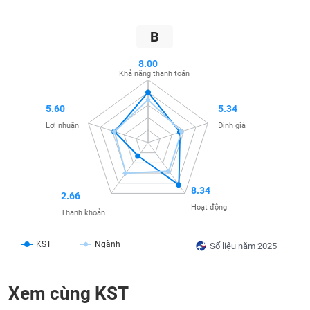
SÓC
SỨC
KHỎE
B
8.00
Khả năng thanh toán
TÀI
5.60
5.34
CHÍNH
Lợi nhuận
Định giá
CÔNG
8.34
2.66
NGHỆ
Hoạt động
Thanh khoản
THÔNG
TIN
KST
Ngành
Số liệu năm 2025
Xem cùng KST
DỊCH