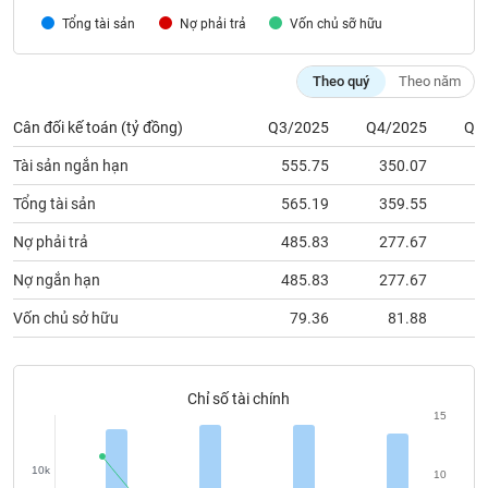
chính
Tổng tài sản
Nợ phải trả
Vốn chủ sỡ hữu
Theo quý
Theo năm
Công
Cân đối kế toán (tỷ đồng)
Q3/2025
Q4/2025
Q1
cụ
đầu
Tài sản ngắn hạn
555.75
350.07
3
tư
Tổng tài sản
565.19
359.55
3
Nợ phải trả
485.83
277.67
2
Truyền
Nợ ngắn hạn
485.83
277.67
2
thông
Vốn chủ sở hữu
79.36
81.88
tài
chính
Chỉ số tài chính
15
Dữ
liệu
10k
10