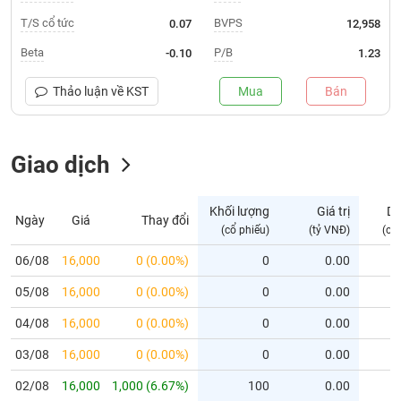
T/S cổ tức
BVPS
0.07
12,958
Trạng
thái
Beta
P/B
-0.10
1.23
NGÀNH
cổ
phiếu
Thảo luận về
KST
Mua
Bán
Quy
DOANH
mô
NGHIỆP
Giao dịch
thị
trường
Niêm
Khối lượng
Giá trị
D
Ngày
Giá
Thay đổi
CỔ
yết
(cổ phiếu)
(tỷ VNĐ)
(cổ
PHIẾU
Niêm
06/08
16,000
0 (0.00%)
0
0.00
yết
mới
05/08
16,000
0 (0.00%)
0
0.00
PHÁI
Niêm
SINH
04/08
16,000
0 (0.00%)
0
0.00
yết
03/08
16,000
0 (0.00%)
0
0.00
bổ
sung
TRÁI
02/08
16,000
1,000 (6.67%)
100
0.00