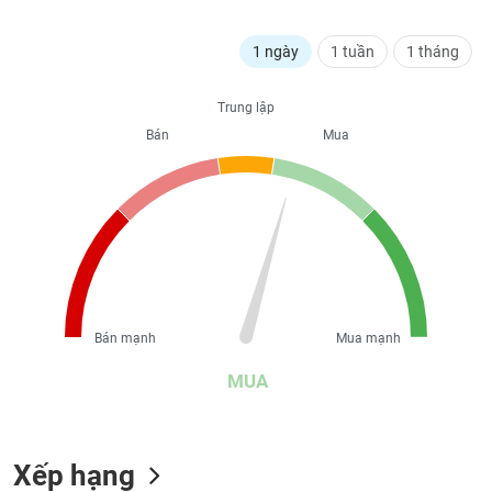
liệu
1 ngày
1 tuần
1 tháng
Tâm
lý
TIÊU
thị
Trung lập
DÙNG
trường
Bán
Mua
KHÔNG
THIẾT
YẾU
TIÊU
DÙNG
Bán mạnh
Mua mạnh
THIẾT
YẾU
MUA
Xếp hạng
CHĂM