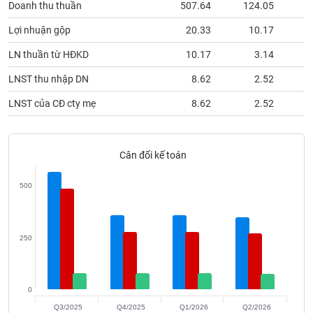
Doanh thu thuần
507.64
124.05
phân
tích
(-)
Lợi nhuận gộp
20.33
10.17
LN thuần từ HĐKD
10.17
3.14
Thuật
LNST thu nhập DN
8.62
2.52
ngữ
(-)
LNST của CĐ cty mẹ
8.62
2.52
Dịch
vụ
Cân đối kế toán
(-)
500
Đào
tạo
250
Sách
0
tài
Q3/2025
Q4/2025
Q1/2026
Q2/2026