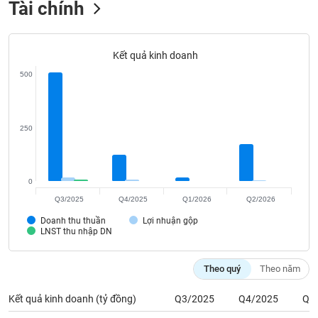
Tài chính
Tất cả
Cổ phiếu
Chỉ số
Chứng chỉ quỹ
Chứng q
Lãnh
đạo
Kết quả kinh doanh
(-)
500
Tất cả
Người nội bộ
Người liên quan
Cổ đông lớn
250
Tin
tức
(-)
0
Bài
Q3/2025
Q4/2025
Q1/2026
Q2/2026
viết
của
Doanh thu thuần
Lợi nhuận gộp
LNST thu nhập DN
tác
giả
(-)
Theo quý
Theo năm
Kết quả kinh doanh (tỷ đồng)
Q3/2025
Q4/2025
Q1
Báo
cáo