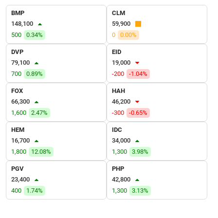
VỤ
BMP
CLM
TRUYỀN
148,100
59,900
THÔNG
500
0.34%
0
0.00%
DVP
EID
79,100
19,000
TIỆN
700
0.89%
-200
-1.04%
ÍCH
FOX
HAH
66,300
46,200
1,600
2.47%
-300
-0.65%
HEM
IDC
BẤT
16,700
34,000
ĐỘNG
1,800
12.08%
1,300
3.98%
SẢN
PGV
PHP
Mã
23,400
42,800
chứng
400
1.74%
1,300
3.13%
khoán
(-)