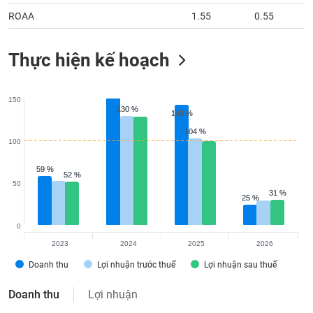
ROAA
1.55
0.55
Thực hiện kế hoạch
150
130 %
130 %
143 %
143 %
104 %
104 %
100
59 %
59 %
52 %
52 %
50
31 %
31 %
25 %
25 %
0
2023
2024
2025
2026
Doanh thu
Lợi nhuận trước thuế
Lợi nhuận sau thuế
Doanh thu
Lợi nhuận