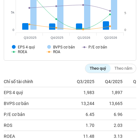
tài
chính
5k
5
0
0
Q3/2025
Q4/2025
Q1/2026
Q2/2026
EPS 4 quý
BVPS cơ bản
P/E cơ bản
ROEA
ROA
Theo quý
Theo năm
Chỉ số tài chính
Q3/2025
Q4/2025
Q1
EPS 4 quý
1,983
1,897
BVPS cơ bản
13,244
13,665
1
P/E cơ bản
6.45
6.96
ROS
1.70
2.03
ROEA
11.48
3.13