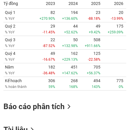
Tỷ đồng
2023
2024
2025
2026
Quý 1
82
194
23
20
% YoY
+270.90%
+136.60%
-88.18%
-13.99%
Quý 2
29
44
49
175
% YoY
-11.45%
+52.62%
+9.42%
+259.09%
Quý 3
22
50
508
% YoY
-87.52%
+132.98%
+911.66%
Quý 4
49
162
125
% YoY
-16.67%
+229.13%
-22.58%
Năm
182
451
705
% YoY
-36.48%
+147.62%
+56.37%
Kế hoạch
306
268
494
775
% hoàn thành
59%
168%
143%
0%
Báo cáo phân tích
Tài liệu