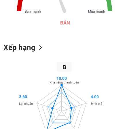
liệu
Bán mạnh
Mua mạnh
Tâm
lý
BÁN
TIÊU
thị
DÙNG
trường
KHÔNG
THIẾT
Xếp hạng
YẾU
B
TIÊU
10.00
Khả năng thanh toán
DÙNG
THIẾT
YẾU
3.60
4.00
Lợi nhuận
Định giá
CHĂM