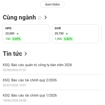
PHIẾU
Hủy
Xem thêm
niêm
yết
Cùng ngành
Theo
CÔNG
dõi
CỤ
đặc
HPG
GVR
ĐẦU
biệt
22,000
29,750
TƯ
150
0.69%
1,900
6.82%
Không
được
ký
Tin tức
XUẤT
quỹ
DỮ
LIỆU
Danh
KSQ: Báo cáo quản trị công ty bán niên 2026
mục
03/08/2026 07:57
ETF
TIN
KSQ: Báo cáo tài chính quý 2/2026
Cổ
MỚI
20/07/2026 10:01
phiếu
chi
Ngành
KSQ: Báo cáo tài chính quý 1/2026
tiết
(-)
18/06/2026 04:08