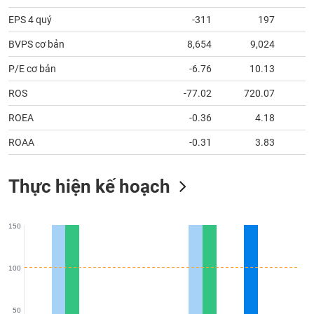
tài
chính
EPS 4 quý
-311
197
BVPS cơ bản
8,654
9,024
P/E cơ bản
-6.76
10.13
ROS
-77.02
720.07
ROEA
-0.36
4.18
ROAA
-0.31
3.83
Thực hiện kế hoạch
150
100
50