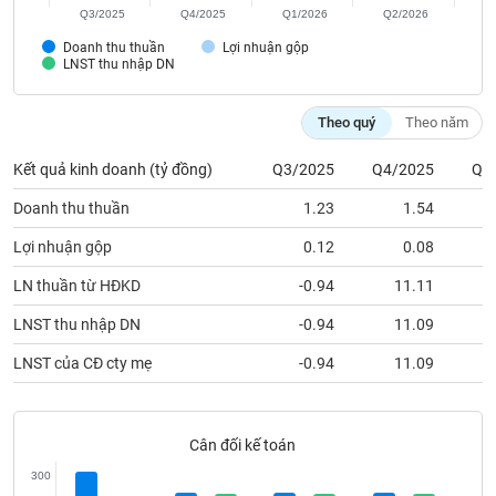
Tất cả
Cổ phiếu
Chỉ số
Chứng chỉ quỹ
Chứng q
Q3/2025
Q4/2025
Q1/2026
Q2/2026
Doanh thu thuần
Lợi nhuận gộp
Lãnh
LNST thu nhập DN
đạo
(-)
Theo quý
Theo năm
Tất cả
Người nội bộ
Người liên quan
Cổ đông lớn
Kết quả kinh doanh (tỷ đồng)
Q3/2025
Q4/2025
Q1
Tin
Doanh thu thuần
1.23
1.54
tức
(-)
Lợi nhuận gộp
0.12
0.08
LN thuần từ HĐKD
-0.94
11.11
Bài
LNST thu nhập DN
-0.94
11.09
viết
của
LNST của CĐ cty mẹ
-0.94
11.09
tác
giả
(-)
Cân đối kế toán
Báo
300
cáo