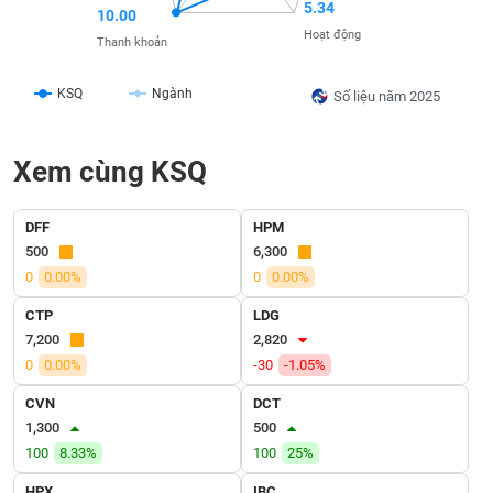
SÓC
5.34
10.00
SỨC
Hoạt động
Thanh khoản
KHỎE
KSQ
Ngành
Số liệu năm 2025
TÀI
Xem cùng KSQ
CHÍNH
DFF
HPM
500
6,300
0
0.00%
0
0.00%
CÔNG
CTP
LDG
NGHỆ
7,200
2,820
THÔNG
0
0.00%
-30
-1.05%
TIN
CVN
DCT
1,300
500
100
8.33%
100
25%
DỊCH
HPX
IBC