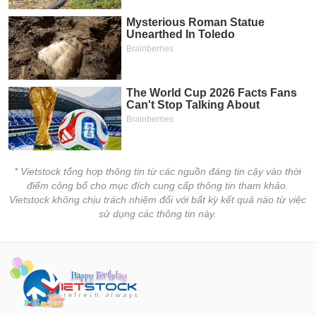
* Vietstock tổng hợp thông tin từ các nguồn đáng tin cậy vào thời
điểm công bố cho mục đích cung cấp thông tin tham khảo.
Vietstock không chịu trách nhiệm đối với bất kỳ kết quả nào từ việc
sử dụng các thông tin này.