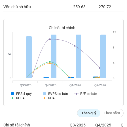
chính
Vốn chủ sở hữu
259.63
270.72
2
Chỉ số tài chính
Công
12
cụ
đầu
tư
8
5k
4
Truyền
thông
0
0
tài
Q3/2025
Q4/2025
Q1/2026
Q2/2026
chính
EPS 4 quý
BVPS cơ bản
P/E cơ bản
ROEA
ROA
Theo quý
Theo năm
Dữ
liệu
Chỉ số tài chính
Q3/2025
Q4/2025
Q1