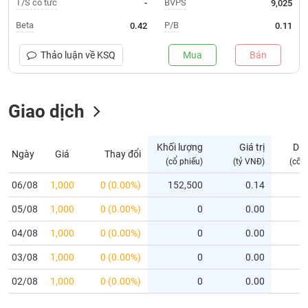
T/S cổ tức
BVPS
-
9,025
Trạng
Beta
P/B
0.42
0.11
thái
NGÀNH
cổ
Thảo luận về
KSQ
Mua
Bán
phiếu
Quy
Giao dịch
DOANH
mô
NGHIỆP
thị
trường
Khối lượng
Giá trị
Dư
Ngày
Giá
Thay đổi
Niêm
(cổ phiếu)
(tỷ VNĐ)
(cổ 
CỔ
yết
PHIẾU
06/08
1,000
0 (0.00%)
152,500
0.14
Niêm
05/08
yết
1,000
0 (0.00%)
0
0.00
mới
PHÁI
04/08
1,000
0 (0.00%)
0
0.00
Niêm
SINH
03/08
1,000
0 (0.00%)
0
0.00
yết
bổ
02/08
1,000
0 (0.00%)
0
0.00
sung
TRÁI