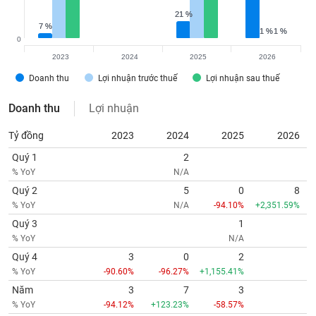
21 %
21 %
7 %
7 %
1 %
1 %
1 %
1 %
0
2023
2024
2025
2026
Doanh thu
Lợi nhuận trước thuế
Lợi nhuận sau thuế
Doanh thu
Lợi nhuận
Tỷ đồng
2023
2024
2025
2026
Quý 1
2
% YoY
N/A
Quý 2
5
0
8
% YoY
N/A
-94.10%
+2,351.59%
Quý 3
1
% YoY
N/A
Quý 4
3
0
2
% YoY
-90.60%
-96.27%
+1,155.41%
Năm
3
7
3
% YoY
-94.12%
+123.23%
-58.57%