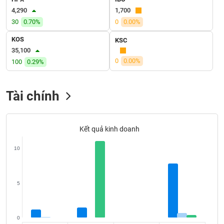
VỤ
4,290
1,700
TRUYỀN
30
0.70%
0
0.00%
THÔNG
KOS
KSC
35,100
0
0.00%
100
0.29%
TIỆN
ÍCH
Tài chính
Kết quả kinh doanh
BẤT
ĐỘNG
10
SẢN
Mã
5
chứng
khoán
(-)
0