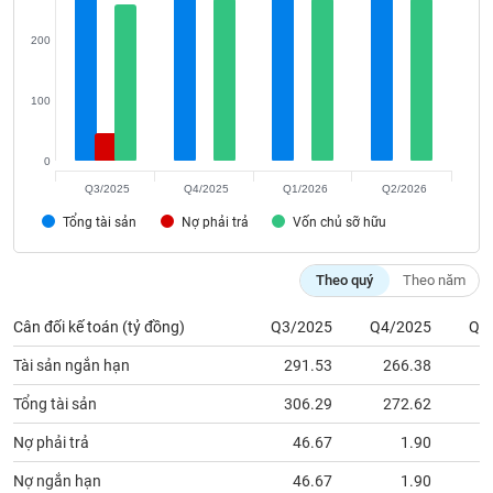
phân
tích
200
(-)
100
Thuật
ngữ
(-)
0
Q3/2025
Q4/2025
Q1/2026
Q2/2026
Dịch
Tổng tài sản
Nợ phải trả
Vốn chủ sỡ hữu
vụ
(-)
Theo quý
Theo năm
Đào
Cân đối kế toán (tỷ đồng)
Q3/2025
Q4/2025
Q1
tạo
Tài sản ngắn hạn
291.53
266.38
2
Tổng tài sản
306.29
272.62
2
Nợ phải trả
46.67
1.90
Sách
tài
Nợ ngắn hạn
46.67
1.90