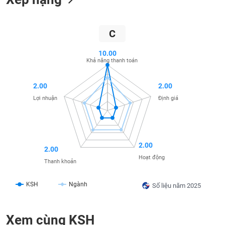
liệu
Tâm
C
lý
TIÊU
thị
DÙNG
10.00
trường
Khả năng thanh toán
KHÔNG
THIẾT
YẾU
2.00
2.00
Lợi nhuận
Định giá
TIÊU
DÙNG
2.00
2.00
THIẾT
Hoạt động
Thanh khoản
YẾU
KSH
Ngành
Số liệu năm 2025
Xem cùng KSH
CHĂM