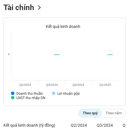
VỤ
Tài chính
TRUYỀN
THÔNG
Kết quả kinh doanh
TIỆN
ÍCH
0
BẤT
ĐỘNG
Q2/2024
Q3/2024
Q4/2024
Q1/2025
SẢN
Doanh thu thuần
Lợi nhuận gộp
LNST thu nhập DN
Mã
chứng
Theo quý
Theo năm
khoán
(-)
Kết quả kinh doanh (tỷ đồng)
Q2/2024
Q3/2024
Q4