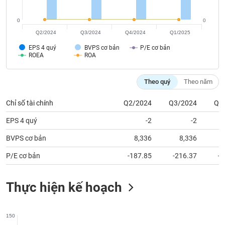
chính
0
0
Q2/2024
Q3/2024
Q4/2024
Q1/2025
EPS 4 quý
BVPS cơ bản
P/E cơ bản
Công
ROEA
ROA
cụ
đầu
tư
Theo quý
Theo năm
Chỉ số tài chính
Q2/2024
Q3/2024
Q4
EPS 4 quý
-2
-2
Truyền
thông
BVPS cơ bản
8,336
8,336
tài
P/E cơ bản
-187.85
-216.37
-3
chính
Thực hiện kế hoạch
Dữ
liệu
150