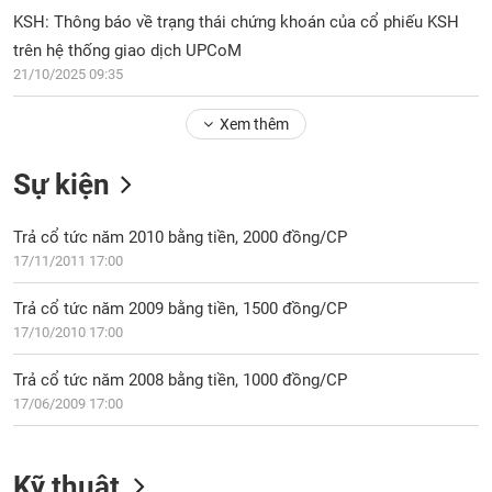
PHIẾU
Hủy
KSH: Thông báo về trạng thái chứng khoán của cổ phiếu KSH
niêm
trên hệ thống giao dịch UPCoM
yết
21/10/2025 09:35
Theo
CÔNG
dõi
CỤ
Xem thêm
đặc
ĐẦU
biệt
TƯ
Sự kiện
Không
được
Trả cổ tức năm 2010 bằng tiền, 2000 đồng/CP
ký
XUẤT
quỹ
17/11/2011 17:00
DỮ
LIỆU
Danh
Trả cổ tức năm 2009 bằng tiền, 1500 đồng/CP
mục
17/10/2010 17:00
ETF
TIN
Trả cổ tức năm 2008 bằng tiền, 1000 đồng/CP
Cổ
MỚI
17/06/2009 17:00
phiếu
chi
Ngành
tiết
(-)
Kỹ thuật