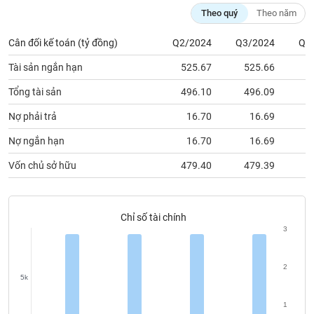
phân
Theo quý
Theo năm
tích
(-)
Cân đối kế toán (tỷ đồng)
Q2/2024
Q3/2024
Q4
Tài sản ngắn hạn
525.67
525.66
5
Thuật
ngữ
Tổng tài sản
496.10
496.09
4
(-)
Nợ phải trả
16.70
16.69
Dịch
Nợ ngắn hạn
16.70
16.69
vụ
(-)
Vốn chủ sở hữu
479.40
479.39
4
Đào
Chỉ số tài chính
tạo
3
2
5k
Sách
tài
1