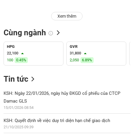
Trạng
Xem thêm
thái
NGÀNH
cổ
phiếu
Cùng ngành
Quy
DOANH
mô
HPG
GVR
NGHIỆP
thị
22,100
31,800
trường
100
0.45%
2,050
6.89%
Niêm
CỔ
yết
Tin tức
PHIẾU
Niêm
yết
KSH: Ngày 22/01/2026, ngày hủy ĐKGD cổ phiếu của CTCP
mới
Damac GLS
PHÁI
Niêm
SINH
15/01/2026 08:54
yết
bổ
KSH: Quyết định về việc duy trì diện hạn chế giao dịch
sung
21/10/2025 09:39
TRÁI