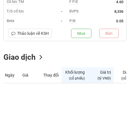
Giá
Cổ tức TM
F P/E
4.60
tích
Đặt
T/S cổ tức
BVPS
-
8,336
Biểu
lệnh
đồ
ĐÔNG
Beta
P/B
-
0.05
Nước
tài
DƯƠNG
ngoài
chính
Thảo luận về
KSH
Mua
Bán
Tự
TÀI
doanh
CHÍNH
Giao dịch
Ảnh
CÁ
hưởng
NHÂN
chỉ
Khối lượng
Giá trị
Dư 
số
Ngày
Giá
Thay đổi
(cổ phiếu)
(tỷ VNĐ)
(cổ p
Biến
PHÂN
động
TÍCH
cổ
VIETSTOCKFINANCE
phiếu
Giao
dịch
VĨ
nội
MÔ
bộ