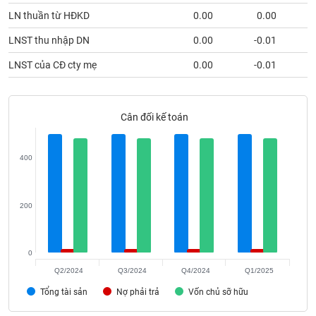
Tất cả
Cổ phiếu
Chỉ số
Chứng chỉ quỹ
Chứng q
LN thuần từ HĐKD
0.00
0.00
LNST thu nhập DN
0.00
-0.01
Lãnh
đạo
(-)
LNST của CĐ cty mẹ
0.00
-0.01
Tất cả
Người nội bộ
Người liên quan
Cổ đông lớn
Cân đối kế toán
Tin
tức
(-)
400
Bài
200
viết
của
tác
giả
(-)
0
Q2/2024
Q3/2024
Q4/2024
Q1/2025
Tổng tài sản
Nợ phải trả
Vốn chủ sỡ hữu
Báo
cáo