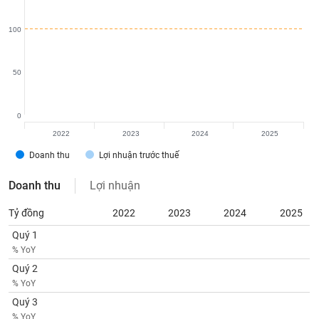
tài
chính
100
50
0
2022
2023
2024
2025
Doanh thu
Lợi nhuận trước thuế
Doanh thu
Lợi nhuận
Tỷ đồng
2022
2023
2024
2025
Quý 1
% YoY
Quý 2
% YoY
Quý 3
% YoY