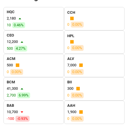
SÓC
SỨC
HQC
CCH
KHỎE
2,180
0
0.00%
10
0.46%
CEO
HPL
12,200
TÀI
0
0.00%
500
4.27%
CHÍNH
ACM
ALV
500
7,000
0
0.00%
0
0.00%
CÔNG
BCM
BII
NGHỆ
41,300
300
THÔNG
2,700
6.99%
0
0.00%
TIN
BAB
AAH
10,700
1,900
-100
-0.93%
0
0.00%
DỊCH