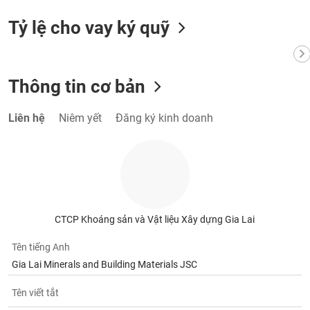
phân
tích
Tỷ lệ cho vay ký quỹ
(-)
Thuật
Thông tin cơ bản
ngữ
(-)
Liên hệ
Niêm yết
Đăng ký kinh doanh
Dịch
vụ
(-)
Đào
tạo
CTCP Khoáng sản và Vật liệu Xây dựng Gia Lai
Tên tiếng Anh
Gia Lai Minerals and Building Materials JSC
Sách
Tên viết tắt
tài