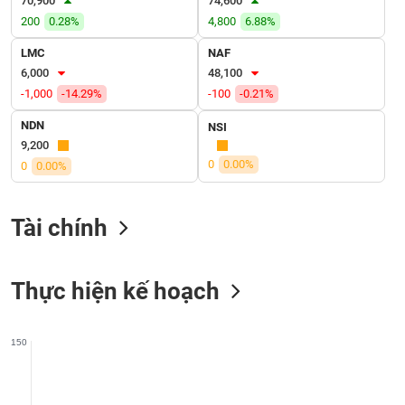
70,900
74,600
SÓC
200
0.28%
4,800
6.88%
SỨC
KHỎE
LMC
NAF
6,000
48,100
-1,000
-14.29%
-100
-0.21%
NDN
NSI
TÀI
9,200
CHÍNH
0
0.00%
0
0.00%
Tài chính
CÔNG
NGHỆ
THÔNG
Thực hiện kế hoạch
TIN
150
DỊCH