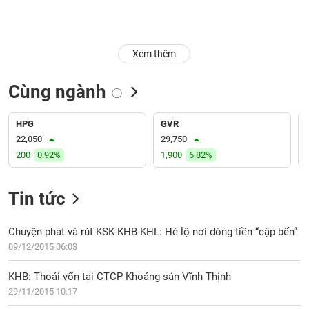
Trạng
thái
NGÀNH
cổ
Xem thêm
phiếu
Cùng ngành
Quy
DOANH
mô
NGHIỆP
thị
HPG
GVR
trường
22,050
29,750
200
0.92%
1,900
6.82%
Niêm
CỔ
yết
PHIẾU
Tin tức
Niêm
yết
mới
Chuyện phát và rút KSK-KHB-KHL: Hé lộ nơi dòng tiền “cập bến”
PHÁI
Niêm
SINH
09/12/2015 06:03
yết
bổ
KHB: Thoái vốn tại CTCP Khoáng sản Vĩnh Thịnh
sung
29/11/2015 10:17
TRÁI