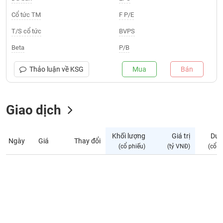
Giá
tích
Cổ tức TM
F P/E
Đặt
Biểu
lệnh
T/S cổ tức
BVPS
đồ
ĐÔNG
Nước
tài
DƯƠNG
Beta
P/B
ngoài
chính
Tự
Thảo luận về
KSG
Mua
Bán
TÀI
doanh
CHÍNH
Ảnh
CÁ
hưởng
Giao dịch
NHÂN
chỉ
số
Khối lượng
Giá trị
Dư 
Ngày
Giá
Thay đổi
Biến
PHÂN
(cổ phiếu)
(tỷ VNĐ)
(cổ p
động
TÍCH
cổ
VIETSTOCKFINANCE
phiếu
Giao
dịch
VĨ
nội
MÔ
bộ