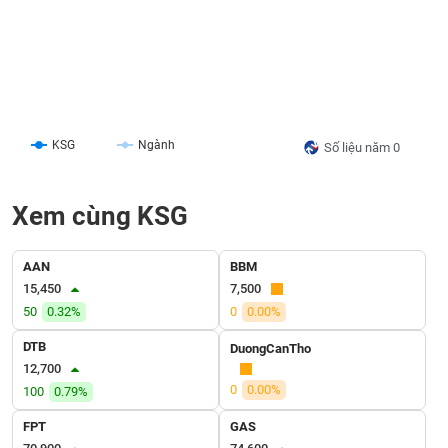
liệu
Tâm
lý
TIÊU
thị
DÙNG
trường
KHÔNG
THIẾT
KSG
Ngành
Số liệu năm 0
YẾU
Xem cùng KSG
AAN
BBM
TIÊU
DÙNG
15,450
7,500
THIẾT
50
0.32%
0
0.00%
YẾU
DTB
DuongCanTho
12,700
0
0.00%
100
0.79%
FPT
GAS
CHĂM