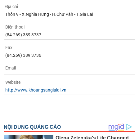
chính
Địa chỉ
Thôn 9 - X.Nghĩa Hưng - H.Chư Păh - T.Gia Lai
Điện thoại
Công
(84.269) 389 3737
cụ
đầu
Fax
tư
(84.269) 389 3736
Email
Truyền
Website
thông
http://www.khoangsangialai.vn
tài
chính
Dữ
liệu