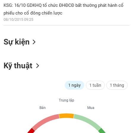
PHIẾU
Hủy
KSG: 16/10 GDKHQ tổ chức ĐHĐCĐ bất thường phát hành cổ
niêm
phiếu cho cổ đông chiến lược
yết
08/10/2015 09:25
Theo
CÔNG
dõi
CỤ
đặc
ĐẦU
Sự kiện
biệt
TƯ
Không
được
Kỹ thuật
ký
XUẤT
quỹ
DỮ
LIỆU
Danh
1 ngày
1 tuần
1 tháng
mục
ETF
TIN
Trung lập
Cổ
MỚI
Bán
Mua
phiếu
chi
Ngành
tiết
(-)