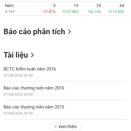
Tất cả
Cổ phiếu
Chỉ số
Chứng chỉ quỹ
Chứng q
Năm
5
19
29
64
% YoY
-71.41%
+275.98%
+53.14%
+119.42%
Lãnh
đạo
(-)
Báo cáo phân tích
Tất cả
Người nội bộ
Người liên quan
Cổ đông lớn
Tài liệu
Tin
tức
(-)
BCTC Kiểm toán năm 2016
07/08/2026 06:59
Bài
viết
Báo cáo thường niên năm 2016
của
07/08/2026 06:59
tác
giả
(-)
Báo cáo thường niên năm 2015
07/08/2026 06:59
Báo
Xem thêm
cáo