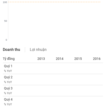
VỤ
100
TRUYỀN
THÔNG
50
TIỆN
0
ÍCH
Doanh thu
Lợi nhuận
Tỷ đồng
2013
2014
2015
2016
BẤT
Quý 1
ĐỘNG
% YoY
SẢN
Quý 2
% YoY
Mã
Quý 3
chứng
% YoY
khoán
(-)
Quý 4
% YoY