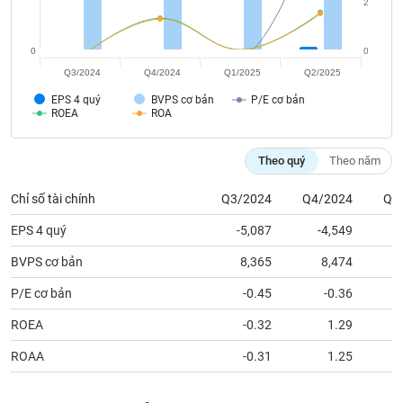
tài
2
chính
0
0
Q3/2024
Q4/2024
Q1/2025
Q2/2025
EPS 4 quý
BVPS cơ bản
P/E cơ bản
ROEA
ROA
Theo quý
Theo năm
Chỉ số tài chính
Q3/2024
Q4/2024
Q1
EPS 4 quý
-5,087
-4,549
BVPS cơ bản
8,365
8,474
P/E cơ bản
-0.45
-0.36
ROEA
-0.32
1.29
ROAA
-0.31
1.25