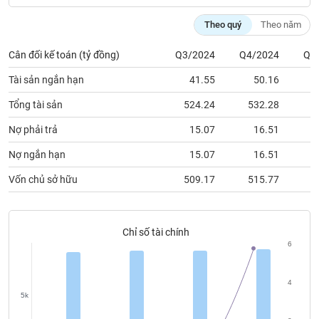
chính
Theo quý
Theo năm
Cân đối kế toán (tỷ đồng)
Q3/2024
Q4/2024
Q1
Công
Tài sản ngắn hạn
41.55
50.16
cụ
đầu
Tổng tài sản
524.24
532.28
5
tư
Nợ phải trả
15.07
16.51
Nợ ngắn hạn
15.07
16.51
Vốn chủ sở hữu
509.17
515.77
5
Truyền
thông
tài
chính
Chỉ số tài chính
6
4
Dữ
5k
liệu