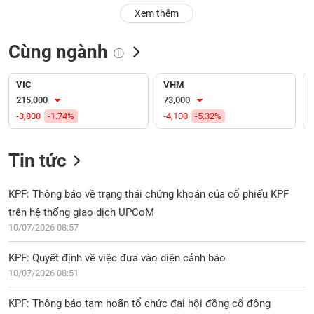
PHIẾU
Hủy
Xem thêm
niêm
yết
Cùng ngành
Theo
CÔNG
dõi
CỤ
đặc
VIC
VHM
ĐẦU
biệt
215,000
73,000
TƯ
-3,800
-1.74%
-4,100
-5.32%
Không
được
ký
Tin tức
XUẤT
quỹ
DỮ
LIỆU
Danh
KPF: Thông báo về trạng thái chứng khoán của cổ phiếu KPF
mục
trên hệ thống giao dịch UPCoM
ETF
10/07/2026 08:57
TIN
Cổ
MỚI
KPF: Quyết định về việc đưa vào diện cảnh báo
phiếu
10/07/2026 08:51
chi
Ngành
tiết
(-)
KPF: Thông báo tạm hoãn tổ chức đại hội đồng cổ đông