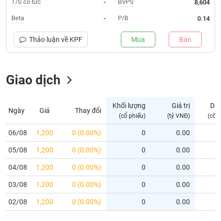
T/S cổ tức
BVPS
-
8,604
Trạng
Beta
P/B
-
0.14
thái
NGÀNH
cổ
Thảo luận về
KPF
Mua
Bán
phiếu
Quy
Giao dịch
DOANH
mô
NGHIỆP
thị
trường
Khối lượng
Giá trị
Dư
Ngày
Giá
Thay đổi
Niêm
(cổ phiếu)
(tỷ VNĐ)
(cổ 
CỔ
yết
PHIẾU
06/08
1,200
0 (0.00%)
0
0.00
Niêm
05/08
yết
1,200
0 (0.00%)
0
0.00
mới
PHÁI
04/08
1,200
0 (0.00%)
0
0.00
Niêm
SINH
03/08
1,200
0 (0.00%)
0
0.00
yết
bổ
02/08
1,200
0 (0.00%)
0
0.00
sung
TRÁI