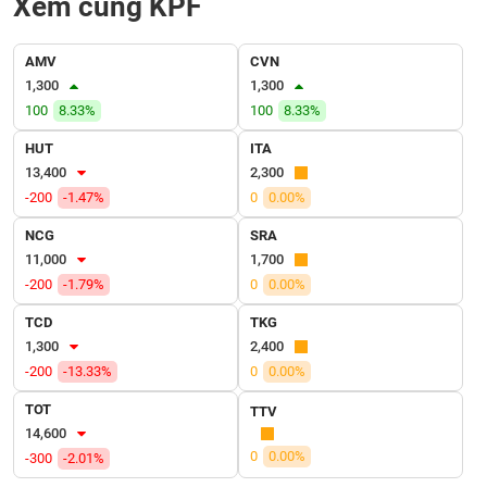
Xem cùng KPF
VỤ
TRUYỀN
THÔNG
AMV
CVN
1,300
1,300
100
8.33%
100
8.33%
HUT
ITA
TIỆN
13,400
2,300
ÍCH
-200
-1.47%
0
0.00%
NCG
SRA
11,000
1,700
-200
-1.79%
0
0.00%
BẤT
ĐỘNG
TCD
TKG
SẢN
1,300
2,400
-200
-13.33%
0
0.00%
Mã
TOT
TTV
chứng
khoán
14,600
(-)
0
0.00%
-300
-2.01%