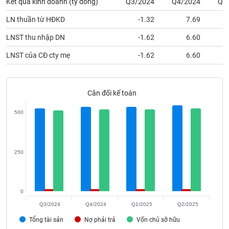
Kết quả kinh doanh (tỷ đồng)
Q3/2024
Q4/2024
Q1
phân
tích
LN thuần từ HĐKD
-1.32
7.69
(-)
LNST thu nhập DN
-1.62
6.60
Thuật
LNST của CĐ cty mẹ
-1.62
6.60
ngữ
(-)
Cân đối kế toán
Dịch
vụ
500
(-)
Đào
250
tạo
0
Q3/2024
Q4/2024
Q1/2025
Q2/2025
Sách
Tổng tài sản
tài
Nợ phải trả
Vốn chủ sỡ hữu