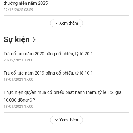
Tổng
VS-
thường niên năm 2025
quan
SECTOR
22/12/2025 03:59
Giao
dịch
Xem thêm
Tài
Sự kiện
chính
NĂNG
Phân
LƯỢNG
Trả cổ tức năm 2020 bằng cổ phiếu, tỷ lệ 20:1
tích
kỹ
23/12/2021 17:00
thuật
Trả cổ tức năm 2019 bằng cổ phiếu, tỷ lệ 10:1
Hồ
NGUYÊN
18/01/2021 17:00
sơ
VẬT
doanh
LIỆU
Thực hiện quyền mua cổ phiếu phát hành thêm, tỷ lệ 1:2, giá
nghiệp
10,000 đồng/CP
Tin
18/01/2021 17:00
tức
sự
Xem thêm
CÔNG
kiện
NGHIỆP
Tài