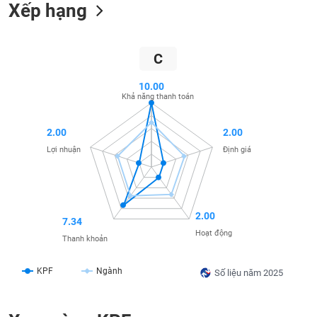
SÓC
Xếp hạng
SỨC
KHỎE
C
10.00
Khả năng thanh toán
TÀI
CHÍNH
2.00
2.00
Lợi nhuận
Định giá
CÔNG
NGHỆ
2.00
THÔNG
7.34
Hoạt động
TIN
Thanh khoản
KPF
Ngành
Số liệu năm 2025
DỊCH