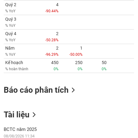
Quý 2
4
% YoY
-90.44%
Quý 3
% YoY
Quý 4
2
% YoY
-50.28%
Năm
2
1
% YoY
-96.29%
-50.00%
Kế hoạch
450
250
50
% hoàn thành
0%
0%
0%
Báo cáo phân tích
Tài liệu
BCTC năm 2025
08/08/2026 11:34