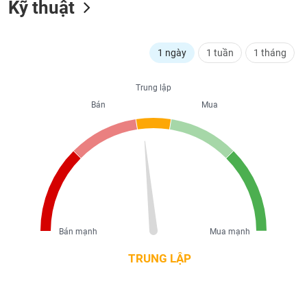
Kỹ thuật
liệu
Tâm
lý
1 ngày
1 tuần
1 tháng
TIÊU
thị
DÙNG
trường
KHÔNG
Trung lập
THIẾT
Bán
Mua
YẾU
TIÊU
DÙNG
THIẾT
YẾU
Bán mạnh
Mua mạnh
TRUNG LẬP
CHĂM