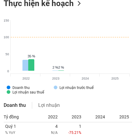
Thực hiện kế hoạch
150
100
50
35 %
35 %
2 %
2 %
2 %
2 %
0
2022
2023
2024
2025
Doanh thu
Lợi nhuận trước thuế
Lợi nhuận sau thuế
Doanh thu
Lợi nhuận
Tỷ đồng
2022
2023
2024
2025
Quý 1
4
1
% YoY
N/A
-75.21%